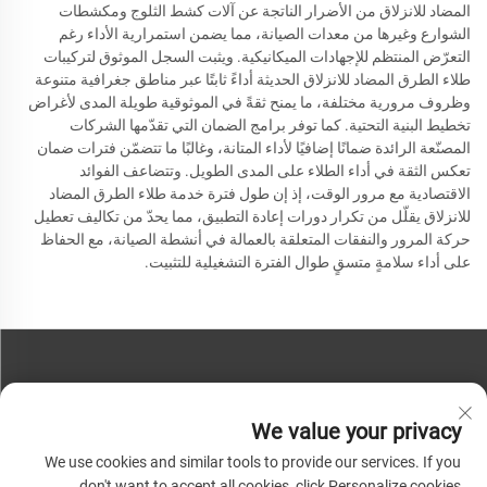
المضاد للانزلاق من الأضرار الناتجة عن آلات كشط الثلوج ومكشطات
الشوارع وغيرها من معدات الصيانة، مما يضمن استمرارية الأداء رغم
التعرّض المنتظم للإجهادات الميكانيكية. ويثبت السجل الموثوق لتركيبات
طلاء الطرق المضاد للانزلاق الحديثة أداءً ثابتًا عبر مناطق جغرافية متنوعة
وظروف مرورية مختلفة، ما يمنح ثقةً في الموثوقية طويلة المدى لأغراض
تخطيط البنية التحتية. كما توفر برامج الضمان التي تقدّمها الشركات
المصنّعة الرائدة ضمانًا إضافيًا لأداء المتانة، وغالبًا ما تتضمّن فترات ضمان
تعكس الثقة في أداء الطلاء على المدى الطويل. وتتضاعف الفوائد
الاقتصادية مع مرور الوقت، إذ إن طول فترة خدمة طلاء الطرق المضاد
للانزلاق يقلّل من تكرار دورات إعادة التطبيق، مما يحدّ من تكاليف تعطيل
حركة المرور والنفقات المتعلقة بالعمالة في أنشطة الصيانة، مع الحفاظ
على أداء سلامةٍ متسقٍ طوال الفترة التشغيلية للتثبيت.
اتصل بنا
We value your privacy
هاتف:
+86-13793890209
We use cookies and similar tools to provide our services. If you
هاتف:
+86-13793890209
don't want to accept all cookies, click Personalize cookies.