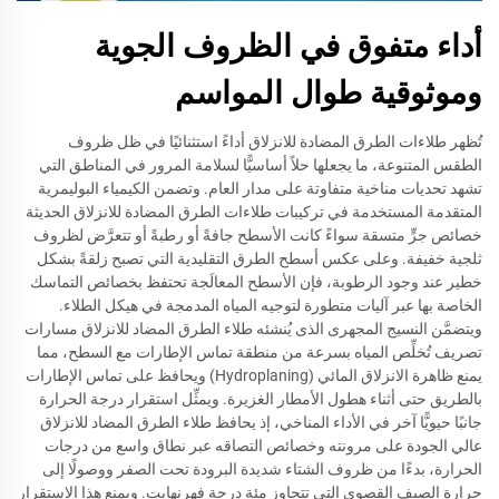
أداء متفوق في الظروف الجوية
وموثوقية طوال المواسم
تُظهر طلاءات الطرق المضادة للانزلاق أداءً استثنائيًا في ظل ظروف
الطقس المتنوعة، ما يجعلها حلاً أساسيًّا لسلامة المرور في المناطق التي
تشهد تحديات مناخية متفاوتة على مدار العام. وتضمن الكيمياء البوليمرية
المتقدمة المستخدمة في تركيبات طلاءات الطرق المضادة للانزلاق الحديثة
خصائص جرٍّ متسقة سواءً كانت الأسطح جافةً أو رطبةً أو تتعرَّض لظروف
ثلجية خفيفة. وعلى عكس أسطح الطرق التقليدية التي تصبح زلقةً بشكل
خطير عند وجود الرطوبة، فإن الأسطح المعالَجة تحتفظ بخصائص التماسك
الخاصة بها عبر آليات متطورة لتوجيه المياه المدمجة في هيكل الطلاء.
ويتضمَّن النسيج المجهرى الذى يُنشئه طلاء الطرق المضاد للانزلاق مسارات
تصريف تُخلِّص المياه بسرعة من منطقة تماس الإطارات مع السطح، مما
يمنع ظاهرة الانزلاق المائي (Hydroplaning) ويحافظ على تماس الإطارات
بالطريق حتى أثناء هطول الأمطار الغزيرة. ويمثِّل استقرار درجة الحرارة
جانبًا حيويًّا آخر في الأداء المناخي، إذ يحافظ طلاء الطرق المضاد للانزلاق
عالي الجودة على مرونته وخصائص التصاقه عبر نطاق واسع من درجات
الحرارة، بدءًا من ظروف الشتاء شديدة البرودة تحت الصفر ووصولًا إلى
حرارة الصيف القصوى التي تتجاوز مئة درجة فهرنهايت. ويمنع هذا الاستقرار