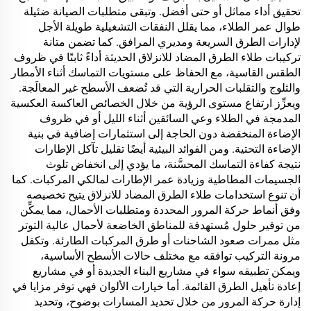
تحقيق أداء مماثل أو حتى أفضل. وتبقى متطلبات الصيانة ضئيلة
طوال عمر الطلاء، مما يقلل النفقات التشغيلية طويلة الأجل
لإدارات الطرق السريعة ومديري المرافق. كما تضمن متانة
تركيبات طلاء الطرق المضاد للانزلاق الحديثة أداءً ثابتًا في ظروف
الطقس القاسية، مع الحفاظ على مستويات التماسك أثناء الأمطار
والثلوج والتقلبات الحرارية التي قد تُضعف الأسطح غير المعالَجة.
ويعزِّز ارتفاع مستوى الرؤية من خلال الخصائص العاكسة العكسية
المدمجة في الطلاء وعي السائقين أثناء الليل أو في ظروف
الإضاءة المنخفضة دون الحاجة إلى استثمارات إضافية في بنية
الإضاءة التحتية. ومن الفوائد البيئية أيضًا تقليل تآكل الإطارات
نتيجة كفاءة التماسك المحسَّنة، ما يؤدي إلى انخفاض تلوث
الجسيمات المطاطية وزيادة عمر الإطارات لمالكي المركبات. كما
أن تنوع استخدامات طلاء الطرق المضاد للانزلاق يتيح تخصيصه
وفق أنماط حركة المرور المحددة ومتطلبات الأحمال، مما يمكِّن
من توفير حلول مُستهدفة للمناطق الخاضعة لأحمال عالية التوتر
مثل ممرات صعود الشاحنات أو طرق المركبات الطارئة. وتكفل
مرونة التركيب توافقه مع مختلف حالات الأسطح الأساسية،
ويمكن تطبيقه سواء في مشاريع البناء الجديدة أو في مشاريع
إعادة تأهيل الطرق القائمة. أما خيارات الألوان فهي توفر مزايا في
إدارة حركة المرور من خلال تحديد المسارات بوضوح، وتحديد