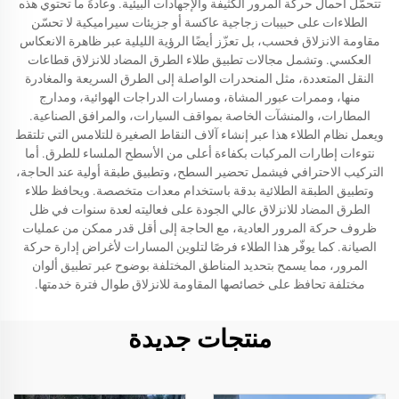
تتحمّل أحمال حركة المرور الكثيفة والإجهادات البيئية. وعادةً ما تحتوي هذه
الطلاءات على حبيبات زجاجية عاكسة أو جزيئات سيراميكية لا تحسّن
مقاومة الانزلاق فحسب، بل تعزّز أيضًا الرؤية الليلية عبر ظاهرة الانعكاس
العكسي. وتشمل مجالات تطبيق طلاء الطرق المضاد للانزلاق قطاعات
النقل المتعددة، مثل المنحدرات الواصلة إلى الطرق السريعة والمغادرة
منها، وممرات عبور المشاة، ومسارات الدراجات الهوائية، ومدارج
المطارات، والمنشآت الخاصة بمواقف السيارات، والمرافق الصناعية.
ويعمل نظام الطلاء هذا عبر إنشاء آلاف النقاط الصغيرة للتلامس التي تلتقط
نتوءات إطارات المركبات بكفاءة أعلى من الأسطح الملساء للطرق. أما
التركيب الاحترافي فيشمل تحضير السطح، وتطبيق طبقة أولية عند الحاجة،
وتطبيق الطبقة الطلائية بدقة باستخدام معدات متخصصة. ويحافظ طلاء
الطرق المضاد للانزلاق عالي الجودة على فعاليته لعدة سنوات في ظل
ظروف حركة المرور العادية، مع الحاجة إلى أقل قدر ممكن من عمليات
الصيانة. كما يوفّر هذا الطلاء فرصًا لتلوين المسارات لأغراض إدارة حركة
المرور، مما يسمح بتحديد المناطق المختلفة بوضوح عبر تطبيق ألوان
مختلفة تحافظ على خصائصها المقاومة للانزلاق طوال فترة خدمتها.
منتجات جديدة