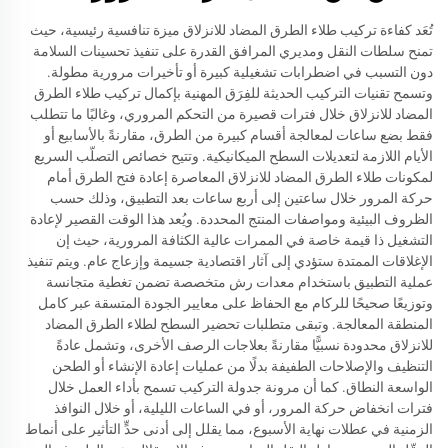
تُعَد كفاءة تركيب طلاء الطرق المضاد للانزلاق ميزة تنافسية رئيسية، حيث
تمنح سلطات النقل ومديري المرافق القدرة على تنفيذ تحسينات السلامة
دون التسبب في اضطرابات تشغيلية كبيرة أو تأخيرات مرورية مطولة.
وتسمح تقنيات التركيب الحديثة للفِرَق المهنية بإكمال تركيب طلاء الطرق
المضاد للانزلاق خلال فترات قصيرة من التحكم المروري، وغالبًا ما تتطلب
فقط بضع ساعات لمعالجة أقسام كبيرة من الطرق، مقارنةً بالأسابيع أو
الأيام اللازمة لتعديلات السطح الميكانيكية. وتتيح خصائص التصلّب السريع
لمكونات طلاء الطرق المضاد للانزلاق المعاصرة إعادة فتح الطرق أمام
حركة المرور خلال ساعتين إلى أربع ساعات بعد التطبيق، وذلك حسب
الظروف البيئية ومواصفات المنتج المحددة. ويُعد هذا الوقت القصير لإعادة
التشغيل ذا قيمة خاصة في الممرات عالية الكثافة المرورية، حيث إن
الإغلاقات الممتدة ستؤدي إلى آثار اقتصادية جسيمة وإزعاج عام. ويتم تنفيذ
عملية التطبيق باستخدام معدات رش متخصصة تضمن تغطية متجانسة
وتوزيعًا صحيحًا للركام مع الحفاظ على معايير الجودة المتسقة عبر كامل
المنطقة المعالجة. وتبقى متطلبات تحضير السطح لطلاء الطرق المضاد
للانزلاق محدودة نسبيًّا مقارنةً بعلاجات الرصف الأخرى، وتشمل عادةً
التنظيف والإصلاحات الطفيفة بدلًا من عمليات إعادة الإنشاء أو الطحن
الواسعة النطاق. كما أن مرونة جدولة التركيب تسمح بأداء العمل خلال
فترات انخفاض حركة المرور، أو في الساعات الليلية، أو خلال النوافذ
الزمنية في عطلات نهاية الأسبوع، مما يقلل إلى أدنى حدٍّ التأثير على أنماط