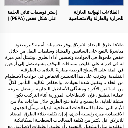
المسامية، وتطبيقات
المركبات وغيرها
الطلاءات الهوائية العازلة
إستر فوسفات ثنائي الحلقة
للحرارة والعازلة والامتصاصية
على شكل قفص (PEPA) |
للصوت، ومقاومة للرطوبة
عامل تكربن لراتنجات
والعفن، تُستخدم على
الإيبوكسي ومواد البولي
الأسطح، والغرف الزجاجية
بروبلين (PP) والإثيلين-أسيتات
المشمسة، والجدران
الفينيل (EVA)
طلاء الطرق المضاد للانزلاق يوفر تحسينات أمنية كبيرة تعود
الخارجية، والجدران الداخلية،
مباشرةً بالنفع على السائقين والمشاة وسلطات النقل من خلال
والجدران الفاصلة، وغرف
خفض ملحوظ في الحوادث وتحسين أداء الطرق. ويتمثل أهم ميزة
النوم، وقاعات الاجتماعات،
له في قدرته على تقليص مسافات التوقف بنسبة تصل إلى أربعين
والفصل الدراسية، وقاعات
في المئة على الأسطح الرطبة مقارنةً بالعلامات الطرقية
الكاريوكي (KTV)، والمرائب
التقليدية. ويترتب على هذا التحسين انخفاض في حوادث الاصطدام
تحت الأرض، وقاعات السينما
من الخلف، وتقليل شدة الحوادث، وانخفاض تكاليف التأمين لكلٍّ
المنزلية تحت الأرض، والأنفاق
من السائقين الأفراد ومشغِّلي الأساطيل التجارية. وبفضل سرعة
عملية التطبيق، فإن الانقطاعات المرورية أثناء التركيب تكون
ضئيلة للغاية، ما يسمح بإعادة فتح الطرق خلال ساعات بدلًا من
الأيام التي تتطلبها المعالجات السطحية البديلة. ويمثِّل الجدوى
الاقتصادية ميزة رئيسية أخرى، إذ إن تكلفة طلاء الطرق المضاد
للانزلاق أقل بكثير من تكلفة المعالجات السطحية الميكانيكية
التقليدية مثل التشغيل بالتجويف أو تطبيق الطبقات الإضافية، مع