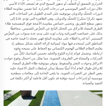
الحراري التشققَ أو التقلُّف أو تدهور النسيج الذي قد يُضعف الأداء الأمني
خلال دورات التغير الموسمي في درجات الحرارة. كما تضمن مقاومة الطلاء
لدورات التجمُّد والذوبان موثوقيته على المدى الطويل في المناخات التي
تشهد تكرارًا متكررًا للتجمُّد والذوبان، وهي الظاهرة التي تؤدي عادةً إلى
تدهور سطح الطريق. وتحمي خصائص مقاومة الأشعة فوق البنفسجية طلاء
الطرق المضاد للانزلاق من التحلل الناتج عن التعرُّض للشمس، محافظًا
بذلك على خصائصه الفيزيائية وثبات لونه على مدى عدة سنوات من التعرُّض
المستمر. أما قدرة الطلاء على مقاومة الملح فهي تجعله ذا قيمة خاصة في
المناطق التي تُستخدم فيها مواد كيميائية لإزالة الجليد بشكل منتظم، إذ
يقاوم النظام الطلائي الهجوم الكيميائي مع الحفاظ على نسيجه وقوة
ارتباطه. وتشمل فوائد إدارة الثلوج والجليد تحسين التماسك لكلٍّ من
المركبات والمشاة في الظروف الشتوية، مما يقلل من احتمال وقوع حوادث
الانزلاق وحوادث التعثر والسقوط. وتوفر موثوقية طلاء الطرق المضاد
للانزلاق طوال العام أداءً أمنيًّا متسقًا يمكن لسلطات النقل الاعتماد عليه
بغض النظر عن التغيرات الجوية، ما يلغي الحاجة إلى معالجات سطحية
موسمية أو إجراءات أمنية مؤقتة قد تكون أقل فاعلية أو أكثر تكلفةً في
التنفيذ والصيانة.