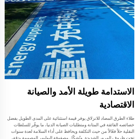
الاستدامة طويلة الأمد والصيانة
الاقتصادية
طلاء الطرق المضاد للانزلاق يوفر قيمة استثنائية على المدى الطويل بفضل
خصائصه الفائقة في المتانة ومتطلبات الصيانة الدنيا، ما يوفّر للسلطات
النقلية حلاً فعّالاً من حيث التكلفة ويحافظ على أداء السلامة لعدة سنوات
تحت ظروف المرور الشديدة. وتُشكّل مصفوفة البوليمر المصممة بدقة،