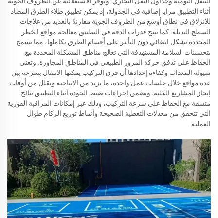
التنقّل اليومية وجداول النقل التجاري. وتوفر الاستقلالية عن الظروف الجوية
أثناء التطبيق مزايا إضافية في الجدولة، إذ يمكن تطبيق طلاء الطرق المضاد
للانزلاق في نطاق أوسع من الظروف الجوية مقارنةً بالعديد من علاجات
السطح البديلة. كما تتيح قدرات الدقة في التطبيق معالجة مواقع الخطر
المحددة بشكل انتقائي دون التأثير على أقسام الطرق بكاملها، مما يسمح
بتحسينات السلامة المستهدفة التي تعالج مناطق المشكلة المحددة مع
الحفاظ على تدفق حركة المرور الطبيعي في المناطق المجاورة. وتعني
سيولة المعدات وكفاءة إعدادها أن فرق التركيب يمكنها الانتقال بسرعة بين
عدة مواقع خلال جلسات عمل واحدة، ما يزيد من الإنتاجية ويقلل من أوقات
إنجاز المشاريع الكلية. وتضمن إجراءات ضبط الجودة أثناء التطبيق نتائج
متسقة مع الحفاظ على سرعة التركيب، وذلك عبر إمكانات المراقبة الفورية
التي تتحقق من معدلات التغطية الصحيحة وأنماط توزيع الركام طوال
العملية.