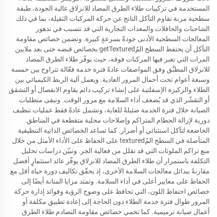
المستخدمة في تركيبات طلاء الطرق المضاد للانزلاق عالية الجودة، طبقة
سطحية مرنة تقاوم التآكل الناتج عن حركة المركبات الثقيلة، بما في ذلك
الشاحنات والحافلات والمعدات التجارية التي قد تتسبب في تدهور
المعالجات السطحية الأدنى جودةً بسرعةٍ كبيرة. وتضمن خصائص مقاومة
التآكل أن يحتفظ السطح المُgetTextured بخصائص قبضه حتى بعد ملايين
المرات التي تعبر فيها المركبات فوقه، حيث يوفّر طلاء الطرق المضاد
للانزلاق المطبَّق وفق المواصفات عادةً فترة خدمة فعّالة تتراوح بين خمسة
وسبعة أعوام تحت أحمال المرور العادية. ويعمل آلية الربط الكيميائي بين
الطلاء والركيزة الإسفلتية على إنشاء تركيب دائم يقاوم الانفصال أو التشقق
أو التقشّر الذي قد يُضعف أداء السلامة مع مرور الوقت. وتبقى متطلبات
الصيانة خلال فترة الخدمة ضئيلةً للغاية، وتشمل عادةً فقط عمليات تنظيف
دورية لإزالة الحطام المتراكم وإصلاحات محلية متقطعة في المناطق
الخاضعة لتآكل استثنائي أو أضرار. كما تساعد الخصائص الذاتية التنظيفية
المتأصلة في السطح المُtextured على الحفاظ على الأداء الأمثل من خلال
منع تراكم الملوثات التي قد تقلل من فعالية الجر. وتبيّن دراسات تحليل
التكلفة باستمرار أن طلاء الطرق المضاد للانزلاق يوفّر عائد استثمارٍ أفضل
مقارنةً ببدائل معالجات السلامة الأخرى، إذ يحقّق تكاليف دورة حياة أقل مع
الحفاظ على معايير أعلى في أداء السلامة. وتمتد مزايا المتانة أيضًا إلى
خصائص احتفاظ اللون، التي تحافظ على وضوح الرؤية وفوائد إدارة حركة
المرور طوال فترة خدمة الطلاء دون الحاجة إلى إعادة تطبيق مكلفة أو
أعمال صيانة ترميمية. كما تحمي خصائص مقاومة التصادم طلاء الطرق