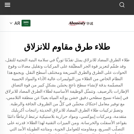
AR
طلاء طرق مقاوم للانزلاق
طلاء الطرق المضاد للانزلاق يمثل تقدّمًا ثوريًّا في سلامة البنية التحتية للنقل،
وقد صُمِّم لتعزيز قوة الجر المطبَّقة على المركبات وتقليل معدلات وقوع
الحوادث على الطرق والطرق السريعة ومختلف أسطح النقل. ويجمع هذا
النظام الخاص من الطلاء بين البوليمرات عالية الأداء والمواد الحبيبية
المصمَّمة بدقة لإنشاء سطح ناعجٍ يحسّن بشكلٍ كبير من قوة التصاق
الإطارات بالرصيف. وتتمثّل الوظيفة الأساسية لطلاء الطرق المضاد للانزلاق
في إنشاء نسيج سطحي دقيق خشن يوجّه المياه بعيدًا عن منطقة التلامس،
مع توفير معامل احتكاك محسَّن في كلٍّ من الظروف الجافة والرطبة.
وتضمّ تركيبات طلاء الطرق المضاد للانزلاق الحديثة راتنجات أكريليك
متقدمة، ومركبات إيبوكسي، ومواد حرارية بلاستيكية ترتبط ارتباطًا دائمًا
بقواعد الأسفلت والخرسانة. ومن الميزات التقنية لهذا الطلاء: قدرته على
التصلّب السريع، ومقاومته للعوامل الجوية، ومتانته الطويلة الأمد التي