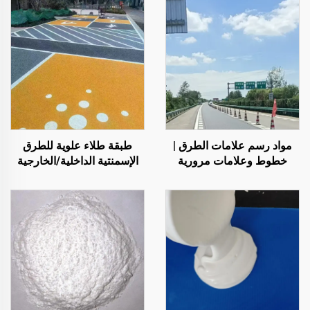
مواد رسم علامات الطرق |
طبقة طلاء علوية للطرق
خطوط وعلامات مرورية
الإسمنتية الداخلية/الخارجية
للأسفلت والخرسانة
(تُستخدم مع مادة التمهيد
ST400)، والطرق الأسفلتية،
والعزل المائي للأسفلت،
وإعادة تجديد البولي يوريثان
السيليكوني، وخلائط PMA،
وحبيبات EPDM، والركائز
الإيبوكسية القابلة للذوبان في
الماء أو الزيت، والرخام،
وبلاط الأرضيات، والخرسانة