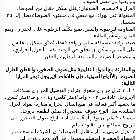
وبرودتها في فصل الصيف.
العزل والامتصاص الصوتيان: يقلل بشكل فعّال من الضوضاء
المنقولة عبر الهواء، مع خفضٍ في مستوى الضوضاء يصل إلى ٢٥
ديسيبل.
المقاومة للرطوبة والعفن: يمنع تكثُّف الرطوبة على الجدران، ونمو
العفن، وتقشُّر الطلاء.
طبقة رقيقة بسماكة ملليمتر واحد فقط، تُطبَّق بشكل متجانس
على المباني، يمكن أن تحقِّق في الوقت نفسه العزل الحراري،
وامتصاص الصوت، والممانعة للرطوبة والعفن.
وبالمقارنة مع المواد التقليدية مثل صوف الصخور، والقطن العازل
للصوت، والألواح الصوتية، فإن طلاءات الإيروجل توفر المزايا
التالية:
١. أداء عزل حراري متفوق: يتراوح التوصيل الحراري لطلاءات
الإيروجل عادةً بين ٠٫٠٣ واط/(متر·كلفن) و٠٫٠٤ واط/(متر·كلفن)،
ما يجعلها أكثر فعاليةً في منع انتقال الحرارة مقارنةً بمواد العزل
التقليدية مثل ألواح صوف الصخور. إذ يمكن لطبقة إيروجل
بسماكة ٢ ملم أن توفِّر أداءً يعادل أداء ألواح صوف الصخور التي
تتراوح سماكتها بين ٥٠ و٧٠ ملم.
٢. عزل صوتي ممتاز وتقليل للضوضاء: إن الشبكة الواسعة من
المسام الصغيرة المتصلة ببعضها داخل الإيروجيل تؤدي إلى