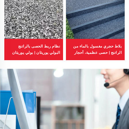
بلاط حجري مغسول بالماء من
نظام ربط الحصى بالراتنج
الراتنج | حصى عظمية، أحجار
البولي يوريثان | بولي يوريثان
كريستالية، سجادة حجرية
هيدروكسي بروبيل للتشجير
للتطبيقات التجارية والسكنية
والديكور