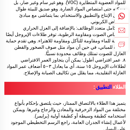
للمواد العضوية المتطايرة (VOC). وهو غير سام وغير ضار، بل
ويمكنه حتى امتصاص المواد الضارة. وهو صديق للبيئة طوال
مراحل الإنتاج والتطبيق والاستخدام، بما يتماشى مع مبادئ
الانخفاض الكربوني.
٧. التكامل متعدد الوظائف: بالإضافة إلى العزل الحراري
وامتصاص الصوت ومقاومة الرطوبة، توفر طلاءات الإيروجل أيضًا
مقاومة للماء ومقاومة للتآكل ومقاومة للاهتراء. وهي تقدم حماية
شاملة للمباني، في حين أن مواد مثل صوف الصخور والقطن
العازل للصوت تمتلك وظائف محدودة نسبيًّا.
٨. عمر افتراضي أطول: يمكن أن يتجاوز العمر الافتراضي
لطلاءات الإيروجل ١٥ سنة، أي ما يعادل ٣–٥ أضعاف عمر المواد
العازلة التقليدية، مما يقلل من تكاليف الصيانة والإصلاح.
الطلاء
التطبيق
:
يتميز هذا الطلاء بالالتصاق الممتاز، حيث يلتصق بإحكام بأنواع
مختلفة من المواد الزخرفية والمعادن والزجاج وغيرها. ويمكن
استخدامه كطبقة وسيطة أو كطبقة أولية (برايمر).
لأعمال إنشاء الجدران العامة، راجع الرسم التخطيطي الموجود
على اليسار.