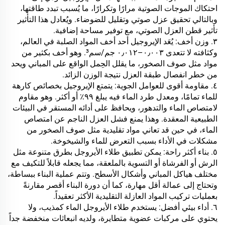
احتكاك الموجات الصوتية مرارًا وتكرارًا، ما يُسبب تبدد طاقتها،
وبالتالي تحقيق عزل صوتي وتقليل للضوضاء. ويُعادل هذا التأثير
تأثير قطن العزل الصوتي، مع توفير مساحة إضافية.
٣. وزن أخف: يُعَد الإيروجيل أحد أخف المواد الصلبة في العالم،
وكثافته لا تتعدى ٠٫٠٠٣–٠٫٠١٢ جم/سم³. وهو أخف بكثير من
مواد مثل صوف الصخور، ما يقلل الحِمل الواقع على المباني ويحد
من خطر انفصال طبقة العزل نتيجة الوزن الزائد.
٤. مقاومة أقوى للعوامل الجوية: يتمتع الإيروجيل بخصائص كارهة
للماء تمامًا، ومعدل طرد الماء فيه يبلغ ٩٩٪ أو أكثر. وهو مقاوم
لامتصاص الماء والتدهور، ويحافظ على أدائه المستقر في البيئات
الطبيعية المعقدة. وهذا يمنع فشل العزل الناجم عن امتصاص
الماء، في حين قد تعاني مواد تقليدية مثل صوف الصخور من
مشكلات في الأداء بسبب التعرض للماء والشيخوخة.
٥. بناء أكثر راحة: يمكن تطبيق طلاء الأيروجل بطرق متنوعة مثل
الرش أو الفرشاة أو التسوية بالملعقة، مما يجعله قابلاً للتكيف مع
مختلف هياكل المباني وأشكال الأسطح. وتتم عملية البناء ببساطة،
وتحتاج إلى عمالة أقل مهارة، كما أن دورة البناء أقصر مقارنةً
بعمليات تركيب المواد العازلة التقليدية الأكثر تعقيداً.
٦. أداء بيئي أفضل: يستخدم طلاء الأيروجل الماء كمذيب، ولا
يحتوي على مركبات عضوية متطايرة، ولديه انبعاثات منخفضة جداً