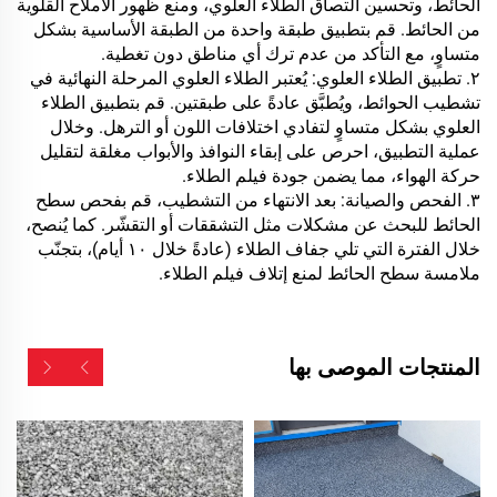
الحائط، وتحسين التصاق الطلاء العلوي، ومنع ظهور الأملاح القلوية
من الحائط. قم بتطبيق طبقة واحدة من الطبقة الأساسية بشكل
متساوٍ، مع التأكد من عدم ترك أي مناطق دون تغطية.
٢. تطبيق الطلاء العلوي: يُعتبر الطلاء العلوي المرحلة النهائية في
تشطيب الحوائط، ويُطبَّق عادةً على طبقتين. قم بتطبيق الطلاء
العلوي بشكل متساوٍ لتفادي اختلافات اللون أو الترهل. وخلال
عملية التطبيق، احرص على إبقاء النوافذ والأبواب مغلقة لتقليل
حركة الهواء، مما يضمن جودة فيلم الطلاء.
٣. الفحص والصيانة: بعد الانتهاء من التشطيب، قم بفحص سطح
الحائط للبحث عن مشكلات مثل التشققات أو التقشّر. كما يُنصح،
خلال الفترة التي تلي جفاف الطلاء (عادةً خلال ١٠ أيام)، بتجنّب
ملامسة سطح الحائط لمنع إتلاف فيلم الطلاء.
المنتجات الموصى بها