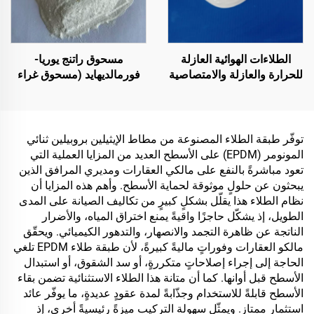
الطلاءات الهوائية العازلة
مسحوق راتنج يوريا-
للحرارة والعازلة والامتصاصية
فورمالديهايد (مسحوق غراء
للصوت، ومقاومة للرطوبة
الخشب‏/الغراء البودرية)
والعفن، تُستخدم على
المستخدم في إنتاج الألواح
الأسطح، والغرف الزجاجية
الاصطناعية، بما في ذلك
المشمسة، والجدران
الخشب الرقائقي متعدد
توفّر طبقة الطلاء المصنوعة من مطاط الإيثيلين بروبيلين ثنائي
الخارجية، والجدران الداخلية،
الطبقات، والألواح الخشبية
المونومر (EPDM) على الأسطح العديد من المزايا العملية التي
والجدران الفاصلة، وغرف
الدقيقة، والألواح الصديقة
تعود مباشرةً بالنفع على مالكي العقارات ومديري المرافق الذين
النوم، وقاعات الاجتماعات،
للبيئة، وألواح الحبيبات
يبحثون عن حلولٍ موثوقة لحماية الأسطح. وأهم هذه المزايا أن
والفصل الدراسية، وقاعات
المغشاة بطبقة خشبية،
نظام الطلاء هذا يقلّل بشكلٍ كبيرٍ من تكاليف الصيانة على المدى
الكاريوكي (KTV)، والمرائب
وغيرها.
الطويل، إذ يشكّل حاجزًا واقيةً يمنع اختراق المياه، والأضرار
تحت الأرض، وقاعات السينما
الناتجة عن ظاهرة التجمد والانصهار، والتدهور الكيميائي. ويحقّق
المنزلية تحت الأرض، والأنفاق
مالكو العقارات وفوراتٍ ماليةً كبيرةً، لأن طبقة طلاء EPDM تلغي
الحاجة إلى إجراء إصلاحاتٍ متكررةٍ، أو سد الشقوق، أو استبدال
الأسطح قبل أوانها. كما أن متانة هذا الطلاء الاستثنائية تضمن بقاء
الأسطح قابلةً للاستخدام وجذّابةً لمدة عقودٍ عديدةٍ، ما يوفّر عائد
استثمارٍ ممتازٍ. ويمثّل سهولة التركيب ميزةً رئيسيةً أخرى، إذ