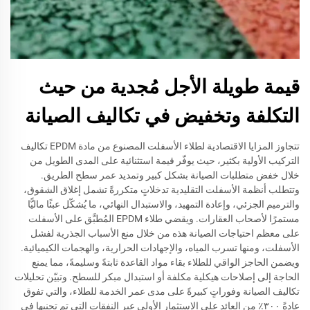
قيمة طويلة الأجل مُجدية من حيث
التكلفة وتخفيض في تكاليف الصيانة
تتجاوز المزايا الاقتصادية لطلاء الأسفلت المصنوع من مادة EPDM تكاليف
التركيب الأولية بكثير، حيث يوفّر قيمة استثنائية على المدى الطويل من
خلال خفض متطلبات الصيانة بشكل كبير وتمديد عمر سطح الطريق.
وتتطلب أنظمة الأسفلت التقليدية تدخلاتٍ متكررةً تشمل إغلاق الشقوق،
والترميم الجزئي، وإعادة التمهيد، والاستبدال النهائي، ما يُشكّل عبئًا ماليًّا
مستمرًا لأصحاب العقارات. ويقضي طلاء EPDM المُطبَّق على الأسفلت
على معظم احتياجات الصيانة هذه من خلال منع الأسباب الجذرية لفشل
الأسفلت، ومنها تسرب المياه، والإجهادات الحرارية، والهجمات الكيميائية.
ويضمن الحاجز الواقي للطلاء بقاء مواد القاعدة ثابتةً وسليمةً، مما يمنع
الحاجة إلى إصلاحات هيكلية مكلفة أو استبدال مبكر للسطح. وتبيّن تحليلات
تكاليف الصيانة وفوراتٍ كبيرةً على مدى عمر الخدمة للطلاء، والتي تفوق
عادةً ٣٠٠٪ من العائد على الاستثمار الأولي عبر النفقات التي تم تجنبها في