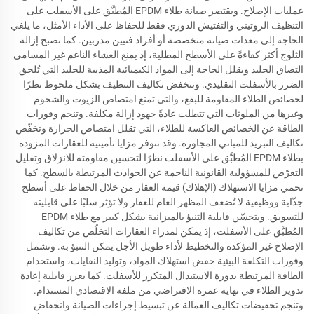
عمليات الإصلاح. ويقتصر صيانة طلاء EPDM المُطبَّق على الأسفلت على
التنظيف الروتيني والتفتيش الدوري فقط للحفاظ على الأداء الأمثل، ما يلغي
الحاجة إلى معدات صيانة متخصصة أو أفراد فنيين مدربين. كما تصبح إزالة
الثلوج أكثر كفاءةً على الأسطح المطلية، إذ يمنع الغشاء الناعم غير المسامي
التصاق الجليد ويقلل الحاجة إلى المواد الكيميائية المذيبة للجليد التي تُلحق
الضرر بالأسفلت التقليدي. وتنخفض تكاليف التنظيف بشكل ملحوظ نظرًا
لخصائص الطلاء المقاومة للبقع، والتي تمنع امتصاص الزيوت والشحوم
وغيرها من الملوثات التي تتطلب عادةً جهود إزالة مكلفة. وتنجم وفورات
الطاقة عن الخصائص العاكسة للطلاء، التي تقلل امتصاص الحرارة وتخفّض
تكاليف التبريد للمباني المجاورة. وقد تتوفر مزايا تأمينية للعقارات المزودة
بطلاء EPDM المُطبَّق على الأسفلت نظرًا لتحسين مقاومته للانزلاق وتقليل
التعرّض للمسؤولية القانونية الناجمة عن الحوادث المرتبطة بالسطح. كما
تحمي مزايا الاستهلاك (الإهلاك) قيمة العقار من خلال الحفاظ على أسطح
جذّابة ووظيفية لا تُضعف المظهر العام للعقار ولا تؤثر سلبًا على قابليته
للتسويق. ويتحسّن قابلية التنبؤ بالميزانية بشكل كبير مع طلاء EPDM
المُطبَّق على الأسفلت، إذ يمكن لمدراء العقارات التخلّص من تكاليف
الإصلاح غير المؤكدة والتخطيط لأداء طويل الأجل يمكن التنبؤ به. وتشمل
وفورات التكلفة البيئية خفض استهلاك المواد، وتوليد النفايات، واستخدام
الطاقة المرتبطة بدورة الاستبدال المتكرر للأسفلت. كما يعزز قابلية إعادة
تدوير الطلاء في نهاية عمره الافتراضي من ملفه الاقتصادي المستدام.
وتنجم تخفيضات تكاليف العمالة عن تبسيط إجراءات الصيانة وانخفاض