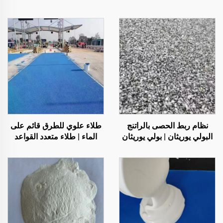
نظام ربط الحصى بالراتنج
طلاء علوي للطرق قائم على
البولي يوريثان | بولي يوريثان
الماء | طلاء متعدد القواعد
هيدروكسي بروبيل للتشجير
لتغيير اللون للأسطح الداخلية
والديكور
والخارجية