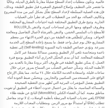
عالمية. وتكون متطلبات إعداد السطح ضئيلةً مقارنةً بالطرق البديلة، وغالبًا
ما تقتصر على التنظيف وإصلاح الشقوق الصغيرة قبل تطبيق الطبقة. وبذلك،
فإن هذه العملية المبسَّطة لإعداد السطح تقلِّل بشكل كبير من مدة المشروع
وتكاليف العمالة، مع الحد من التعطيلات التي قد تطرأ على العمليات
الجارية. وتتيح طرق التطبيق المختلفة تلبية احتياجات المشاريع المختلفة
وظروف الموقع، ومنها: الرش لمساحات كبيرة، والدهن بالROLLER
للأسطح ذات الملمس الخشن، والدهن بالفرشاة لأعمال التفاصيل ومعالجة
الحواف. ويمكن لمُطبِّقي هذه الطبقة من ذوي الخبرة الانتهاء من معظم
المشاريع خلال يوم عمل واحد فقط، ما يسمح بإعادة السطح إلى الخدمة
بسرعة. وتؤدي خصائص الطبقة ذاتية التسوية (Self-leveling) إلى تغطية
ناعمة ومتجانسة تلغي آثار التطبيق وتضمن سماكةً متسقةً عبر كامل
المنطقة المعالَجة. كما أن مدى التحمُّل الحراري أثناء التطبيق يوسع فترة
العمل، إذ يمكن تطبيق الطبقة في ظروف أكثر برودةً مقارنةً بالعديد من
الأنظمة البديلة. وتمكِّن خصائص التصلُّب من السماح بمرور جزئي خلال
ساعات قليلة، واستعادة الخدمة الكاملة خلال ٢٤ ساعة، مما يقلل الإزعاج
الواقع على المستخدمين السكنيين والتجاريين. ويتحسَّن ضبط الجودة أثناء
التطبيق بفضل المؤشرات المرئية التي تُظهر مدى التغطية الصحيحة
والسماكة المناسبة، ما يقلل من احتمال حدوث أخطاء في التطبيق أو تفويت
مناطق معينة. كما أن الغشاء الكتلي (Monolithic) الناتج عن طبقة طلاء
EPDM يلغي تحديات الصيانة المرتبطة بأنظمة الوصلات، إذ لا توجد مفاصل
تتطلب إغلاقًا أو استبدالًا مع مرور الزمن. ومتطلبات المعدات اللازمة
للتطبيق قياسية ومتاحة بسهولة، ما يقلل من تكاليف المشروع وتعقيدات