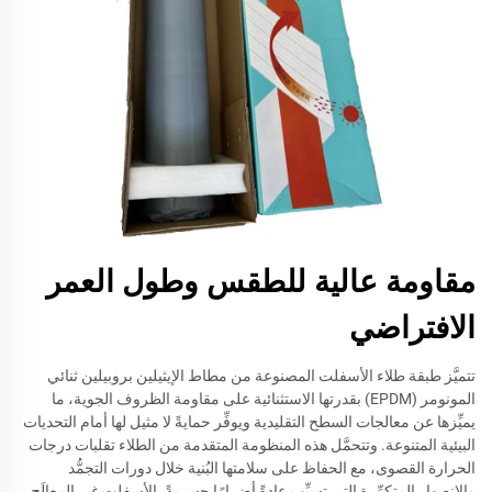
مقاومة عالية للطقس وطول العمر
الافتراضي
تتميَّز طبقة طلاء الأسفلت المصنوعة من مطاط الإيثيلين بروبيلين ثنائي
المونومر (EPDM) بقدرتها الاستثنائية على مقاومة الظروف الجوية، ما
يميِّزها عن معالجات السطح التقليدية ويوفِّر حمايةً لا مثيل لها أمام التحديات
البيئية المتنوعة. وتتحمَّل هذه المنظومة المتقدمة من الطلاء تقلبات درجات
الحرارة القصوى، مع الحفاظ على سلامتها البُنية خلال دورات التجمُّد
والانصهار المتكرِّرة التي تسبِّب عادةً أضرارًا جسيمةً بالأسفلت غير المعالَج.