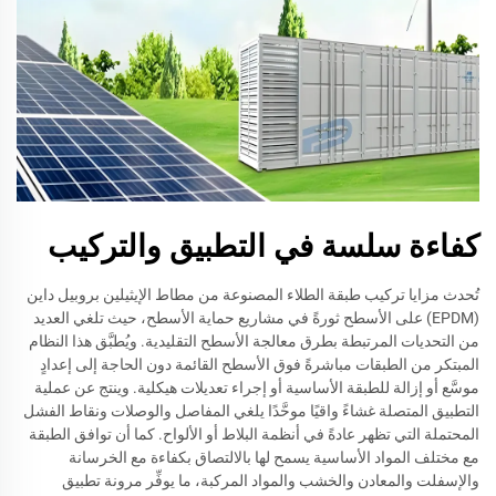
كفاءة سلسة في التطبيق والتركيب
تُحدث مزايا تركيب طبقة الطلاء المصنوعة من مطاط الإيثيلين بروبيل داين
(EPDM) على الأسطح ثورةً في مشاريع حماية الأسطح، حيث تلغي العديد
من التحديات المرتبطة بطرق معالجة الأسطح التقليدية. ويُطبَّق هذا النظام
المبتكر من الطبقات مباشرةً فوق الأسطح القائمة دون الحاجة إلى إعدادٍ
موسَّع أو إزالة للطبقة الأساسية أو إجراء تعديلات هيكلية. وينتج عن عملية
التطبيق المتصلة غشاءً واقيًا موحَّدًا يلغي المفاصل والوصلات ونقاط الفشل
المحتملة التي تظهر عادةً في أنظمة البلاط أو الألواح. كما أن توافق الطبقة
مع مختلف المواد الأساسية يسمح لها بالالتصاق بكفاءة مع الخرسانة
والإسفلت والمعادن والخشب والمواد المركبة، ما يوفِّر مرونة تطبيق