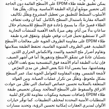
يمكن تطبيق طبقة طلاء EPDM على الأسطح القائمة دون الحاجة
إلى تحضيرٍ موسّعٍ أو إزالة الطبقة الأساسية. وبذلك، يقلّل هذا
الأسلوب المبسّط للتطبيق من تعطيل المشروع ويقلّل تكاليف
العمالة مقارنةً باستبدال السطح بالكامل. كما أن وقت تجفاف
الطلاء قصيرٌ جدًّا، ما يسمح بإعادة فتح الأسطح للاستخدام خلال
ساعاتٍ بدلًا من أيامٍ، وهي ميزةٌ بالغة الأهمية للمنشآت التجارية
التي لا تستطيع تحمل فترات توقفٍ طويلةٍ. وتتفوّق قدرة طبقة
طلاء EPDM على مقاومة الظروف الجوية على معالجات الأسطح
التقليدية. ففي الظروف الشتوية القاسية، تحتفظ الطبقة بسلامتها
وتقاوم أضرار ملح التجميد والتمدد والانكماش الحراري اللذين
يتسبّبان عادةً في تشقّق الأسطح وتدهورها. أما في أشهر الصيف،
فإن ثبات الطبقة أمام الأشعة فوق البنفسجية يمنع باهت الألوان
وهشاشتها، مما يضمن أداءً ثابتًا بغض النظر عن مدى التعرّض
لأشعة الشمس. وهذه المقاومة للعوامل الجوية تمدّد عمر السطح
بشكلٍ ملحوظٍ، وتقلّل من تكرار عمليات الصيانة. ومن الفوائد
المتعلقة بالسلامة تحسين خصائص التماسك التي تقلّل من حوادث
الانزلاق والسقوط على الأسطح المعالَجة. ويمكن تخصيص طبقة
طلاء EPDM بإضافات نسيجية ومكونات مقاومة للانزلاق لتلبية
المتطلبات الأمنية المحددة لمختلف التطبيقات. كما توفّر خيارات
الألوان لمديري العقارات إمكانية تحسين الرؤية، وتحديد مسارات