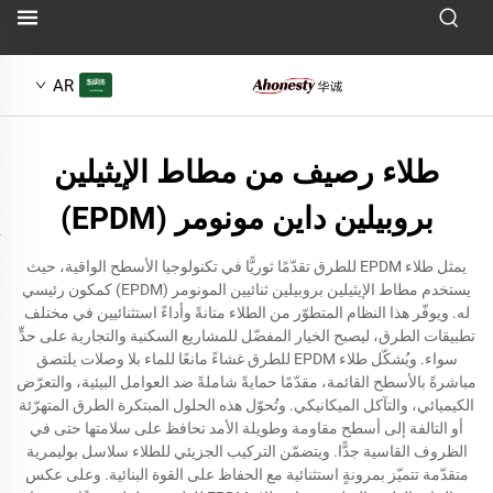
AR
طلاء رصيف من مطاط الإيثيلين
بروبيلين داين مونومر (EPDM)
يمثل طلاء EPDM للطرق تقدّمًا ثوريًّا في تكنولوجيا الأسطح الواقية، حيث
يستخدم مطاط الإيثيلين بروبيلين ثنائيين المونومر (EPDM) كمكون رئيسي
له. ويوفّر هذا النظام المتطوّر من الطلاء متانةً وأداءً استثنائيين في مختلف
تطبيقات الطرق، ليصبح الخيار المفضّل للمشاريع السكنية والتجارية على حدٍّ
سواء. ويُشكّل طلاء EPDM للطرق غشاءً مانعًا للماء بلا وصلات يلتصق
مباشرةً بالأسطح القائمة، مقدّمًا حمايةً شاملةً ضد العوامل البيئية، والتعرّض
الكيميائي، والتآكل الميكانيكي. وتُحوّل هذه الحلول المبتكرة الطرق المتهرّئة
أو التالفة إلى أسطح مقاومة وطويلة الأمد تحافظ على سلامتها حتى في
الظروف القاسية جدًّا. ويتضمّن التركيب الجزيئي للطلاء سلاسل بوليمرية
متقدّمة تتميّز بمرونةٍ استثنائية مع الحفاظ على القوة البنائية. وعلى عكس