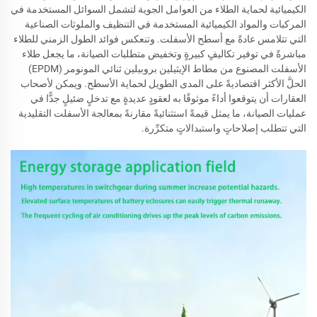
الكيميائية لحماية الطلاء من العوامل الجوية لتشمل السوائل المستخدمة في
المركبات والمواد الكيميائية المستخدمة في التنظيف والملوثات الصناعية
التي تتلامس عادةً مع أسطح الأسفلت. وتنعكس فوائد الطول الزمني للطلاء
مباشرةً في توفير تكاليفٍ كبيرةٍ وتخفيض متطلبات الصيانة، ما يجعل طلاء
الأسفلت المصنوع من مطاط الإيثيلين بروبيلين ثنائي المونومر (EPDM)
الحلَّ الأكثر اقتصاديةً على المدى الطويل لحماية الأسطح. ويمكن لأصحاب
العقارات أن يتوقعوا أداءً موثوقًا به لعقودٍ عديدةٍ مع تدخلٍ ضئيلٍ جدًّا في
عمليات الصيانة، ما يمثل قيمةً استثنائيةً مقارنةً بمعالجة الأسفلت التقليدية
التي تتطلب إصلاحاتٍ واستبدالاتٍ متكرِّرة.