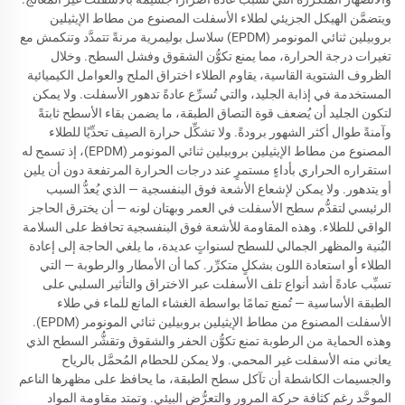
ويتضمَّن الهيكل الجزيئي لطلاء الأسفلت المصنوع من مطاط الإيثيلين
بروبيلين ثنائي المونومر (EPDM) سلاسل بوليمرية مرنةً تتمدَّد وتنكمش مع
تغيرات درجة الحرارة، مما يمنع تكوُّن الشقوق وفشل السطح. وخلال
الظروف الشتوية القاسية، يقاوم الطلاء اختراق الملح والعوامل الكيميائية
المستخدمة في إذابة الجليد، والتي تُسرِّع عادةً تدهور الأسفلت. ولا يمكن
لتكون الجليد أن يُضعف قوة التصاق الطبقة، ما يضمن بقاء الأسطح ثابتةً
وآمنةً طوال أكثر الشهور برودةً. ولا تشكِّل حرارة الصيف تحدِّيًا للطلاء
المصنوع من مطاط الإيثيلين بروبيلين ثنائي المونومر (EPDM)، إذ تسمح له
استقراره الحراري بأداءٍ مستمرٍ عند درجات الحرارة المرتفعة دون أن يلين
أو يتدهور. ولا يمكن لإشعاع الأشعة فوق البنفسجية — الذي يُعدُّ السبب
الرئيسي لتقدُّم سطح الأسفلت في العمر وبهتان لونه — أن يخترق الحاجز
الواقي للطلاء. وهذه المقاومة للأشعة فوق البنفسجية تحافظ على السلامة
البُنية والمظهر الجمالي للسطح لسنواتٍ عديدة، ما يلغي الحاجة إلى إعادة
الطلاء أو استعادة اللون بشكلٍ متكرِّر. كما أن الأمطار والرطوبة — التي
تسبِّب عادةً أشد أنواع تلف الأسفلت عبر الاختراق والتأثير السلبي على
الطبقة الأساسية — تُمنع تمامًا بواسطة الغشاء المانع للماء في طلاء
الأسفلت المصنوع من مطاط الإيثيلين بروبيلين ثنائي المونومر (EPDM).
وهذه الحماية من الرطوبة تمنع تكوُّن الحفر والشقوق وتقشُّر السطح الذي
يعاني منه الأسفلت غير المحمي. ولا يمكن للحطام المُحمَّل بالرياح
والجسيمات الكاشطة أن تآكل سطح الطبقة، ما يحافظ على مظهرها الناعم
الموحَّد رغم كثافة حركة المرور والتعرُّض البيئي. وتمتد مقاومة المواد