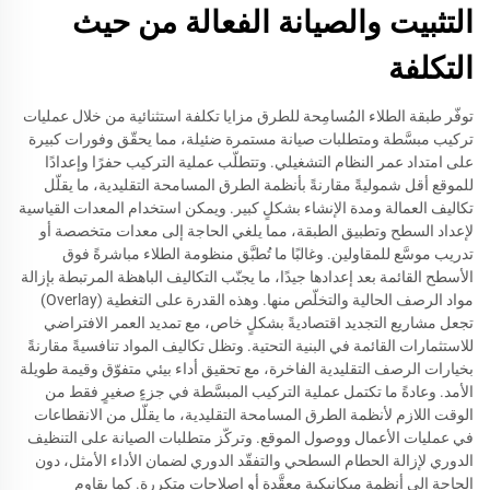
التثبيت والصيانة الفعالة من حيث
التكلفة
توفّر طبقة الطلاء المُسامِحة للطرق مزايا تكلفة استثنائية من خلال عمليات
تركيب مبسَّطة ومتطلبات صيانة مستمرة ضئيلة، مما يحقّق وفورات كبيرة
على امتداد عمر النظام التشغيلي. وتتطلّب عملية التركيب حفرًا وإعدادًا
للموقع أقل شموليةً مقارنةً بأنظمة الطرق المسامحة التقليدية، ما يقلّل
تكاليف العمالة ومدة الإنشاء بشكلٍ كبير. ويمكن استخدام المعدات القياسية
لإعداد السطح وتطبيق الطبقة، مما يلغي الحاجة إلى معدات متخصصة أو
تدريب موسَّع للمقاولين. وغالبًا ما تُطبَّق منظومة الطلاء مباشرةً فوق
الأسطح القائمة بعد إعدادها جيدًا، ما يجنّب التكاليف الباهظة المرتبطة بإزالة
مواد الرصف الحالية والتخلّص منها. وهذه القدرة على التغطية (Overlay)
تجعل مشاريع التجديد اقتصاديةً بشكلٍ خاص، مع تمديد العمر الافتراضي
للاستثمارات القائمة في البنية التحتية. وتظل تكاليف المواد تنافسيةً مقارنةً
بخيارات الرصف التقليدية الفاخرة، مع تحقيق أداء بيئي متفوّق وقيمة طويلة
الأمد. وعادةً ما تكتمل عملية التركيب المبسَّطة في جزءٍ صغيرٍ فقط من
الوقت اللازم لأنظمة الطرق المسامحة التقليدية، ما يقلّل من الانقطاعات
في عمليات الأعمال ووصول الموقع. وتركّز متطلبات الصيانة على التنظيف
الدوري لإزالة الحطام السطحي والتفقّد الدوري لضمان الأداء الأمثل، دون
الحاجة إلى أنظمة ميكانيكية معقَّدة أو إصلاحات متكررة. كما يقاوم