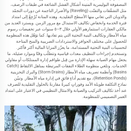
المصفوفة البوليمرية المتينة أشكال الفشل الشائعة في طبقات الرصف،
مثل التشقّقات والتفتّت (Raveling) والأضرار الناجمة عن دورات التجمّد
والذوبان التي تعاني منها الأسطح التقليدية. وهذه المتانة تُرْجِعُ إلى امتداد
فترة الخدمة وانخفاض تكاليف الاستبدال مع مرور الزمن. ويسترد العديد من
مالكي العقارات استثمارهم الأولي خلال ٣–٥ سنوات عبر تخفيضات رسوم
مياه الأمطار وتكاليف البنية التحتية التي يتم تفاديها. كما تؤهّل هذه المنظومة
للحصول على مختلف الحوافز والاستردادات الضريبية والمنح المتاحة
لتحسينات البنية التحتية المستدامة، ما يعزّز المزايا المالية أكثر فأكثر.
وتستخدم إجراءات التنظيف معدات قياسية وتتطلّب وقتًا وموارد ضئيلة، ما
يجعل مهام الصيانة سهلة الإدارة من قِبل طواقم إدارة الممتلكات أو مقاولي
الخدمات. وتلغي منظومة الطلاء النفقات المرتبطة بمناهل الالتقاط (Catch
Basins) وأنظمة تصريف مياه الأمطار (Storm Drains) والبرك التخزينية
(Retention Ponds)، مع تقديم أداءٍ فائقٍ في إدارة مياه الأمطار. وتبيّن
نماذج التكلفة طويلة الأمد وفوراتٍ كبيرةً مقارنةً بالحلول التقليدية للصرف
عند أخذ تكاليف التركيب والصيانة والامتثال التنظيمي في الاعتبار على امتداد
العمر التصميمي للمنظومة.