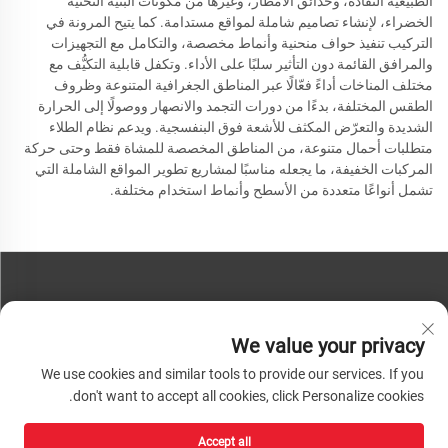
الطبيعية النفاذة، وحدائق الأمطار، وغيرها من مكونات البنية التحتية
الخضراء، لإنشاء تصاميم شاملة لمواقع مستدامة. كما يتيح المرونة في
التركيب تنفيذ حواف منحنية وأنماط مخصصة، والتكامل مع التجهيزات
والمرافق القائمة دون التأثير سلبًا على الأداء. وتكفل قابلية التكيُّف مع
مختلف المناخات أداءً فعّالًا عبر المناطق الجغرافية المتنوعة وظروف
الطقس المختلفة، بدءًا من دورات التجمد والانصهار ووصولًا إلى الحرارة
الشديدة والتعرّض المكثف للأشعة فوق البنفسجية. ويدعم نظام الطلاء
متطلبات أحمال متنوعة، من المناطق المخصصة للمشاة فقط وحتى حركة
المركبات الخفيفة، ما يجعله مناسبًا لمشاريع تطوير المواقع الشاملة التي
تشمل أنواعًا متعددة من الأسطح وأنماط استخدام مختلفة.
تواصل معنا
We value your privacy
هاتف:
+86-13793890209
We use cookies and similar tools to provide our services. If you
هاتف:
+86-13793890209
don't want to accept all cookies, click Personalize cookies.
بريد:
[email protected]
Accept all