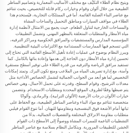
ويتيح نظام الطلاء التكيُّف مع مختلف الأساليب المعمارية وتصاميم المناظر
الطبيعية من خلال ألوان وقوام وخيارات ركام قابلة للتخصيص، بحيث تتناغم
مع عناصر البناء الصلبة القائمة. أما في الممتلكات التجارية، فيُستخدم هذا
الطلاء في مواقف السيارات ومناطق التحميل والساحات المشاة
والمساحات الخارجية لتناول الطعام، حيث يجمع بين الامتثال لأنظمة إدارة
مياه الأمطار والمتطلبات المتعلقة بالمظهر المهني. وتشمل التطبيقات
المؤسسية المدارس والمستشفيات والمرافق الحكومية ومراكز الترفيه،
التي تنسجم فيها الممارسات المستدامة مع الالتزامات البيئية التنظيمية.
ويبرز النظام بوضوح في عمليات إعادة تأهيل الأسطح القائمة التي تحتاج إلى
تحسين إدارة مياه الأمطار دون الحاجة إلى هدمها وإعادة بنائها بالكامل. كما
تستفيد مرافق الرياضة والترفيه من قدرة الطلاء على توفير أسطح مستقرة
وآمنة، مع إدارة تصريف المياه من الملاعب ومنع تكون البرك. وتمتد إمكانات
التخصيص لما هو أبعد من الجوانب الجمالية لتشمل الخصائص الأداءية مثل
معدلات الترشيح، وقوام السطح، وقدرته على تحمل الأحمال، وهي خصائص
يتم ضبطها وفقًا لظروف الموقع المحددة ومتطلبات الاستخدام. وتتضمن
خيارات الألوان درجات الأرضية (الألوان الترابية)، والرمادي، وألوانًا
متخصصة تتناغم مع مواد البناء وعناصر المناظر الطبيعية، مع الحفاظ على
ثباتها أمام الأشعة فوق البنفسجية ومقاومتها للبهتان. أما تنوع القوام فيلبي
متطلبات مقاومة الانزلاق المختلفة والتفضيلات الجمالية، بدءًا من
التشطيبات الناعمة للممرات المشاة ووصولًا إلى الأسطح ذات القوام
الخشن للتطبيقات المرورية. ويتكامل النظام بسلاسة مع عناصر المناظر