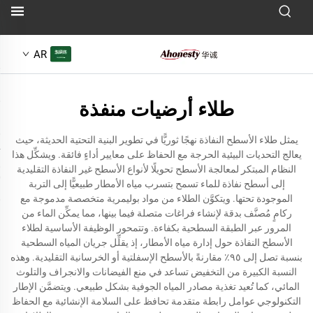
AR
طلاء أرضيات منفذة
يمثل طلاء الأسطح النفاذة نهجًا ثوريًّا في تطوير البنية التحتية الحديثة، حيث
يعالج التحديات البيئية الحرجة مع الحفاظ على معايير أداءٍ فائقة. ويشكِّل هذا
النظام المبتكر لمعالجة الأسطح تحويلًا لأنواع الأسطح غير النفاذة التقليدية
إلى أسطح نفاذة للماء تسمح بتسرب مياه الأمطار طبيعيًّا إلى التربة
الموجودة تحتها. ويتكوَّن الطلاء من مواد بوليمرية متخصصة مدموجة مع
ركامٍ مُصنَّف بدقة لإنشاء فراغات متصلة فيما بينها، مما يمكِّن الماء من
المرور عبر الطبقة السطحية بكفاءة. وتتمحور الوظيفة الأساسية لطلاء
الأسطح النفاذة حول إدارة مياه الأمطار، إذ يقلِّل جريان المياه السطحية
بنسبة تصل إلى ٩٥٪ مقارنةً بالأسطح الإسفلتية أو الخرسانية التقليدية. وهذه
النسبة الكبيرة من التخفيض تساعد في منع الفيضانات والانجراف والتلوث
المائي، كما تُعيد تغذية مصادر المياه الجوفية بشكل طبيعي. ويتضمَّن الإطار
التكنولوجي عوامل رابطة متقدمة تحافظ على السلامة الإنشائية مع الحفاظ