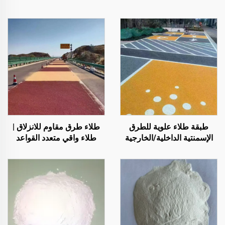
طبقة طلاء علوية للطرق
طلاء طرق مقاوم للانزلاق |
الإسمنتية الداخلية/الخارجية
طلاء واقي متعدد القواعد
(تُستخدم مع مادة التمهيد
للأسطح الداخلية والخارجية
ST400)، والطرق الأسفلتية،
والعزل المائي للأسفلت،
وإعادة تجديد البولي يوريثان
السيليكوني، وخلائط PMA،
وحبيبات EPDM، والركائز
الإيبوكسية القابلة للذوبان في