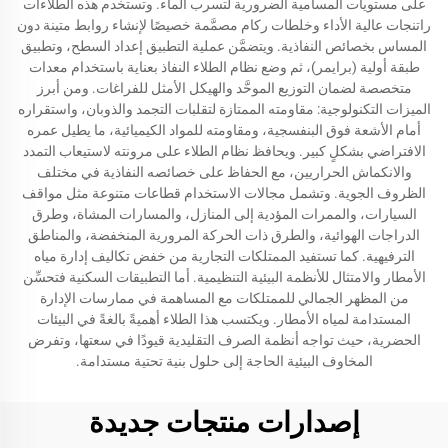
على مستويات المسامية الضرورية لتسرب الماء. وتستخدم هذه الطلاءات
راتنجات عالية الأداء وخلطات ركام مصمَّمة خصيصًا لإنشاء روابط متينة دون
المساس بخصائص النفاذية. ويتضمَّن عملية التطبيق إعداد السطح، وتطبيق
طبقة أولية (برايمر)، ثم وضع نظام الطلاء النفاذ بعناية باستخدام معدات
متخصصة لضمان التوزيع الموحَّد والهيكل الأمثل للفراغات. ومن أبرز
الميزات التكنولوجية: مقاومته الممتازة لتقلبات التجمد والذوبان، واستقراره
أمام الأشعة فوق البنفسجية، ومقاومته للمواد الكيميائية، ما يطيل عمره
الافتراضي بشكلٍ كبير. ويحافظ نظام الطلاء على مرونته لاستيعاب التمدد
والانكماش الحراريين، مع الحفاظ على خصائصه النفاذية في مختلف
الظروف الجوية. وتشمل مجالات الاستخدام قطاعات متنوعة مثل مواقف
السيارات، والممرات المؤدية إلى المنازل، والمسارات المشاة، وطرق
الدراجات الهوائية، والطرق ذات الحركة المرورية المنخفضة، والمناطق
الترفيهية. كما تستفيد الممتلكات التجارية من خفض تكاليف إدارة مياه
الأمطار والامتثال للأنظمة البيئية التنظيمية. أما التطبيقات السكنية فتحسِّن
من المظهر الجمالي للممتلكات مع المساهمة في ممارسات الإدارة
المستدامة لمياه الأمطار. ويكتسب هذا الطلاء أهميةً بالغةً في البيئات
الحضرية، حيث تواجه أنظمة الصرف التقليدية قيودًا في سعتها، وتفرض
المخاوف البيئية الحاجة إلى حلول بنية تحتية مستدامة.
إصدارات منتجات جديدة