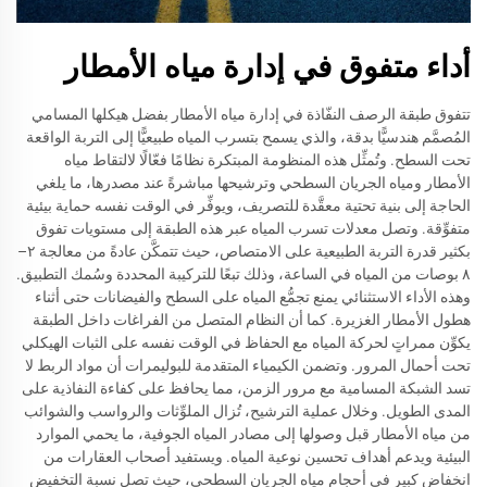
أداء متفوق في إدارة مياه الأمطار
تتفوق طبقة الرصف النفّاذة في إدارة مياه الأمطار بفضل هيكلها المسامي
المُصمَّم هندسيًّا بدقة، والذي يسمح بتسرب المياه طبيعيًّا إلى التربة الواقعة
تحت السطح. وتُمثِّل هذه المنظومة المبتكرة نظامًا فعّالًا لالتقاط مياه
الأمطار ومياه الجريان السطحي وترشيحها مباشرةً عند مصدرها، ما يلغي
الحاجة إلى بنية تحتية معقَّدة للتصريف، ويوفِّر في الوقت نفسه حماية بيئية
متفوِّقة. وتصل معدلات تسرب المياه عبر هذه الطبقة إلى مستويات تفوق
بكثير قدرة التربة الطبيعية على الامتصاص، حيث تتمكَّن عادةً من معالجة ٢–
٨ بوصات من المياه في الساعة، وذلك تبعًا للتركيبة المحددة وسُمك التطبيق.
وهذه الأداء الاستثنائي يمنع تجمُّع المياه على السطح والفيضانات حتى أثناء
هطول الأمطار الغزيرة. كما أن النظام المتصل من الفراغات داخل الطبقة
يكوِّن ممراتٍ لحركة المياه مع الحفاظ في الوقت نفسه على الثبات الهيكلي
تحت أحمال المرور. وتضمن الكيمياء المتقدمة للبوليمرات أن مواد الربط لا
تسد الشبكة المسامية مع مرور الزمن، مما يحافظ على كفاءة النفاذية على
المدى الطويل. وخلال عملية الترشيح، تُزال الملوِّثات والرواسب والشوائب
من مياه الأمطار قبل وصولها إلى مصادر المياه الجوفية، ما يحمي الموارد
البيئية ويدعم أهداف تحسين نوعية المياه. ويستفيد أصحاب العقارات من
انخفاض كبير في أحجام مياه الجريان السطحي، حيث تصل نسبة التخفيض