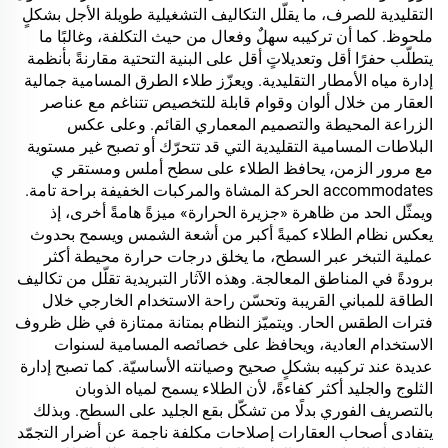
التقليدية للصرف، ما يقلّل التكاليف التشغيلية طويلة الأجل بشكلٍ
ملحوظ. كما أن تركيبه سهلٌ وفعال من حيث التكلفة، وغالبًا ما
يتطلّب حفرًا أقل وتعديلاتٍ أقل على البنية التحتية مقارنةً بأنظمة
إدارة مياه الأمطار التقليدية. ويعزّز طلاء الطرق المسامية جمالية
العقار من خلال ألوان وقوام قابلة للتخصيص تتناغم مع عناصر
الزراعة المحيطة والتصميم المعماري القائم. وعلى عكس
البلاطات المسامية التقليدية التي قد تتحرّك أو تصبح غير مستوية
مع مرور الزمن، يحافظ الطلاء على سطح أملس ومستقر ي
accommodates الحركة المشاة والمركبات الخفيفة براحة تامة.
ويمثّل الحد من ظاهرة «جزيرة الحرارة» ميزةً هامةً أخرى، إذ
يعكس نظام الطلاء كميةً أكبر من أشعة الشمس ويسمح بحدوث
عملية التبخر عبر السطح، ما يخلق درجات حرارة محيطة أكثر
برودةً في المناطق المعالجة. وهذه الآثار التبريدية تقلّل من تكاليف
الطاقة للمباني القريبة وتحسّن راحة الاستخدام الخارجي خلال
فترات الطقس الحار. ويتميّز النظام بمتانة ممتازة في ظل ظروف
الاستخدام العادية، ويحافظ على خصائصه المسامية لسنوات
عديدة عند تركيبه بشكلٍ صحيح وصيانته الأساسيّة. كما تصبح إدارة
الثلوج والجليد أكثر كفاءةً، لأن الطلاء يسمح لمياه الذوبان
بالتصريف الفوري بدلًا من تشكّل بقع الجليد على السطح. وبذلك
يتفادى أصحاب العقارات إصلاحات مكلفة ناجمة عن أضرار التجمّد