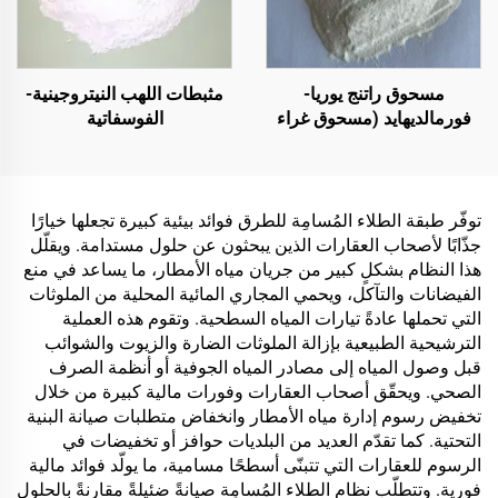
الماء أو الزيت، والرخام،
وبلاط الأرضيات، والخرسانة
المسامية، وتطبيقات
المركبات وغيرها
مسحوق راتنج يوريا-
مثبطات اللهب النيتروجينية-
فورمالديهايد (مسحوق غراء
الفوسفاتية
الخشب‏/الغراء البودرية)
المستخدم في إنتاج الألواح
الاصطناعية، بما في ذلك
الخشب الرقائقي متعدد
توفّر طبقة الطلاء المُسامِة للطرق فوائد بيئية كبيرة تجعلها خيارًا
الطبقات، والألواح الخشبية
جذّابًا لأصحاب العقارات الذين يبحثون عن حلول مستدامة. ويقلّل
الدقيقة، والألواح الصديقة
هذا النظام بشكلٍ كبير من جريان مياه الأمطار، ما يساعد في منع
للبيئة، وألواح الحبيبات
الفيضانات والتآكل، ويحمي المجاري المائية المحلية من الملوثات
المغشاة بطبقة خشبية،
التي تحملها عادةً تيارات المياه السطحية. وتقوم هذه العملية
وغيرها.
الترشيحية الطبيعية بإزالة الملوثات الضارة والزيوت والشوائب
قبل وصول المياه إلى مصادر المياه الجوفية أو أنظمة الصرف
الصحي. ويحقّق أصحاب العقارات وفورات مالية كبيرة من خلال
تخفيض رسوم إدارة مياه الأمطار وانخفاض متطلبات صيانة البنية
التحتية. كما تقدّم العديد من البلديات حوافز أو تخفيضات في
الرسوم للعقارات التي تتبنّى أسطحًا مسامية، ما يولّد فوائد مالية
فورية. وتتطلّب نظام الطلاء المُسامِة صيانةً ضئيلةً مقارنةً بالحلول