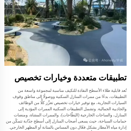
تطبيقات متعددة وخيارات تخصيص
تُعد قابلية طلاء الأسطح النفاذة للتكيف مناسبة لمجموعة واسعة من
التطبيقات، بدءًا من ممرات المنازل السكنية ووصولًا إلى مناطق وقوف
السيارات التجارية، مع توفير خيارات تخصيص تعزِّز كلًّا من الوظائف
والجاذبية الجمالية. وتشمل التطبيقات السكنية الممرات المؤدية إلى
المنازل، والساحات الخارجية (البَطّاحات)، والممرات المشاة، ومنصات
حمامات السباحة، حيث يسعى أصحاب المنازل إلى أسطح جذّابة تتمكّن من
إدارة مياه الأمطار بشكل فعّال دون المساس بالمتانة أو المظهر الخارجي.