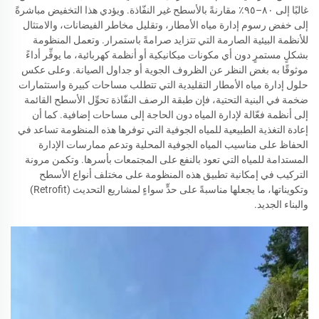
غالبًا إلى ٨٠–٩٥٪ مقارنةً بالأسطح غير النفّاذة. ويؤدي هذا التخفيض مباشرةً
إلى خفض رسوم إدارة مياه الأمطار، وتقليل مخاطر الفيضانات، والامتثال
للأنظمة البيئية الصارمة التي تتزايد صرامةً باستمرار. وتعمل المنظومة
بشكلٍ مستمرٍ دون أي مكونات ميكانيكية أو أنظمة كهربائية، ما يوفِّر أداءً
موثوقًا به بغض النظر عن الظروف الجوية أو جداول الصيانة. وعلى عكس
حلول إدارة مياه الأمطار التقليدية التي تتطلب مساحات كبيرة واستثمارات
ضخمة في البنية التحتية، فإن طبقة الرصف النفّاذة تحوِّل الأسطح القائمة
إلى أنظمة فعّالة لإدارة المياه دون الحاجة إلى مساحات إضافية. كما أن
إعادة التغذية الطبيعية للمياه الجوفية التي توفرها هذه المنظومة تساعد في
الحفاظ على مناسيب المياه الجوفية المحلية وتدعم ممارسات الإدارة
المستدامة للمياه التي تعود بالنفع على المجتمعات بأسرها. وتكمن مرونة
التركيب في إمكانية تطبيق هذه المنظومة على مختلف أنواع الأسطح
وتكويناتها، ما يجعلها مناسبةً على حدٍّ سواءٍ لمشاريع التحديث (Retrofit)
والبناء الجديد.