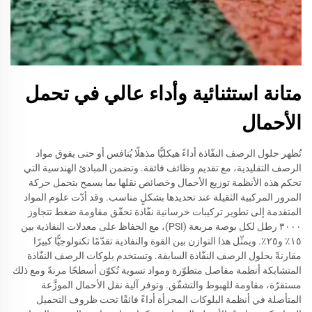
متانة استثنائية وأداء عالي في تحمل
الأحمال
تُظهر حلول الرصف النفّاذة أداءً هيكليًّا مذهلًا يُنافس أو حتى يفوق مواد
الرصف التقليدية، مع تقديم وظائف فائقة. وتضمن المبادئ الهندسية التي
تحكم هذه الأنظمة توزيع الأحمال وخصائص نقلها بما يسمح بتحمل حركة
المرور المركبية الثقيلة عند تحديدها بشكلٍ مناسب. وقد أدّت علوم المواد
المتقدمة إلى تطوير تركيبات خرسانية نفّاذة تحقّق مقاومة ضغط تتجاوز
٣٠٠٠ رطل لكل بوصة مربعة (PSI)، مع الحفاظ على معدلات النفاذية بين
١٥٪ و٢٥٪. ويمثّل هذا التوازن بين القوة والنفاذية تقدّمًا تكنولوجيًّا كبيرًا
مقارنةً بحلول الرصف النفّاذة السابقة. وتستخدم بلوكات الرصف النفّاذة
المتشابكة أنظمة مفاصل متطوّرة ومواد تسوية تُكوّن أسطحًا مرنةً ومع ذلك
مستقرّة، مقاومة للهبوط والتشقّق. وتوفر آلية نقل الأحمال الموزَّعة
المتأصلة في أنظمة البلوكات المجزأة أداءً فائقًا تحت ظروف التحميل