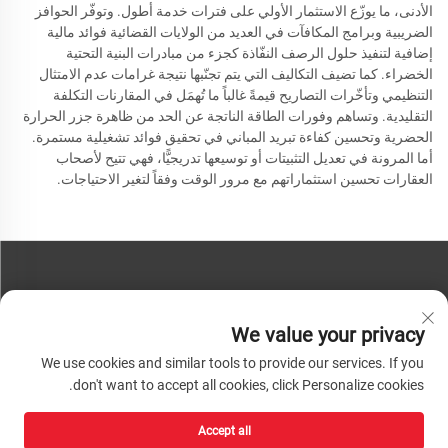
الأدنى، ما يوزّع الاستثمار الأولي على فترات خدمة أطول. وتوفّر الحوافز
الضريبية وبرامج المكافآت في العديد من الولايات القضائية فوائد مالية
إضافية لتنفيذ حلول الرصف النفّاذة كجزء من مبادرات البنية التحتية
الخضراء. كما تضيف التكاليف التي يتم تجنّبها نتيجة غرامات عدم الامتثال
التنظيمي وتأخّرات التصاريح قيمةً غالباً ما تُهمَل في المقارنات التكلفة
التقليدية. وتساهم وفورات الطاقة الناتجة عن الحد من ظاهرة جزر الحرارة
الحضرية وتحسين كفاءة تبريد المباني في تحقيق فوائد تشغيلية مستمرة.
أما المرونة في تعديل التثبيتات أو توسيعها تدريجيًّا، فهي تتيح لأصحاب
العقارات تحسين استثماراتهم مع مرور الوقت وفقاً لتغير الاحتياجات.
تواصل معنا
We value your privacy
هاتف:
+86-13793890209
We use cookies and similar tools to provide our services. If you
هاتف:
+86-13793890209
don't want to accept all cookies, click Personalize cookies.
بريد:
[email protected]
Accept all
حقوق الطبع والنشر © ٢٠٢٦ شركة شاندونغ هواشينغ لتكنولوجيا المواد عالية التقنية