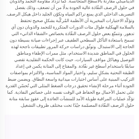
الديناميكي مقارنةً بالأسطح المتجانسة. كما تزداد مقاومة التجمد والذوبان
في حلول الرصف النفّاذة عالية الجودة بدلًا من أن تضعف، وذلك بفضل
التصريف الداخلي الذي يمنع تراكم المياه وتكوّن الجليد داخل هيكل الرصف.
وتؤكّد الاختبارات المخبرية أن الأنظمة المُركَّبة بشكلٍ صحيح تحتفظ
بالسلامة الهيكلية طوال مئات الدورات المتكررة للتجمد والذوبان دون أي
تدهور. وتتمتّع بعض حلول الرصف النفّاذة بخصائص «الشفاء الذاتي» التي
تسمح باستعادة التآكل السطحي الطفيف عبر إجراءات صيانة بسيطة دون
الحاجة إلى الاستبدال. وتوثّق دراسات حركة المرور تطبيقات ناجحة لهذه
الحلول في المناطق شديدة الاستخدام، مثل ممرات الإطفاء ومناطق
التوصيل وهياكل مواقف السيارات، حيث كانت الحكمة التقليدية تقضي
سابقًا باستخدام أسطح غير نفّاذة. والمفتاح إلى المتانة يكمن في إعداد
الطبقة التحتية بشكلٍ سليم، واختيار المواد المناسبة، والالتزام بمواصفات
التركيب المبنية على أساس اختبارات ميدانية واسعة النطاق. ويضمن ضبط
الجودة أثناء مرحلة الإنشاء تحقيق درجات الضغط المثلى التي تُحسّن القدرة
على تحمل الأحمال مع الحفاظ في الوقت نفسه على خصائص النفاذية. كما
تؤكّد عمليات المراقبة طويلة الأمد للمنشآت العائدة إلى عقودٍ سابقة متانة
حلول الرصف النفّاذة المصمّمة جيّدًا تحت مختلف ظروف التشغيل.