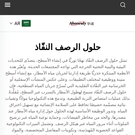
AR
حلول الرصف النفّاذ
تمثل حلول الرصف النفّاذ نهجًا ثوريًّا في إنشاء الأسطح، يتصدّى للتحديات
البيئية والبنية التحتية الحرجة التي تواجه المجتمعات الحديثة. وتُغيّر هذه
الأنظمة المبتكرة جذريًّا طريقة إدارتنا لجريان مياه الأمطار، مع إنشاء أسطح
متينة ووظيفية لمختلف التطبيقات. وعلى عكس المنشآت الإسفلتية أو
الخرسانية غير النفّاذة التقليدية التي تُسرّع جريان المياه السطحية، فإن
حلول الرصف النفّاذ تسمح لهطول الأمطار بالتسرب عبر السطح، مُقلِّدةً
بذلك عمليات امتصاص التربة الطبيعية. وتدمج هذه التكنولوجيا موادًّا وتقنيات
بنائية مصمَّمة خصيصًا تحافظ على السلامة الإنشائية مع تسهيل اختراق
المياه. وتدور الوظيفة الأساسية لهذه الحلول حول إدارة مياه الأمطار عند
مصدرها، والحد من مخاطر الفيضانات، وحماية نوعية المياه عبر ترشيح
الملوثات أثناء مرور المياه عبر هيكل الرصف. وتشمل الميزات التكنولوجية
القواعد الحصوية المُهندَسة، وتكوينات المفاصل المتخصصة، والمواد