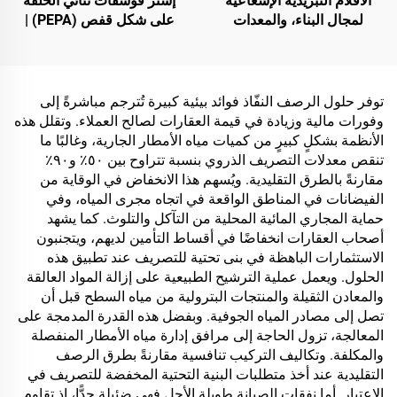
الأفلام التبريدية الإشعاعية
إستر فوسفات ثنائي الحلقة
لمجال البناء، والمعدات
على شكل قفص (PEPA) |
الكهربائية، والمستودعات
عامل تكربن لراتنجات
الصناعية والمتخصصة،
الإيبوكسي ومواد البولي
وخزانات النفط، ومخازن
بروبلين (PP) والإثيلين-أسيتات
الحبوب، ووسائل النقل
الفينيل (EVA)
توفر حلول الرصف النفّاذ فوائد بيئية كبيرة تُترجم مباشرةً إلى
والمرافق الخارجية،
وفورات مالية وزيادة في قيمة العقارات لصالح العملاء. وتقلل هذه
والتطبيقات الناشئة في أنماط
الأنظمة بشكلٍ كبيرٍ من كميات مياه الأمطار الجارية، وغالبًا ما
الحياة
تنقص معدلات التصريف الذروي بنسبة تتراوح بين ٥٠٪ و٩٠٪
مقارنةً بالطرق التقليدية. ويُسهم هذا الانخفاض في الوقاية من
الفيضانات في المناطق الواقعة في اتجاه مجرى المياه، وفي
حماية المجاري المائية المحلية من التآكل والتلوث. كما يشهد
أصحاب العقارات انخفاضًا في أقساط التأمين لديهم، ويتجنبون
الاستثمارات الباهظة في بنى تحتية للتصريف عند تطبيق هذه
الحلول. ويعمل عملية الترشيح الطبيعية على إزالة المواد العالقة
والمعادن الثقيلة والمنتجات البترولية من مياه السطح قبل أن
تصل إلى مصادر المياه الجوفية. وبفضل هذه القدرة المدمجة على
المعالجة، تزول الحاجة إلى مرافق إدارة مياه الأمطار المنفصلة
والمكلفة. وتكاليف التركيب تنافسية مقارنةً بطرق الرصف
التقليدية عند أخذ متطلبات البنية التحتية المخفضة للتصريف في
الاعتبار. أما نفقات الصيانة طويلة الأجل فهي ضئيلة جدًّا، إذ تقاوم