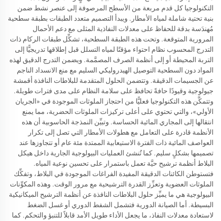
التكنولوجيا كل قدم مربعة من الأسطح المرصوفة إلى عنصر نشط ضمن
بنية تحتية شاملة لمياه الأمطار. ويبدأ التصميم متعدد الطبقات بطبقة سطحية
مُهندَسة بدقة للحفاظ على معدلات النفاذية المثلى مع دعم الأحمال
المرورية المتوقعة. وتحت هذه الطبقة السطحية، تشكِّل طبقات الركام ذات
التدرج المحسوب نظام احتواء مؤقتًا لمياه التسلل قبل إطلاقها تدريجيًّا إلى
التربة المحيطة أو إلى أنظمة الصرف المصمَّمة. ويضمن التدرج الدقيق لهذه
المواد دون السطحية التوصيل الهيدروليكي السليم مع منع الانسداد الناجم
عن الجسيمات الدقيقة. وتتضمن الحلول المتقدمة للبلاطات النافذة أقمشة
جيولوجية وقيودًا حافةً تحافظ على سلامة النظام على مدى فترات طويلة.
وتتمكَّن هذه التكنولوجيا فعليًّا من احتجاز الملوثات الموجودة في «الجريان
الأولي»، والتي تحتوي على أعلى تركيزات الملوثات الحضرية، مما يمنع
انتقالها إلى المجاري المائية الحساسة. وتبيِّن النمذجة الحاسوبية أن هذه
الأنظمة قادرة على التعامل مع هطولات الأمطار التي تصل إلى تكرار
العواصف المائية ذات الفترة الاستيعابية الممتدة مئة عام أو تتجاوزها عند
تصميمها بشكلٍ سليم. كما تُنشئ العمليات البيولوجية الجارية داخل هيكل
البلاط أنظمة ترشيح حيَّة تعمل باستمرار على تحسين نوعية المياه.
فتستوطن الكائنات الدقيقة المفيدة الفراغات الموجودة في البلاط، وتفكِّك
الملوثات العضوية وتعزِّز القدرة الترشيحية مع مرور الوقت. وهذه المكوِّنات
البيولوجية هي ما يميِّز حلول البلاطات النافذة عن أنظمة الترشيح الميكانيكية
البسيطة. أما الصيانة الدورية فتشمل الشفط الدوري أو غسل الضغط
لاستعادة معدلات النفاذ، ما يجعل الأداء طويل الأمد قابلاً للتنبؤ والتحكم. كما