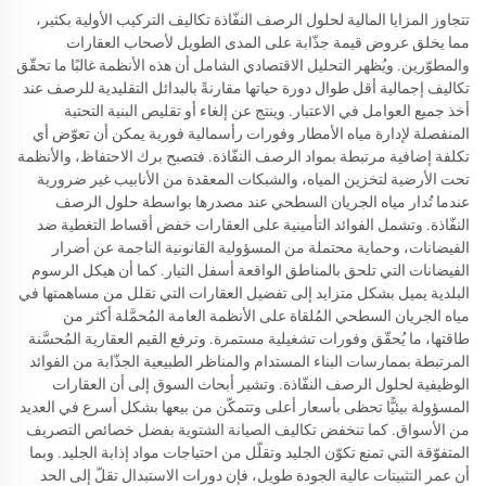
تتجاوز المزايا المالية لحلول الرصف النفّاذة تكاليف التركيب الأولية بكثير،
مما يخلق عروض قيمة جذّابة على المدى الطويل لأصحاب العقارات
والمطوّرين. ويُظهر التحليل الاقتصادي الشامل أن هذه الأنظمة غالبًا ما تحقّق
تكاليف إجمالية أقل طوال دورة حياتها مقارنةً بالبدائل التقليدية للرصف عند
أخذ جميع العوامل في الاعتبار. وينتج عن إلغاء أو تقليص البنية التحتية
المنفصلة لإدارة مياه الأمطار وفورات رأسمالية فورية يمكن أن تعوّض أي
تكلفة إضافية مرتبطة بمواد الرصف النفّاذة. فتصبح برك الاحتفاظ، والأنظمة
تحت الأرضية لتخزين المياه، والشبكات المعقدة من الأنابيب غير ضرورية
عندما تُدار مياه الجريان السطحي عند مصدرها بواسطة حلول الرصف
النفّاذة. وتشمل الفوائد التأمينية على العقارات خفض أقساط التغطية ضد
الفيضانات، وحماية محتملة من المسؤولية القانونية الناجمة عن أضرار
الفيضانات التي تلحق بالمناطق الواقعة أسفل التيار. كما أن هيكل الرسوم
البلدية يميل بشكل متزايد إلى تفضيل العقارات التي تقلل من مساهمتها في
مياه الجريان السطحي المُلقاة على الأنظمة العامة المُحمَّلة أكثر من
طاقتها، ما يُحقّق وفورات تشغيلية مستمرة. وترفع القيم العقارية المُحسَّنة
المرتبطة بممارسات البناء المستدام والمناظر الطبيعية الجذّابة من الفوائد
الوظيفية لحلول الرصف النفّاذة. وتشير أبحاث السوق إلى أن العقارات
المسؤولة بيئيًّا تحظى بأسعار أعلى وتتمكّن من بيعها بشكل أسرع في العديد
من الأسواق. كما تنخفض تكاليف الصيانة الشتوية بفضل خصائص التصريف
المتفوّقة التي تمنع تكوّن الجليد وتقلّل من احتياجات مواد إذابة الجليد. وبما
أن عمر التثبيتات عالية الجودة طويل، فإن دورات الاستبدال تقلّ إلى الحد