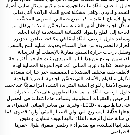
حلول الرصف النفّاذ عالية الجودة، عند تركيبها بشكلٍ سليم، أضرار
التجمد والذوبان، وتلغي مشكلة تجمع المياه الراكدة التي تعاني
منها الأسطح التقليدية. كما تمنع خصائص التصريف المحسَّنة
تشكُّل الجليد خلال أشهر الشتاء، مما يحسِّن السلامة ويقلل من
الحاجة إلى الملح والمواد الكيميائية المستخدمة لإذابة الجليد.
وتساعد حلول الرصف النفّاذ أيضًا في مكافحة ظاهرة «جزيرة
الحرارة الحضرية» من خلال السماح بحدوث عملية النتح والتبخر،
وتقليل درجات حرارة السطح مقارنةً بالإسفلت أو الخرسانة
القياسيين. وينتج عن هذا التأثير التبريدِي بيئات خارجية أكثر راحةً،
مع خفض تكاليف تبريد المباني. كما تتيح المرونة الجمالية لهذه
الأنظمة تلبية مختلف التفضيلات التصميمية عبر خيارات متعددة
للألوان والقوام والأنماط التي تحسِّن الجاذبية البصرية للواجهة.
ويصبح الامتثال للوائح البيئية المتزايدة التشدد أمرًا تلقائيًّا عند تحديد
حلول الرصف النفّاذ، ما يساعد المطورين على تجنُّب تأخيرات
الترخيص والعقوبات التنظيمية. وتساهم هذه الأنظمة في الحصول
على نقاط شهادة «LEED» وغيرها من معايير المباني الخضراء، ما
يجعلها جذَّابةً للمشاريع التي تولي الاعتبار البيئي أولويةً قصوى. كما
أن متانة حلول الرصف النفّاذ عالية الجودة تساوي أو تفوق
نظيراتها التقليدية، مع تقديم أداء وظيفي متفوق طوال عمرها
الافتراضي.