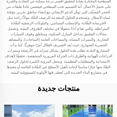
السطحية المختارة بعناية لتحقيق أقصى درجة ممكنة من النفاذية والقدرة
على تحمل الأحمال. أما التصميم تحت السطحي فيتضمن عادةً طبقات من
الحجر المُصنَّف التي توفّر الدعم الإنشائي مع إنشاء مناطق تخزين مؤقتة
لمياه الأمطار. وتستخدم الحلول المتقدمة للرصف النفّاذ موادًّا رائدة مثل
الخرسانة النفّاذة، والإسفلت المسامي، والبلوكات الرصفية النفّاذة
المترابطة، والتي تقدّم أداءً متفوقًا في مختلف الظروف البيئية. وتشمل
مجالات التطبيق مداخل المنازل السكنية، ومناطق وقوف السيارات
التجارية، والممرات المشاة، والمساحات العامة (الساحات)، والمشاهد
الحضرية للشوارع، حيث يُعد التصريف الفعّال أمرًا جوهريًّا. كما بدأت
المشاريع البلدية تطلب هذه الحلول بشكل متزايد في الأرصفة وممرات
الدراجات الهوائية والطرق ذات الحركة المرورية المنخفضة، تحقيقًا لأهداف
الاستدامة والمتطلبات التنظيمية. وتجعل المرونة الكبيرة لحلول الرصف
النفّاذ منها خيارًا مناسبًا لإعادة تأهيل الأسطح غير النفّاذة القائمة أو تنفيذها
في مشاريع البناء الجديدة التي تُعطى فيها الأولوية للمسؤولية البيئية.
منتجات جديدة