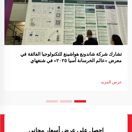
تشارك شركة شاندونغ هواشينغ للتكنولوجيا الفائقة في
معرض «عالم الخرسانة آسيا ٢٠٢٥» في شنغهاي
عرض المزيد
احصل على عرض أسعار مجاني