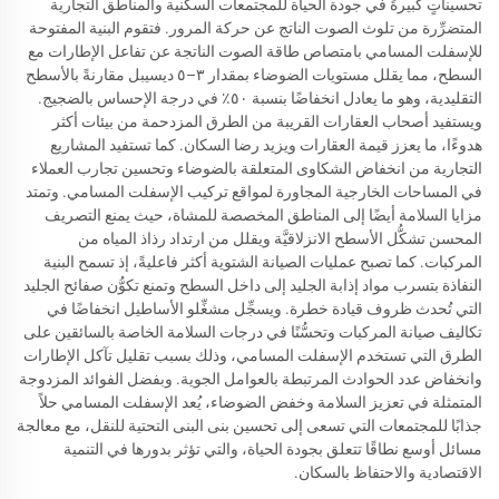
تحسيناتٍ كبيرةً في جودة الحياة للمجتمعات السكنية والمناطق التجارية
المتضرِّرة من تلوث الصوت الناتج عن حركة المرور. فتقوم البنية المفتوحة
للإسفلت المسامي بامتصاص طاقة الصوت الناتجة عن تفاعل الإطارات مع
السطح، مما يقلل مستويات الضوضاء بمقدار ٣–٥ ديسيبل مقارنةً بالأسطح
التقليدية، وهو ما يعادل انخفاضًا بنسبة ٥٠٪ في درجة الإحساس بالضجيج.
ويستفيد أصحاب العقارات القريبة من الطرق المزدحمة من بيئات أكثر
هدوءًا، ما يعزز قيمة العقارات ويزيد رضا السكان. كما تستفيد المشاريع
التجارية من انخفاض الشكاوى المتعلقة بالضوضاء وتحسين تجارب العملاء
في المساحات الخارجية المجاورة لمواقع تركيب الإسفلت المسامي. وتمتد
مزايا السلامة أيضًا إلى المناطق المخصصة للمشاة، حيث يمنع التصريف
المحسن تشكُّل الأسطح الانزلاقيَّة ويقلل من ارتداد رذاذ المياه من
المركبات. كما تصبح عمليات الصيانة الشتوية أكثر فاعليةً، إذ تسمح البنية
النفاذة بتسرب مواد إذابة الجليد إلى داخل السطح وتمنع تكوُّن صفائح الجليد
التي تُحدث ظروف قيادة خطرة. ويسجِّل مشغِّلو الأساطيل انخفاضًا في
تكاليف صيانة المركبات وتحسُّنًا في درجات السلامة الخاصة بالسائقين على
الطرق التي تستخدم الإسفلت المسامي، وذلك بسبب تقليل تآكل الإطارات
وانخفاض عدد الحوادث المرتبطة بالعوامل الجوية. وبفضل الفوائد المزدوجة
المتمثلة في تعزيز السلامة وخفض الضوضاء، يُعد الإسفلت المسامي حلاً
جذابًا للمجتمعات التي تسعى إلى تحسين بنى البنى التحتية للنقل، مع معالجة
مسائل أوسع نطاقًا تتعلق بجودة الحياة، والتي تؤثر بدورها في التنمية
الاقتصادية والاحتفاظ بالسكان.