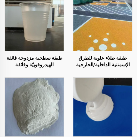
طبقة طلاء علوية للطرق
طبقة سطحية مزدوجة فائقة
الإسمنتية الداخلية/الخارجية
الهيدروفوبيّة وفائقة
(تُستخدم مع مادة التمهيد
الأليوفوبيّة، تُستخدم مع
ST400)، والطرق الأسفلتية،
الطلاءات التبريدية الإشعاعية
والعزل المائي للأسفلت،
أو في سيناريوهات أخرى
وإعادة تجديد البولي يوريثان
تتطلب خصائص مقاومة للماء
السيليكوني، وخلائط PMA،
والزيوت
وحبيبات EPDM، والركائز
الإيبوكسية القابلة للذوبان في
الماء أو الزيت، والرخام،
وبلاط الأرضيات، والخرسانة
المسامية، وتطبيقات