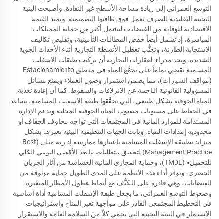
التوسع العمراني إلى زيادة مساحة الأسطح غير النفاذة، وأصبحت البنية
التحتية التقليدية للصرف تعمل فوق طاقتها التصميمية. وتمتد القيمة
الاقتصادية للوقاية من الفيضانات لتشمل أكثر من حماية الممتلكات
المباشرة، إذ تشمل أيضاً خفض المطالبات التأمينية، وتقليص تكاليف
الاستجابة الطارئة، وتجنُّب تعطيل الأنشطة التجارية أثناء الأحداث الجوية
الشديدة. ويجد مدراء العقارات التجارية أن تركيب طبقات الإسفلت
المسامية يقضي تماماً على تجمُّع المياه في مناطق Estacionamiento
(مواقف السيارات)، مما يضمن استمرار وصول العملاء ويمنع مسائل
المسؤولية القانونية الناجمة عن الانزلاقات والسقوط. كما أن إعادة تغذية
المياه الجوفية بشكل طبيعي، التي تحقِّقها طبقة الإسفلت المسامية، تساعد
في الحفاظ على مستويات منسوب المياه الجوفية المحلية وتدعم الإدارة
المستدامة للموارد المائية في المجتمعات التي تواجه مخاوف الجفاف أو
محدودية إمدادات المياه. وباتت الجهات التنظيمية البيئية تعترف بشكل
متزايد بطبيقة الإسفلت المسامية باعتبارها ممارسة إدارية مثلى (Best
Management Practice) لتحقيق متطلبات «الحد الأقصى اليومي الكلي
للتحميل» (TMDL)، وحماية المجاري المائية الحساسة من آثار الجريان
الحضري. وتوفر أداء هذه الأنظمة على المدى الطويل حماية موثوقة من
الفيضانات، وهي قادرة على التكيُّف مع أنماط هطول الأمطار المتغيرة
وضغوط التوسع العمراني، ما يجعل طبقة الإسفلت المسامية أداة أساسية
في التخطيط المجتمعي القادر على مواجهة تغير المناخ واستراتيجيات
الاستثمار في البنية التحتية التي تحمي كلاً من السلامة العامة والاستقرار