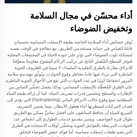
أداء محسّن في مجال السلامة
وتخفيض الضوضاء
تُوفِر خصائص أداء السلامة الخاصة بطبقة الإسفلت المسامية تحسيناتٍ
قابلةً للقياس في حماية مستخدمي الطريق، مع معالجةٍ في الوقت نفسه
لمشكلة تلوث الضوضاء التي تؤثر على جودة الحياة في المجتمعات المحلية.
فتوفر السطح المُنْعَش الناتج عن تركيب الركام المفتوح مقاومةً متفوِّقةً
للانزلاق مقارنةً بالطرق التقليدية الملساء، لا سيما في الظروف الجوية
الماطرة التي تزداد فيها عادةً مخاطر وقوع الحوادث. ويُوثِّق مهندسو سلامة
المرور انخفاضًا كبيرًا في عدد الحوادث التي تقع في الأحوال الجوية الماطرة
على الطرق المُغطَّاة بالإسفلت المسامي، وذلك بفضل تحسُّن التماس بين
الإطارات والسطح وتحسين قدرات تصريف المياه. كما أن إزالة طبقة المياه
السطحية تمنع وقوع حالات الانزلاق المائي (Hydroplaning) التي تؤدي إلى
فقدان المركبات لسيطرتها أثناء هطول الأمطار، بينما يضمن التصريف
السريع للمياه أن يحافظ السائقون على أفضل تماسٍّ ممكن مع الطريق
طوال فترة العواصف. ويشير مقدمو خدمات الطوارئ إلى انخفاض عدد
الحوادث المرتبطة بالعوامل الجوية وتحسُّن أوقات الاستجابة في الطرق
التي تضم طبقات إسفلت مسامية. أما فوائد خفض الضوضاء فتخلق