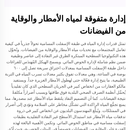
إدارة متفوقة لمياه الأمطار والوقاية
من الفيضانات
تمثل قدرات إدارة المياه في طبقة الإسفلت المسامية تحولاً جذرياً في كيفية
تعامل المجتمعات مع تحديات مياه الأمطار والوقاية من الفيضانات. وتُحوِّل
هذه التكنولوجيا السطحية المبتكرة الطرق غير النفاذة إلى عناصر وظيفية
ضمن نظم شاملة لإدارة الحوض المائي. ويسمح الهيكل المُهندَس للفراغات
داخل طبقة الإسفلت المسامية بمعدلات اختراق سريعة تصل إلى ٦٠٠
بوصة في الساعة، وهي معدلات تفوق بكثير معدلات تسرب المياه في التربة
الطبيعية، ما يتيح إدارة فعّالة حتى لهطول الأمطار الغزيرة جداً. ويستفيد
مالكو العقارات من انخفاض كبير في الجريان السطحي الذي كان تقليدياً
يُحمِّل أنظمة الصرف الصحي البلدية فوق طاقتها ويسبب أضراراً مكلفةً
نتيجة الفيضانات. كما أن التصميم النفاذ يلتقط مياه الأمطار عند مصدرها، مما
يمنع تجمُّع المياه الراكدة التي تشكِّل مخاطر على السلامة وتؤدي إلى أضرار
في الممتلكات. ويُبلِّغ المهندسون البلديون عن انخفاض كبير في ذروة
تدفقات مياه الأمطار عند استبدال الأسطح غير النفاذة التقليدية بطبقات
إسفلت مسامية في مناطق الحوض المائي. وتكمن الأهمية البالغة لهذه
القدرة على الوقاية من الفيضانات خصوصاً في البيئات الحضرية، حيث أدّى