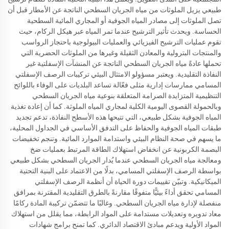
طبيعي يزيل الملوثات من مياه الجريان السطحي الناتجة عن الأمطار قبل أن
تصل الملوثات إلى مصادر المياه الجوفية أو المجاري المائية السطحية
الحساسة. ويحدث تأثير الترشيح عندما تمر المياه عبر هيكل الركام، حيث
تقوم عمليات الترشيح الفيزيائي والعمليات البيولوجية باحتجاز الرواسب
والمنتجات البترولية والمعادن الثقيلة وغيرها من الملوثات الحضرية التي
تحملها عادةً مياه الجريان السطحي الناتجة عن المنشآت الإسفلتية غير
النفاذة التقليدية. ويعتبر مسؤولو الامتثال البيئي تركيبات الرصف الإسفلتي
المسامي ممارسات إدارية مثلى فعّالة تساعد البلديات على الوفاء باللوائح
التنظيمية المتزايدة الصرامة المتعلقة بنوعية مياه الجريان السطحي
وبالحمولة القصوى اليومية الكلية لمجاري المياه الملوثة. كما أن إعادة تغذية
المياه الجوفية بشكل طبيعي، التي تتيحها هذه الأسطح النفاذة، تدعم تجديد
طبقات المياه الجوفية والحفاظ على التدفق الأساسي في الجداول المحلية،
ما يسهم في صحة النظام البيئي واستدامة الموارد المائية. وتنجم تخفيضات
البصمة الكربونية عن انخفاض استهلاك الطاقة المرتبط بعمليات ضخ
ومعالجة مياه الجريان السطحي عندما يُدار الجريان السطحي بشكل طبيعي
بواسطة الرصف الإسفلتي المسامي، بدلًا من الاعتماد على البنية التحتية
الميكانيكية. وتبيّن تقييمات دورة الحياة أن أنظمة الرصف الإسفلتي
المسامي تحقق أداءً بيئيًّا متفوقًا مقارنةً بالطرق التقليدية المقترنة بمرافق
منفصلة لإدارة مياه الجريان السطحي. وغالبًا ما تتضمّن تركيبة المادة ركامًا
معاد تدويره وتعديلات مستدامة على المواد الرابطة، مما يقلل من استهلاك
المواد الأولية ويدعم مبادئ الاقتصاد الدائري. كما تمنح برامج شهادات