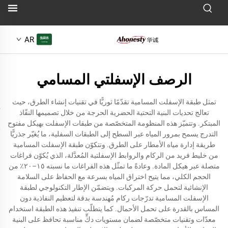
AR
الرصف الإسفلتي المسامي
تمثل طبقة الإسفلت المسامية تقدّمًا ثوريًّا في تقنيات إنشاء الطرق، حيث
تعالج تحديات البنية التحتية الحضرية الحرجة من خلال تصميمها النفّاذ
المبتكر. وتتميّز هذه المنظومة المتخصّصة من طبقات الإسفلت بهيكل مفتوح
التدرج يسمح بمرور المياه عبر السطح إلى الطبقات السفلية، ما يُغيّر جذريًّا
طريقة إدارة مياه الأمطار على الطرق. وتتكوّن طبقة الإسفلت المسامية
من خليط فريد من الركام والروابط الإسفلتية المُعدَّلة، الذي يُكوّن فراغات
متصلة عبر هيكل المادة. وعادةً ما تمثّل هذه الفراغات ما نسبته ١٥–٢٠٪ من
الحجم الكلي، مما يتيح اختراق المياه بسرعة مع الحفاظ على السلامة
الإنشائية لتحمل حركة المركبات. ويتضمّن الإطار التكنولوجي لطبقة
الإسفلت المسامية تدرّجات ركام مُهندسة بدقة لتعظيم النفاذية دون
المساس بالقدرة على تحمل الأحمال. كما يتطلّب تنفيذ هذه الطبقة استخدام
معدّات وتقنيات متخصّصة لضمان مستويات دكٍّ مناسبة تحافظ على البنية