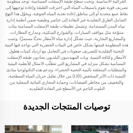
الفراغية الأساسية. وتحت سطح طبقة الإسفلت المسامية، توجد منظومة
تصريف قوية تقوم باستيعاب المياه التي اخترقت الطبقة وإعادة توجيهها إلى
نقاط جمع محددة أو إلى مناطق إعادة تغذية المياه الجوفية. ويحوّل هذا النهج
الشامل الطرق التقليدية غير النفاذة إلى عناصر وظيفية ضمن أنظمة إدارة
مياه المدن المستدامة. وتشمل تطبيقات طبقة الإسفلت المسامية بيئات
متنوّعة مثل مواقف السيارات، والشوارع السكنية، ومدارج المطارات،
والمشاريع التجارية، حيث تشكّل إدارة مياه الأمطار تحديًّا مستمرًّا. وتثبت
هذه المنظومة قيمتها بشكل خاص في البيئات الحضرية التي تواجه فيها البنية
التحتية التقليدية للتصريف صعوبات في التعامل مع ازدياد كميات هطول
الأمطار وكثافة التنمية. وبات المهندسون البلديون يحدّدون طبقة الإسفلت
المسامية بشكل متزايد في المشاريع التي تتطلّب الامتثال للأنظمة البيئية
والمتطلبات المتعلقة بالبنية التحتية الخضراء. وتدعم هذه التكنولوجيا مبادئ
التنمية ذات الأثر المنخفض (LID) من خلال تقليل جريان المياه السطحية،
والتخفيف من مخاطر الفيضانات، وحماية المجاري المائية السفلية من
التلوث الناجم عن الأسطح غير النفاذة التقليدية.
توصيات المنتجات الجديدة