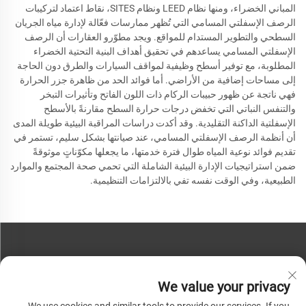
المباني الخضراء، ومنها نظام LEED ونظام SITES، نقاط اعتماد لتركيبات
الرصف الإسفلتي المسامي التي تُظهر ممارسات فعّالة لإدارة مياه الجريان
السطحي والتطوير المستدام للمواقع. ويجد مطوّرو العقارات أن الرصف
الإسفلتي المسامي يساعدهم في تحقيق أهداف البنية التحتية الخضراء
المطلوبة، مع توفير أسطح وظيفية لمواقف السيارات والطرق دون الحاجة
إلى مساحات إضافية من الأراضي. أما فوائد الحد من ظاهرة جزر الحرارة
فهي ناتجة عن ظهور حبيبات الركام ذات اللون الفاتح وتأثيرات التبخر
والتنفس النباتي التي تخفض درجات حرارة السطح مقارنةً بالأسطح
الإسفلتية الداكنة التقليدية. وقد أكدت دراسات المراقبة البيئية طويلة المدى
أن أنظمة الرصف الإسفلتي المسامي، عند صيانتها بشكل سليم، تستمر في
تقديم فوائد نوعية المياه طوال فترة خدمتها، ما يجعلها مكوّناتٍ موثوقةً
ضمن استراتيجيات الإدارة البيئية الشاملة التي تحمي صحة المجتمع والموارد
الطبيعية، وفي الوقت نفسه تفي بالالتزامات التنظيمية.
اتصل بنا
We value your privacy
هاتف:
+86-13793890209