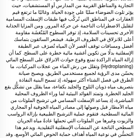
التجارية والمناطق القريبة من المدارس أو المستشفيات، حيث
يؤثر تلوث الضوضاء سلبًا على جودة الحياة. وغالبًا ما ترتفع قيم
العقارات في المناطق التي تُركَّب فيها طبقات الإسفلت المسامية
لتقليل الاضطرابات الناجمة عن حركة المرور. ومن المزايا الجذابة
الأخرى تحسينات السلامة، إذ توفر السطوح المُنْعَشَة مقاومة
أعلى للانزلاق في الظروف الرطبة. فيشعر السائقون بتماسك
أفضل ومسافات توقف أقصر لأن المياه تُصرَف عبر الطبقة
الإسفلتية بدلًا من تكوين أغشية مائية خطرة على السطح. كما أن
إزالة المياه الراكدة تمنع وقوع حوادث الانزلاق على السطح المائي
(Hydroplaning) وتقلل من رش الماء من عجلات المركبات، ما
يحسّن مدى الرؤية لجميع مستخدمي الطريق. ويصبح صيانة
الطرق في فصل الشتاء أكثر سهولة، إذ تسمح البنية النفاذة
بتصريف مياه ذوبان الثلوج والجليد بكفاءة، مما يقلل من تشكُّل بقع
الجليد الخطرة. وتمتد الفوائد البيئية لما وراء الظروف المحلية
المباشرة، إذ يساعد الإسفلت المسامي في ترشيح الملوثات من
مياه الأمطار قبل وصولها إلى مصادر المياه الجوفية أو المجاري
المائية السطحية. فتقوم عملية الترشيح الطبيعية بإزالة الرواسب
والزيوت وغيرها من الملوثات التي تحملها عادةً مياه الجريان
السطحي الناتجة عن المنشآت الإسفلتية التقليدية. ويدعم هذا
التحسُّن في نوعية المياه أهداف حماية الحوض المائي الأوسع، وقد