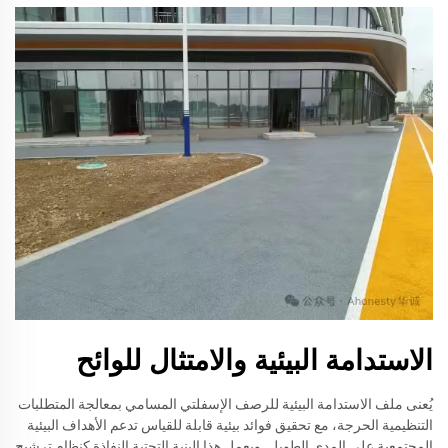
الاستدامة البيئية والامتثال للوائح
يُعنى ملف الاستدامة البيئية للرصف الإسفلتي المسامي بمعالجة المتطلبات
التنظيمية الحرجة، مع تحقيق فوائد بيئية قابلة للقياس تدعم الأهداف البيئية
المجتمعية على المدى الطويل. ويعمل هذا البنية التحتية النفاذة كنظام ترشيح