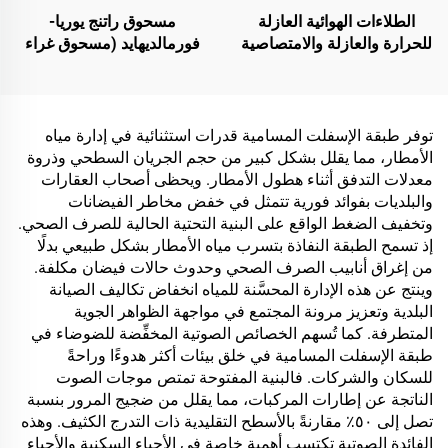
المركبات وغيرها
الطلاءات الهوائية العازلة
مسحوق راتنج يوريا-
للحرارة والعازلة والامتصاصية
فورمالديهايد (مسحوق غراء
للصوت، ومقاومة للرطوبة
الخشب‏/الغراء البودرية)
والعفن، تُستخدم على
المستخدم في إنتاج الألواح
الأسطح، والغرف الزجاجية
الاصطناعية، بما في ذلك
المشمسة، والجدران
الخشب الرقائقي متعدد
توفر طبقة الإسفلت المسامية قدرات استثنائية في إدارة مياه
الخارجية، والجدران الداخلية،
الطبقات، والألواح الخشبية
الأمطار، مما يقلل بشكل كبير من حجم الجريان السطحي وذروة
والجدران الفاصلة، وغرف
الدقيقة، والألواح الصديقة
معدلات التدفق أثناء هطول الأمطار. ويحظى أصحاب العقارات
النوم، وقاعات الاجتماعات،
للبيئة، وألواح الحبيبات
والبلديات بفوائد فورية تتمثل في خفض مخاطر الفيضانات
والفصل الدراسية، وقاعات
المغشاة بطبقة خشبية،
وتخفيف الضغط الواقع على البنية التحتية الحالية للصرف الصحي.
الكاريوكي (KTV)، والمرائب
وغيرها.
إذ تسمح الطبقة النفاذة بتسرب مياه الأمطار بشكل طبيعي بدلًا
تحت الأرض، وقاعات السينما
من إغراق أنابيب الصرف الصحي وحدوث حالات فيضان مكلفة.
المنزلية تحت الأرض، والأنفاق
وينتج عن هذه الإدارة المحسَّنة للمياه انخفاض تكاليف الصيانة
البلدية وتعزيز مرونة المجتمع في مواجهة الظواهر الجوية
المتطرفة. كما تُسهم الخصائص الصوتية المخفِّضة للضوضاء في
طبقة الإسفلت المسامية في خلق بيئات أكثر هدوءًا وراحةً
للسكان والشركات. فالبنية المفتوحة تمتص موجات الصوت
الناتجة عن إطارات المركبات، مما يقلل من ضجيج المرور بنسبة
تصل إلى ٥٠٪ مقارنةً بالأسطح التقليدية ذات التدرج الكثيف. وهذه
الفائدة الصوتية تكتسب أهمية خاصة في الأحياء السكنية والأحياء