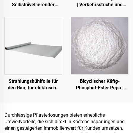
Selbstnivellierender
| Verkehrsstriche und
Farbsandboden | Für
Schildmarkierungen für
gewerbliche, industrielle
Asphalt- und
und hochwertige
Betonfahrbahnen
Wohnprojekte
Strahlungskühlfolie für
Bicyclischer Käfig-
den Bau, für elektrische
Phosphat-Ester Pepa |
Geräte, für industrielle und
Karbonisierungsmittel für
spezielle Lagerhallen,
Epoxidharz, PP-, EVA-
Öltanks, Getreidelager,
Materialien
Verkehrseinrichtungen
Durchlässige Pflasterlösungen bieten erhebliche
und Außenanlagen sowie
Umweltvorteile, die sich direkt in Kosteneinsparungen und
für neu entstehende
einen gesteigerten Immobilienwert für Kunden umsetzen.