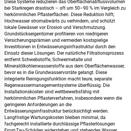
Lebensstil-Anwendungen
Diese Systeme reduzieren das Oberflächenabflussvolumen
bei Starkregen drastisch – oft um 50–90 % im Vergleich zu
herkömmlichen Pflasterflächen. Diese Reduktion hilft,
Hochwasser stromabwärts zu verhindern, und schützt
lokale Gewässer vor Erosion und Verschmutzung.
Grundstückseigentümer profitieren von niedrigeren
Versicherungsprämien und vermeiden kostspielige
Investitionen in Entwässerungsinfrastruktur durch den
Einsatz dieser Lösungen. Der natürliche Filtrationsprozess
entfernt Schwebstoffe, Schwermetalle und
Mineralölkohlenwasserstoffe aus dem Oberflächenwasser,
bevor es in die Grundwasservorräte gelangt. Diese
integrierte Reinigungsfunktion macht teure, separate
Regenwassermanagementsysteme überflüssig. Die
Installationskosten sind wettbewerbsfähig mit
herkömmlichen Pflasterverfahren, insbesondere wenn die
geringeren Anforderungen an die
Entwässerungsinfrastruktur berücksichtigt werden.
Langfristige Wartungskosten bleiben minimal, da
fachgerecht installierte durchlässige Pflasterlösungen
Frost-Tau-Schäden widerstehen und stehendes Wasser