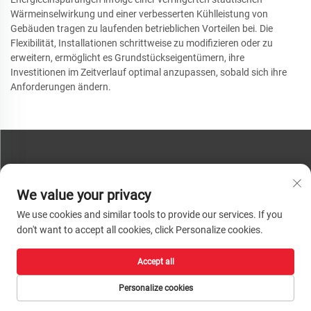
Wärmeinselwirkung und einer verbesserten Kühlleistung von
Gebäuden tragen zu laufenden betrieblichen Vorteilen bei. Die
Flexibilität, Installationen schrittweise zu modifizieren oder zu
erweitern, ermöglicht es Grundstückseigentümern, ihre
Investitionen im Zeitverlauf optimal anzupassen, sobald sich ihre
Anforderungen ändern.
KONTAKTIEREN SIE UNS
We value your privacy
Telefon:
+86-13793890209
We use cookies and similar tools to provide our services. If you
Tel.:
+86-13793890209
don't want to accept all cookies, click Personalize cookies.
E-Mail:
[email protected]
Accept all
Urheberrecht © 2026 Shandong Huacheng High-Tech Material Technology Co.,
Ltd. Alle Rechte vorbehalten. |
Datenschutzrichtlinie
Personalize cookies