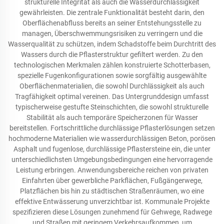
strukturelle Integrität als auch die Wasserdurchlässigkeit
gewährleisten. Die zentrale Funktionalität besteht darin, den
Oberflächenabfluss bereits an seiner Entstehungsstelle zu
managen, Überschwemmungsrisiken zu verringern und die
Wasserqualität zu schützen, indem Schadstoffe beim Durchtritt des
Wassers durch die Pflasterstruktur gefiltert werden. Zu den
technologischen Merkmalen zählen konstruierte Schotterbasen,
spezielle Fugenkonfigurationen sowie sorgfältig ausgewählte
Oberflächenmaterialien, die sowohl Durchlässigkeit als auch
Tragfähigkeit optimal vereinen. Das Untergrunddesign umfasst
typischerweise gestufte Steinschichten, die sowohl strukturelle
Stabilität als auch temporäre Speicherzonen für Wasser
bereitstellen. Fortschrittliche durchlässige Pflasterlösungen setzen
hochmoderne Materialien wie wasserdurchlässigen Beton, porösen
Asphalt und fugenlose, durchlässige Pflastersteine ein, die unter
unterschiedlichsten Umgebungsbedingungen eine hervorragende
Leistung erbringen. Anwendungsbereiche reichen von privaten
Einfahrten über gewerbliche Parkflächen, Fußgängerwege,
Platzflächen bis hin zu städtischen Straßenräumen, wo eine
effektive Entwässerung unverzichtbar ist. Kommunale Projekte
spezifizieren diese Lösungen zunehmend für Gehwege, Radwege
und Straßen mit geringem Verkehrsaufkommen, um