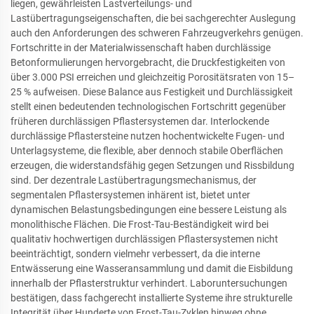
liegen, gewährleisten Lastverteilungs- und
Lastübertragungseigenschaften, die bei sachgerechter Auslegung
auch den Anforderungen des schweren Fahrzeugverkehrs genügen.
Fortschritte in der Materialwissenschaft haben durchlässige
Betonformulierungen hervorgebracht, die Druckfestigkeiten von
über 3.000 PSI erreichen und gleichzeitig Porositätsraten von 15–
25 % aufweisen. Diese Balance aus Festigkeit und Durchlässigkeit
stellt einen bedeutenden technologischen Fortschritt gegenüber
früheren durchlässigen Pflastersystemen dar. Interlockende
durchlässige Pflastersteine nutzen hochentwickelte Fugen- und
Unterlagsysteme, die flexible, aber dennoch stabile Oberflächen
erzeugen, die widerstandsfähig gegen Setzungen und Rissbildung
sind. Der dezentrale Lastübertragungsmechanismus, der
segmentalen Pflastersystemen inhärent ist, bietet unter
dynamischen Belastungsbedingungen eine bessere Leistung als
monolithische Flächen. Die Frost-Tau-Beständigkeit wird bei
qualitativ hochwertigen durchlässigen Pflastersystemen nicht
beeinträchtigt, sondern vielmehr verbessert, da die interne
Entwässerung eine Wasseransammlung und damit die Eisbildung
innerhalb der Pflasterstruktur verhindert. Laboruntersuchungen
bestätigen, dass fachgerecht installierte Systeme ihre strukturelle
Integrität über Hunderte von Frost-Tau-Zyklen hinweg ohne