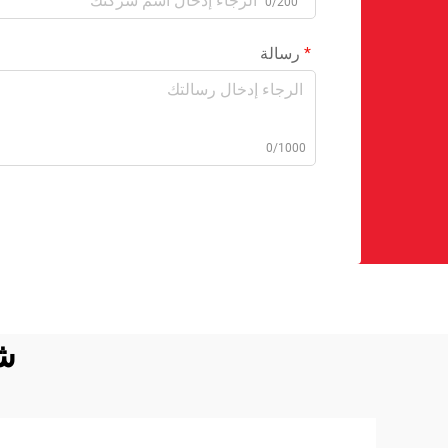
0/200
رسالة
0/1000
شر