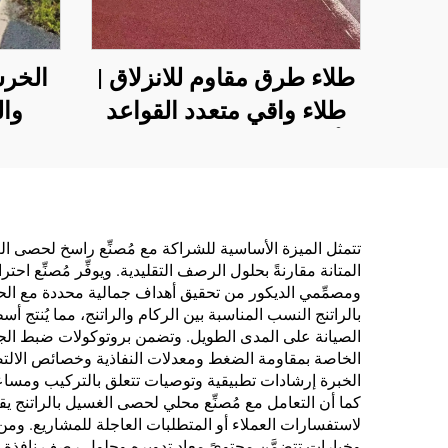
طلاء طرق مقاوم للانزلاق |
الخرس
طلاء واقي متعدد القواعد
وال
للأسطح الداخلية والخارجية
ومواق
من ا
أس
تتمثل الميزة الأساسية للشراكة مع مُصنِّع راسخ لحصى الغ
المتانة مقارنةً بحلول الرصف التقليدية. ويوفِّر مُصنِّع ا
ومصمِّمي الديكور من تحقيق أهداف جمالية محددة مع الحف
بالراتنج النسب المناسبة بين الركام والراتنج، مما يُنتج
الصيانة على المدى الطويل. وتضمن بروتوكولات ضبط الجودة
الخاصة بمقاومة الضغط ومعدلات النفاذية وخصائص الالتصاق،
الخبرة إرشادات تطبيقية وتوصيات تتعلق بالتركيب ومساعدة
كما أن التعامل مع مُصنِّع محلي لحصى الغسيل بالراتنج يقل
لاستفسارات العملاء أو المتطلبات العاجلة للمشاريع. ومن 
وخيارات تتضمَّن محتوىً معاد تدويره وحلول رصف نافذة ت