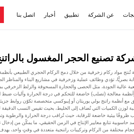
تجات
عن الشركة
تطبيق
أخبار
اتصل بنا
كة تصنيع الحجر المغسول بالراتن
ُنتج مواد ركام زخرفية من خلال دمج الركام الحجري الطبيعي بأنظمة 
ابة بصريًّا، تؤدي وظائف عملية وزخرفية في مشاريع البناء والمناظر ال
بيعية عالية الجودة، مثل الحصى والحجارة المسحوقة والزلط الزخرفي بمخ
مة معالجة (تصلب) خاضعة للتحكم في درجة الحرارة وآليات ضبط الجودة
دقيق مع أنظمة راتنج بولي يوريثان أو إيبوكسي متخصصة تكوّن روابط جزي
آلية لوزن الكميات التي تُضاف إلى الخليط، بحيث تقيس النسب الدقيقة 
لب ظروفًا بيئية خاضعة للرقابة، حيث تُراقب درجة الحرارة والرطوبة وتد
حاسوبية تتابع معايير الإنتاج في الزمن الحقيقي، ما يمكّن من إدخال تعد
حجام مختلفة من الركام وتركيبات راتنجية متعددة في وقتٍ واحد، به