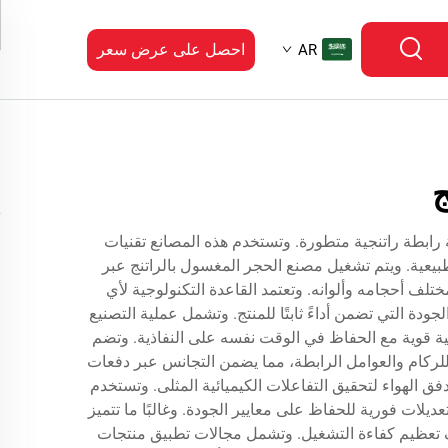
احصل على عرض سعر
AR
ج
رابطة راتنجية متطورة. وتستخدم هذه المصانع تقنيات
طبيعية. ويتم تشغيل مصنع الحجر المغسول بالراتنج عبر
تلف أحجامه وألوانه. وتعتمد القاعدة التكنولوجية لأي
 التي تضمن أداءً ثابتًا للمنتج. وتشمل عملية التصنيع
ئية قوية مع الحفاظ في الوقت نفسه على النفاذية. وتضم
للركام والعوامل الرابطة، مما يضمن التجانس عبر دفعات
فق الهواء لتحقيق التفاعلات الكيميائية المثلى. وتستخدم
يلات فورية للحفاظ على معايير الجودة. وغالبًا ما تتميز
دف تعظيم كفاءة التشغيل. وتشمل مجالات تطبيق منتجات