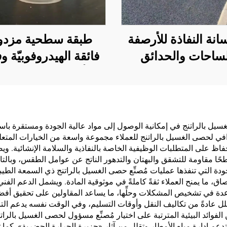
انة النفاذة للأرصفة
طبقة سطحية مزدو
ساحات والحدائق
فائقة الهيدروفوبيّة و
ف السيارات وغيرها
الأليوفوبيّة، تُستخد
لمناطق، وهي منتج
الطلاءات التبريدي
اسي لبناء المدن
الإشعاعية أو في
الإسفنجية
سيناريوهات أخرى ت
سيل بالراتنج في إمكانية الوصول إلى مواد عالية الجودة ومستقرة باستم
حترافي لحصى الغسيل بالراتنج للعملاء مجموعة واسعة من الخيارات المتعلق
خصائص مقاومة للم
اظ على المتطلبات الوظيفية الخاصة بالنفاذية والسلامة الإنشائية. وي
والزيوت
 أسطحًا مقاومة للتشقق والبهتان والتدهور الناتج عن عوامل الطقس، وبا
 التي تنفذها عمليات مُصنِّع حصى الغسيل بالراتنج ذي السمعة الطيبة 
 ما يمنح العملاء ثقةً كاملةً في موثوقية المادة. ويشمل الدعم الفني
 في تشخيص المشكلات وحلِّها، ما يساعد المقاولين على تحقيق أفضل الن
ل عادةً من تكاليف النقل وأوقات التسليم، وفي الوقت نفسه يدعم التنمية
الفوائد البيئية المترتبة على اختيار مُصنِّع مسؤول لحصى الغسيل بالر
دعم إدارة مياه الأمطار وتقلل من آثار «جزيرة الحرارة الحضرية». كما