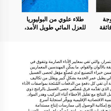
جة
طلاء علوي من البوليوريا
فائقة
للعزل المائي طويل الأمد،
م مع
مثل حمامات السباحة
ة
والأسطح والحمامات
تطلب
رار، والتي تفي بمعايير الأداء الصارمة وتتفوق في
ة بالألوان والقوام، ما يمكِّن المهندسين المعماريين
اء
ضمن خبراء التصنيع لدى مُصنِّعٍ مؤهل لحصى الغسيل
لتالي يطيل عمر الخدمة بشكلٍ كبير ويقلل من تكاليف
أن تفي كل دفعةٍ من الدفعات المُنتَجة بمواصفات الأداء
 الذي تقدِّمه فرق مُصنِّعي حصى الغسيل بالراتنج ذوي
تائج مع تقليل الأخطاء أثناء التركيب وهدر المواد.
 الاقتصادية الإقليمية ويوفِّر استجابةً أسرع
اتنج إمكانية الوصول إلى ممارسات إنتاج مستدامة
 تتيح قدرات التخصيص لدى مُصنِّع ماهر لحصى الغسيل