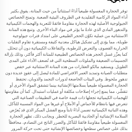
توفر الحجارة المغسولة طبيعياً أداءً استثنائياً من حيث المتانة، يفوق بكثير
أداء المواد الركامية التقليدية في الظروف البيئية الصعبة. وتمنح الخصائص
الجيولوجية الأصلية لهذه الحجارة مقاومةً فائقةً للتعرية والهجمات الكيميائية
والتدهور المادي الذي عادةً ما يؤثر في مواد البناء الأخرى. وتنبع هذه المتانة
الاستثنائية من عملية تكوّن الحجر الطبيعي على امتداد فترات جيولوجية
طويلة، مما يؤدي إلى تشكيل هياكل معدنية كثيفة ومستقرة تقاوم التقلبات
الحرارية القصوى، والتعرض للرطوبة، والتفاعلات الكيميائية دون أن تتحلل.
كما يعزِّز غسل الحجر هذه الخصائص الطبيعية للمتانة أكثر فأكثر، وذلك بإزالة
الجسيمات الضعيفة والملوثات السطحية التي قد تُضعف الأداء على المدى
الطويل. ويستفيد مالكو العقارات من هذه المتانة الاستثنائية عبر خفض
متطلبات الصيانة وتمديد العمر الافتراضي للمادة ليصل إلى عقودٍ عديدة دون
تدهورٍ ملحوظ. وفي البيئات الخاضعة لدورات التجمد والذوبان، تحتفظ
الحجارة المغسولة طبيعياً بسلامتها الإنشائية بينما تتشقق المواد الأخرى أو
تتقشَّر، مما يمنع إجراء إصلاحات مكلفة أو عمليات استبدال. كما أن مقاومتها
للهجمات الكيميائية تجعلها ذات قيمة خاصة في التطبيقات الصناعية التي
تتعرض فيها بانتظام للأحماض أو الأملاح أو غيرها من المواد المسببة للتآكل.
وهذه الثباتية الكيميائية تضمن أداءً ثابتاً ومنع الفشل المبكر الذي قد يُعرّض
السلامة الإنشائية أو الجاذبية البصرية للخطر. وبجانب ذلك، تظهر الحجارة
المغسولة طبيعياً مقاومةً فائقةً للتآكل والضرر الناتج عن التصادم، محافظاً
بذلك على خصائص سطحها وخصائصها الإنشائية حتى تحت حركة المرور