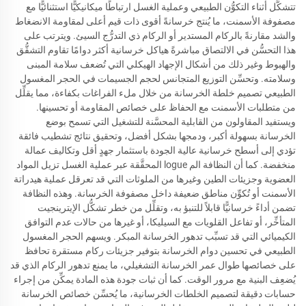
تتشكَّل أثناء التكوُّن الطبيعي وعملية الغسل ارتباطًا ميكانيكيًّا استثنائيًّا مع
مصفوفة الأسمنت، ما يُنتج خرسانةً أقوى ذات قيم أعلى لمقاومة الانضغاط
والشد مقارنةً بالركام المستدير أو الركام ذي التدرُّج السيئ. ويترتب على
هذا التحسُّن في الالتصاق مباشرةً هياكل خرسانية أكثر دوامًا تقاوم التشقُّق
والهبوط وغير ذلك من أشكال الإجهاد الهيكلي التي تُضعف سلامة المبنى
وسلامته. وتحسِّن التوزيع المتجانس لحجم الجسيمات في الحجر المغسول
الطبيعي تصميم خلطة الخرسانة من خلال ملء الفراغات بكفاءة، مما يقلِّل
من متطلبات الأسمنت مع الحفاظ على خصائص المقاومة أو تحسينها.
ويستفيد المقاولون من القابلية المحسَّنة للتشغيل التي تسمح بوضع
الخرسانة بسهولة أكبر، ودمجها بشكل أفضل، وتحقيق نتائج تشطيب فائقة
تؤدي إلى أسطح خرسانية عالية الجودة باستثمار جهدٍ أقل وتكاليف عمالة
منخفضة. كما أن النظافة الم logue المحقَّقة عبر عملية الغسل تزيل المواد
العضوية وجزيئات الطين وغيرها من الملوثات التي قد تعرقل عملية هيدراتة
الأسمنت أو تُكوِّن مناطق ضعيفة داخل مصفوفة الخرسانة. وهذه النظافة
تضمن أداءً خرسانيًّا قابلاً للتنبؤ به، وتقلِّل من خطر تشكُّل الإيترينجيت
المتأخِّر، أو تفاعل القلويات مع السيليكا، أو غيرها من حالات عدم التوافق
الكيميائي التي قد تسبِّب تدهور الخرسانة المبكر. ويسهم الحجر المغسول
الطبيعي في تحسين دوام الخرسانة بتوفير جزيئات ركام مستقرة تحافظ
على خصائصها طوال عمر الخرسانة التشغيلي، ما يمنع تدهور الركام الذي قد
يُضعِف البنية مع مرور الوقت. كما أن ثبات جودة هذه المادة يمكِّن من إجراء
حسابات دقيقة لتصميم الخلطات الخرسانية، ما يُحسِّن خصائص الخرسانة