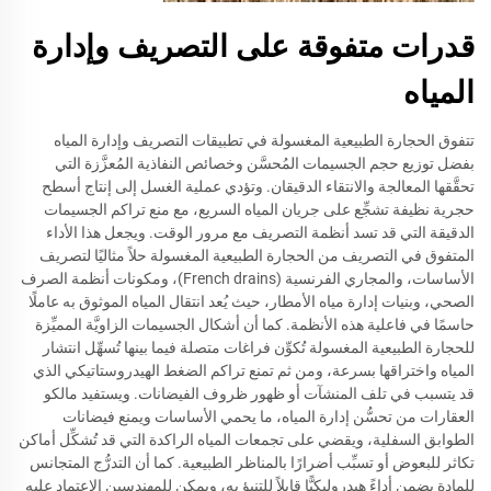
قدرات متفوقة على التصريف وإدارة
المياه
تتفوق الحجارة الطبيعية المغسولة في تطبيقات التصريف وإدارة المياه
بفضل توزيع حجم الجسيمات المُحسَّن وخصائص النفاذية المُعزَّزة التي
تحقَّقها المعالجة والانتقاء الدقيقان. وتؤدي عملية الغسل إلى إنتاج أسطح
حجرية نظيفة تشجِّع على جريان المياه السريع، مع منع تراكم الجسيمات
الدقيقة التي قد تسد أنظمة التصريف مع مرور الوقت. ويجعل هذا الأداء
المتفوق في التصريف من الحجارة الطبيعية المغسولة حلاً مثاليًا لتصريف
الأساسات، والمجاري الفرنسية (French drains)، ومكونات أنظمة الصرف
الصحي، وبنيات إدارة مياه الأمطار، حيث يُعد انتقال المياه الموثوق به عاملًا
حاسمًا في فاعلية هذه الأنظمة. كما أن أشكال الجسيمات الزاويَّة المميِّزة
للحجارة الطبيعية المغسولة تُكوِّن فراغات متصلة فيما بينها تُسهِّل انتشار
المياه واختراقها بسرعة، ومن ثم تمنع تراكم الضغط الهيدروستاتيكي الذي
قد يتسبب في تلف المنشآت أو ظهور ظروف الفيضانات. ويستفيد مالكو
العقارات من تحسُّن إدارة المياه، ما يحمي الأساسات ويمنع فيضانات
الطوابق السفلية، ويقضي على تجمعات المياه الراكدة التي قد تُشكِّل أماكن
تكاثر للبعوض أو تسبِّب أضرارًا بالمناظر الطبيعية. كما أن التدرُّج المتجانس
للمادة يضمن أداءً هيدروليكيًّا قابلاً للتنبؤ به، ويمكن للمهندسين الاعتماد عليه