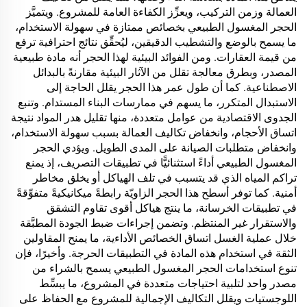
العمالة وزمن التركيب، ويعزِّز الكفاءة العامة للمشروع. ويتميَّز
الحجر المغسول الطبيعي بخصائص ممتازة في سهولة الاستخدام،
ما يسمح بالوضع والتشطيب الدقيقين، ليُحقِّق نتائج احترافية ترفع
من قيمة العقارات. ومن الفوائد البيئية لهذا الحجر أنه مادة طبيعية
المصدر، وبطرق معالجة تقلل من الآثار البيئية مقارنةً بالبدائل
الاصطناعية. كما أن طول عمر هذا الحجر يقلل الحاجة إلى
الاستبدال المتكرر، ما يسهم في ممارسات البناء المستدام. وتنبع
الجدوى الاقتصادية من عوامل متعددة، منها تقليل هدر المواد نتيجة
اتساق الأحجام، وانخفاض تكاليف العمالة بسبب سهولة الاستخدام،
وانخفاض متطلبات الصيانة على المدى الطويل. ويؤدي الحجر
المغسول الطبيعي أداءً استثنائيًّا في تطبيقات التصريف، إذ يمنع
تراكم المياه الذي قد يتسبب في تلف الهياكل أو يخلق مخاطر
أمنية. كما توفر أسطح هذا الحجر الزاويّة رابطةً ميكانيكيةً متفوِّقةً
في تطبيقات الخرسانة، ما ينتج هياكل أقوى تقاوم التشقق
والاستقرار غير المنتظم. وتضمن إجراءات ضبط الجودة المطبَّقة
خلال عملية الغسل اتساق الخصائص الأداءية، ما يمنح المقاولين
الثقة في استخدام هذه المادة في التطبيقات الحرجة. وأخيرًا، فإن
تنوع استخدامات الحجر المغسول الطبيعي يسمح بالشراء من
مصدر واحد لتلبية احتياجات متعددة في المشروع، ما يبسِّط
اللوجستيات ويقلل التكاليف الإجمالية للمشروع مع الحفاظ على