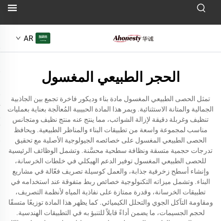
AR
الحجر الطبيعي المغسول
تمثل الحصى الطبيعي المغسول مادة بناء وديكور فاخرة تجمع بين الجاذبية
الجمالية والمتانة الاستثنائية. ويمر هذا المادة الحبيبية المُعالَجة بعناية بعمليات
تنظيف وغربلة دقيقة لإزالة الشوائب، مما ينتج عنه منتج نظيف ومتجانس
مناسب لمجموعة واسعة من تطبيقات البناء والمناظر الطبيعية. ويحافظ
الحصى الطبيعي المغسول على خصائصه الجيولوجية الأصلية مع تحقيق
تدرجات حجمية متسقة ونظافة سطحية محسَّنة. وتشمل الوظائف الرئيسية
للحصى الطبيعي المغسول توفير الدعم الهيكلي في خلطات الخرسانة،
وإنشاء أسطح زخرفية جذابة، والعمل كوسيلة تصريف فعّالة في مشاريع
البناء. وتشمل ميزاته التكنولوجية خصائص ربط متفوقة عند استخدامه في
تطبيقات الخرسانة، وقدرة ممتازة على نفاذية المياه لأنظمة التصريف،
ومقاومة التآكل الجوي والتحلل الكيميائي. كما يظهر هذا المادة توزيعًا متسقًا
لحجم الجسيمات، ما يضمن أداءً قابلاً للتنبؤ به في التطبيقات الهندسية.