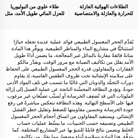
الطلاءات الهوائية العازلة
طلاء علوي من البوليوريا
للحرارة والعازلة والامتصاصية
للعزل المائي طويل الأمد، مثل
للصوت، ومقاومة للرطوبة
حمامات السباحة والأسطح
والعفن، تُستخدم على
والحمامات
الأسطح، والغرف الزجاجية
المشمسة، والجدران
يُقدِّم الحجر المغسول الطبيعي فوائد عملية عديدة تجعله خيارًا
الخارجية، والجدران الداخلية،
استثنائيًّا في مشاريع البناء والمناظر الطبيعية. ويوفِّر هذا المادة
والجدران الفاصلة، وغرف
متانةً فائقةً مقارنةً بالبدائل غير المعالَجة، ما يضمن أداءً طويل
النوم، وقاعات الاجتماعات،
الأمد يقلل من تكاليف الصيانة مع مرور الوقت. ويقدِّر مالكو
والفصل الدراسية، وقاعات
العقارات والمقاولون قدرة الحجر المغسول الطبيعي على الحفاظ
الكاريوكي (KTV)، والمرائب
على سلامته الإنشائية تحت ظروف الطقس القاسية، إذ يقاوم
تحت الأرض، وقاعات السينما
دورات التجمُّد والذوبان التي غالبًا ما تتسبب في تلف المواد الأدنى
المنزلية تحت الأرض، والأنفاق
جودةً. وتؤدي النظافة المحسَّنة الناتجة عن عملية الغسل إلى إزالة
الملوثات التي قد تُضعِف الخرسانة أو تُسبِّب تصبُّغاتٍ غير مرغوب
فيها على الأسطح النهائية. وهذه النظافة تنعكس مباشرةً في رفع
جودة الخرسانة وتحسين مقاومتها للضغط وتقليل خطر الفشل
الإنشائي. ويستفيد المقاولون من اتساق أحجام الحجر المغسول
الطبيعي وتصنيفه حسب الحبيبات، ما يبسِّط عمليات حساب
الخلط ويضمن نتائجَ قابلةً للتنبؤ بها عبر المشاريع المختلفة. كما
يتدفَّق هذا المادة بسلاسة أثناء وضعها، مما يقلل من تكاليف