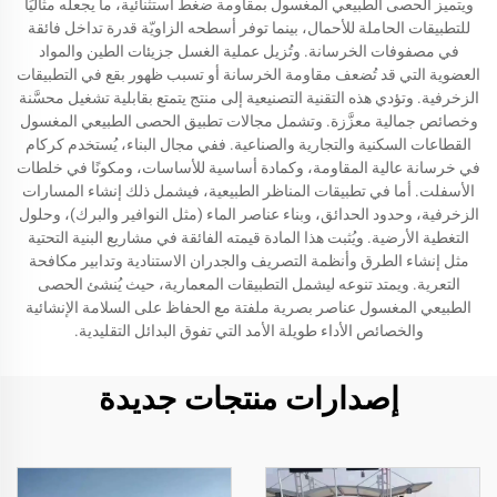
ويتميز الحصى الطبيعي المغسول بمقاومة ضغط استثنائية، ما يجعله مثاليًا
للتطبيقات الحاملة للأحمال، بينما توفر أسطحه الزاويّة قدرة تداخل فائقة
في مصفوفات الخرسانة. وتُزيل عملية الغسل جزيئات الطين والمواد
العضوية التي قد تُضعف مقاومة الخرسانة أو تسبب ظهور بقع في التطبيقات
الزخرفية. وتؤدي هذه التقنية التصنيعية إلى منتج يتمتع بقابلية تشغيل محسَّنة
وخصائص جمالية معزَّزة. وتشمل مجالات تطبيق الحصى الطبيعي المغسول
القطاعات السكنية والتجارية والصناعية. ففي مجال البناء، يُستخدم كركام
في خرسانة عالية المقاومة، وكمادة أساسية للأساسات، ومكونًا في خلطات
الأسفلت. أما في تطبيقات المناظر الطبيعية، فيشمل ذلك إنشاء المسارات
الزخرفية، وحدود الحدائق، وبناء عناصر الماء (مثل النوافير والبرك)، وحلول
التغطية الأرضية. ويُثبت هذا المادة قيمته الفائقة في مشاريع البنية التحتية
مثل إنشاء الطرق وأنظمة التصريف والجدران الاستنادية وتدابير مكافحة
التعرية. ويمتد تنوعه ليشمل التطبيقات المعمارية، حيث يُنشئ الحصى
الطبيعي المغسول عناصر بصرية ملفتة مع الحفاظ على السلامة الإنشائية
والخصائص الأداء طويلة الأمد التي تفوق البدائل التقليدية.
إصدارات منتجات جديدة