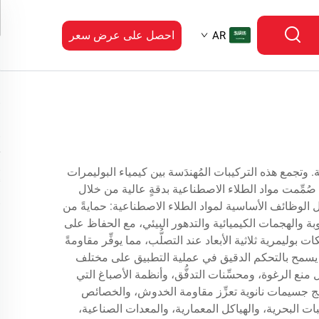
احصل على عرض سعر
AR
ية. وتجمع هذه التركيبات المُهندَسة بين كيمياء البوليمرات
 صُمِّمت مواد الطلاء الاصطناعية بدقةٍ عالية من خلال
شمل الوظائف الأساسية لمواد الطلاء الاصطناعية: حمايةً من
طوبة والهجمات الكيميائية والتدهور البيئي، مع الحفاظ على
بوليمرية ثلاثية الأبعاد عند التصلُّب، مما يوفِّر مقاومةً
، ما يسمح بالتحكم الدقيق في عملية التطبيق على مختلف
ع الرغوة، ومحسِّنات التدفُّق، وأنظمة الأصباغ التي
ُدمج جسيمات نانوية تعزِّز مقاومة الخدوش، والخصائص
لاستخدام: التصنيع automotive، ومكونات الطائرات، والمركبات البحرية، والهياكل المعمارية، والمعدات الصناعية،