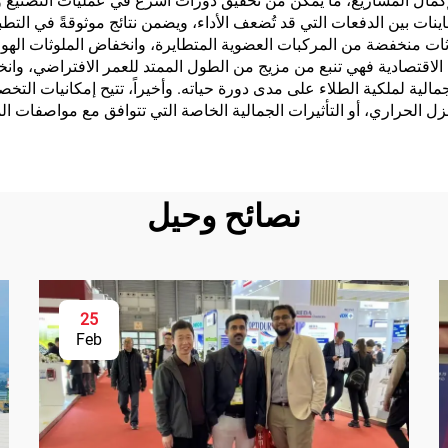
لإكمال المشاريع، ما يمكِّن من تحقيق دورات أسرع في عمليات التصنيع 
تباينات بين الدفعات التي قد تُضعف الأداء، ويضمن نتائج موثوقةً في ا
بعاثات منخفضة من المركبات العضوية المتطايرة، وانخفاض الملوثات اله
وى الاقتصادية فهي تنبع من مزيج من الطول الممتد للعمر الافتراضي، وا
مالية لملكية الطلاء على مدى دورة حياته. وأخيراً، تتيح إمكانيات التخ
زل الحراري، أو التأثيرات الجمالية الخاصة التي تتوافق مع مواصفات ا
نصائح وحيل
25
Feb