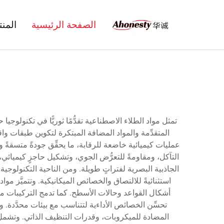
الصفحة الرئيسية
المن
تمثل مواد الطلاء الاصطناعية تقدُّمًا ثوريًّا في تكنولوجيا
المتقدِّمة والمواد المضافة المبتكرة لتكوين طبقات واق
عمليات كيميائية خاضعة للرقابة، ما يحقِّق جودةً متسقةً وخ
التآكل، ومقاومةً للتعرُّض الجوي، وتشكيل حاجزٍ كيميائي، و
الجاذبية البصرية لفتراتٍ طويلة. ومن الناحية التكنولوجية، 
استثنائيةً للالتصاق والخصائص الميكانيكية. وتتميَّز م
أشكال القواعد وحالات الأسطح. كما تدمج التركيبات مو
تحسِّن الخصائص الأداءية لتتناسب مع بيئات محدَّدة. 