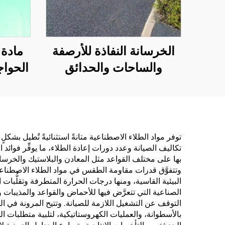
الخرسانة النفاذة للأرصفة
مادة 
والساحات والحدائق
الحواج
ومواقف السيارات وغيرها
واح
من المناطق، وهي منتج
الخاصة
أساسي لبناء المدن
وال
الإسفنجية
والش
توفر مواد الطلاء الاصطناعية متانةً استثنائيةً تُطيل بشكل
تكاليف الصيانة وعدد دورات إعادة الطلاء، ما يوفِّر فوائد
بها على مختلف القواعد مثل المعادن والبلاستيك والخرسان
وتتفوَّق قدرات مقاومة الطقس في مواد الطلاء الاصطناعي
البيئية القاسية، ومنها درجات الحرارة المتطرفة وتقلُّبات
الصناعية التي تتعرَّض فيها للأحماض والقواعد والمذيبات وا
التوقف عن التشغيل اللازمة للصيانة. وتتيح المرونة في 
بالأسطوانة، والعمليات الكهروستاتيكية، لتلبية متطلبات ا