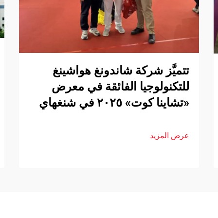
تتميَّز شركة شاندونغ هواشينغ
للتكنولوجيا الفائقة في معرض
«تشاينا كوت» ٢٠٢٥ في شنغهاي
عرض المزيد