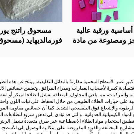
أساسية ورقية عالية
مسحوق راتنج يوري
ز ومصنوعة من مادة
فورمالديهايد (مسحوق
دة لحلول التغليف
الخشب‏/الغراء البود
 بمنتجات مثل الشاي
المستخدم في إنتاج ال
قهوة والمكسرات
الاصطناعية، بما في 
وكولاتة والمعجنات
الخشب الرقائقي مت
ٍ كبيرٍ عمر الأسطح المحمية مقارنةً بالبدائل التقليدية. وينتج عن هذه 
 اقتصادية كبيرةً لأصحاب العقارات ومدراء المرافق. وتضمن خصائص الالتصا
والتوابل
الطبقات، والألواح ال
ة والمركبات، مما يلغي المخاوف المتعلقة بفشل الطلاء المبكر أو انفصا
الدقيقة، والألواح الص
ة على خيارات الطلاء الطبيعي من خلال الحفاظ على ثبات اللون واحتفا
 الرطوبة والإشعاع فوق البنفسجي الشديد. كما أن خصائص مقاومة المواد ا
للبيئة، وألواح الحبي
لمواد الكيميائية العدوانية، والتي قد تؤدي إلى تدهورٍ سريعٍ للطلاءات ا
المغشاة بطبقة خشب
التطبيق استخدام مواد الطلاء الاصطناعية عبر طرق متعددة تشمل الرش ب
لمشاريع المختلفة والقيود المفروضة على إمكانية الوصول إلى الأسطح. و
وغيرها.