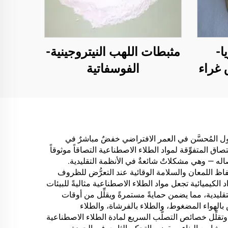
ا-
مثبطات اللهب النيتروجينية-
 غراء
الفوسفاتية
رية)
ألواح
ذلك
عدد
الطول المُحسَّن في العمر الافتراضي خفضٌ مباشرٌ في
ق المتفوِّقة لمواد الطلاء الاصطناعية التصاقاً موثوقاً
خشبية
له — وهي مشكلاتٌ شائعةٌ في الأنظمة التقليدية.
ديقة
ظ اللمعان والسلامة الوقائية عند التعرُّض للظروف
لكيميائية تجعل مواد الطلاء الاصطناعية مثاليةً للبيئات
بات
لتقليدية، مما يضمن حمايةً مستمرةً ويقلِّل من أوقات
ية،
الهواء المضغوط، والطلاء بالفرشاة، والطلاء
تقلِّل خصائص التصلُّب السريع لمادة الطلاء الاصطناعية