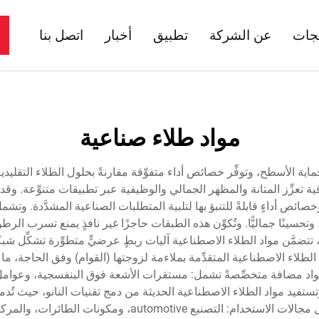
تجات
عن الشركة
تطبيق
أخبار
اتصل بنا
مواد طلاء صناعية
 حماية الأسطح، وتوفِّر خصائص أداء متفوِّقة مقارنةً بحلول الطلاء التقليد
ية تعزِّز المتانة والمظهر الجمالي والوظيفية عبر تطبيقات متنوِّعة. وقد
صائص أداءٍ قابلةً للتنبؤ بها لتلبية المتطلبات الصناعية المشدَّدة. وت
تحسينًا جماليًّا. وتُكوِّن هذه الطبقات حاجزًا غير نافذٍ يمنع تسرب الر
تتضمَّن مواد الطلاء الاصطناعية آليات ربطٍ عرضيٍّ متطوِّرة تشكِّل شبكات 
واد الطلاء الاصطناعية المتقدِّمة بملاءمة لزوجتها (القوام) وفق الحاجة
اد مضافة متخصِّصةً تشمل: مستقرات الأشعة فوق البنفسجية، وعوامل من
وتستفيد مواد الطلاء الاصطناعية الحديثة من دمج تقنيات النانو، حيث ت
المضادة للميكروبات، وقدرات التنظيف الذاتي. وتشمل مجالات ا