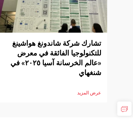
تشارك شركة شاندونغ هواشينغ
للتكنولوجيا الفائقة في معرض
«عالم الخرسانة آسيا ٢٠٢٥» في
شنغهاي
عرض المزيد