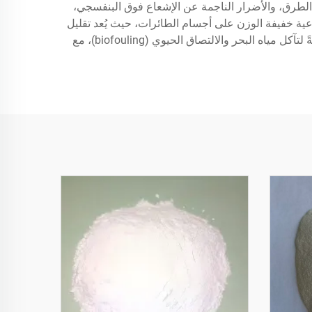
للمركبات من تآكل ملح الطرق، والأضرار الناجمة عن الإشعاع فوق البنفسجي،
اعية خفيفة الوزن على أجسام الطائرات، حيث يُعد تقليل
الوزن ومقاومة الظروف الجوية القاسية عاملين حاسمين في الأداء. وفي البيئات البحرية، تمنح مواد الطلاء الاصطناعية مقاومةً لتآكل مياه البحر والالتصاق الحيوي (biofouling)، مع