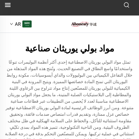
AR
مواد بولي يوريثان صناعية
تمثل مواد البولي يوريثان الاصطناعية إحدى أكثر أنظمة البوليمرات تنوعًا
واستخدامًا واسع النطاق في التصنيع الحديث. وتُنتج هذه المواد المذهلة من
خلال التفاعل الكيميائي بين البوليوولات والداي آيسوسيانات، مكونة روابط
اليوريثان التي تمنح المادة خصائصها المميزة. ويتيح المرونة في البنية
الكيميائية للبولي يوريثان للمصنّعين إنتاج مواد تتراوح بين الرغاوي اللينة
والمطاطية إلى البلاستيكيات الصلبة المتينة، ما يجعل مواد البولي يوريثان
الاصطناعية مناسبةً لعدد لا يُحصى من التطبيقات عبر قطاعات صناعية
متنوعة. ومن أبرز الوظائف الرئيسية لمادة البولي يوريثان الاصطناعية توفير
خصائص عزل ممتازة، وتقديم قدرات امتصاص صدمات فائقة، وتحقيق
مقاومة استثنائية للتآكل، والحفاظ على السلامة الهيكلية في ظل مختلف
الظروف البيئية. ومن الناحية التكنولوجية، تتميز هذه المواد بمدى تكيّفٍ
استثنائي في عملية تركيبها. ويمكن للمصنّعين التحكم بدقة في درجة الصلابة