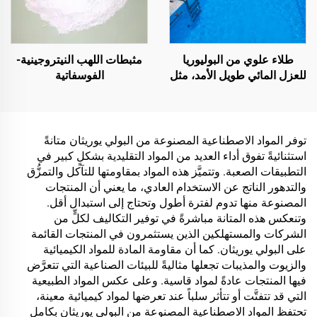
طلاء علوي من البوليوريا
مثبطات اللهب النيتروجينية-
للعزل المائي طويل الأمد، مثل
الفوسفاتية
حمامات السباحة والأسطح
والحمامات
توفر المواد الاصطناعية المصنوعة من البولي يوريثان متانةً
استثنائيةً تفوق أداء العديد من المواد التقليدية بشكلٍ كبير في
التطبيقات الصعبة. وتتميَّز هذه المواد بمقاومتها للتآكل والتمزُّق
والتدهور الناتج عن الاستخدام العادي، ما يعني أن المنتجات
المصنوعة منها تدوم لفترة أطول وتحتاج إلى استبدال أقل.
وتنعكس هذه المتانة مباشرةً في توفير التكاليف لكلٍّ من
الشركات والمستهلكين الذين يستثمرون في المنتجات القائمة
على البولي يوريثان. كما أن مقاومة المادة للمواد الكيميائية
والزيوت والمذيبات تجعلها مثاليةً للبيئات الصناعية التي تتعرَّض
فيها المنتجات عادةً لمواد قاسية. وعلى عكس المواد الطبيعية
التي قد تتفتَّت أو تتأثر سلباً عند تعرضها لمواد كيميائية معينة،
تحتفظ المواد الاصطناعية المصنوعة من البولي يوريثان بكامل