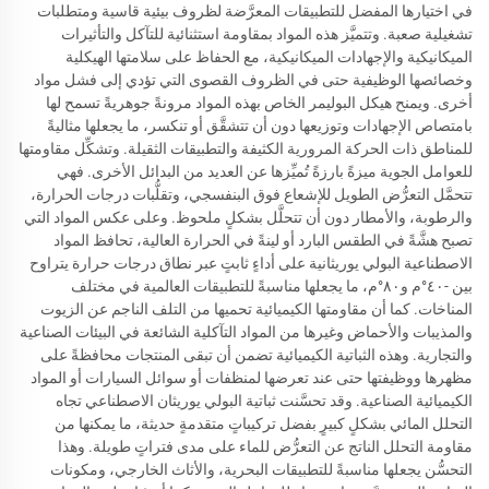
في اختيارها المفضل للتطبيقات المعرَّضة لظروف بيئية قاسية ومتطلبات
تشغيلية صعبة. وتتميَّز هذه المواد بمقاومة استثنائية للتآكل والتأثيرات
الميكانيكية والإجهادات الميكانيكية، مع الحفاظ على سلامتها الهيكلية
وخصائصها الوظيفية حتى في الظروف القصوى التي تؤدي إلى فشل مواد
أخرى. ويمنح هيكل البوليمر الخاص بهذه المواد مرونةً جوهريةً تسمح لها
بامتصاص الإجهادات وتوزيعها دون أن تتشقَّق أو تنكسر، ما يجعلها مثاليةً
للمناطق ذات الحركة المرورية الكثيفة والتطبيقات الثقيلة. وتشكِّل مقاومتها
للعوامل الجوية ميزةً بارزةً تُميِّزها عن العديد من البدائل الأخرى. فهي
تتحمَّل التعرُّض الطويل للإشعاع فوق البنفسجي، وتقلُّبات درجات الحرارة،
والرطوبة، والأمطار دون أن تتحلَّل بشكلٍ ملحوظ. وعلى عكس المواد التي
تصبح هشَّةً في الطقس البارد أو لينةً في الحرارة العالية، تحافظ المواد
الاصطناعية البولي يوريثانية على أداءٍ ثابتٍ عبر نطاق درجات حرارة يتراوح
بين -٤٠°م و٨٠°م، ما يجعلها مناسبةً للتطبيقات العالمية في مختلف
المناخات. كما أن مقاومتها الكيميائية تحميها من التلف الناجم عن الزيوت
والمذيبات والأحماض وغيرها من المواد التآكلية الشائعة في البيئات الصناعية
والتجارية. وهذه الثباتية الكيميائية تضمن أن تبقى المنتجات محافظةً على
مظهرها ووظيفتها حتى عند تعرضها لمنظفات أو سوائل السيارات أو المواد
الكيميائية الصناعية. وقد تحسَّنت ثباتية البولي يوريثان الاصطناعي تجاه
التحلل المائي بشكلٍ كبيرٍ بفضل تركيباتٍ متقدمةٍ حديثة، ما يمكنها من
مقاومة التحلل الناتج عن التعرُّض للماء على مدى فتراتٍ طويلة. وهذا
التحسُّن يجعلها مناسبةً للتطبيقات البحرية، والأثاث الخارجي، ومكونات