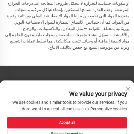
أو مكونات حساسة للحرارة لا تتحمّل ظروف المعالجة عند درجات الحرارة
المرتفعة. وهذه القدرة تسمح للمصنّعين بإنشاء هياكل مركبة ومنتجات
متعددة المواد التي تجمع بين مزايا المواد الاصطناعية البولي يوريثانية وغيرها
من المواد. كما أن خصائص الالتصاق الممتازة للمواد الاصطناعية البولي
يوريثانية بمختلف القواعد — مثل المعادن، والبلاستيكات، والزجاج،
والأقمشة — تسهّل إنشاء تجميعات ملتصقة ومنتجات طبقية دون الحاجة إلى
مواد لاصقة إضافية أو وسائل تثبيت ميكانيكية، مما يبسّط عمليات التصنيع
ويزيد من موثوقية المنتج مع خفض تكاليف الإنتاج.
تواصل معنا
We value your privacy
هاتف:
+86-13793890209
We use cookies and similar tools to provide our services. If you
هاتف:
+86-13793890209
don't want to accept all cookies, click Personalize cookies.
بريد:
[email protected]
Accept all
حقوق الطبع والنشر © ٢٠٢٦ شركة شاندونغ هواشينغ لتكنولوجيا المواد عالية التقنية
المحدودة. جميع الحقوق محفوظة. |
سياسة الخصوصية