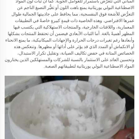
المباني التي تتعرَّض باستمرار للعوامل الجوية. كما أن ثبات لون المواد
الاصطناعية البولي يوريثانية يمنع باهت اللون أو تغيُّر التصبغ الناجم عن
التعرُّض للأشعة فوق البنفسجية، مما يحافظ على جاذبيتها الجمالية طوال
عمرها الافتراضي. وهذه الخاصية ذات قيمةٍ كبيرةٍ خاصةً في التطبيقات
المعمارية، واللافتات الخارجية، والمنتجات الاستهلاكية التي يكتسب فيها
المظهر أهميةً بالغة. أما الثبات الأبعادي فيضمن أن تحتفظ المنتجات بشكلها
وأبعادها رغم تغيرات درجات الحرارة والإجهادات الميكانيكية، ما يمنع الانحناء
أو الانكماش أو التمدد الذي قد يؤثر على أدائها أو مظهرها. وتنعكس هذه
الخصائص المتانة في خفض تكاليف الصيانة، وتقليل تكرار الاستبدال،
وتحسين العائد على الاستثمار بالنسبة للشركات والمستهلكين الذين يختارون
المواد الاصطناعية البولي يوريثانية لتطبيقاتهم الصعبة.