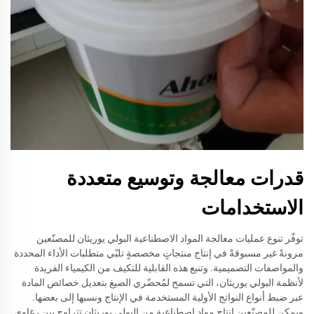
قدرات معالجة وتوسيع متعددة
الاستخدامات
توفّر تنوع عمليات معالجة المواد الاصطناعية البولي يوريثان للمصنّعين
مرونةً غير مسبوقةً في إنتاج منتجاتٍ مخصصةٍ تلبّي متطلبات الأداء المحددة
والمواصفات التصميمية. وتنبع هذه القابلية للتكيف من الكيمياء الفريدة
لأنظمة البولي يوريثان، التي تسمح لمُحضّري الصيغ بتعديل خصائص المادة
عبر ضبط أنواع النواتج الأولية المستخدمة في الإنتاج ونسبها إلى بعضها.
ويمكن للمصنّعين إنتاج مواد اصطناعية من البولي يوريثان تتراوح بين رغاوي