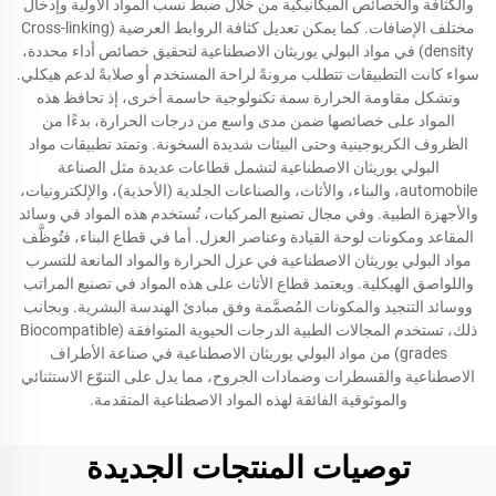
والكثافة والخصائص الميكانيكية من خلال ضبط نسب المواد الأولية وإدخال
مختلف الإضافات. كما يمكن تعديل كثافة الروابط العرضية (Cross-linking
density) في مواد البولي يوريثان الاصطناعية لتحقيق خصائص أداء محددة،
سواء كانت التطبيقات تتطلب مرونةً لراحة المستخدم أو صلابةً لدعم هيكلي.
وتشكل مقاومة الحرارة سمة تكنولوجية حاسمة أخرى، إذ تحافظ هذه
المواد على خصائصها ضمن مدى واسع من درجات الحرارة، بدءًا من
الظروف الكريوجينية وحتى البيئات شديدة السخونة. وتمتد تطبيقات مواد
البولي يوريثان الاصطناعية لتشمل قطاعات عديدة مثل الصناعة
automobile، والبناء، والأثاث، والصناعات الجلدية (الأحذية)، والإلكترونيات،
والأجهزة الطبية. وفي مجال تصنيع المركبات، تُستخدم هذه المواد في وسائد
المقاعد ومكونات لوحة القيادة وعناصر العزل. أما في قطاع البناء، فتُوظَّف
مواد البولي يوريثان الاصطناعية في عزل الحرارة والمواد المانعة للتسرب
واللواصق الهيكلية. ويعتمد قطاع الأثاث على هذه المواد في تصنيع المراتب
ووسائد التنجيد والمكونات المُصمَّمة وفق مبادئ الهندسة البشرية. وبجانب
ذلك، تستخدم المجالات الطبية الدرجات الحيوية المتوافقة (Biocompatible
grades) من مواد البولي يوريثان الاصطناعية في صناعة الأطراف
الاصطناعية والقسطرات وضمادات الجروح، مما يدل على التنوّع الاستثنائي
والموثوقية الفائقة لهذه المواد الاصطناعية المتقدمة.
توصيات المنتجات الجديدة