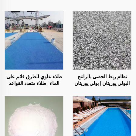
نظام ربط الحصى بالراتنج
طلاء علوي للطرق قائم على
البولي يوريثان | بولي يوريثان
الماء | طلاء متعدد القواعد
هيدروكسي بروبيل للتشجير
لتغيير اللون للأسطح الداخلية
والديكور
والخارجية