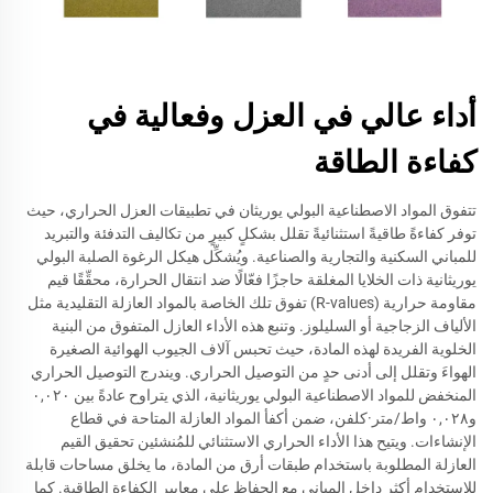
أداء عالي في العزل وفعالية في
كفاءة الطاقة
تتفوق المواد الاصطناعية البولي يوريثان في تطبيقات العزل الحراري، حيث
توفر كفاءةً طاقيةً استثنائيةً تقلل بشكلٍ كبيرٍ من تكاليف التدفئة والتبريد
للمباني السكنية والتجارية والصناعية. ويُشكِّل هيكل الرغوة الصلبة البولي
يوريثانية ذات الخلايا المغلقة حاجزًا فعّالًا ضد انتقال الحرارة، محقِّقًا قيم
مقاومة حرارية (R-values) تفوق تلك الخاصة بالمواد العازلة التقليدية مثل
الألياف الزجاجية أو السليلوز. وتنبع هذه الأداء العازل المتفوق من البنية
الخلوية الفريدة لهذه المادة، حيث تحبس آلاف الجيوب الهوائية الصغيرة
الهواءَ وتقلل إلى أدنى حدٍ من التوصيل الحراري. ويندرج التوصيل الحراري
المنخفض للمواد الاصطناعية البولي يوريثانية، الذي يتراوح عادةً بين ٠,٠٢٠
و٠,٠٢٨ واط/متر·كلفن، ضمن أكفأ المواد العازلة المتاحة في قطاع
الإنشاءات. ويتيح هذا الأداء الحراري الاستثنائي للمُنشئين تحقيق القيم
العازلة المطلوبة باستخدام طبقات أرق من المادة، ما يخلق مساحات قابلة
للاستخدام أكثر داخل المباني مع الحفاظ على معايير الكفاءة الطاقية. كما