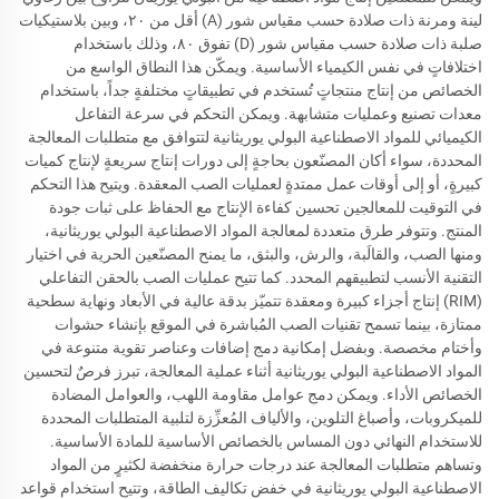
لينة ومرنة ذات صلادة حسب مقياس شور (A) أقل من ٢٠، وبين بلاستيكيات
صلبة ذات صلادة حسب مقياس شور (D) تفوق ٨٠، وذلك باستخدام
اختلافاتٍ في نفس الكيمياء الأساسية. ويمكّن هذا النطاق الواسع من
الخصائص من إنتاج منتجاتٍ تُستخدم في تطبيقاتٍ مختلفةٍ جداً، باستخدام
معدات تصنيع وعمليات متشابهة. ويمكن التحكم في سرعة التفاعل
الكيميائي للمواد الاصطناعية البولي يوريثانية لتتوافق مع متطلبات المعالجة
المحددة، سواء أكان المصنّعون بحاجةٍ إلى دورات إنتاج سريعةٍ لإنتاج كميات
كبيرةٍ، أو إلى أوقات عمل ممتدةٍ لعمليات الصب المعقدة. ويتيح هذا التحكم
في التوقيت للمعالجين تحسين كفاءة الإنتاج مع الحفاظ على ثبات جودة
المنتج. وتتوفر طرق متعددة لمعالجة المواد الاصطناعية البولي يوريثانية،
ومنها الصب، والقالَبة، والرش، والبثق، ما يمنح المصنّعين الحرية في اختيار
التقنية الأنسب لتطبيقهم المحدد. كما تتيح عمليات الصب بالحقن التفاعلي
(RIM) إنتاج أجزاء كبيرة ومعقدة تتميّز بدقة عالية في الأبعاد ونهاية سطحية
ممتازة، بينما تسمح تقنيات الصب المُباشرة في الموقع بإنشاء حشوات
وأختام مخصصة. وبفضل إمكانية دمج إضافات وعناصر تقوية متنوعة في
المواد الاصطناعية البولي يوريثانية أثناء عملية المعالجة، تبرز فرصٌ لتحسين
الخصائص الأداء. ويمكن دمج عوامل مقاومة اللهب، والعوامل المضادة
للميكروبات، وأصباغ التلوين، والألياف المُعزِّزة لتلبية المتطلبات المحددة
للاستخدام النهائي دون المساس بالخصائص الأساسية للمادة الأساسية.
وتساهم متطلبات المعالجة عند درجات حرارة منخفضة لكثيرٍ من المواد
الاصطناعية البولي يوريثانية في خفض تكاليف الطاقة، وتتيح استخدام قواعد