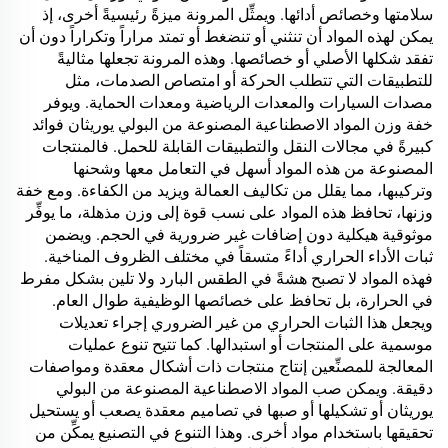
سلامتها وخصائص أدائها. ويمثِّل المرونة ميزةً رئيسيةً أخرى، إذ
يمكن لهذه المواد أن تنثني أو تنضغط أو تمتد مراراً وتكراراً دون أن
تفقد شكلها الأصلي أو خصائصها. وهذه المرونة تجعلها مثاليةً
للتطبيقات التي تتطلب الحركة أو امتصاص الصدمات، مثل
مصدات السيارات والمعدات الرياضية ومعدات الحماية. ويوفر
خفة وزن المواد الاصطناعية المصنوعة من البولي يوريثان فوائد
كبيرةً في مجالات النقل والتطبيقات القابلة للحمل. فالمنتجات
المصنوعة من هذه المواد أسهل في التعامل معها وشحنها
وتركيبها، مما يقلل من تكاليف العمالة ويزيد من الكفاءة. ومع خفة
وزنها، تحافظ هذه المواد على نسب قوة إلى وزن مذهلة، ما يوفِّر
موثوقية هيكلية دون إضافات غير ضرورية في الحجم. ويضمن
ثبات الأداء الحراري أداءً متسقاً في مختلف الظروف المناخية.
فهذه المواد لا تصبح هشةً في الطقس البارد ولا تلين بشكل مفرط
في الحرارة، بل تحافظ على خصائصها الوظيفية طوال العام.
ويجعل هذا الثبات الحراري من غير الضروري إجراء تعديلات
موسمية على المنتجات أو استبدالها. كما تتيح تنوع عمليات
المعالجة للمصنِّعين إنتاج منتجات ذات أشكال معقدة ومواصفات
دقيقة. ويمكن صب المواد الاصطناعية المصنوعة من البولي
يوريثان أو تشكيلها أو صبها في تصاميم معقدة يصعب أو يستحيل
تحقيقها باستخدام مواد أخرى. وهذا التنوع في التصنيع يمكِّن من