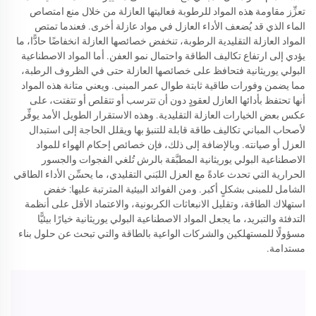
تعزِّز مقاومة هذه المواد للرطوبة فعاليتها العازلة من خلال منع امتصاص
الماء الذي قد يُضعف الأداء العازل في مواد عازلة أخرى. فعندما تمتص
المواد العازلة التقليدية الرطوبة، تنخفض خصائصها العازلة انخفاضًا حادًّا، ما
يؤدي إلى ارتفاع تكاليف الطاقة واحتمال نمو العفن. أما المواد الاصطناعية
البولي يوريثانية فتحافظ على خصائصها العازلة حتى في الظروف الرطبة،
مما يضمن وفورات طاقية ثابتة طوال عمر المبنى. ويعني متانة هذه المواد
أنها تحتفظ بأدائها العازل لعقودٍ دون أن تترسب أو تتقلص أو تتفتت، على
عكس بعض الخيارات العازلة التقليدية. وهذه الاستقرار الطويل الأمد يوفِّر
لأصحاب المباني تكاليف طاقة قابلة للتنبؤ بها ويقلل الحاجة إلى استبدال
العزل أو صيانته. وبالإضافة إلى ذلك، فإن خصائص إحكام الهواء للمواد
الاصطناعية البولي يوريثانية المطبَّقة بالرش تُلغي الفجوات والجسور
الحرارية التي تحدث عادةً مع العزل اللبَني التقليدي، ما يحسِّن الأداء الطاقي
الشامل للمبنى بشكلٍ أكبر. ومن الفوائد البيئية المترتبة عليها: خفض
استهلاك الطاقة، وتقليل الانبعاثات الكربونية، والاعتماد الأقل على أنظمة
التدفئة والتبريد، ما يجعل المواد الاصطناعية البولي يوريثانية خيارًا بيئيًّا
مسؤولًا للمستهلكين والشركات الواعية بالطاقة والتي تبحث عن حلول بناء
مستدامة.