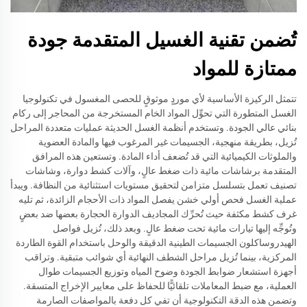
تُضمن تقنية الغسيل المتقدمة جودة
ممتازة للمواد
تتمثل الركيزة الأساسية لأي موردٍ موثوقٍ للحصى المغسول في تكنولوجيا
الغسل المتطورة التي تحوِّل المواد الخام المستخرجة من المحاجر إلى ركام
بنائي عالي الجودة. وتستخدم أنظمة الغسل الحديثة عمليات متعددة المراحل
تُزيل، بطريقة منهجية، الجسيمات غير المرغوب فيها والمادة العضوية
والملوثات الكيميائية التي قد تُضعف أداء المادة. وتستعين هذه المرافق
المتقدمة برشاشات مائية ذات ضغط عالٍ، وآلات كشط دوارة، وشاشات
تصنيف تعمل بتسلسل متزامن لتحقيق مستويات استثنائية من النظافة. ويبدأ
عملية الغسل فحص أولي خشن يفصل المواد ذات الأحجام الزائدة، ثم تليه
غرف كشط مكثفة حيث تُحرِّك المجاديف الدوارة الحجارة بعضها ضد بعضٍ
وتُوجِّه إليها تيارات مائية تحت ضغط عالٍ. وبعد ذلك، تُزيل فواصل
الهيدروساكلون الجسيمات الطينية الدقيقة والوحل باستخدام القوة الطاردة
المركزية، بينما تُزيل مراحل الشطف النهائية أي شوائب متبقية. وتراقب
أجهزة استشعار ضوابط الجودة وضوح المياه وتوزيع الجسيمات طوال
العملية، مع ضبط المعاملات تلقائيًّا للحفاظ على معايير الإخراج المتسقة.
وتضمن هذه الدقة التكنولوجية أن تفي كل دفعة بالمواصفات الصارمة