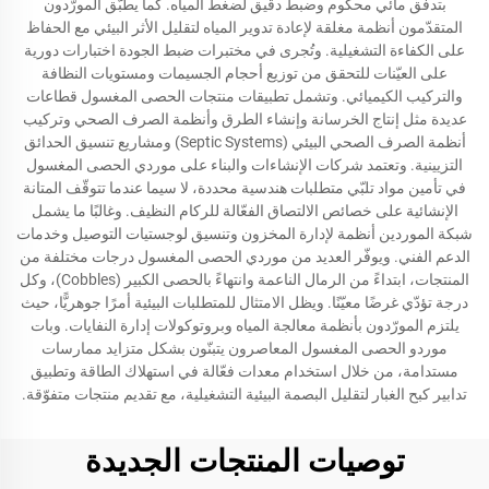
بتدفّق مائي محكوم وضبط دقيق لضغط المياه. كما يطبّق المورّدون
المتقدّمون أنظمة مغلقة لإعادة تدوير المياه لتقليل الأثر البيئي مع الحفاظ
على الكفاءة التشغيلية. وتُجرى في مختبرات ضبط الجودة اختبارات دورية
على العيّنات للتحقق من توزيع أحجام الجسيمات ومستويات النظافة
والتركيب الكيميائي. وتشمل تطبيقات منتجات الحصى المغسول قطاعات
عديدة مثل إنتاج الخرسانة وإنشاء الطرق وأنظمة الصرف الصحي وتركيب
أنظمة الصرف الصحي البيئي (Septic Systems) ومشاريع تنسيق الحدائق
التزيينية. وتعتمد شركات الإنشاءات والبناء على موردي الحصى المغسول
في تأمين مواد تلبّي متطلبات هندسية محددة، لا سيما عندما تتوقّف المتانة
الإنشائية على خصائص الالتصاق الفعّالة للركام النظيف. وغالبًا ما يشمل
شبكة الموردين أنظمة لإدارة المخزون وتنسيق لوجستيات التوصيل وخدمات
الدعم الفني. ويوفّر العديد من موردي الحصى المغسول درجات مختلفة من
المنتجات، ابتداءً من الرمال الناعمة وانتهاءً بالحصى الكبير (Cobbles)، وكل
درجة تؤدّي غرضًا معيّنًا. ويظل الامتثال للمتطلبات البيئية أمرًا جوهريًّا، حيث
يلتزم المورّدون بأنظمة معالجة المياه وبروتوكولات إدارة النفايات. وبات
موردو الحصى المغسول المعاصرون يتبنّون بشكل متزايد ممارسات
مستدامة، من خلال استخدام معدات فعّالة في استهلاك الطاقة وتطبيق
تدابير كبح الغبار لتقليل البصمة البيئية التشغيلية، مع تقديم منتجات متفوّقة.
توصيات المنتجات الجديدة