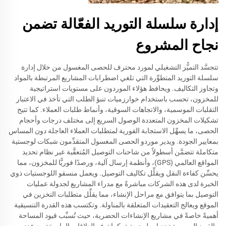
إدارة سلسلة التوريد الفعّالة تضمن
نجاح المشروع
تتجسَّد التميُّز التشغيلي لمورد محترف للحصى المغسول من خلال إدارة
سلسلة التوريد المتطوِّرة التي تلغي اضطرابات المشاريع المرتبطة بالمواد
وتجاوز التكاليف. ويحافظ هؤلاء الموردون على مستويات استراتيجية
للمخزون، تحسب باستخدام خوارزميات تنبؤ الطلب التي تأخذ في الاعتبار
التقلبات الموسمية، والاتجاهات السوقية، وأنماط طلبات العملاء. كما تتيح
تشكيلات المخزون المتعددة الوصول السريع إلى مختلف درجات وأحجام
الحصى، ما يسهِّل الاستجابة الفورية لمتطلبات العملاء العاجلة دون المساس
بمعايير الجودة. ويدير موردو الحصى المغسول المتقدِّمون شبكات لوجستية
متكاملة تتضمَّن أسطولاً من شاحنات التوصيل المُتعقَّبة عبر نظام تحديد
المواقع العالمي (GPS)، وأنظمة إرسال آلية، ورصدًا فوريًّا للمخزون، مما
يحسِّن كفاءة النقل ويقلِّل تكاليف التوصيل. ويعمل منسقو اللوجستيات ذوي
الخبرة لدى هذه الشركات مباشرةً مع مدراء المشاريع لجدولة عمليات
التوصيل بما يتوافق مع مراحل الإنشاء، مما يقلِّل متطلبات التخزين في
الموقع ويعالج التعقيدات المتعلقة بالمناولة. وتكتسب هذه القدرة التنسيقية
أهميةً خاصةً في مشاريع الإنشاءات الحضرية، حيث تُسبِّب قيود المساحة
والقيود المرورية تحديات لوجستية. كما توفر العلاقات الراسخة مع عددٍ من