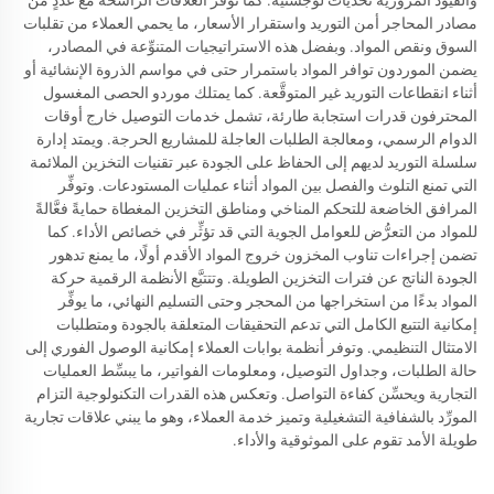
مصادر المحاجر أمن التوريد واستقرار الأسعار، ما يحمي العملاء من تقلبات
السوق ونقص المواد. وبفضل هذه الاستراتيجيات المتنوِّعة في المصادر،
يضمن الموردون توافر المواد باستمرار حتى في مواسم الذروة الإنشائية أو
أثناء انقطاعات التوريد غير المتوقَّعة. كما يمتلك موردو الحصى المغسول
المحترفون قدرات استجابة طارئة، تشمل خدمات التوصيل خارج أوقات
الدوام الرسمي، ومعالجة الطلبات العاجلة للمشاريع الحرجة. ويمتد إدارة
سلسلة التوريد لديهم إلى الحفاظ على الجودة عبر تقنيات التخزين الملائمة
التي تمنع التلوث والفصل بين المواد أثناء عمليات المستودعات. وتوفِّر
المرافق الخاضعة للتحكم المناخي ومناطق التخزين المغطاة حمايةً فعَّالةً
للمواد من التعرُّض للعوامل الجوية التي قد تؤثِّر في خصائص الأداء. كما
تضمن إجراءات تناوب المخزون خروج المواد الأقدم أولًا، ما يمنع تدهور
الجودة الناتج عن فترات التخزين الطويلة. وتتتبَّع الأنظمة الرقمية حركة
المواد بدءًا من استخراجها من المحجر وحتى التسليم النهائي، ما يوفِّر
إمكانية التتبع الكامل التي تدعم التحقيقات المتعلقة بالجودة ومتطلبات
الامتثال التنظيمي. وتوفر أنظمة بوابات العملاء إمكانية الوصول الفوري إلى
حالة الطلبات، وجداول التوصيل، ومعلومات الفواتير، ما يبسِّط العمليات
التجارية ويحسِّن كفاءة التواصل. وتعكس هذه القدرات التكنولوجية التزام
المورِّد بالشفافية التشغيلية وتميز خدمة العملاء، وهو ما يبني علاقات تجارية
طويلة الأمد تقوم على الموثوقية والأداء.