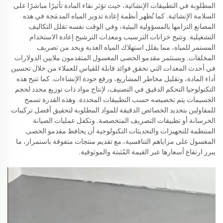
المطلوبة في التطبيقات الإنشائية، حيث تؤثر نقاء المادة تأثيرًا مباشرًا على
السلامة الإنشائية. كما تُظهر أنظمة إعادة تدوير المياه المدمَجة في هذه
المصانع التزامها بالمسؤولية البيئية، وفي الوقت نفسه تقلل التكاليف
التشغيلية. وتتيح خزانات الترسيب ومعدات الترشيح إعادة الاستخدام
المستمر للمياه، مما يقلل استهلاك المياه العذبة ويحد من تصريف
المخلفات. ويستثمر مقدمو الحصى المغسول المتقدمون ملايين الدولارات
في أحدث المعدات التي تحقق فوائد قابلة للقياس للعملاء من خلال تحسين
أداء المادة، وتقليل مخاطر المشاريع، ورفع جودة الإنشاءات. كما تتيح هذه
التكنولوجيا التحكم الدقيق في التصنيف، لإنتاج مواد ذات توزيع محدد لحجم
الجسيمات يتم تخصيصه حسب التطبيقات المحددة. وهذه القدرة تسمح
للمقاولين بتحديد الخصائص الدقيقة للمواد المطلوبة لتحقيق أفضل تركيبات
الخرسانة أو تطبيقات التصريف المتخصصة. وتكفل عمليات الصيانة
المنتظمة للتجهيزات والتحديثات التكنولوجية أن يحافظ مقدمو الحصى
المغسول على مزاياهم التنافسية، مع تقديم منتجات متفوقة باستمرار، ما
يبرر ارتفاع أسعارها عبر القيمة المُثبتة والموثوقية.