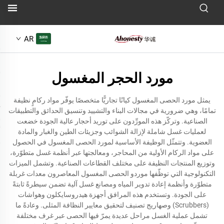
AR
مورد الحجر المغسول
يمثل مورد الحصى المغسول كيانًا تجاريًّا متخصصًا يوفّر مواد ركامٍ نظيفة
تمامًا، وهي ضرورية في مجالات البناء والتشييد وتنسيق الحدائق والتطبيقات
الصناعية. وتركّز هذه المورِّدون على توريد أحجار عالية الجودة خضعت
لعمليات غسل شاملة لإزالة الشوائب وجزيئات الطين والغبار والمادة
العضوية. وتتمثّل الوظيفة الأساسية لمورد الحصى المغسول في الحصول
على مواد الركام الأولية من المحاجر، ومعالجتها عبر أنظمة غسل متطوّرة،
وتوزيع المنتجات النظيفة على مختلف القطاعات الصناعية. وتشمل الميزات
التكنولوجية التي توظّفها موردو الحصى المغسول المعاصرون معدات غربلة
متطوّرة وأنظمة إعادة تدوير المياه ومصانع غسل آلية تضمن سيطرةً ثابتةً
على الجودة. وتستخدم هذه المرافق أجهزة هيدروسايكلون وهواشات
(Scrubbers) وصهاريج تصنيف لتحقيق معايير النظافة المثلى. وعادةً ما
تشمل عملية الغسل مراحل عديدة يمرّ فيها الحصى عبر غرف مختلفة