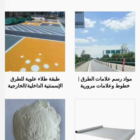
مواد رسم علامات الطرق |
طبقة طلاء علوية للطرق
خطوط وعلامات مرورية
الإسمنتية الداخلية/الخارجية
للأسفلت والخرسانة
(تُستخدم مع مادة التمهيد
ST400)، والطرق الأسفلتية،
والعزل المائي للأسفلت،
وإعادة تجديد البولي يوريثان
السيليكوني، وخلائط PMA،
وحبيبات EPDM، والركائز
الإيبوكسية القابلة للذوبان في