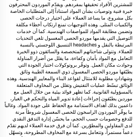
للمشترين الأفراد تحقيقها بمفردهم. ويقدّم الموردون المحترفون
خبرة فنية وتوصيات بشأن المواد استناداً إلى المتطلبات الخاصة
بكل مشروع، ما يساعد العملاء على اختيار درجات الحصى
والكميات المثلى. وهذه التوجيهات تمنع ارتكاب أخطاء مكلفة
وتضمن مطابقة المواد للمواصفات الهندسية. كما أن خدمات
التوصيل التي يقدمها موردو الحصى المغسول تلغي التحديات
المرتبطة بالنقل و headaches التنسيق اللوجستي بالنسبة
للعملاء. وتتولى شاحناتهم المتخصصة والسائقون ذوو الخبرة
التعامل مع المواد بأمان وكفاءة، ما يقلل من أضرار المناولة
وحوادث مكان العمل. وتوفّر بروتوكولات اختبار الجودة التي
يطبّقها موردو الحصى المغسول ذوي السمعة الطيبة وثائق
وشهاداتٍ مطلوبة للامتثال لقواعد البناء والمعايير الهندسية. وهذه
الوثائق تبسّط عمليات التفتيش وتقلل من المخاوف المتعلقة
بالمسؤولية القانونية. كما تظهر فوائد بيئية من خلال العمل مع
موردين يطبّقون إجراءات إعادة تدوير المياه والتحكم في الغبار،
داعمين بذلك أهداف الاستدامة مع الحفاظ على جودة المواد. وغالباً
ما يوفّر الموردون الراسخون للحصى المغسول شروطاً مرنة
للدفع وخصومات حسب الحجم، ما يحسّن إدارة التدفق النقدي
لدى المقاولين والمطوّرين. كما أن فرق خدمة العملاء لديهم تقدّم
دعماً مستمراً، وتتعامل بسرعة مع المخاوف المطروحة، وتسهّل