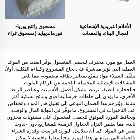
الماء أو الزيت، والرخام،
وبلاط الأرضيات، والخرسانة
المسامية، وتطبيقات
المركبات وغيرها
الأفلام التبريدية الإشعاعية
مسحوق راتنج يوريا-
لمجال البناء، والمعدات
فورمالديهايد (مسحوق غراء
الكهربائية، والمستودعات
الخشب‏/الغراء البودرية)
الصناعية والمتخصصة،
المستخدم في إنتاج الألواح
وخزانات النفط، ومخازن
الاصطناعية، بما في ذلك
الحبوب، ووسائل النقل
الخشب الرقائقي متعدد
العمل مع مورد محترف للحصى المغسول يوفّر العديد من الفوائد
والمرافق الخارجية،
الطبقات، والألواح الخشبية
العملية التي تؤثر مباشرةً على نجاح المشروع وكفاءة التكلفة. أولاً،
والتطبيقات الناشئة في أنماط
الدقيقة، والألواح الصديقة
يتلقّى العملاء مواد تتمتّع بمعايير نظافة مضمونة، مما يلغي
الحياة
للبيئة، وألواح الحبيبات
المشكلات الإنشائية المحتملة الناجمة عن الركام الملوث.
المغشاة بطبقة خشبية،
فالحجارة النظيفة ترتبط بشكل أفضل بالأسمنت وعناصر الربط
وغيرها.
الأخرى، ما يؤدي إلى خلطات خرسانية أقوى ونتائج إنشائية أكثر
متانة. ويُترجم هذا الضمان النوعي إلى تقليل هدر المواد وانخفاض
عدد التأخيرات في المشروع، ما يوفّر في النهاية المال والوقت.
ويحافظ المورد الموثوق للحصى المغسول على مستويات مخزون
ثابتة، مما يضمن التزام الجداول الزمنية للمشاريع دون حدوث
نقص في المواد. كما أن سلاسل التوريد الراسخة وقدرة الشراء
بالجملة التي يتمتع بها هذا المورد تتيح أسعاراً تنافسية لا يمكن