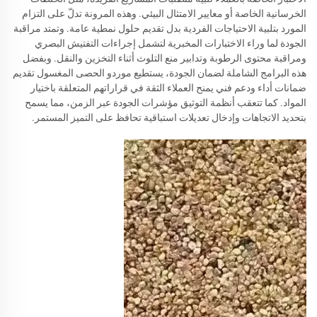
الخرسانية الخاصة أو معايير الامتثال البيئي. وهذه المرونة تدلّ على التزام
المورد بتلبية الاحتياجات الفردية بدل تقديم حلول نمطية عامة. وتمتد مراقبة
الجودة لما وراء الاختبارات المخبرية لتشمل إجراءات التفتيش البصري
ومراقبة محتوى الرطوبة وتدابير منع التلوث أثناء التخزين والنقل. وبفضل
هذه البرامج الشاملة لضمان الجودة، يستطيع موردو الحصى المغسول تقديم
ضمانات أداء ودعم فني يمنح العملاء الثقة في قراراتهم المتعلقة باختيار
المواد. كما تتعقب أنظمة التوثيق مؤشرات الجودة عبر الزمن، مما يسمح
بتحديد الاتجاهات وإدخال تعديلات استباقية تحافظ على التميز المستمر.