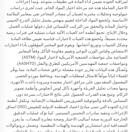
لمراقبة الجودة تضمن أداء المادة في تطبيقات متنوعة. وتبدأ إجراءات
الاختبار الشاملة هذه عند مرحلة اختيار المواد الخام، حيث تُجرى دراسات
جيولوجية وتحليلات مخبرية لضمان أن مصادر المحاجر تفي بمعايير الملائمة
الأساسية. وتُخضع المواد الداخلة لتقييم منهجي يشمل تحليل التدرج الحبيبي
واختبار المتانة والتحقق من التركيب الكيميائي قبل دخولها عمليات الغسل.
وخلال الإنتاج، تجمع أنظمة أخذ العينات الآلية عينات تمثيلية في فترات زمنية
محددة مسبقاً، وتُخضع هذه العينات لاختبارات قياسية تقيس نظافة المادة
وشكل الحبيبات وتوزيع أحجامها. ويقوم فنيو المختبر المؤهلون بأداء اختبارات
الامتصاص وقياس الوزن النوعي وتقييم مقاومة التآكل وفقاً للمعايير
الصناعية مثل مواصفات الجمعية الأمريكية لاختبار المواد (ASTM)
ومواصفات جمعية المهندسين الأمريكيين للطرق والنقل (AASHTO).
وتُشكّل هذه البيانات تقارير جودة مفصلة ترافق شحنات المادة، مما يوفّر
للعملاء إثباتاً موثّقاً للامتثال لمتطلبات الهندسة. ويحافظ موردو الحصى
المغسول المتقدمون على مرافق اختبار معتمدة ومزودة بأحدث الأجهزة،
ومنها معدات تحليل الغربلة وأجهزة تآكل لوس أنجلوس وأنظمة تصوير
الركام. وتتيح هذه القدرات الحصول على نتائج الاختبارات بسرعة دون
المساس بالدقة والموثوقية الضروريتين للتطبيقات الإنشائية. وتكفل أنظمة
إدارة الجودة التي تتبنى مبادئ اعتماد المنظمة الدولية للتقييس (ISO) اتساق
الإجراءات وتنفيذ مبادرات التحسين المستمر. كما تؤكد عمليات التدقيق
الخارجية الدورية صحة أساليب الاختبار وصحة معايرة المعدات، ما يعزز
المصداقية لدى استشاريي الهندسة والهيئات التنظيمية. وتشمل بروتوكولات
الاختبار الخاصة بالعملاء تلبية متطلبات المشاريع الفريدة، مثل الخلطات