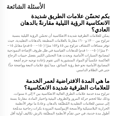
الأسئلة الشائعة
بكم تحسّن علامات الطريق شديدة
الانعكاسية الرؤية الليلية مقارنةً بالدهان
العادي؟
يمكن للعلامات الطرقية شديدة الانعكاسية أن تحسّن الرؤية الليلية بنسبة
تتراوح بين ٣٠٠٪ و٦٠٠٪ مقارنةً بالعلامات المطبقة بالدهانات التقليدية، حيث
توفر مسافات اكتشاف تتراوح بين ٤٥ و١٥٢ مترًا (١٥٠–٥٠٠ قدم) مقابل ١٥–
٣٠ مترًا (٥٠–١٠٠ قدم) للدهانات القياسية في ظل ظروف الإضاءة النموذجية
لمصابيح السيارات الأمامية. ويحدث هذا التحسّن الكبير بفضل حبيبات الزجاج
العاكسة عكسياً أو المواد المنشورية التي تقوم بإعادة توجيه حزم أشعة
المصابيح الأمامية نحو خط رؤية السائق، مما يُنتج علامات لامعة وواضحة جدًّا
حتى في الظلام الدامس.
ما هي المدة الافتراضية لعمر الخدمة
للعلامات الطرقية شديدة الانعكاسية؟
تتراوح مدة خدمة علامات الطرق العالية الانعكاسية بين ٣ إلى ٨ سنوات،
وذلك تبعًا لحجم حركة المرور والظروف البيئية واختيار المادة، مقارنةً بسنة
إلى سنتين للعلامات التقليدية المُطبَّقة بالدهان. وعادةً ما توفر الأنظمة
الحرارية البلاستيكية والأنسجة الإيبوكسية المزودة بكرات زجاجية مدمَّجة
أطول مدة خدمة، في حين تقدِّم الأنظمة المطبَّقة بالرش تكاليف أولية أقل