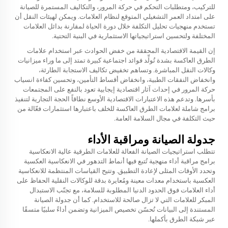
للتركيب، ومتطلبات التحكم في حركة المرور، والتكاليف المستمرة للصيانة
على امتداد العمر التشغيلي المتوقع لنظام العلامات. ويمكن لهيئات النقل أن
تستخدم منهجيات تحليل التكلفة خلال دورة الحياة لمقارنة بدائل العلامات
المختلفة ولتحسين استراتيجياتها الاستثمارية في البنية التحتية.
إن القيمة الاقتصادية المحققة من خفض الحوادث عبر استخدام علامات
الطرق العاكسة بشدة تُولِّد فوائد اجتماعية كبيرة تمتد إلى ما وراء ميزانيات
وكالات النقل المباشرة. وتساهم تخفيض تكاليف الاستجابة الطارئة،
وانخفاض النفقات الطبية، وانخفاض أقساط التأمين، وتحسين كفاءة انسياب
حركة المرور في إحداث آثار اقتصادية إيجابية تعود بالنفع على المجتمعات
بأسرها. وتدعم هذه الاعتبارات الاقتصادية الأوسع نطاقاً الحجة التجارية لتنفيذ
برامج شاملة لعلامات الطرق العاكسة للخلف باعتبارها استثمارات فعّالة من
حيث التكلفة في مجال السلامة العامة.
جدولة الصيانة ومراقبة الأداء
تتطلب استراتيجيات الصيانة الفعالة للعلامات الطرقية عالية الانعكاسية
برامج مراقبة أداء منهجية تُتبع فيها أنماط التدهور في الانعكاسية العكسية
وتحدد الأوقات المثلى لإعادة التطبيق. وتتيح القياسات المنتظمة للانعكاسية
العكسية باستخدام معدات معينة ومُعايرة بدقة للوكالات النقلية الحفاظ على
أداء العلامات فوق الحدود الدنيا المطلوبة للسلامة، مع تجنّب الاستبدال
المبكر للعلامات التي لا تزال صالحة للاستخدام. كما أن جدولة الصيانة
المستندة إلى البيانات تُحسّن تخصيص الميزانية وتضمن أداءً سلبيًا متسقًا
عبر شبكة الطرق بأكملها.