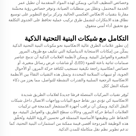
وخصائص التنظيف الذاتي. ويمكن لهذه المواد المتقدمة أن تطيل عمر
الخدمة المحتمل، وتقلل من متطلبات الصيانة، وتوفر خصائص رؤية محسَّنة
مقارنةً بتقنيات الانعكاس العكسي الحالية. وتركز برامج التطوير على توسيع
نطاق هذه الابتكارات لتشمل طرق تركيب عملية تحافظ على الجدوى التكلفة
مع تحقيق أداء أمني متفوق.
التكامل مع شبكات البنية التحتية الذكية
إن تطور علامات الطرق عالية الانعكاسية نحو مكونات البنية التحتية الذكية
يمكّن من إمكانات الاستجابة الديناميكية التي تتكيف مع ظروف المرور
المتغيرة والعوامل البيئية. ويمكن لأنظمة العلامات الذكية أن تدمج عناصر
صمامات ثنائية باعثة للضوء (LED)، أو شاشات عرض رسائل متغيرة، أو
خصائص انعكاسية راجعة تكيفية تستجيب لكثافة حركة المرور، أو الأحوال
الجوية، أو تنبيهات السلامة المحددة. وتمثل هذه التقنيات التقاءً بين الأنظمة
الانعكاسية الرجعية السلبية والقدرات النشطة للتواصل، مما يعزز من ذكاء
شبكة النقل ككل.
تُوفِر تقنيات المركبات المتصلة فرصًا جديدةً لعلامات الطريق شديدة
الانعكاسية كي تؤدي دور نقاط جمع البيانات وواجهات الاتصال داخل شبكات
النقل الذكية. ويمكن أن تراقب أجهزة الاستشعار المدمجة في تركيبات
العلامات أنماط حركة المرور، وحالات سطح الطريق، والعوامل البيئية، مع
الحفاظ على وظيفتها الأساسية المتمثلة في تحسين الرؤية الليلية. وتُحقِّق
هذه الوظيفة المزدوجة أقصى قيمة ممكنة من استثمارات البنية التحتية، كما
تدعم تطوير نظم نقل متكاملة للمدن الذكية.