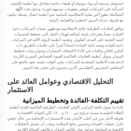
استشعار مدمجة أو مواد موصلة أو طبقات خاصة تتفاعل مع أنظمة الكشف
المركّبة على المركبات لتوفير معلومات توجيهية فورية. وتمثل هذه النُّهُج
المتكاملة تطوراً في تقنية الانعكاسية السلبية نحو أنظمة اتصال نشطة تتكيف
مع ظروف حركة المرور المتغيرة والعوامل البيئية.
توافق
العلامات الطرقية عالية الانعكاسية
مع ظهور تقنيات المركبات ذاتية
القيادة، تنشأ مقترحات قيمة إضافية لهيئات النقل التي تخطط لتحسينات
البنية التحتية على المدى الطويل. وتعتمد أنظمة الرؤية الآلية في المركبات
ذاتية القيادة وشبه ذاتية القيادة اعتماداً كبيراً على علامات الطريق ذات
التباين العالي والثبات في الأداء لاكتشاف المسارات وخوارزميات تخطيط
المسار. وتوفّر أنظمة العلامات العاكسة للضوء الخصائص البصرية اللازمة
لدعم هذه الأنظمة المتقدمة للمركبات، وفي الوقت نفسه تعود بالنفع على
السائقين البشريين التقليديين الذين يسيرون في نفس بيئة المرور.
التحليل الاقتصادي وعوامل العائد على
الاستثمار
تقييم التكلفة-الفائدة وتخطيط الميزانية
عادةً ما تفوق تكلفة التركيب الأولي للعلامات الطرقية العاكسة للغاية أنظمة
الطلاء التقليدية بنسبة تتراوح بين ٢٠٠٪ و٤٠٠٪، لكن الفوائد الاقتصادية
طويلة الأجل تبرر في أغلب الأحيان هذه الاستثمارات الإضافية من خلال خفض
تكرار عمليات الصيانة وتحسين نتائج السلامة. ويجب أن تشمل التحليلات
الاقتصادية الشاملة عوامل مثل تكاليف المواد، وتكاليف العمالة اللازمة