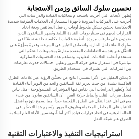
تحسين سلوك السائق وزمن الاستجابة
تُظهر الأبحاث التي أُجريت باستخدام محاكيات القيادة والدراسات التي
أُجريت على المركبات المزودة بأجهزة استشعار أن العلامات الطرقية شديدة
الانعكاسية تحسّن بشكلٍ ملحوظ أوقات رد فعل السائقين ودقة اتخاذ
القرارات لديهم في سيناريوهات القيادة الليلية. ويُظهر السائقون الذين
يقودون على طرقات مزودة بأنظمة علامات انعكاسية خلفية تحسّنًا في
سلوك البقاء داخل الحارة، وانخفاض التباين في السرعة، وقدرةً معزَّزةً على
التنقُّل عبر هندسة التقاطعات المعقدة مقارنةً بمجموعات التحكم التي
تستخدم أنظمة العلامات التقليدية. وتساهم هذه التحسينات السلوكية
مباشرةً في استقرار تدفق حركة المرور وتقليل احتمالات حدوث تعارضات
بين المركبات التي تشترك في استخدام الطريق.
لا يمكن التقليل من الأثر النفسي الناتج عن تحسُّن الرؤية عبر علامات الطرق
العاكسة بشدة، من حيث تعزيز ثقة السائقين والحد من التوتر أثناء القيادة
ليلاً. وتُظهر الدراسات التي تقاس فيها المؤشرات الفسيولوجية—مثل تباين
معدل ضربات القلب وأنماط حركة العين—أن السائقين يعانون من عبء
معرفي أقل عند التنقُّل في الطرق المُعلَّمة جيداً، مما يسمح بتوزيع أفضل
للانتباه على المخاطر المحتملة وظروف المرور. ويُسهم هذا التحسُّن في
الحالة الذهنية في اتخاذ قرارات قيادة أكثر أماناً، وتحسين الأداء العام لسلامة
الطرق عبر شبكة النقل.
استراتيجيات التنفيذ والاعتبارات التقنية