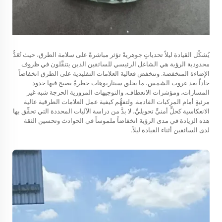
يُشكِّل القيادة ليلاً تحدياتٍ جوهريةً تؤثر مباشرةً على سلامة الطرق، حيث تُعَدُّ
محدودية الرؤية هي الشاغل الرئيسي للسائقين الذين يتنقَّلون في ظروف
الإضاءة المنخفضة. وتنخفض فعالية العلامات التقليدية على الطرق انخفاضاً
حاداً بعد غروب الشمس، ما يخلق سيناريوهات خطرةً يصبح فيها حدود
المسارات، ومؤشرات الانعطاف، والتوجيهات المرورية الحرجة شبه غير
مرئيةٍ أمام المركبات القادمة. ولتفهُّم كيفية عمل العلامات الطرقية عالية
الانعكاسية كحلٍّ أمنيٍّ تحويليٍّ، لا بدَّ من دراسة الآليات المحددة التي تحقِّق بها
هذه الزيادة في مدى الرؤية انخفاضاً ملموساً في الحوادث وتحسين الثقة
لدى السائقين أثناء القيادة ليلاً.