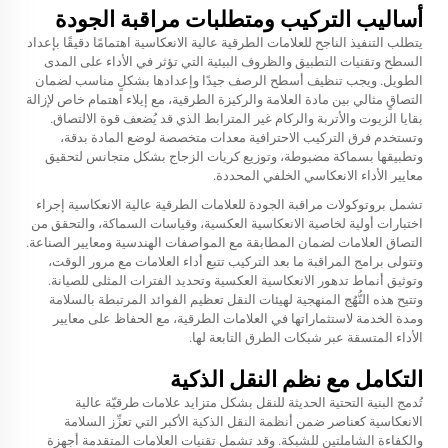
أساليب التركيب ومتطلبات مراقبة الجودة
يتطلب التنفيذ الناجح للعلامات الطرقية عالية الانعكاسية اهتمامًا دقيقًا بإعداد
السطح وتقنيات التطبيق والظروف البيئية التي تؤثر في الأداء على المدى
الطويل. ويجب تنظيف أسطح الرصف جيدًا وإعدادها بشكلٍ مناسب لضمان
التصاقٍ مثالي بين مادة العلامة والركيزة الطرقية، مع إيلاء اهتمام خاص لإزالة
بقايا الزيوت والأتربة والركام غير المترابط الذي قد يُضعف قوة الالتصاق.
وتستخدم فرق التركيب الاحترافية معدات متخصصة لوضع المادة بدقة،
وتطبيقها بسماكة مضبوطة، وتوزيع كريات الزجاج بشكل متجانس لتحقيق
معايير الأداء الانعكاسي الخلفي المحددة.
تشمل بروتوكولات مراقبة الجودة للعلامات الطرقية عالية الانعكاسية إجراء
اختبارات أولية لخاصية الانعكاسية العكسية، وقياسات السماكة، والتحقق من
التصاق العلامات لضمان المطابقة مع المواصفات الهندسية ومعايير الصناعة.
وتتولى برامج المراقبة ما بعد التركيب تتبع أداء العلامات مع مرور الوقت،
وتوثيق أنماط تدهور الانعكاسية العكسية وتحديد الفترات المثلى للصيانة.
وتتيح هذه النُّهُج المنهجية لهيئات النقل تعظيم الفوائد المرتبطة بالسلامة
ومدة الخدمة لاستثماراتها في العلامات الطرقية، مع الحفاظ على معايير
الأداء المتسقة عبر شبكات الطرق التابعة لها.
التكامل مع نظم النقل الذكية
تُدمج البنية التحتية الحديثة للنقل بشكل متزايد علامات طرقيّة عالية
الانعكاسية كعناصر ضمن أنظمة النقل الذكية الأكبر التي تعزِّز السلامة
والكفاءة الشاملتين للشبكة. وقد تشمل تقنيات العلامات المتقدمة أجهزة