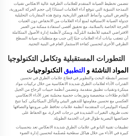
تتضمن تخطيط الصيانة المتقدم للعلامات الطرقية عالية الانعكاس تقنيات
النمذجة التنبؤية التي تتوقع أداء العلامات استنادًا إلى حجم الحركة المرورية،
والتعرض البيئي، وأنماط التدهور التاريخية. وتتيح هذه المقاربات التحليلية
جدولة الصيانة الاستباقية لمنع أداء العلامات من الانخفاض دون العتبات
الحرجة الخاصة بالسلامة، مع تحقيق أقصى استفادة ممكنة من العمر
الافتراضي المفيد للأنظمة المُركَّبة. ويمكن لأنظمة إدارة الأصول المتكاملة
أن تتعقب بيانات أداء العلامات جنبًا إلى جنب مع متطلبات صيانة السطح
الطرقي الأخرى لتحسين كفاءة الاستثمار العام في البنية التحتية.
التطورات المستقبلية وتكامل التكنولوجيا
المواد الناشئة و
التطبيق
التكنولوجيات
تستمر أنشطة البحث والتطوير في قطاع علامات الطرق في تحسين
القدرات الأداء لعلامات الطرق شديدة الانعكاسية من خلال تركيبات مواد
مبتكرة وتقنيات تطبيق متقدمة. وتتضمن أنظمة حبيبات الزجاج من الجيل
القادم طلاءات متخصصة وتوزيعات حجمية محسّنة تعزز الأداء الانعكاسي
العكسي مع تحسين مقاومتها للتدهور البيئي والتآكل الميكانيكي. كما تتيح
كيمياء البوليمرات المتقدمة أنظمة علامات تحافظ على مرونتها والتصاقها
تحت ظروف التغيرات الشديدة في درجات الحرارة، مع الحفاظ على
خصائصها البصرية طوال فترات الخدمة الطويلة.
تطبيقات تقنية النانو في علامات الطرق شديدة الانعكاس تعد بتحسينات
كبيرة في الأداء من خلال هياكل سطحية مُصمَّمة لتحسين إدارة الضوء