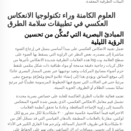
البيئات الطرقية المعقدة.
العلوم الكامنة وراء تكنولوجيا الانعكاس
العكسي في تطبيقات سلامة الطرق
المبادئ البصرية التي تُمكِّن من تحسين
الرؤية الليلية
تعمل تقنية الانعكاس العكسي على مبدأ أساسي يتمثل في إرجاع الضوء
مباشرةً إلى مصدره، بغض النظر عن الزاوية التي يسقط بها الضوء على
سطح العلامة. وت log هذه العلامات الطرقية شديدة الانعكاس تأثيرها من
خلال كريات زجاجية دقيقة مدمجة أو مواد طباقية ذات شكل مثلمي تلتقط
حزم أضواء مصابيح المركبات وتعيد توجيهها عبر نفس المسار البصري عائدًا
إلى موقع السائق. ويؤدي هذا إلى إنشاء علامةٍ لامعةٍ ومُعرَّفةٍ بوضوحٍ تبقى
مرئيةً حتى في الحالات التي تصبح فيها الخطوط المرسومة تقليديًّا غير مرئيةٍ
تمامًا بسبب الظلام أو الظروف الجوية السيئة.
تعتمد فعالية علامات الطرق العاكسة للغاية على خصائص بصرية محددة
تشمل قيم معامل الانعكاس العكسي، الذي يقيس شدة الضوء المنعكس
بالنسبة إلى زاوية الإضاءة الساقطة. وعادةً ما تحقق أنظمة العلامات
الاحترافية قيماً انعكاسية عكسية تتجاوز ٣٠٠ مليكانديلا لكل متر مربع لكل
لوكس، مقارنةً بالعلامات المطبقة بالدهان القياسي التي قد تسجّل أقل من
٥٠ مليكانديلا في ظروف الاختبار المماثلة. ويُترجم هذا الفارق الكبير في الأداء
مباشرةً إلى تحسين مسافات إدراك السائقين وقدرتهم على الحفاظ على