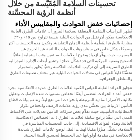
تحسينات السلامة المُقَيَّسة من خلال
أنظمة الرؤية المحسَّنة
إحصائيات خفض الحوادث والمقاييس الأداء
تُظهر الدراسات الشاملة المتعلقة بسلامة المرور أن علامات الطرق العالية
الانعكاسية يمكن أن تقلل من الحوادث الليلية بنسبة تتراوح بين ١٥٪ و٣٠٪
مقارنةً بالطرق المُعلَّمة بأنظمة الدهان التقليدية. وتكون هذه التحسينات أكثر
وضوحًا بشكل خاص في سيناريوهات الحوادث الناتجة عن الخروج عن
المسرب، حيث يوفِّر ازدياد وضوح العلامات للسائقين وقت استجابة إضافيًّا
لتصحيح وضعية المركبة التي قد تشكِّل خطرًا. وتشير أبحاث الإدارة الفيدرالية
للطرق السريعة إلى أن تركيب العلامات العاكسة رجعيًّا يُظهر باستمرار
تحسُّنًا قابلاً للقياس في معدلات الحوادث الليلية عبر مختلف تصنيفات الطرق
والمناطق الجغرافية.
تتجاوز الفوائد القابلة للقياس الكمية لعلامات الطرق شديدة الانعكاسية مجرد
خفض أعداد الحوادث لتتضمن أيضًا انخفاض مستويات شدة الإصابات وتقليل
تكاليف الأضرار المادية المرتبطة بالحوادث التي تقع ليلاً. وتدعم بيانات قطاع
التأمين الارتباط بين تحسُّن مدى رؤية علامات الرصف وانخفاض تكرار
المطالبات التأمينية، حيث تقدِّم بعض شركات التأمين تعديلات على الأقساط
للمدن التي تنفِّذ برامج شاملة لعلامات الطرق ذات الخصائص الانعكاسية
العالية. وهذه الفوائد الاقتصادية، إلى جانب التحسينات المباشرة في
السلامة، تشكِّل مبرِّرًا مقنعًا لهيئات النقل لوضع علامات الطرق شديدة
الانعكاسية في مقدمة أولوياتها عند التخطيط لتحسين البنية التحتية.