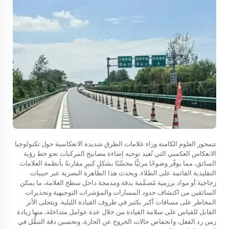
تتمحور العلوم الكامنة وراء علامات الطرق شديدة الانعكاسية حول تكنولوجيا
الانعكاس العكسي التي تُعيد توجيه إضاءة مصابيح المركبات نحو خط رؤية
السائق، مما يوفّر وضوحًا مرئيًّا محسَّنًا بشكلٍ كبيرٍ مقارنةً بأنظمة العلامات
التقليدية القائمة على الطلاء. ويحدث هذا الظاهرة البصرية عبر حبيبات
زجاجية أو مواد برزمية مُصمَّمة بدقة ومدمجة داخل سطح العلامة، ما يمكن
السائقين من اكتشاف حدود المسارات والمؤشرات التوجيهية وتحذيرات
المخاطر على مسافات أكبر بكثير في ظروف القيادة الليلية. ويتجلى الأثر
القابل للقياس على سلامة القيادة من خلال عدة عوامل متداخلة، منها زيادة
زمن رد الفعل، وانخفاض حالات الخروج عن الحارة، وتحسين دقة التنقُّل في