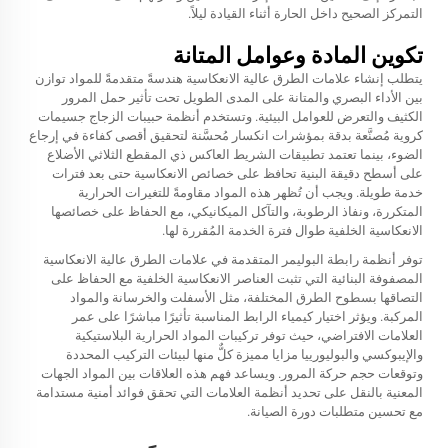
التمركز الصحيح داخل الحارة أثناء القيادة ليلاً.
تكوين المادة وعوامل المتانة
يتطلب إنشاء علامات الطرق عالية الانعكاسية هندسةً متقدمةً للمواد توازن
بين الأداء البصري والمتانة على المدى الطويل تحت تأثير حمل المرور
الكثيف والتعرض للعوامل البيئية. وتستخدم أنظمة حبيبات الزجاج جسيمات
كروية مُصنَّعة بدقة بمؤشرات انكسار مُحسَّنة لتحقيق أقصى كفاءة في إرجاع
الضوء، بينما تعتمد تطبيقات الشريط العاكس ذي المقطع الثلاثي الأضلاع
على أسطح دقيقة البنية تحافظ على خصائص الانعكاسية حتى بعد فترات
خدمة طويلة. ويجب أن تُظهر هذه المواد مقاومةً للتغيرات الحرارية
المتكررة، ونفاذ الرطوبة، والتآكل الميكانيكي، مع الحفاظ على خصائصها
الانعكاسية الخلفية طوال فترة الخدمة المُقررة لها.
توفر أنظمة رابطة البوليمر المتقدمة في علامات الطرق عالية الانعكاسية
المصفوفة البنائية التي تثبت العناصر الانعكاسية الخلفية مع الحفاظ على
التصاقها بسطوح الطرق المختلفة، مثل الأسفلت والخرسانة والمواد
المركبة. ويؤثر اختيار كيمياء الرابط المناسبة تأثيرًا مباشرًا على عمر
العلامات الافتراضي، حيث توفر تركيبات المواد الحرارية البلاستيكية
والإيبوكسي والبوليورييا مزايا مميزة كلٌّ منها لبيئات التركيب المحددة
وتوقعات حجم حركة المرور. ويساعد فهم هذه العلاقات بين المواد الجهات
المعنية بالنقل على تحديد أنظمة العلامات التي تحقق فوائد أمنية مستدامة
مع تحسين متطلبات دورة الصيانة.