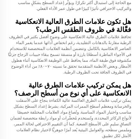
مع الحاجة إلى استبدال أكثر تكرارًا. ويؤثِّر إعداد السطح بشكلٍ مناسب
والتركيب الاحترافي تأثيرًا كبيرًا في طول عمر الأداء الفعلي.
هل تكون علامات الطرق العالية الانعكاسية
فعَّالة في ظروف الطقس الرطب؟
تحافظ علامات الطرق عالية الانعكاسية على وضوحٍ أفضل بكثير في الظروف
الرطبة مقارنةً بالدهانات التقليدية، رغم انخفاض أدائها عندما يغمر الماء
العناصر الانعكاسية بالكامل. وتتضمن أنظمة العلامات المتخصصة للاستخدام
في الأجواء الماطرة أسطحًا بارزة أو منسقة تسمح ببقاء حبيبات الزجاج جزئيًّا
مكشوفة فوق طبقة الماء، مما يحافظ على الوظيفة الانعكاسية أثناء هطول
الأمطار. وبعض الأنظمة المتقدمة تحقق ما نسبته ٧٠–٨٠٪ من أداء الوضوح
في الظروف الجافة تحت الظروف الرطبة.
هل يمكن تركيب علامات الطرق عالية
الانعكاسية على أي نوع من أسطح الرصف؟
يمكن تركيب علامات الطرق العاكسة عالية الكفاءة بنجاح على الأسفلت
والخرسانة ومعظم أسطح الممرات المركبة، بشرط إعداد السطح بشكل
مناسب واختيار المواد المناسبة. وتُصاغ مواد العلامات المختلفة خصيصًا
لأنواع الركائز المحددة، وتُستخدم مُحضِّرات أو مواد رابطة متخصصة لضمان
التصاقٍ سليمٍ على الأسطح الصعبة. كما أن التقييم الاحترافي لحالة الممر،
وملمس سطحه، والعوامل البيئية يُعد أمرًا جوهريًّا لاختيار نظام العلامات
الأمثل لكل تطبيق.