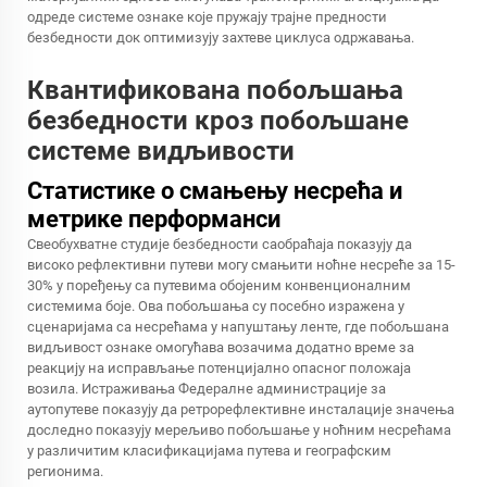
одреде системе ознаке које пружају трајне предности
безбедности док оптимизују захтеве циклуса одржавања.
Квантификована побољшања
безбедности кроз побољшане
системе видљивости
Статистике о смањењу несрећа и
метрике перформанси
Свеобухватне студије безбедности саобраћаја показују да
високо рефлективни путеви могу смањити ноћне несреће за 15-
30% у поређењу са путевима обојеним конвенционалним
системима боје. Ова побољшања су посебно изражена у
сценаријама са несрећама у напуштању ленте, где побољшана
видљивост ознаке омогућава возачима додатно време за
реакцију на исправљање потенцијално опасног положаја
возила. Истраживања Федералне администрације за
аутопутеве показују да ретрорефлективне инсталације значења
доследно показују мерељиво побољшање у ноћним несрећама
у различитим класификацијама путева и географским
регионима.