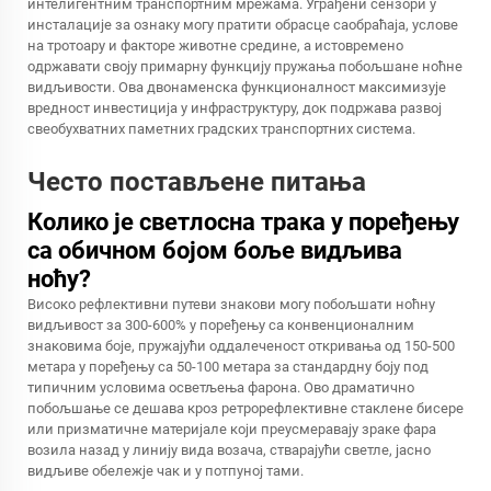
интелигентним транспортним мрежама. Уграђени сензори у
инсталације за ознаку могу пратити обрасце саобраћаја, услове
на тротоару и факторе животне средине, а истовремено
одржавати своју примарну функцију пружања побољшане ноћне
видљивости. Ова двонаменска функционалност максимизује
вредност инвестиција у инфраструктуру, док подржава развој
свеобухватних паметних градских транспортних система.
Често постављене питања
Колико је светлосна трака у поређењу
са обичном бојом боље видљива
ноћу?
Високо рефлективни путеви знакови могу побољшати ноћну
видљивост за 300-600% у поређењу са конвенционалним
знаковима боје, пружајући оддалеченост откривања од 150-500
метара у поређењу са 50-100 метара за стандардну боју под
типичним условима осветљења фарона. Ово драматично
побољшање се дешава кроз ретрорефлективне стаклене бисере
или призматичне материјале који преусмеравају зраке фара
возила назад у линију вида возача, стварајући светле, јасно
видљиве обележје чак и у потпуној тами.