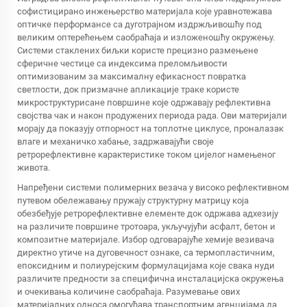
софистицирано инжењерство материјала које уравнотежава
оптичке перформансе са дуготрајном издржљивошћу под
великим оптерећењем саобраћаја и изложеношћу окружењу.
Системи стаклених биљки користе прецизно размењене
сферичне честице са индексима преломљивости
оптимизованим за максималну ефикасност повратка
светлости, док призмачне апликације траке користе
микроструктурисане површине које одржавају рефлективна
својства чак и након продужених периода рада. Ови материјали
морају да показују отпорност на топлотне циклусе, проналазак
влаге и механичко хабање, задржавајући своје
ретрорефлективне карактеристике током цијелог намењеног
живота.
Напређени системи полимерних везача у високо рефлективном
путевом обележавању пружају структурну матрицу која
обезбеђује ретрорефлективне елементе док одржава адхезију
на различите површине тротоара, укључујући асфалт, бетон и
композитне материјале. Избор одговарајуће хемије везивача
директно утиче на дуговечност ознаке, са термопластичним,
епоксидним и полиурејским формулацијама које свака нуди
различите предности за специфична инсталацијска окружења
и очекивања количине саобраћаја. Разумевање ових
материјалних односа омогућава транспортним агенцијама да