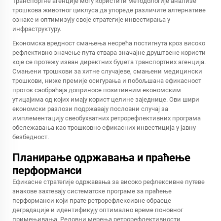
Транспортне агенције могу користити методологије анализе
трошкова животног циклуса да упореде различите алтернативе
ознаке и оптимизују своје стратегије инвестирања у
инфраструктуру.
Економска вредност смањења несрећа постигнута кроз високо
рефлективно значење пута ствара значајне друштвене користи
које се протежу изван директних буџета транспортних агенција.
Смањени трошкови за хитне случајеве, смањени медицински
трошкови, ниже премије осигурања и побољшана ефикасност
проток саобраћаја доприносе позитивним економским
утицајима од којих имају корист целине заједнице. Ови шири
економски разлози подржавају пословни случај за
имплементацију свеобухватних ретрорефлективних програма
обележавања као трошковно ефикасних инвестиција у јавну
безбедност.
Планирање одржавања и праћење
перформанси
Ефикасне стратегије одржавања за високо рефлексивне путеве
знакове захтевају систематске програме за праћење
перформанси који прате ретрорефлексивне обрасце
деградације и идентификују оптимално време поновног
примењивања. Редовни мерења ретрорефлективности