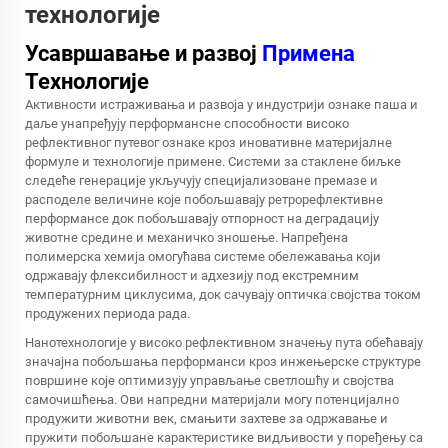
технологије
Усавршавање и развој
Примена
Технологије
Активности истраживања и развоја у индустрији ознаке паша и
даље унапређују перформансне способности високо
рефлективног путевог ознаке кроз иновативне материјалне
формуле и технологије примене. Системи за стаклене биљке
следеће генерације укључују специјализоване премазе и
расподеле величине које побољшавају ретрорефлективне
перформансе док побољшавају отпорност на деградацију
животне средине и механичко зношење. Напређена
полимерска хемија омогућава системе обележавања који
одржавају флексибилност и адхезију под екстремним
температурним циклусима, док сачувају оптичка својства током
продужених периода рада.
Нанотехнологије у високо рефлективном значењу пута обећавају
значајна побољшања перформанси кроз инжењерске структуре
површине које оптимизују управљање светлошћу и својства
самочишћења. Ови напредни материјали могу потенцијално
продужити животни век, смањити захтеве за одржавање и
пружити побољшане карактеристике видљивости у поређењу са