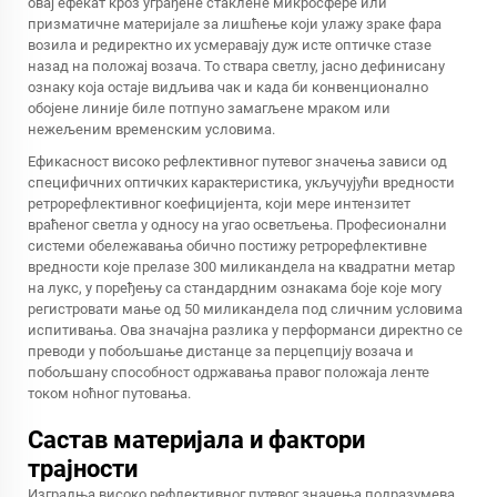
овај ефекат кроз уграђене стаклене микросфере или
призматичне материјале за лишћење који улажу зраке фара
возила и редиректно их усмеравају дуж исте оптичке стазе
назад на положај возача. То ствара светлу, јасно дефинисану
ознаку која остаје видљива чак и када би конвенционално
обојене линије биле потпуно замагљене мраком или
нежељеним временским условима.
Ефикасност високо рефлективног путевог значења зависи од
специфичних оптичких карактеристика, укључујући вредности
ретрорефлективног коефицијента, који мере интензитет
враћеног светла у односу на угао осветљења. Професионални
системи обележавања обично постижу ретрорефлективне
вредности које прелазе 300 миликандела на квадратни метар
на лукс, у поређењу са стандардним ознакама боје које могу
регистровати мање од 50 миликандела под сличним условима
испитивања. Ова значајна разлика у перформанси директно се
преводи у побољшање дистанце за перцепцију возача и
побољшану способност одржавања правог положаја ленте
током ноћног путовања.
Састав материјала и фактори
трајности
Изградња високо рефлективног путевог значења подразумева