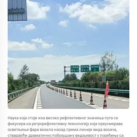
Наука која стоји иза високо рефлективног значења пута се
фокусира на ретрорефлективну технологију која преусмерава
осветљење фара возила назад према линији вида возача,
стварајући драматично побољшану видљивост у поређењу са