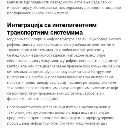
максимизују предности безбедности и трајање рада својих
инвестиција у обележавање, док одржавају доследне стандарде
перформанси широм својих путева.
Интеграција са интелигентним
транспортним системима
Модерна транспортна инфраструктура све више укључује високо
рефлективно путеве као компоненте у већим интелигентним
транспортним системима који побољшавају целокупну
безбедност и ефикасност мреже. Напредне технологије
обележавања могу укључивати уграђене сензоре, проводничке
материјале или специјализоване премазе који комуницирају са
системима за детекцију на основу возила како би пружили
информације о вођењу у реалном времену. Ови интегрисани
приступи представљају еволуцију пасивне ретрорефлективне
технологије према активним комуникационим системима који
се прилагођавају променљивим условима саобраћаја и
факторима животне средине.
Способност
високо рефлективни путеви знакови
са новим
технологијама аутономних возила ствара додатне понуде
вредности за транспортне агенције које планирају дугорочна
побољшања инфраструктуре. Системи машинског вида у