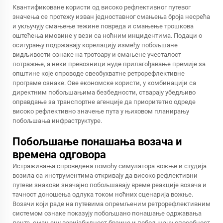
Квантификоване користи од високо рефлективног путевог
значења се протежу изван једноставног смањења броја несрећа
и укључују смањење тежине повреда и смањење трошкова
оштећења имовине у вези са ноћним инцидентима. Подаци о
осигурању подржавају корелацију између побољшане
видљивости ознаке на тротоару и смањене учесталост
потражње, а неки превозници нуде прилагођавање премије за
општине које спроводе свеобухватне ретрорефлективне
програме ознаке. Ове економске користи, у комбинацији са
директним побољшањима безбедности, стварају убедљиво
оправдање за транспортне агенције да приоритетно одреде
високо рефлективно значење пута у њиховом планирању
побољшања инфраструктуре.
Побољшање понашања возача и
времена одговора
Истраживања спроведена помоћу симулатора вожње и студија
возила са инструментима откривају да високо рефлективни
путеви знакови значајно побољшавају време реакције возача и
тачност доношења одлука током ноћних сценарија вожње.
Возачи који раде на путевима опремљеним ретрорефлективним
системом ознаке показују побољшано понашање одржавања
ленте, смањену варијабилност брзине и побољшану способност