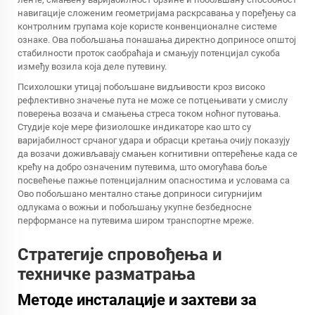
навигације сложеним геометријама раскрсавања у поређењу са
контролним групама које користе конвенционалне системе
ознаке. Ова побољшања понашања директно доприносе општој
стабилности проток саобраћаја и смањују потенцијал сукоба
између возила која деле путевину.
Психолошки утицај побољшане видљивости кроз високо
рефлективно значење пута не може се потцењивати у смислу
поверења возача и смањења стреса током ноћног путовања.
Студије које мере физиолошке индикаторе као што су
варијабилност срчаног удара и обрасци кретања очију показују
да возачи доживљавају смањен когнитивни оптерећење када се
крећу на добро означеним путевима, што омогућава боље
посвећење пажње потенцијалним опасностима и условама са
Ово побољшано ментално стање доприноси сигурнијим
одлукама о вожњи и побољшању укупне безбедносне
перформансе на путевима широм транспортне мреже.
Стратегије спровођења и
техничке разматрања
Методе инсталације и захтеви за