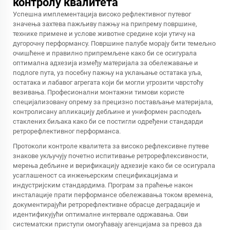
контролу квалитета
Успешна имплементација високо рефлективног путевог
значења захтева пажљиву пажњу на припрему површине,
технике примене и услове животне средине који утичу на
дугорочну перформансу. Површине палубе морају бити темељно
очишћене и правилно припремљене како би се осигурала
оптимална адхезија између материјала за обележавање и
подлоге пута, уз посебну пажњу на уклањање остатака уља,
остатака и лабавог агрегата који би могли угрозити чврстоћу
везивања. Професионални монтажни тимови користе
специјализовану опрему за прецизно постављање материјала,
контролисану апликацију дебљине и униформен расподељ
стаклених биљака како би се постигли одређени стандарди
ретрорефлективног перформанса.
Протоколи контроле квалитета за високо рефлексивне путеве
знакове укључују почетно испитивање ретрорефлексивности,
мерења дебљине и верификацију адхезије како би се осигурала
усаглашеност са инжењерским спецификацијама и
индустријским стандардима. Програм за праћење након
инсталације прати перформансе обележавања током времена,
документирајући ретрорефлективне обрасце деградације и
идентификујући оптималне интервале одржавања. Ови
систематски приступи омогућавају агенцијама за превоз да