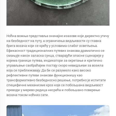
Ноћна вожња представља значајне изазове који директно утичу
на безбедност на путу, а ограничења видљивости су главна
брига возача који се крећу у условима слабог осветљења.
Ефикасност традиционалних путевих знакова драматично се
смањује након заласка сунца, стварајући опасне сценарије у
којима границе путева, индикатори за окретање и критично
управљање саобраћајем постају скоро невидљиви за возила
која се приближавају. Да би се разумело како високо
рефлективни путеви знакови функционишу као
трансформативно безбедносно решење, потребно је испитати
специфичне механизме кроз које се побољшана видљивост
преводи у мерево редица несрећа и побољшано поверење
возача током ноћних сати.