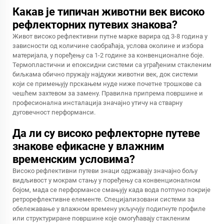
Какав је типичан животни век високо
рефлекторних путевих знакова?
Живот високо рефлективни путне марке варира од 3-8 година у
зависности од количине саобраћаја, услова околине и избора
материјала, у поређењу са 1-2 године за конвенционалне боје.
Термопластични и епоксидни системи са уграђеним стакленим
биљкама обично пружају најдужи животни век, док системи
који се примењују прскањем нуде ниже почетне трошкове са
чешћем захтевом за замену. Правилна припрема површине и
професионална инсталација значајно утичу на стварну
дуговечност перформанси.
Да ли су високо рефлекторне путеве
знакове ефикасне у влажним
временским условима?
Високо рефлективни путеви знаци одржавају значајно бољу
видљивост у мокрам стању у поређењу са конвенционалном
бојом, мада се перформансе смањују када вода потпуно покрије
ретрорефлективне елементе. Специјализовани системи за
обележавање у влажном времену укључују подигнуте профиле
или структуриране површине које омогућавају стакленим