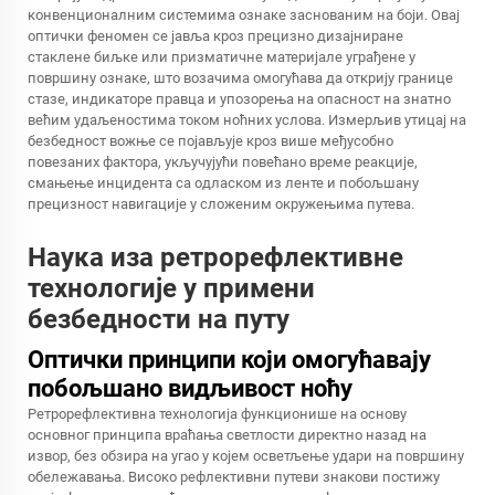
конвенционалним системима ознаке заснованим на боји. Овај
оптички феномен се јавља кроз прецизно дизајниране
стаклене биљке или призматичне материјале уграђене у
површину ознаке, што возачима омогућава да открију границе
стазе, индикаторе правца и упозорења на опасност на знатно
већим удаљеностима током ноћних услова. Измерљив утицај на
безбедност вожње се појављује кроз више међусобно
повезаних фактора, укључујући повећано време реакције,
смањење инцидента са одласком из ленте и побољшану
прецизност навигације у сложеним окружењима путева.
Наука иза ретрорефлективне
технологије у примени
безбедности на путу
Оптички принципи који омогућавају
побољшано видљивост ноћу
Ретрорефлективна технологија функционише на основу
основног принципа враћања светлости директно назад на
извор, без обзира на угао у којем осветљење удари на површину
обележавања. Високо рефлективни путеви знакови постижу