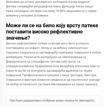
биљкама да остану делимично изложене изнад воденог
филма, сачувајући ретрорефлективну функцију током кише.
Неки напредни системи постижу 70-80% видљивости у сувом
времену у мокрим условима.
Може ли се на било коју врсту патеке
поставити високо рефлективно
значење?
Високо рефлективни путеви знакови могу бити успешно
постављени на асфалт, бетон и на већину композитних
пашаних површина уз одговарајућу припрему површине и избор
материјала. Различити материјали за обележавање су
формулисани за специфичне типове субстрата, са
специјализованим прајмерима или везујућим агенсима који се
користе да би се осигурала одговарајућа адхезија на тешке
површине. Професионална процена стања тротоара, текстуре
површине и фактора животне средине је од суштинског значаја
за избор оптималног система обележавања за сваку примену.
Пре:
Како радијативно хлађење може смањити температуру зграде тако што одражава сунчеву светлост и излази топлоту?