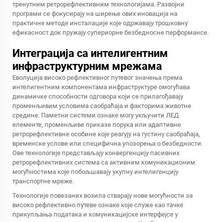
тренутним ретрорефлективним технологијама. Развојни
програми се фокусирају на ширење ових иновација на
практичне методе инсталације које одржавају трошковну
ефикасност док пружају супериорне безбедносне перформансе.
Интеграција са интелигентним
инфраструктурним мрежама
Еволуција високо рефлективног путевог значења према
интелигентним компонентама инфраструктуре омогућава
динамичке способности одговора који се прилагођавају
променљивим условима саобраћаја и факторима животне
средине. Паметни системи ознаке могу укључити ЛЕД
елементе, променљиве приказе порука или адаптивне
ретрорефлективне особине које реагују на густину саобраћаја,
временске услове или специфична упозорења о безбедности.
Ове технологије представљају конвергенцију пасивних
ретрорефлективних система са активним комуникационим
могућностима које побољшавају укупну интелигенцију
транспортне мреже.
Технологије повезаних возила стварају нове могућности за
високо рефлективно путеве ознаке које служе као тачке
прикупљања података и комуникацијске интерфејсе у