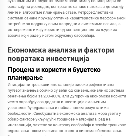
аутономним и полуавтономним возилима у великој мери се
ослањају на доследне, контрастне ознаке патека за детекцију
ленте и алгоритме планирања стазе. Ретрорефлективни
системи ознаке пружају оптичке карактеристике перформанси
потребне за подршку овим напредним системима возила, а
истовремено имају користи од конвенционалних људских
возача који раде у истом окружењу саобраћаја.
Економска анализа и фактори
повратака инвестиција
Процена и користи и буџетско
планирање
Иницијални трошкови инсталације високо рефлективног
путевог значења обично су већи од конвенционалних система
означења бојом за 200-400%, али дугорочна економска користи
често оправђују ова додатна инвестиција смањеним
учесталошћу одржавања и побољшаним резултатима
безбедности. Свеобухватна економска анализа мора узети у
обзир факторе укључујући трошкове материјала, рад на
инсталацији, захтеве за контролу саобраћаја и текуће трошкове
одржавања током очекиваног живота система обележавања.