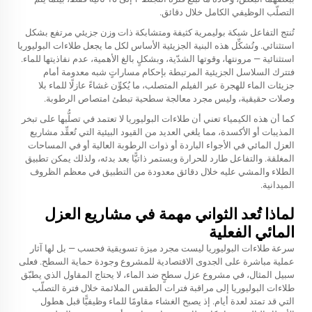
التصلّب الوظيفي الكامل خلال دقائق.
تُنتج التفاعل شبكة بوليمرية كثيفة ومتشابكة ذات وزن جزيئي مرتفع بشكل
استثنائي. وتُشكِّل هذه البنية الجزيئية الأساس لكل ما يجعل طلاءات البوليوريا
استثنائية — مرونتها، وقوتها الشدّية، وبشكلٍ بالغ الأهمية، عدم نفاذيتها للماء.
فتترك السلاسل الجزيئية المرتبطة بإحكام مساراتٍ شبه معدومة أمام
جزيئات الماء للهجرة عبر الفيلم المتصلب، ما يُكوِّن غشاءً عازلًا للماء بلا
وصلات حقيقية، وليس مجرد معالجة سطحية تبطئ امتصاص الرطوبة.
كما أن هذه الكيمياء تعني أن طلاءات البوليوريا لا تعتمد في تصلُّبها على تبخر
المذيبات أو الأكسدة، مما يلغي العديد من القيود البيئية التي تُعقِّد مشاريع
العزل المائي في الأجواء الباردة أو ذوات الرطوبة العالية أو في المساحات
المغلقة. والتفاعل طارد للحرارة ويستمر ذاتيًّا بعد بدئه، ولذلك يمكن تطبيق
الطلاء والمشي عليه خلال دقائق معدودة من التطبيق في معظم الظروف
الميدانية.
لماذا تُعد الثواني مهمة في مشاريع العزل
المائي الفعلية
سرعة طلاءات البوليوريا ليست مجرد ميزة تسويقية فحسب — بل لها آثار
عملية مباشرة على الجدوى الاقتصادية للمشروع وجودة حماية السطح. فعلى
سبيل المثال، في مشروع عزل سطحٍ ضد الماء، لا يحتاج المقاول الذي يطبّق
طلاءات البوليوريا إلى مراقبة فترات الطقس الملائمة خلال فترة التصلّب
التي قد تمتد لعدة أيام. إذ يصبح الغشاء مقاومًا للماء وظيفيًّا قبل هطول