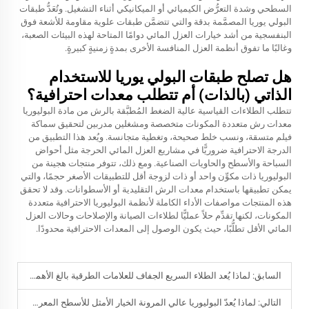
السطحي وشدة التعرُّض الكيميائي أو الميكانيكي أثناء التشغيل. وتُعَدُّ طبقات
البولي يوريا المصمَّمة بدقة والتي تتضمَّن طبقات علوية مقاومة للأشعة فوق
البنفسجية من أشد خيارات العزل المائي دوامًا المتاحة لهذه البيئات الصعبة،
وغالبًا ما تفوق أنظمة العزل المنافسة الأخرى بمدةٍ زمنيةٍ كبيرةٍ.
هل تصلح طبقات البولي يوريا للاستخدام
الذاتي (بالذات) أم تتطلب معدات احترافية؟
تتطلب الطلاءات القياسية عالية الضغط المُطبَّقة بالرش من مادة البوليوريا
معدات رش متعددة المكونات متخصصة ومشغلين مدربين لتحقيق سماكة
فيلم متسقة، ونسب خلط صحيحة، وتغطية متجانسة. ويُعد هذا التطبيق من
الدرجة الاحترافية ضروريًّا في مشاريع العزل المائي الحرجة مثل أحواض
السباحة والأسطح والحاويات الصناعية. ومع ذلك، تتوفر منتجات هجينة من
البوليوريا ذات مكوِّن واحد أو ذات لزوجة أقل للتطبيقات الأصغر حجمًا، والتي
يمكن تطبيقها باستخدام معدات الرش التقليدية أو الأسطوانات. وقد لا تحقق
هذه المنتجات مواصفات الأداء الكاملة لأنظمة البوليوريا الاحترافية متعددة
المكونات، لكنها تقدِّم حلاً عمليًّا لطلاءات الصيانة والإصلاحات وحالات العزل
المائي الأقل تطلُّبًا، حيث يكون الوصول إلى المعدات الاحترافية محدودًا.
السابق:
لماذا يُعد الطلاء السريع الجفاف للعلامات الطرقية بالغ الأهمية لتقليل التأخيرات المرورية أثناء التطبيق؟
التالي:
لماذا يُعدّ البوليوريا عالي المرونة الخيار الأمثل للأسطح المعرضة للتمدّد والانكماش؟