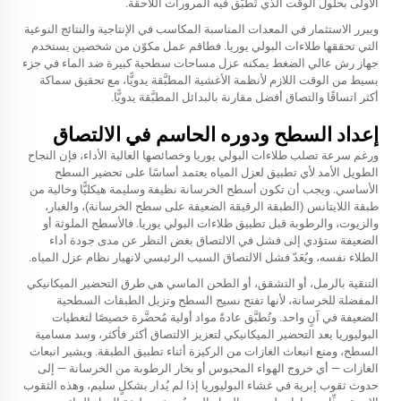
الأولى بحلول الوقت الذي تُطبَّق فيه المرورات اللاحقة.
ويبرر الاستثمار في المعدات المناسبة المكاسب في الإنتاجية والنتائج النوعية
التي تحققها طلاءات البولي يوريا. فطاقم عمل مكوّن من شخصين يستخدم
جهاز رش عالي الضغط يمكنه عزل مساحات سطحية كبيرة ضد الماء في جزء
بسيط من الوقت اللازم لأنظمة الأغشية المطبَّقة يدويًّا، مع تحقيق سماكة
أكثر اتساقًا والتصاق أفضل مقارنة بالبدائل المطبَّقة يدويًّا.
إعداد السطح ودوره الحاسم في الالتصاق
ورغم سرعة تصلب طلاءات البولي يوريا وخصائصها العالية الأداء، فإن النجاح
الطويل الأمد لأي تطبيق لعزل المياه يعتمد أساسًا على تحضير السطح
الأساسي. ويجب أن تكون أسطح الخرسانة نظيفة وسليمة هيكليًّا وخالية من
طبقة اللايتانس (الطبقة الرقيقة الضعيفة على سطح الخرسانة)، والغبار،
والزيوت، والرطوبة قبل تطبيق طلاءات البولي يوريا. فالأسطح الملوثة أو
الضعيفة ستؤدي إلى فشل في الالتصاق بغض النظر عن مدى جودة أداء
الطلاء نفسه، ويُعَدّ فشل الالتصاق السبب الرئيسي لانهيار نظام عزل المياه.
التنقية بالرمل، أو التشقق، أو الطحن الماسي هي طرق التحضير الميكانيكي
المفضلة للخرسانة، لأنها تفتح نسيج السطح وتزيل الطبقات السطحية
الضعيفة في آنٍ واحد. وتُطبَّق عادةً مواد أولية مُحضَّرة خصيصًا لتغطيات
البوليوريا بعد التحضير الميكانيكي لتعزيز الالتصاق أكثر فأكثر، وسد مسامية
السطح، ومنع انبعاث الغازات من الركيزة أثناء تطبيق الطبقة. ويشير انبعاث
الغازات — أي خروج الهواء المحبوس أو بخار الرطوبة من الخرسانة — إلى
حدوث ثقوب إبرية في غشاء البوليوريا إذا لم يُدار بشكلٍ سليم، وهذه الثقوب