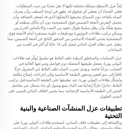
يُعَدُّ عزل الأسطح مشكلة مختلفة لكنها لا تقل تحديًا من حيث المتطلبات.
فعلى الغشاء أن يغطي أي شقوق قد تظهر في لوحة السقف، وأن يصرف
المياه بكفاءة دون السماح بتجمعها (التجمُّع) الذي قد يُضعف التصاقه، وأن
يتحمل التعرض لأشعة الشمس فوق البنفسجية دون أن يتآكل سطحه أو
يصبح هشًّا، وأن يظل سليمًا طوال عقود من التمدد والانكماش الحراريين.
ويمكن تركيب طلاءات البوليوريا مع طبقات علوية مستقرة أمام الأشعة فوق
البنفسجية تحمي الغشاء الأساسي من التدهور الناتج عن أشعة الشمس، مما
يطيل عمر نظام العزل المائي ليصل إلى ١٥ عامًا أو أكثر في العديد من
المناخات.
عزل الحمامات والمناطق الرطبة خلف البلاط هو تطبيقٌ تُوفِّر فيه طلاءات
البولي يوريا، بفضل طبيعتها المتصلة دون فواصل وسرعتها العالية في
التصلب، مزاياً خاصة. ويؤدي تسرب المياه خلف البلاط غير المعزول عزلًا
كافيًا إلى نمو العفن وتدهور الطبقة الأساسية وإلى إجراءات إصلاح مكلفة.
وتُشكِّل طلاءات البولي يوريا، عند تطبيقها على الطبقة الأساسية قبل تركيب
البلاط، حاجزًا عازلًا إيجابيًا ضد الماء يمنع وصول أي ماء يتسلل عبر مفاصل
الجص إلى الطبقة الأساسية الإنشائية، مما يحمي الغلاف البنائي للمبنى على
المدى الطويل.
تطبيقات عزل المنشآت الصناعية والبنية
التحتية
وبالإضافة إلى تطبيقات غلاف المباني، تُستخدم طلاءات البولي يوريا على
نطاق واسع في مجالات البنية التحتية والمقاوم للماء في البيئات الصناعية،