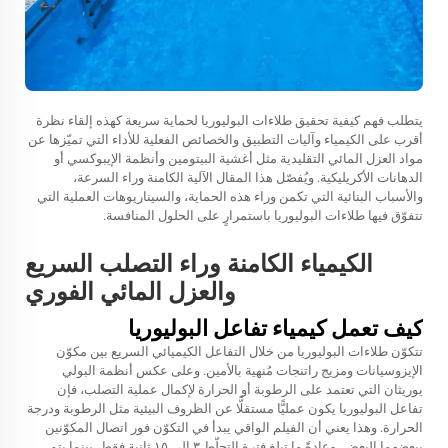
يتطلب فهم كيفية تحقيق طلاءات البوليوريا لحماية سريعة كهذه إلقاء نظرة
أقرب على الكيمياء وآليات التطبيق والخصائص الفعلية للأداء التي تميّزها عن
مواد العزل المائي التقليدية مثل أغشية البيتومين وأنظمة الإيبوكسي أو
الدهانات الأكريليكية. ويُفصّل هذا المقال الآلية الكامنة وراء السرعة،
والأسباب البنائية التي تكمن وراء هذه الحماية، والسيناريوهات العملية التي
تتفوّق فيها طلاءات البوليوريا باستمرارٍ على الحلول المنافسة.
الكيمياء الكامنة وراء التصلب السريع
والعزل المائي الفوري
كيف تعمل كيمياء تفاعل البوليوريا
تتكوّن طلاءات البوليوريا من خلال التفاعل الكيميائي السريع بين مكوّن
الإيزوسيانات ومزيج راتنجات مُنهية بالأمين. وعلى عكس أنظمة البولي
يوريثان التي تعتمد على الرطوبة أو الحرارة لإكمال عملية التصلب، فإن
تفاعل البوليوريا يكون عمليًّا مستقلًّا عن الظروف البيئية مثل الرطوبة ودرجة
الحرارة. وهذا يعني أن الفيلم الواقي يبدأ في التكوّن فور اتصال المكوّنين
ببعضهما البعض، وعادةً ما تبلغ فترة التجلّط ٣ إلى ١٥ ثانية فقط، بينما يتم