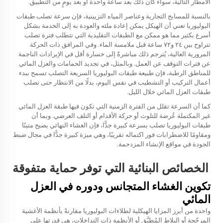
الأمطار التالية، سواء كان ذلك بعد ساعة واحدة أو بعد يومٍ من التطبيق.
بالنسبة للمسابح التجارية وعناصر المياه التزيينية، فإن سرعة تصلب طبقات
البوليوريا تعني أن الهيكل يمكن إعادة ملئه والعودة به إلى الخدمة بشكل
أسرع بكثير مما هو ممكن مع الطبقات التقليدية التي تتطلب فترة تصلب
تتراوح بين ٢٤ و٧٢ ساعة قبل ملامسة الماء. وفي المرافق ذات الحركة
المرورية العالية، يُترجم ذلك مباشرةً إلى خسارة أقل في الإيرادات الناجمة
عن فترات التوقف عن العمل. وبالمثل، في تجديد الحمامات والعزل المائي
للمناطق الرطبة، فإن طبيعة طبقات البوليوريا السريعة التصلب تسمح ببدء
أعمال التركيب أو التشطيب في نفس اليوم، بدلًا من الانتظار حتى تصلب
طبقات العزل المائي خلال الليل.
كما أن السرعة تقلل من الفترة الزمنية التي تكون فيها طبقة العزل المائي
غير المكتملة عُرضة للتلوث أو حركة الأقدام أو التلف العرضي. وبما أن
طبقات البوليوريا تصلب بسرعة كبيرة جدًّا، فإن الغشاء النهائي يصبح متينًا
ومقاومًا للاضطرابات فور اكتماله تقريبًا، وهي ميزة كبيرة جدًّا في مجال ضبط
الجودة في مواقع الإنشاء المزدحمة.
الخصائص البنائية التي توفر حماية متفوقة
تكوين الغشاء المتجانس ودوره في العزل
المائي
واحدة من أبرز المزايا الهيكلية لطلاءات البوليوريا مقارنةً بأنظمة الأغشية
المرجّحة أو البلاط المُطبَّق أو الأنظمة ذات التداخلات، هي قدرتها على