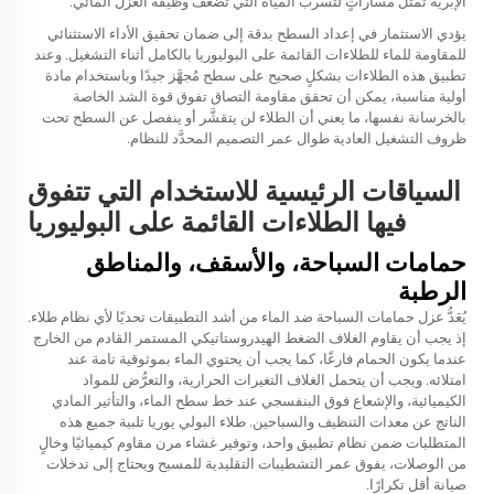
الإبرية تمثِّل مساراتٍ لتسرب المياه التي تُضعف وظيفة العزل المائي.
يؤدي الاستثمار في إعداد السطح بدقة إلى ضمان تحقيق الأداء الاستثنائي
للمقاومة للماء للطلاءات القائمة على البوليوريا بالكامل أثناء التشغيل. وعند
تطبيق هذه الطلاءات بشكلٍ صحيح على سطح مُجهَّز جيدًا وباستخدام مادة
أولية مناسبة، يمكن أن تحقق مقاومة التصاق تفوق قوة الشد الخاصة
بالخرسانة نفسها، ما يعني أن الطلاء لن يتقشَّر أو ينفصل عن السطح تحت
ظروف التشغيل العادية طوال عمر التصميم المحدَّد للنظام.
السياقات الرئيسية للاستخدام التي تتفوق
فيها الطلاءات القائمة على البوليوريا
حمامات السباحة، والأسقف، والمناطق
الرطبة
يُعَدُّ عزل حمامات السباحة ضد الماء من أشد التطبيقات تحديًا لأي نظام طلاء.
إذ يجب أن يقاوم الغلاف الضغط الهيدروستاتيكي المستمر القادم من الخارج
عندما يكون الحمام فارغًا، كما يجب أن يحتوي الماء بموثوقية تامة عند
امتلائه. ويجب أن يتحمل الغلاف التغيرات الحرارية، والتعرُّض للمواد
الكيميائية، والإشعاع فوق البنفسجي عند خط سطح الماء، والتأثير المادي
الناتج عن معدات التنظيف والسباحين.
طلاء البولي يوريا
تلبية جميع هذه
المتطلبات ضمن نظام تطبيق واحد، وتوفير غشاء مرن مقاوم كيميائيًا وخالٍ
من الوصلات، يفوق عمر التشطيبات التقليدية للمسبح ويحتاج إلى تدخلات
صيانة أقل تكرارًا.