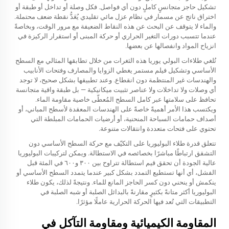
تشكيل حاجز متجانسٍ كاملٍ دون أي فواصل. فكل وصلة أو تداخل أو طبقة أو
اختراق ناتج عن مسمار في نظام عزل مائي تقليدي يُعَدُّ نقطة ضعف محتملة.
والماء لا يتوقف عن البحث عن هذه النقاط الضعيفة مع مرور الوقت، وبخاصةً
عندما تتسبب دورات التغير الحراري أو حركة المبنى أو استقرار الركيزة في
انزياح المواد وانفصالها عن بعضها.
تُلغي طلاءات البولي يوريا هذه الثغرات من خلال تطابقها المثالي مع السطح
الأساسي وتشكيل فيلم مستمر يغطي الزوايا والمصارف وفتحات الأنابيب
والهندسات غير المنتظمة دون انقطاع. وعند تطبيقها بشكل صحيح، لا توجد
أي وصلات ولا تداخلات ولا عناصر تثبيت ميكانيكية — بل طبقة واقية متجانسة
تحافظ على سلامتها عبر كامل السطح المُعطّى خاصية مقاومة الماء.
ويكتسب هذا الأمر أهميةً خاصةً على الهندسات المعقدة لأسطح المباني، أو
أصداف حمامات السباحة المنحنية، أو أرضيات الحمامات المبلطة التي
تحتوي على فتحات متعددة وانتقالات متنوعة.
تتعلق قدرة طلاء البوليوريا على التكيّف مع حركة السطح الأساسي دون
التشقق ارتباطًا مباشرًا بخصائصه في الاستطالة. ويمكن لتركيبات البوليوريا
عالية الجودة أن تحقق قيم استطالة تتراوح بين ٣٠٠ و٦٠٠ في المئة قبل
الفشل، أي أنها تستطيع التمدد بشكل كبير عندما يتمدد السطح الأساسي أو
ينكمش أو ينحني دون كسر الحاجز المانع للماء. ونتيجةً لذلك، يكون طلاء
البوليوريا أكثر متانةً بكثيرٍ مقارنةً بالبدائل الصلبة أو شبه الصلبة في
التطبيقات التي تُعد فيها الحركة الحرارية عاملًا مؤثرًا.
المقاومة الكيميائية ومقاومة التآكل في