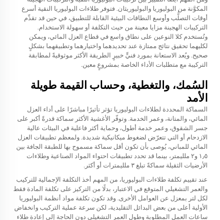
المكوَّنة من البوليوريا والبوليوريثان. فتوفر طلاءات البوليوريا النقية أسرع
أوقات التصلُّب وأوسع النطاقات البيئية القابلة للتطبيق، في حين قد تقدِّم
التركيبات الهجينة مزايا معينة من حيث التكلفة أو سهولة الاستخدام.
وتُستخدم كلا النوعين على نطاق واسع في قطاع العزل المائي، ويمكن
لكليهما تحقيق نتائج ممتازة عند تحديدهما واختيارهما وتطبيقهما بشكلٍ
صحيح. ويُعد الاستعانة بمورد فنيٍّ خبيرٍ الطريقة الأكثر موثوقيةً لمطابقة
التركيبة مع متطلبات الأداء الخاصة بمشروعٍ معين.
السُمك، والتغطية، وحساب القيمة طويلة
الأمد
السماكة المحددة لطلاءات البوليوريا تؤثر تأثيرًا مباشرًا على أداء العزل
المائي، والمتانة، وعمر الخدمة. وتوفّر الأغشية الأكثر سماكة قدرةً أكبر على
جسر الشقوق، وعمر خدمة أطول، وحماية أكثر فاعلية في البيئات عالية
الازدحام أو التي تتعرّض لضغوط ميكانيكية شديدة. ولمعظم تطبيقات العزل
المائي للمباني، يُوصى بأن تكون أقل سماكة مسموح بها للطبقة الجافة بين
١٫٥ و٢ ملليمتر، بينما قد تحدد تطبيقات احتواء المواد الصناعية وطلاءات
الأرضيات الثقيلة سماكةً تبلغ ٣ ملليمترات أو أكثر.
عند تقييم تكلفة طلاءات البوليوريا، من المهم أخذ التكلفة الإجمالية للتركيب
والعمر التشغيلي المتوقع في الاعتبار، بدلًا من التركيز على تكلفة المادة فقط
لكل لتر بمعزل عن العوامل الأخرى. وقد تكون تكلفة مواد أنظمة البوليوريا
الأولية أعلى من بعض البدائل التقليدية، لكن سرعة عملية التركيب وانخفاض
ساعات العمل المطلوبة وطول العمر التشغيلي دون الحاجة إلى إعادة طلاء