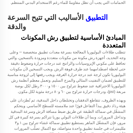
الحمامات التي يجب أن تظل مقاومةً للماء رغم الاستخدام البدني المنتظم.
التطبيق
الأساليب التي تتيح السرعة
والدقة
المبادئ الأساسية لتطبيق رش المكونات
المتعددة
تتطلب طلاءات البوليوريا المعالجة بسرعة معدات تطبيق متخصصة — وعلى
وجه التحديد، أجهزة رش مكونة من مكونات متعددة ومزودة بالتسخين، والتي
تحافظ على مكوني الإيزوسيانات والراتنج عند درجات حرارة وضغوط دقيقة
حتى لحظة اصطدامهما عند طرف فوهة الرش. ويجب التسخين لأن مكونات
البوليوريا تكون لزجة عند درجة حرارة الغرفة، ويجب رفعها إلى لزوجة مناسبة
للتطبيق لضمان التفتيت المثالي والمزج السليم. وتعمل معظم أنظمة رش
البوليوريا الاحترافية عند ضغوط تتراوح بين ١٥٠٠ و٣٠٠٠ رطل لكل بوصة
مربعة (psi)، ودرجات حرارة تتراوح بين ٦٠ و٨٠ درجة مئوية لكل مكون.
وبهذه الظروف، تتقاطع الدفقتان وتختلطان داخل البندقية، ثم تُطرَدان على
هيئة رذاذ دقيق يبدأ التفاعل فورًا عند ملامسته للسطح الأساسي. ويتحكم
المشغّل في سماكة الطبقة عن طريق ضبط مسافة الرش وسرعة البندقية
وتداخل المرورات. وبما أن طلاءات البولي يوريا تتراكم بسرعة كبيرة في كل
مرور، فإن المشغّل الماهر يستطيع تطبيق سماكة غشاء تتراوح بين ١ و٣
ملليمترات في جلسة تطبيق واحدة متواصلة، مع اكتمال تصلّب المرورات