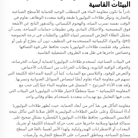
البيئات القاسية
نادراً ما تكون مقاومة الماء هي المتطلب الوحيد للحماية للأسطح الصناعية
والتجارية. وتوفّر طلاءات البوليوريا طبقة واقية متعددة الوظائف تقاوم في
الوقت نفسه تسرب المياه، والهجوم الكيميائي، والتدهور الناتج عن الأشعة
فوق البنفسجية، والاحتكاك المادي. وفي تطبيقات حمامات السباحة، يجب أن
يتحمّل الطلاء التعرّض المستمر لمياه الكلور، والتقلبات في درجة الحموضة
(pH)، والمواد الكيميائية المستخدمة في التنظيف، دون أن يتقرّح أو يلين أو
يتقشّر. وقد صُمّمت طلاءات البوليوريا بحيث تحافظ على قوة التصاقها
وخصائص حاجزها في ظل هذه الظروف التشغيلية القاسية.
في البيئات الصناعية، تُستخدم طلاءات البوليوريا لحماية أرضيات الخرسانة،
والحواف الواقية الثانوية، وبطانات الخزانات من انسكابات الأحماض،
والتعرض للوقود، والتلامس مع المذيبات. كما أن البنية المتداخلة الكثيفة التي
تسهم في مقاومة الماء تقاوم أيضًا امتصاص السوائل العدوانية وتسربها.
وتُعد هذه الأداء المزدوج — المتمثل في مقاومة الماء جنبًا إلى جنب مع
المقاومة الكيميائية — سببًا منطقيًّا لاختيار طلاءات البوليوريا في البيئات التي
يجب فيها التعامل مع تهديدات متعددة باستخدام نظام وقائي واحد.
مقاومة التآكل هي بعدٌ آخر من أبعاد الحماية، حيث تُظهر طلاءات البوليوريا
أداءً استثنائيًّا. وعلى عكس الطلاءات البوليمرية الأقل صلابةً التي تتآكل نتيجة
التلامس السطحي، تحافظ طلاءات البوليوريا المُحضَّرة بشكلٍ صحيح على
سماكة فيلمها وسلامة حاجزها حتى تحت حركة المشاة الكثيفة أو تحريك
المعدات أو الاضطرابات الهيدروليكية. ولهذا الأمر أهميةٌ بالغةٌ في أسطح
مسابح السباحة، ومناطق الممرات على الأسطح التجارية، وأرضيات