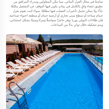
صامتةً في مجال العزل المائي، مما مكّن المقاولين ومدراء المرافق من
تطبيق غشاء واقٍ بالكامل في بيئاتٍ يكون فيها التوقف عن التشغيل مكلفًا
جدًّا، ولا يمكن تحمل تأخيرات التصلب فيها مطلقًا. سواء كنت تقوم بعزل
حمام سباحة أو سطح مبنى تجاري أو أرضية حمام أو منطقة احتواء صناعية،
فإن طلاءات البولي يوريا توفر حاجزًا متواصلًا ومرنًا ومتينًا بشكل استثنائي،
ويتم تشكيله خلال ثوانٍ بدلًا من الساعات.