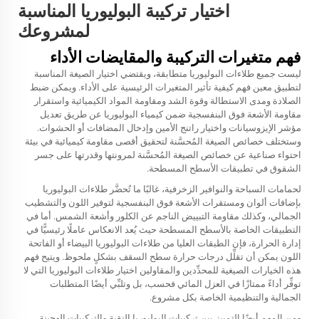
اختيار تركيبة البوليوريا المناسبة
لمشروعك
فهم متغيرات التركيبة والمقايضات الأداء
ليست جميع طلاءات البوليوريا متطابقة، ويقتضي اختيار الصيغة المناسبة
لتطبيق معين فهم كيفية تأثير المتغيرات الرئيسية على الأداء. ويمكن ضبط
الصلادة ومدى الاستطالة وقوة الشد ومقاومة المواد الكيميائية واستقرار
مقاومة الأشعة فوق البنفسجية ضمن كيمياء البوليوريا عن طريق تعديل
مؤشر الإيزوسيانات واختيار راتنج الأمين وإدخال المضافات أو الحشوات.
وستختلف خصائص الصيغة المُحسَّنة لتحقيق أقصى مقاومة كيميائية في بيئة
احتواء صناعية عن خصائص الصيغة المُحسَّنة لمرونتها وقدرتها على جسر
الشقوق في تطبيقات الأسطح المسطحة.
لحمامات السباحة والنوافير الزخرفية، غالبًا ما تُحضَّر طلاءات البوليوريا
بإضافات ألوان ومستقرات الأشعة فوق البنفسجية لتوفير اللون والتشطيب
الجمالي، وكذلك مقاومة التبييض الناجم عن الكلور وأشعة الشمس. أما في
التطبيقات الخاصة بالأسطح المسطحة حيث يُعد الانعكاس عاملًا رئيسيًّا في
إدارة الحرارة، فإن الطبقات العليا من طلاءات البوليوريا البيضاء أو الفاتحة
اللون يمكن أن تقلِّل درجات حرارة سطح السقف بشكلٍ ملحوظ. ويتيح فهم
هذه الخيارات الصيغية للمحدِّدين والمقاولين اختيار طلاءات البوليوريا التي لا
توفِّر أداءً ممتازًا في العزل المائي فحسب، بل وتلبِّي أيضًا المتطلبات
الجمالية والتنظيمية الخاصة بكل مشروع.
ومن المهم أيضًا التمييز بين تركيبات البوليوريا النقية والتركيبات الهجينة