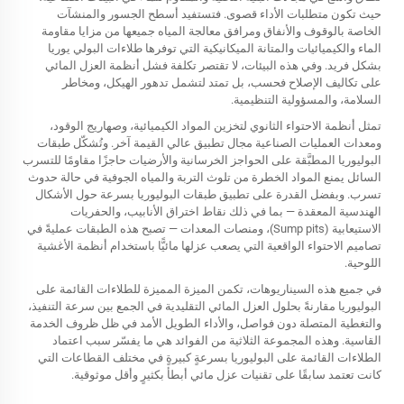
حيث تكون متطلبات الأداء قصوى. فتستفيد أسطح الجسور والمنشآت
الخاصة بالوقوف والأنفاق ومرافق معالجة المياه جميعها من مزايا مقاومة
الماء والكيميائيات والمتانة الميكانيكية التي توفرها طلاءات البولي يوريا
بشكل فريد. وفي هذه البيئات، لا تقتصر تكلفة فشل أنظمة العزل المائي
على تكاليف الإصلاح فحسب، بل تمتد لتشمل تدهور الهيكل، ومخاطر
السلامة، والمسؤولية التنظيمية.
تمثل أنظمة الاحتواء الثانوي لتخزين المواد الكيميائية، وصهاريج الوقود،
ومعدات العمليات الصناعية مجال تطبيق عالي القيمة آخر. وتُشكّل طبقات
البوليوريا المطبَّقة على الحواجز الخرسانية والأرضيات حاجزًا مقاومًا للتسرب
السائل يمنع المواد الخطرة من تلوث التربة والمياه الجوفية في حالة حدوث
تسرب. وبفضل القدرة على تطبيق طبقات البوليوريا بسرعة حول الأشكال
الهندسية المعقدة — بما في ذلك نقاط اختراق الأنابيب، والحفريات
الاستيعابية (Sump pits)، ومنصات المعدات — تصبح هذه الطبقات عمليةً في
تصاميم الاحتواء الواقعية التي يصعب عزلها مائيًّا باستخدام أنظمة الأغشية
اللوحية.
في جميع هذه السيناريوهات، تكمن الميزة المميزة للطلاءات القائمة على
البوليوريا مقارنةً بحلول العزل المائي التقليدية في الجمع بين سرعة التنفيذ،
والتغطية المتصلة دون فواصل، والأداء الطويل الأمد في ظل ظروف الخدمة
القاسية. وهذه المجموعة الثلاثية من الفوائد هي ما يفسّر سبب اعتماد
الطلاءات القائمة على البوليوريا بسرعةٍ كبيرةٍ في مختلف القطاعات التي
كانت تعتمد سابقًا على تقنيات عزل مائي أبطأ بكثيرٍ وأقل موثوقية.