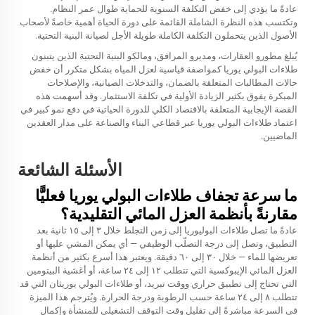
عادةً ما يؤدي إلى خفض التكلفة السنوية للحماية طوال عمر النظام.
وتكتسب هذه النظرة الشاملة القائمة على دورة الحياة أهمية خاصةً لأصحاب
الأصول الذين يتحملون التكلفة الكاملة طويلة الأجل لصيانة البنية التحتية.
يُبلغ مطورو العقارات، ومديرو المرافق، ومالكو البنية التحتية الذين يتبنون
طلاءات البولي يوريا كمواصفة قياسية لعزل المياه بشكل متكرر أن خفض
حالات المطالبات المتعلقة بالضمان، والتدخلات الصيانية، والإصلاحات
المبكرة يفوق بكثير الزيادة الأولية في تكلفة الاستثمار. وقد أسهمت هذه
القصة الإيجابية المتعلقة بالاقتصاد الكلي للدورة الحياتية في دفع نمو كبير في
اعتماد طلاءات البولي يوريا عبر قطاعي البناء والصناعة على مدار العقدين
الماضيين.
الأسئلة الشائعة
ما سرعة تجفاف طلاءات البولي يوريا فعليًّا
مقارنةً بأنظمة العزل المائي التقليدية؟
عادةً ما تصل طلاءات البوليوريا إلى زمن التجلط خلال ٣ إلى ١٥ ثانية بعد
التطبيق، وتصل إلى درجة التصلّب الوظيفي — أي يمكن المشي عليها أو
تعريضها للماء — خلال ٣٠ إلى ٦٠ دقيقة. ويعتبر هذا أسرع بكثير من أنظمة
العزل المائي الإيبوكسية التي تتطلب ١٢ إلى ٢٤ ساعة، أو أغشية البيتومين
التي تحتاج إلى تطبيق حراري ووقت تبريد، أو طلاءات البولي يوريثان التي قد
تتطلب ٨ إلى ٢٤ ساعة حسب الرطوبة ودرجة الحرارة. ويُترجم هذا الميزة
في السرعة مباشرةً إلى تقليل وقت التوقف التشغيلي للمنشأة وإكمال