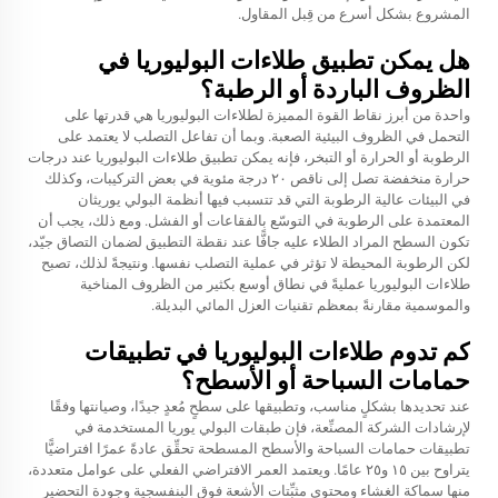
المشروع بشكل أسرع من قِبل المقاول.
هل يمكن تطبيق طلاءات البوليوريا في
الظروف الباردة أو الرطبة؟
واحدة من أبرز نقاط القوة المميزة لطلاءات البوليوريا هي قدرتها على
التحمل في الظروف البيئية الصعبة. وبما أن تفاعل التصلب لا يعتمد على
الرطوبة أو الحرارة أو التبخر، فإنه يمكن تطبيق طلاءات البوليوريا عند درجات
حرارة منخفضة تصل إلى ناقص ٢٠ درجة مئوية في بعض التركيبات، وكذلك
في البيئات عالية الرطوبة التي قد تتسبب فيها أنظمة البولي يوريثان
المعتمدة على الرطوبة في التوسّع بالفقاعات أو الفشل. ومع ذلك، يجب أن
تكون السطح المراد الطلاء عليه جافًّا عند نقطة التطبيق لضمان التصاق جيّد،
لكن الرطوبة المحيطة لا تؤثر في عملية التصلب نفسها. ونتيجةً لذلك، تصبح
طلاءات البوليوريا عمليةً في نطاق أوسع بكثير من الظروف المناخية
والموسمية مقارنةً بمعظم تقنيات العزل المائي البديلة.
كم تدوم طلاءات البوليوريا في تطبيقات
حمامات السباحة أو الأسطح؟
عند تحديدها بشكلٍ مناسب، وتطبيقها على سطحٍ مُعدٍ جيدًا، وصيانتها وفقًا
لإرشادات الشركة المصنِّعة، فإن طبقات البولي يوريا المستخدمة في
تطبيقات حمامات السباحة والأسطح المسطحة تحقِّق عادةً عمرًا افتراضيًّا
يتراوح بين ١٥ و٢٥ عامًا. ويعتمد العمر الافتراضي الفعلي على عوامل متعددة،
منها سماكة الغشاء ومحتوى مثبِّتات الأشعة فوق البنفسجية وجودة التحضير