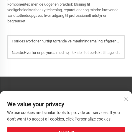
komponenter, men de udgør en praktisk løsning til
vedligeholdelsesbeskyttelseslag, reparationer og mindre krævende
vandtæthedsopgaver, hvor adgang til professionelt udstyr er
begrænset.
Forrige:
Hvorfor er hurtigt tørrande vejmærkningsmaling afgørende for at minimere trafikforstyrrelser under anvendelse?
Næste:
Hvorfor er polyurea med høj fleksibilitet perfekt til tage, der udvider og trækker sig?
KONTAKT OS
We value your privacy
Telefon:
+86-13793890209
We use cookies and similar tools to provide our services. If you
Tlf.:
+86-13793890209
don't want to accept all cookies, click Personalize cookies.
Mail:
[email protected]