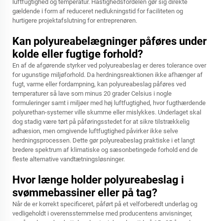
luftfugtighed og temperatur. Hastighedsfordelen gør sig direkte
gældende i form af reduceret nedlukningstid for faciliteten og
hurtigere projektafslutning for entreprenøren.
Kan polyureabelægninger påføres under
kolde eller fugtige forhold?
En af de afgørende styrker ved polyureabeslag er deres tolerance over
for ugunstige miljøforhold. Da herdningsreaktionen ikke afhænger af
fugt, varme eller fordampning, kan polyureabeslag påføres ved
temperaturer så lave som minus 20 grader Celsius i nogle
formuleringer samt i miljøer med høj luftfugtighed, hvor fugthærdende
polyurethan-systemer ville skumme eller mislykkes. Underlaget skal
dog stadig være tørt på påføringsstedet for at sikre tilstrækkelig
adhæsion, men omgivende luftfugtighed påvirker ikke selve
herdningsprocessen. Dette gør polyureabeslag praktiske i et langt
bredere spektrum af klimatiske og sæsonbetingede forhold end de
fleste alternative vandtætningsløsninger.
Hvor længe holder polyureabeslag i
svømmebassiner eller på tag?
Når de er korrekt specificeret, påført på et velforberedt underlag og
vedligeholdt i overensstemmelse med producentens anvisninger,