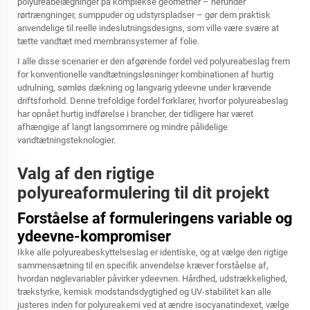
polyureabelægninger på komplekse geometrier – herunder
rørtrængninger, sumppuder og udstyrspladser – gør dem praktisk
anvendelige til reelle indeslutningsdesigns, som ville være svære at
tætte vandtæt med membransystemer af folie.
I alle disse scenarier er den afgørende fordel ved polyureabeslag frem
for konventionelle vandtætningsløsninger kombinationen af hurtig
udrulning, sømløs dækning og langvarig ydeevne under krævende
driftsforhold. Denne trefoldige fordel forklarer, hvorfor polyureabeslag
har opnået hurtig indførelse i brancher, der tidligere har været
afhængige af langt langsommere og mindre pålidelige
vandtætningsteknologier.
Valg af den rigtige
polyureaformulering til dit projekt
Forståelse af formuleringens variable og
ydeevne-kompromiser
Ikke alle polyureabeskyttelseslag er identiske, og at vælge den rigtige
sammensætning til en specifik anvendelse kræver forståelse af,
hvordan nøglevariabler påvirker ydeevnen. Hårdhed, udstrækkelighed,
trækstyrke, kemisk modstandsdygtighed og UV-stabilitet kan alle
justeres inden for polyureakemi ved at ændre isocyanatindexet, vælge