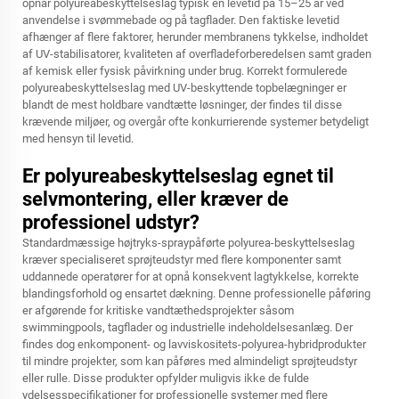
opnår polyureabeskyttelseslag typisk en levetid på 15–25 år ved
anvendelse i svømmebade og på tagflader. Den faktiske levetid
afhænger af flere faktorer, herunder membranens tykkelse, indholdet
af UV-stabilisatorer, kvaliteten af overfladeforberedelsen samt graden
af kemisk eller fysisk påvirkning under brug. Korrekt formulerede
polyureabeskyttelseslag med UV-beskyttende topbelægninger er
blandt de mest holdbare vandtætte løsninger, der findes til disse
krævende miljøer, og overgår ofte konkurrierende systemer betydeligt
med hensyn til levetid.
Er polyureabeskyttelseslag egnet til
selvmontering, eller kræver de
professionel udstyr?
Standardmæssige højtryks-spraypåførte polyurea-beskyttelseslag
kræver specialiseret sprøjteudstyr med flere komponenter samt
uddannede operatører for at opnå konsekvent lagtykkelse, korrekte
blandingsforhold og ensartet dækning. Denne professionelle påføring
er afgørende for kritiske vandtæthedsprojekter såsom
swimmingpools, tagflader og industrielle indeholdelsesanlæg. Der
findes dog enkomponent- og lavviskositets-polyurea-hybridprodukter
til mindre projekter, som kan påføres med almindeligt sprøjteudstyr
eller rulle. Disse produkter opfylder muligvis ikke de fulde
ydelsesspecifikationer for professionelle systemer med flere