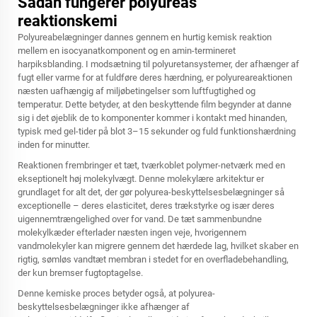
Sådan fungerer polyureas
reaktionskemi
Polyureabelægninger dannes gennem en hurtig kemisk reaktion
mellem en isocyanatkomponent og en amin-termineret
harpiksblanding. I modsætning til polyuretansystemer, der afhænger af
fugt eller varme for at fuldføre deres hærdning, er polyureareaktionen
næsten uafhængig af miljøbetingelser som luftfugtighed og
temperatur. Dette betyder, at den beskyttende film begynder at danne
sig i det øjeblik de to komponenter kommer i kontakt med hinanden,
typisk med gel-tider på blot 3–15 sekunder og fuld funktionshærdning
inden for minutter.
Reaktionen frembringer et tæt, tværkoblet polymer-netværk med en
ekseptionelt høj molekylvægt. Denne molekylære arkitektur er
grundlaget for alt det, der gør polyurea-beskyttelsesbelægninger så
exceptionelle – deres elasticitet, deres trækstyrke og især deres
uigennemtrængelighed over for vand. De tæt sammenbundne
molekylkæder efterlader næsten ingen veje, hvorigennem
vandmolekyler kan migrere gennem det hærdede lag, hvilket skaber en
rigtig, sømløs vandtæt membran i stedet for en overfladebehandling,
der kun bremser fugtoptagelse.
Denne kemiske proces betyder også, at polyurea-
beskyttelsesbelægninger ikke afhænger af