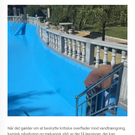
Når det gælder om at beskytte kritiske overflader mod vandtrængning,
kemisk påvirkning og mekanisk slid, er der få løsninger, der kan