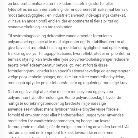
en bestemt aminharp, samt inkludere tilsætningsstoffer eller
fyldstoffer. En sammensætning, der er optimeret til maksimal kemisk
modstandsdygtighed i en industrielt anvendt indekapslingskontekst,
vil have en anden profil end én, der er optimeret til fleksibilitet og
revneoverdækning i en tagapplikation.
Til swimmingpools og dekorative vandelementer formuleres
polyureabelægninger ofte med pigmenter og UV-stabilisatorer for at
give farve, et æstetisk finish og modstandsdygtighed mod opblekning
fra klor og sollys. Til tagapplikationer, hvor reflektivitet er en prioritet for
termisk styring, kan hvide eller lyse polyurea-topbelægninger reducere
tagets overfladetemperatur betydeligt. Ved at forstå disse
formuleringsmuligheder kan specifikationsansvarlige og entreprenører
vælge polyureabelægninger, der ikke kun sikrer vandtæthedsydelse,
men også opfylder projektets æstetiske og reguleringsmæssige krav.
Det er også vigtigt at skelne mellem ren polyurea og polyurea-
polyurethan-hybridformuleringer. Rente polyureabeslag tilbyder de
hurtigste udrækningsperioder og bredeste miljømæssige
anvendelsesvinduer, mens hybrider måske tilbyder visse fordele i
forhold til omkostninger eller håndterbarhed. Begge typer anvendes
bredt inden for vandtætningsbranchen, og begge kan levere
fremragende resultater, når de vælges korrekt og anvendes korrekt. At
rådføre sig med en kompetent teknisk leverandør er den mest