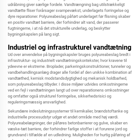
udråbning giver særlige fordele. Vandtrængning bag utilstrækkeligt
vandtætte fliser forårsager svampevækst, underlagets forringelse og
dyre reparationer. Polyureabeslag påført underlaget før flisning skaber
en positiv vandtæt barriere, der forhindrer alt vand, der passerer
fugtningerne, i at nå det strukturelle underlag, og beskytter
bygningskapslen på lang sigt.
Industriel og infrastrukturel vandtætning
Ud over anvendelse på bygningskapsler bruges polyureabeslag bredt i
infrastruktur- og industrielt vandtætningskontekster, hvor kravene til
ydeevne er ekstreme. Broplader, parkeringskonstruktioner, tunneler og
vandbehandlingsanlæg drager alle fordel af den unikke kombination af
vandtæthed, kemisk modstandsdygtighed og mekanisk holdbarhed,
som polyureabeslag tilbyder. I disse miljøer udvides omkostningerne
ved en fejl i vandtætningen langt ud over reparationens omkostninger
og omfatter også strukturel forringelse, sikkerhedsrisici og
reguleringsmæssig ansvarlighed.
Sekundære indeslutningssystemer til kemikalier, brændstoftanke og
industrielle procesudstyr udgør et andet område med høj værdi.
Polyureabelægninger, der påføres betonbarrierer og gulve, skaber en
væske-tæt barriere, der forhindrer farlige stoffer i at forurene jord og
grundvand i tilfælde af en udledning. Muligheden for hurtig påføring af