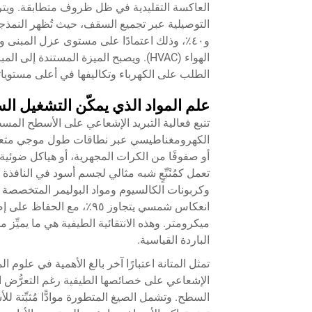
العاكسة التقليدية في ظل ظروف متطابقة. ويتر
و٤٠٪، وذلك اعتمادًا على مستوى عزل المبنى و
الهواء (HVAC). ويصبح الميزة المستندة 
الطلب على الكهرباء وتكاليفها في أعلى مستوياته
علم المواد الذي يمكّن التشغيل ال
تنبع فعالية التبريد الإشعاعي على الأسطح الم
الكهرومغناطيسي عبر نطاقات طول موجي متعددة.
أو صفوفًا من الكرات المجهرية، أو هياكل ضوئية
تعمل كمُنْبِّعٍ شبه مثالي لجسم أسود في النافذة
وكربونات الكالسيوم ومواد البوليمر المتخصصة 
ميكرومتر. وهذه الانتقائية الطيفية هي ما يميِّز 
الباردة القياسية.
تمثل المتانة اعتبارًا آخر بالغ الأهمية في علو
الإشعاعي على خصائصها الطيفية رغم التعرُّض ا
السطح. وتشمل الصيغ المتطورة موادًّا مُثبِّتة ل