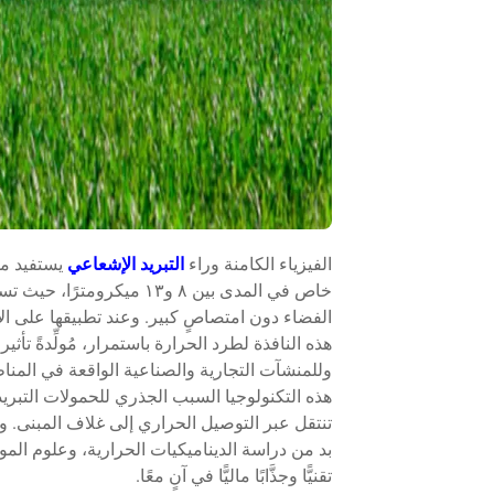
الفيزياء الكامنة وراء
التبريد الإشعاعي
يستفيد م
خاص في المدى بين ٨ و١٣ م
الفضاء دون امتصاصٍ كبير. وعند تطبيقها على 
هذه النافذة لطرد الحرارة باستمرار، مُولِّدةً ت
وللمنشآت التجارية والصناعية الواقعة في المن
هذه التكنولوجيا السبب الجذري للحمولات التب
تنتقل عبر التوصيل الحراري إلى غلاف المبنى. و
بد من دراسة الديناميكيات الحرارية، وعلوم الموا
تقنيًّا وجذَّابًا ماليًّا في آنٍ معًا.