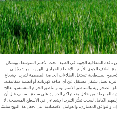
ن نافذة الشفافية الجوية في الطيف تحت الأحمر المتوسط، وبشكل
يكرومترًا، حيث تسمح الغلاف الجوي للأرض بالإشعاع الحراري بالهروب مباشرةً إلى
الأسطح المسطحة، تستغل الطلاءات الخاصة المصممة لتبريد الإشعاع
أثير تبريد يعمل بشكل مستقل عن أي طاقة كهربائية أو أنظمة ميكانيكية.
اطق الصحراوية والمناطق الاستوائية ومناطق الحزام المشمس، تعالج
ريدية المفرطة من خلال منع تراكم الحرارة على سطح السقف قبل أن
للفهم الكامل لسبب تميُّز التبريد الإشعاعي في الأسطح المسطحة، لا
د، والتوافق المعماري، والعوامل الاقتصادية التي تجعل هذا النهج سليمًا