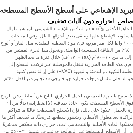
ة للتبريد الإشعاعي على أسطح الأسطح المسطحة
صاص الحرارة دون آليات تخفيف
تُشكِّل الأسطح المسطحة تحديًّا حراريًّا فريدًا لأن اتجاهها الأفقي يُ maxiّم التعرُّض للإشعاع الشمسي المباشر طوال
يا سقوط الإشعاع عليها وتتلقى بعض أجزائها الظل. وفي المناخات
الحارة، حيث قد تتجاوز شدة الإشعاع الشمسي ١٠٠٠ واط لكل متر مربع، فإن مواد التغطية التقليدية مثل القار أو ألواح
المعادن أو الألواح الخرسانية تمتص ما نسبته ٨٠–٩٥٪ من الطاقة الشمسية الواصلة. ويتحول هذا الجزء الممتص من
الطاقة إلى حرارة، فيرفع درجات حرارة السطح إلى ما بين ٧٠–٨٠°م (١٥٨–١٧٦°ف) خلال فترة ما بعد الظهر
ة، فإن هذه الطاقة الحرارية تنتقل بالموصلية عبر تركيب السطح إلى
المساحات المشغَّلة الموجودة أسفله، مما يجبر أنظمة التكييف والتدفئة والتهوية (HVAC) على إزالة نفس كمية
الحرارة، في الوقت الذي تقوم فيه أيضًا بتبريد الجو الداخلي مقابل درجات حرارة جو خارجي قد تجاوزت بالفعل ٤٠°م
 تسمح بالتبريد الطبيعي بالحمل الحراري الناتج عن أنماط تدفق الرياح
 فوق الأسطح المسطحة تكون عادةً طباقية (لا اضطرابية) بدلًا من أن
ة بالحمل. علاوةً على ذلك، فإن الأسطح المسطحة غالبًا ما تتراكم
 الراكدة بعد هطول الأمطار، ويتدهور سطحها تدريجيًّا، ما يُضعف أكثر ما
تلكها المادة الأصلية. والنتيجة هي عبء حراري دائم ينعكس مباشرةً
في ارتفاع أحمال التبريد، حيث تشير الدراسات إلى أن الأسطح المسطحة غير المعالَجة قد تساهم بنسبة ٣٠–٥٠٪ من