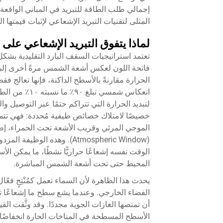
إجمالي طلب الطاقة للتبريد في المباني الواقعة
المثلى لتقنيات التبريد الإشعاعي لإثبات قيمتها ا
لماذا يتفوق التبريد الإشعاعي على 
تعتمد استراتيجيات السقف البارد التقليدية ب
فاتحة اللون لعكس أشعة الشمس مرةً أخرى إلى
الحرارة مقارنةً بالأسطح الداكنة، فإنها تعالج 
انعكاس شمسي ت
لتبديد الحرارة التي تتراكم حتمًا عبر التوصيل و
خصيصًا لامتلاك خصائص طيفية مُحددة: فهي تت
الموجي المرئي وقريب الأشعة تحت الحمراء، إضافةً إ
(Atmospheric Window). وهذه ا
الوقت نفسه إشعاعًا حراريًّا نشطًا، ما يمكن ا
المحيط حتى تحت أشعة الشمس المباشرة.
الفضاء الخارجي. وعندما يشع سطح ما إشعاعًا تح
أن تمتصها الغازات الجوية مجددًا. وقد وثَّقت ال