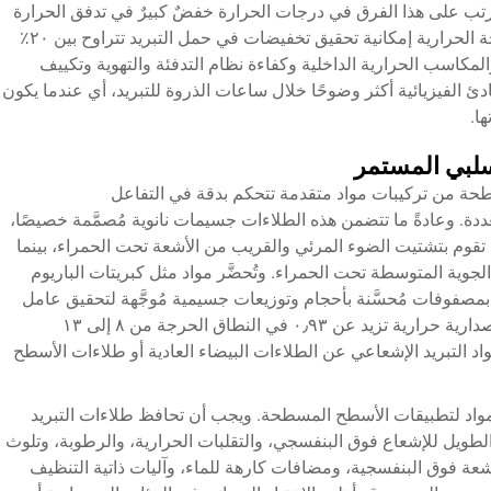
تب على هذا الفرق في درجات الحرارة خفضٌ كبيرٌ في تدفق الحرارة
التوصيلية عبر تجميع السقف، حيث تُظهر النمذجة الحرارية إمكانية تحقيق تخفيضات في حمل التبريد تتراوح بين ٢٠٪
المكاسب الحرارية الداخلية وكفاءة نظام التدفئة والتهوية وتكييف
إلى المبادئ الفيزيائية أكثر وضوحًا خلال ساعات الذروة للتبريد، أي عندما يكون
ا.
سلبي المستمر
سطحة من تركيبات مواد متقدمة تتحكم بدقة في التفاعل
 وعادةً ما تتضمن هذه الطلاءات جسيمات نانوية مُصمَّمة خصيصًا،
 تقوم بتشتيت الضوء المرئي والقريب من الأشعة تحت الحمراء، بينما
 الجوية المتوسطة تحت الحمراء. وتُحضَّر مواد مثل كبريتات الباريوم
بمصفوفات مُحسَّنة بأحجام وتوزيعات جسيمية مُوجَّهة لتحقيق عامل
انعكاس شمسي يتجاوز ٩٥٪، مع الحفاظ على إصدارية حرارية تزيد عن ٠٫٩٣ في النطاق الحرجة من ٨ إلى ١٣
مواد التبريد الإشعاعي عن الطلاءات البيضاء العادية أو طلاءات الأسطح
م المواد لتطبيقات الأسطح المسطحة. ويجب أن تحافظ طلاءات التبريد
لطويل للإشعاع فوق البنفسجي، والتقلبات الحرارية، والرطوبة، وتلوث
لأشعة فوق البنفسجية، ومضافات كارهة للماء، وآليات ذاتية التنظيف