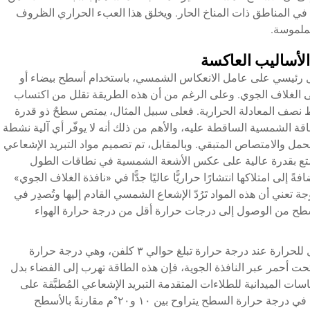
 في المناطق ذات المناخ الحار. ويخلق هذا العبء الحراري الظروف
لملموسة.
الأساليب العاكسة
شكل رئيسي على عامل الانعكاس الشمسي، باستخدام أسطح بيضاء أو
 الغلاف الجوي. وعلى الرغم من أن هذه الطريقة تقلل من اكتساب
فقط نصف المعادلة الحرارية. فعلى سبيل المثال، يمتص سطحٌ ذو قدرة
بلغ ٩٠٪ ما نسبته ١٠٪ من الطاقة الشمسية الساقطة عليه، والأهم من ذلك أنه لا يوفّر أي آلية نشطة
الحمل والامتصاص المتبقي. وبالمقابل، تم تصميم مواد التبريد الإشعاعي
متع بقدرة عالية على عكس الأشعة الشمسية في نطاقات الطول
لى امتلاكها انتشارًا حراريًّا عاليًا جدًّا في «نافذة الغلاف الجوي»
لوظيفة المزدوجة تعني أن هذه المواد تَرُدّ الإشعاع الشمسي القادم إليها وتُصدِر في
لأسطح من الوصول إلى درجات حرارة أقل من درجة حرارة الهواء
يحدث هذا الظاهرة لأن السماء تعمل كمُنْتِجٍ فعّال للحرارة عند درجة حرارة تبلغ حوالي ٣ كلفن، وهي درجة حرارة
ت أحمر عبر النافذة الجوية، فإن هذه الطاقة تهرب إلى الفضاء بدل
قياسات الميدانية للطلاءات المتقدمة
التبريد الإشعاعي
المُطبَّقة على
الأسطح المسطحة في المناخات الحارة انخفاضًا في درجة حرارة السطح يتراوح بين ١٠ و٢٠°م مقارنةً بالأسطح