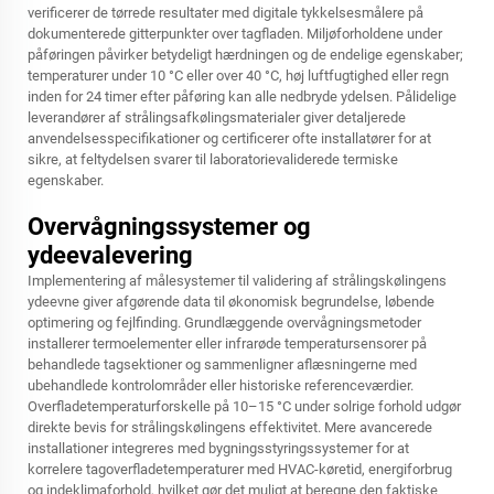
verificerer de tørrede resultater med digitale tykkelsesmålere på
dokumenterede gitterpunkter over tagfladen. Miljøforholdene under
påføringen påvirker betydeligt hærdningen og de endelige egenskaber;
temperaturer under 10 °C eller over 40 °C, høj luftfugtighed eller regn
inden for 24 timer efter påføring kan alle nedbryde ydelsen. Pålidelige
leverandører af strålingsafkølingsmaterialer giver detaljerede
anvendelsesspecifikationer og certificerer ofte installatører for at
sikre, at feltydelsen svarer til laboratorievaliderede termiske
egenskaber.
Overvågningssystemer og
ydeevalevering
Implementering af målesystemer til validering af strålingskølingens
ydeevne giver afgørende data til økonomisk begrundelse, løbende
optimering og fejlfinding. Grundlæggende overvågningsmetoder
installerer termoelementer eller infrarøde temperatursensorer på
behandlede tagsektioner og sammenligner aflæsningerne med
ubehandlede kontrolområder eller historiske referenceværdier.
Overfladetemperaturforskelle på 10–15 °C under solrige forhold udgør
direkte bevis for strålingskølingens effektivitet. Mere avancerede
installationer integreres med bygningsstyringssystemer for at
korrelere tagoverfladetemperaturer med HVAC-køretid, energiforbrug
og indeklimaforhold, hvilket gør det muligt at beregne den faktiske