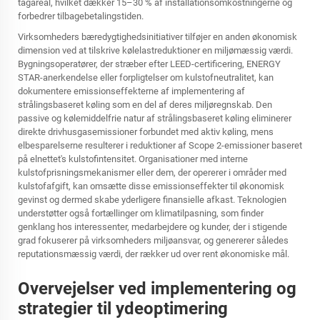
tagareal, hvilket dækker 15–30 % af installationsomkostningerne og
forbedrer tilbagebetalingstiden.
Virksomheders bæredygtighedsinitiativer tilføjer en anden økonomisk
dimension ved at tilskrive kølelastreduktioner en miljømæssig værdi.
Bygningsoperatører, der stræber efter LEED-certificering, ENERGY
STAR-anerkendelse eller forpligtelser om kulstofneutralitet, kan
dokumentere emissionseffekterne af implementering af
strålingsbaseret køling som en del af deres miljøregnskab. Den
passive og kølemiddelfrie natur af strålingsbaseret køling eliminerer
direkte drivhusgasemissioner forbundet med aktiv køling, mens
elbesparelserne resulterer i reduktioner af Scope 2-emissioner baseret
på elnettet's kulstofintensitet. Organisationer med interne
kulstofprisningsmekanismer eller dem, der opererer i områder med
kulstofafgift, kan omsætte disse emissionseffekter til økonomisk
gevinst og dermed skabe yderligere finansielle afkast. Teknologien
understøtter også fortællinger om klimatilpasning, som finder
genklang hos interessenter, medarbejdere og kunder, der i stigende
grad fokuserer på virksomheders miljøansvar, og genererer således
reputationsmæssig værdi, der rækker ud over rent økonomiske mål.
Overvejelser ved implementering og
strategier til ydeoptimering