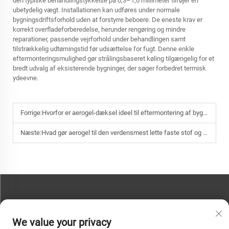
den typiske behandlingstykkelse på 0,3–1,0 millimeter tilføjer en
ubetydelig vægt. Installationen kan udføres under normale
bygningsdriftsforhold uden at forstyrre beboere. De eneste krav er
korrekt overfladeforberedelse, herunder rengøring og mindre
reparationer, passende vejrforhold under behandlingen samt
tilstrækkelig udtørningstid før udsættelse for fugt. Denne enkle
eftermonteringsmulighed gør strålingsbaseret køling tilgængelig for et
bredt udvalg af eksisterende bygninger, der søger forbedret termisk
ydeevne.
Forrige:
Hvorfor er aerogel-dæksel ideel til eftermontering af bygninger, hvor der er begrænset plads til isolering?
Næste:
Hvad gør aerogel til den verdensmest lette faste stof og en utrolig termisk barriere?
KONTAKT OS
We value your privacy
Telefon:
+86-13793890209