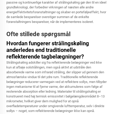
passive og kontinuerlige karakter af strålingskøling gør den til en ideel
grundteknologi, der forbedrer virkningen af næsten alle andre
energieffektivitetsforanstaltninger og skaber en porteføljeeffekt, hvor
de samlede besparelser overstiger summen af de enkelte
foranstaltningers besparelser, når de implementeres isoleret.
Ofte stillede spørgsmål
Hvordan fungerer strålingskøling
anderledes end traditionelle
reflekterende tagbelægninger?
Strålingskøling adskiller sig fra reflekterende belægninger ved ikke
kun at afbøje solstrålingen, men også aktivt at udstråle den
absorberede varme som infrarød stråling, der slipper ud gennem den
atmosfæriske vindue til det ydre rum. Traditionelle reflekterende
belægninger reducerer varmegain ved at reflektere sollys, men tilbyder
ingen mekanisme til at fjerne varme, der akkumuleres som følge af
resterende absorption eller ledning. Materialer til strålingskøling er
konstrueret med høj termisk emissivitet i bølgelængdeområdet 8–13
mikrometer, hvilket giver dem mulighed for at opnå
overfladetemperaturer under omgivende lufttemperatur, selv i direkte
sollys – noget, som reflekterende belægninger ikke kan opnå.