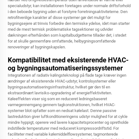
specialudstyr, kan installationen foretages under normale driftsforhold
i den beboede bygning uden at forstyrre forretningsaktiviteterne. Den
retrofitvenlige karakter af disse systemer gør det muligt for
bygningsejere at trinvis forbedre den termiske ydelse, idet man starter
med de mest termisk problematiske tagsektioner og udvider
dækningen efterhånden som kapitalbudgetterne tillader det, i stedet
for at skulle gennemføre omfattende, helbygningsomfattende
renoveringer af bygningskapslen.
Kompatibilitet med eksisterende HVAC-
og bygningsautomatiseringssystemer
Integrationen af radiativ kølingsteknologi på flade tage kræver ingen
ændringer af eksisterende HVAC-udstyr, kontrolsystemer eller
bygningsautomatiseringsinfrastruktur, hvilket gør den til en
ekstraordinært lavrisiko-opgradering af energieffektiviteten.
Køleeffekten viser sig som en reduceret ledningsbaseret
varmegennemgang gennem tagkonstruktionen, hvilket HVAC-
systemer blot opfatter som en nedsat kølelast. Denne passive
lastreduktion giver luftkonditioneringens udstyr mulighed for at cykle
mindre hyppigt, operere ved lavere kapacitetsprocenter og opretholde
indstillede temperaturer med reduceret kompressordriftstid. For
faciliteter med variable kølemiddelflowsystemer, tagmonterede