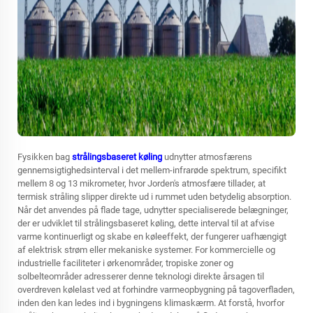
Fysikken bag
strålingsbaseret køling
udnytter atmosfærens
gennemsigtighedsinterval i det mellem-infrarøde spektrum, specifikt
mellem 8 og 13 mikrometer, hvor Jorden's atmosfære tillader, at
termisk stråling slipper direkte ud i rummet uden betydelig absorption.
Når det anvendes på flade tage, udnytter specialiserede belægninger,
der er udviklet til strålingsbaseret køling, dette interval til at afvise
varme kontinuerligt og skabe en køleeffekt, der fungerer uafhængigt
af elektrisk strøm eller mekaniske systemer. For kommercielle og
industrielle faciliteter i ørkenområder, tropiske zoner og
solbelteområder adresserer denne teknologi direkte årsagen til
overdreven kølelast ved at forhindre varmeopbygning på tagoverfladen,
inden den kan ledes ind i bygningens klimaskærm. At forstå, hvorfor