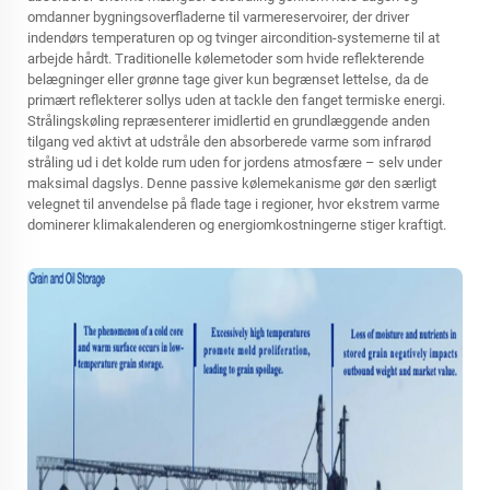
omdanner bygningsoverfladerne til varmereservoirer, der driver
indendørs temperaturen op og tvinger aircondition-systemerne til at
arbejde hårdt. Traditionelle kølemetoder som hvide reflekterende
belægninger eller grønne tage giver kun begrænset lettelse, da de
primært reflekterer sollys uden at tackle den fanget termiske energi.
Strålingskøling repræsenterer imidlertid en grundlæggende anden
tilgang ved aktivt at udstråle den absorberede varme som infrarød
stråling ud i det kolde rum uden for jordens atmosfære – selv under
maksimal dagslys. Denne passive kølemekanisme gør den særligt
velegnet til anvendelse på flade tage i regioner, hvor ekstrem varme
dominerer klimakalenderen og energiomkostningerne stiger kraftigt.