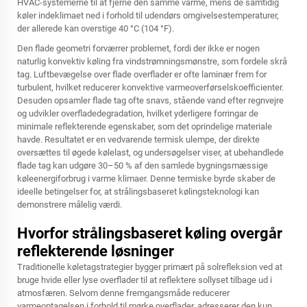
HVAC-systemerne til at fjerne den samme varme, mens de samtidig
køler indeklimaet ned i forhold til udendørs omgivelsestemperaturer,
der allerede kan overstige 40 °C (104 °F).
Den flade geometri forværrer problemet, fordi der ikke er nogen
naturlig konvektiv køling fra vindstrømningsmønstre, som fordele skrå
tag. Luftbevægelse over flade overflader er ofte laminær frem for
turbulent, hvilket reducerer konvektive varmeoverførselskoefficienter.
Desuden opsamler flade tag ofte snavs, stående vand efter regnvejre
og udvikler overfladedegradation, hvilket yderligere forringar de
minimale reflekterende egenskaber, som det oprindelige materiale
havde. Resultatet er en vedvarende termisk ulempe, der direkte
oversættes til øgede kølelast, og undersøgelser viser, at ubehandlede
flade tag kan udgøre 30–50 % af den samlede bygningsmæssige
køleenergiforbrug i varme klimaer. Denne termiske byrde skaber de
ideelle betingelser for, at strålingsbaseret kølingsteknologi kan
demonstrere målelig værdi.
Hvorfor strålingsbaseret køling overgår
reflekterende løsninger
Traditionelle køletagstrategier bygger primært på solrefleksion ved at
bruge hvide eller lyse overflader til at reflektere sollyset tilbage ud i
atmosfæren. Selvom denne fremgangsmåde reducerer
varmeoptagelsen i forhold til mørke overflader, adresserer den kun