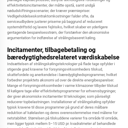
effektivitetsincitamenter, der måtte opstå, samt undgå
nødudskiftningsscenarier, der kræver præmiepriser.
Vedligeholdelseskontraktomkostninger falder ofte, da
serviceudbydere justerer priserne på baggrund af reduceret
systemdriftstid og lavere fejlrisiko, hvilket skaber en yderligere
gentagende besparelsesstrøm, der forstærker den økonomiske
argumentation for indførelse af strålingsbaseret køling.
Incitamenter, tilbagebetaling og
bæredygtighedsrelateret værdiskabelse
Indsættelsen af strålingskølingsteknologier på flade tage opfylder i
stigende grad kravene for forsyningsvirksomheders tilskud,
skattefordele og anerkendelse i bæredygtighedsprogrammer, hvilket
forbedrer projektets økonomi ud over de direkte energibesparelser.
Mange el-forsyningsvirksomheder i varme klimazoner tilbyder tilskud
til køligere tage eller effektivitetsprogrammer for erhvervsbygninger,
der giver økonomiske incitamenter til teknologier, som påviseligt
reducerer topbelastningen. Installationer af strålingskøling opfylder
typisk kravene til disse programmer på grund af deres målbare
reduktion af kølelasten og deres overensstemmelse med målene for
netstabilitet. Størrelsen på tilskuddene varierer fra område til område,
men ligger typisk mellem 5–15 USD pr. kvadratmeter af behandlede