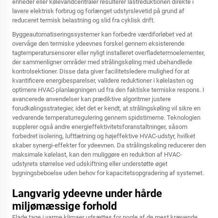
enheder eller kølevandcentraler resulterer lastreduktionen direkte i
lavere elektrisk forbrug og forlænget udstyrslevetid på grund af
reduceret termisk belastning og slid fra cyklisk drift.
Byggeautomatiseringssystemer kan forbedre værdiforløbet ved at
overvåge den termiske ydeevnes forskel gennem eksisterende
tagtemperatursensorer eller nyligt installeret overfladetermoelementer,
der sammenligner områder med strålingskøling med ubehandlede
kontrolsektioner. Disse data giver facilitetsledere mulighed for at
kvantificere energibesparelser, validere reduktioner i kølelasten og
optimere HVAC-planlægningen ud fra den faktiske termiske respons. I
avancerede anvendelser kan prædiktive algoritmer justere
forudkølingsstrategier, idet det er kendt, at strålingskøling vil sikre en
vedvarende temperaturregulering gennem spidstimerne. Teknologien
supplerer også andre energieffektivitetsforanstaltninger, såsom
forbedret isolering, lufttætning og højeffektive HVAC-udstyr, hvilket
skaber synergi-effekter for ydeevnen. Da strålingskøling reducerer den
maksimale kølelast, kan den muliggøre en reduktion af HVAC-
udstyrets størrelse ved udskiftning eller understøtte øget
bygningsbeboelse uden behov for kapacitetsopgradering af systemet.
Langvarig ydeevne under hårde
miljømæssige forhold
Flade tage i varme klimaer udsættes for nogle af de mest krævende