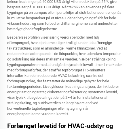
køleomkostninger på 40.000 USD årligt vil en reduktion på 25 % give
besparelser på 10.000 USD årligt. Når teknikken anvendes på flere
bygninger på én campus eller i porteføljer af distributionscentre, opnås
kumulative besparelser på et niveau, der er betydningsfuldt for hele
virksomheden, og som forbedrer driftsmarginerne samt understøtter
bæredygtighedsforpligtelserne.
Besparelsesprofilen viser særlig værdi i perioder med høj
efterspørgsel, hvor elpriserne stiger kraftigt under tidsafhængige
takststrukturer, som er almindelige i varme klimazoner. Ved at
reducere kølelasten præcis i de tidspunkter, hvor udendørs temperatur
og solstråling når deres maksimale værdier, hjælper strålingskøling
bygningsoperatører med at undgå de dyreste kilowatt-timer. I markeder
med forbrugsafgifter, der straffer topforbruget i 15-minutters
intervaller, kan den reducerede HVAC-belastning sænke det
forbrugsgrundlag, der fastsætter de månedlige gebyrer for hele
faktureringsperioden. Livscyklusomkostningsanalyser, der inkluderer
energiprisstigningsrater, diskonteringsfaktorer og systemets levetid,
viser typisk tilbagebetalingstider på 2–4 år for installationer af
strålingskøling, og nutidsværdien er langt højere end ved
konventionelle tagbelægninger eller nytagning, når
energibesparelserne vurderes korrekt.
Forlænget levetid for HVAC-udstyr og