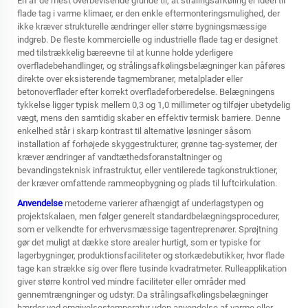
En af de mest overbevisende grunde til, at strålingsafkøling er ideel til
flade tag i varme klimaer, er den enkle eftermonteringsmulighed, der
ikke kræver strukturelle ændringer eller større bygningsmæssige
indgreb. De fleste kommercielle og industrielle flade tag er designet
med tilstrækkelig bæreevne til at kunne holde yderligere
overfladebehandlinger, og strålingsafkølingsbelægninger kan påføres
direkte over eksisterende tagmembraner, metalplader eller
betonoverflader efter korrekt overfladeforberedelse. Belægningens
tykkelse ligger typisk mellem 0,3 og 1,0 millimeter og tilføjer ubetydelig
vægt, mens den samtidig skaber en effektiv termisk barriere. Denne
enkelhed står i skarp kontrast til alternative løsninger såsom
installation af forhøjede skyggestrukturer, grønne tag-systemer, der
kræver ændringer af vandtæthedsforanstaltninger og
bevandingsteknisk infrastruktur, eller ventilerede tagkonstruktioner,
der kræver omfattende rammeopbygning og plads til luftcirkulation.
Anvendelse
metoderne varierer afhængigt af underlagstypen og
projektskalaen, men følger generelt standardbelægningsprocedurer,
som er velkendte for erhvervsmæssige tagentreprenører. Sprøjtning
gør det muligt at dække store arealer hurtigt, som er typiske for
lagerbygninger, produktionsfaciliteter og storkædebutikker, hvor flade
tage kan strække sig over flere tusinde kvadratmeter. Rulleapplikation
giver større kontrol ved mindre faciliteter eller områder med
gennemtrængninger og udstyr. Da strålingsafkølingsbelægninger
hærder ved omgivelsestemperatur uden anvendelse af varme eller