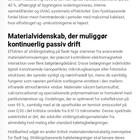
40 %, afhængigt af bygningens isoleringsniveau, interne
varmetilførsler og HVAC-systemets effektivitet. Den fysikbaserede
fordel bliver mest fremtrædende i perioder med maksimal kølelast,
hvor elforbruget og -omkostningerne er højest.
Materialvidenskab, der muliggør
kontinuerlig passiv drift
Effekten af strålingskøling på flade tage stammer fra avancerede
materialeformuleringer, der præcist kontrollerer elektromagnetisk
interaktion over flere bølgelængdebånd. Disse belægninger indeholder
typisk konstruerede nanopartikler, mikrokuglearrayer eller fotoniske
strukturer, der spreder synligt og nærinfrarødt lys, mens de samtidig
fungerer som næsten perfekte sortlegeme-emittere i den mellem-
infrarøde atmosfæriske vindue. Materialer såsom bariumsulfat,
calciumcarbonat og specialiserede polymermatrixer er formuleret med
partikelstørrelser og -fordelinger, der er optimeret for solrefleksion på
over 95 %, samtidig med at de opretholder en termisk emissivitet på
over 0,93 i det kritiske område fra 8 til 13 mikrometer. Denne spektrale
selektivitet er det, der adskiller strålingskølingsmaterialer fra
almindelig hvid maling eller standard køletagbelægninger.
Holdbarhed udgør en anden kritisk materialevidenskabelig overvejelse
for fladt tag. Strålingsbaserede kølebelægninger skal bevare deres