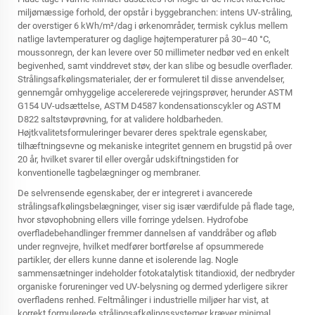
miljømæssige forhold, der opstår i byggebranchen: intens UV-stråling,
der overstiger 6 kWh/m²/dag i ørkenområder, termisk cyklus mellem
natlige lavtemperaturer og daglige højtemperaturer på 30–40 °C,
moussonregn, der kan levere over 50 millimeter nedbør ved en enkelt
begivenhed, samt vinddrevet støv, der kan slibe og besudle overflader.
Strålingsafkølingsmaterialer, der er formuleret til disse anvendelser,
gennemgår omhyggelige accelererede vejringsprøver, herunder ASTM
G154 UV-udsættelse, ASTM D4587 kondensationscykler og ASTM
D822 saltstøvprøvning, for at validere holdbarheden.
Højtkvalitetsformuleringer bevarer deres spektrale egenskaber,
tilhæftningsevne og mekaniske integritet gennem en brugstid på over
20 år, hvilket svarer til eller overgår udskiftningstiden for
konventionelle tagbelægninger og membraner.
De selvrensende egenskaber, der er integreret i avancerede
strålingsafkølingsbelægninger, viser sig især værdifulde på flade tage,
hvor støvophobning ellers ville forringe ydelsen. Hydrofobe
overfladebehandlinger fremmer dannelsen af vanddråber og afløb
under regnvejre, hvilket medfører bortførelse af opsummerede
partikler, der ellers kunne danne et isolerende lag. Nogle
sammensætninger indeholder fotokatalytisk titandioxid, der nedbryder
organiske forureninger ved UV-belysning og dermed yderligere sikrer
overfladens renhed. Feltmålinger i industrielle miljøer har vist, at
korrekt formulerede strålingsafkølingssystemer kræver minimal