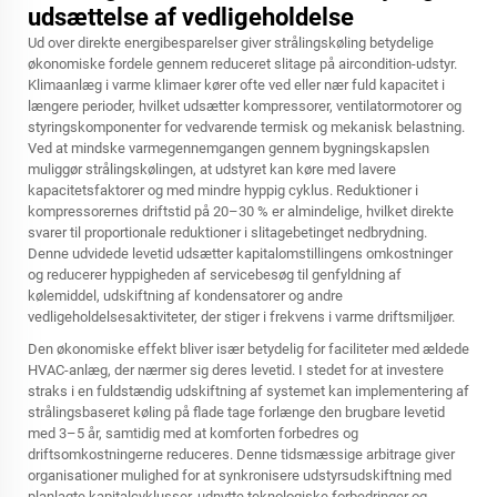
udsættelse af vedligeholdelse
Ud over direkte energibesparelser giver strålingskøling betydelige
økonomiske fordele gennem reduceret slitage på aircondition-udstyr.
Klimaanlæg i varme klimaer kører ofte ved eller nær fuld kapacitet i
længere perioder, hvilket udsætter kompressorer, ventilatormotorer og
styringskomponenter for vedvarende termisk og mekanisk belastning.
Ved at mindske varmegennemgangen gennem bygningskapslen
muliggør strålingskølingen, at udstyret kan køre med lavere
kapacitetsfaktorer og med mindre hyppig cyklus. Reduktioner i
kompressorernes driftstid på 20–30 % er almindelige, hvilket direkte
svarer til proportionale reduktioner i slitagebetinget nedbrydning.
Denne udvidede levetid udsætter kapitalomstillingens omkostninger
og reducerer hyppigheden af servicebesøg til genfyldning af
kølemiddel, udskiftning af kondensatorer og andre
vedligeholdelsesaktiviteter, der stiger i frekvens i varme driftsmiljøer.
Den økonomiske effekt bliver især betydelig for faciliteter med ældede
HVAC-anlæg, der nærmer sig deres levetid. I stedet for at investere
straks i en fuldstændig udskiftning af systemet kan implementering af
strålingsbaseret køling på flade tage forlænge den brugbare levetid
med 3–5 år, samtidig med at komforten forbedres og
driftsomkostningerne reduceres. Denne tidsmæssige arbitrage giver
organisationer mulighed for at synkronisere udstyrsudskiftning med
planlagte kapitalcyklusser, udnytte teknologiske forbedringer og