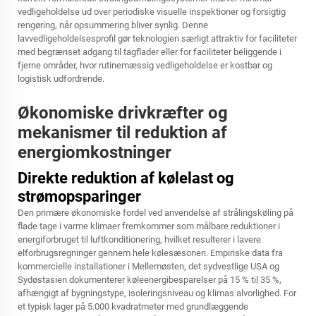
vedligeholdelse ud over periodiske visuelle inspektioner og forsigtig
rengøring, når opsummering bliver synlig. Denne
lavvedligeholdelsesprofil gør teknologien særligt attraktiv for faciliteter
med begrænset adgang til tagflader eller for faciliteter beliggende i
fjerne områder, hvor rutinemæssig vedligeholdelse er kostbar og
logistisk udfordrende.
Økonomiske drivkræfter og
mekanismer til reduktion af
energiomkostninger
Direkte reduktion af kølelast og
strømopsparinger
Den primære økonomiske fordel ved anvendelse af strålingskøling på
flade tage i varme klimaer fremkommer som målbare reduktioner i
energiforbruget til luftkonditionering, hvilket resulterer i lavere
elforbrugsregninger gennem hele kølesæsonen. Empiriske data fra
kommercielle installationer i Mellemøsten, det sydvestlige USA og
Sydøstasien dokumenterer køleenergibesparelser på 15 % til 35 %,
afhængigt af bygningstype, isoleringsniveau og klimas alvorlighed. For
et typisk lager på 5.000 kvadratmeter med grundlæggende