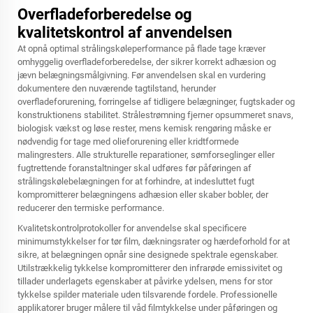
Overfladeforberedelse og
kvalitetskontrol af anvendelsen
At opnå optimal strålingskøleperformance på flade tage kræver
omhyggelig overfladeforberedelse, der sikrer korrekt adhæsion og
jævn belægningsmålgivning. Før anvendelsen skal en vurdering
dokumentere den nuværende tagtilstand, herunder
overfladeforurening, forringelse af tidligere belægninger, fugtskader og
konstruktionens stabilitet. Strålestrømning fjerner opsummeret snavs,
biologisk vækst og løse rester, mens kemisk rengøring måske er
nødvendig for tage med olieforurening eller kridtformede
malingresters. Alle strukturelle reparationer, sømforseglinger eller
fugtrettende foranstaltninger skal udføres før påføringen af
strålingskølebelægningen for at forhindre, at indesluttet fugt
kompromitterer belægningens adhæsion eller skaber bobler, der
reducerer den termiske performance.
Kvalitetskontrolprotokoller for anvendelse skal specificere
minimumstykkelser for tør film, dækningsrater og hærdeforhold for at
sikre, at belægningen opnår sine designede spektrale egenskaber.
Utilstrækkelig tykkelse kompromitterer den infrarøde emissivitet og
tillader underlagets egenskaber at påvirke ydelsen, mens for stor
tykkelse spilder materiale uden tilsvarende fordele. Professionelle
applikatorer bruger målere til våd filmtykkelse under påføringen og