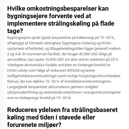
Hvilke omkostningsbesparelser kan
bygningsejere forvente ved at
implementere strålingskøling på flade
tage?
Bygningsejere opnår typisk besparelser på køleenergi på 15–35 %,
afhængigt af klimaets strenghed, bygningens isolering og HVAC-
systemets effektivitet, og tilbagebetalingstiden ligger generelt mellem
2 og 4 år. En kommerciel facilitet, der bruger 40.000 USD årligt på
aircondition, kan spare 10.000 USD om året ved en reduktion på 25 %.
Yderligere økonomiske fordele omfatter en forlænget levetid for
HVAC-udstyr som følge af reduceret driftstid og lavere
vedligeholdelsesomkostninger samt mulige forsyningsvirksomheders
tilskud, der kan dække 15–30 % af installationsomkostningerne.
Langsigtede besparelser akkumuleres gennem undgået
udstyrsudskiftning og vedvarende reduktioner i energiomkostningerne
over en belægnings levetid på 15–20 år.
Reduceres ydelsen fra strålingsbaseret
køling med tiden i støvede eller
forurenete miljøer?