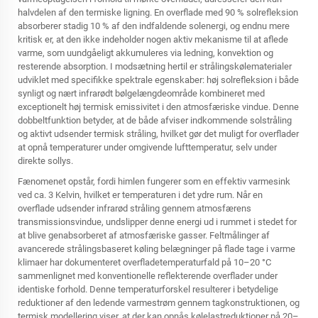
halvdelen af den termiske ligning. En overflade med 90 % solrefleksion
absorberer stadig 10 % af den indfaldende solenergi, og endnu mere
kritisk er, at den ikke indeholder nogen aktiv mekanisme til at aflede
varme, som uundgåeligt akkumuleres via ledning, konvektion og
resterende absorption. I modsætning hertil er strålingskølematerialer
udviklet med specifikke spektrale egenskaber: høj solrefleksion i både
synligt og nært infrarødt bølgelængdeområde kombineret med
exceptionelt høj termisk emissivitet i den atmosfæriske vindue. Denne
dobbeltfunktion betyder, at de både afviser indkommende solstråling
og aktivt udsender termisk stråling, hvilket gør det muligt for overflader
at opnå temperaturer under omgivende lufttemperatur, selv under
direkte sollys.
Fænomenet opstår, fordi himlen fungerer som en effektiv varmesink
ved ca. 3 Kelvin, hvilket er temperaturen i det ydre rum. Når en
overflade udsender infrarød stråling gennem atmosfærens
transmissionsvindue, undslipper denne energi ud i rummet i stedet for
at blive genabsorberet af atmosfæriske gasser. Feltmålinger af
avancerede
strålingsbaseret køling
belægninger på flade tage i varme
klimaer har dokumenteret overfladetemperaturfald på 10–20 °C
sammenlignet med konventionelle reflekterende overflader under
identiske forhold. Denne temperaturforskel resulterer i betydelige
reduktioner af den ledende varmestrøm gennem tagkonstruktionen, og
termisk modellering viser, at der kan opnås kølelastreduktioner på 20–