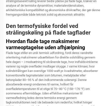
strålingsbaseret køling leverer bedre ydelse på flade tage, kræver en
analyse af de termiske dynamikker, materialevidenskaben,
arkitektoniske kompatibilitet og økonomiske drivkræfter, der gør denne
fremgangsmåde både teknisk solid og økonomisk attraktiv.
Den termofysiske fordel ved
strålingskøling på flade tagflader
Hvordan flade tage maksimerer
varmeoptagelse uden afhjælpning
Flade tage stiller en unik termisk udfordring, fordi deres vandrette
orientering maksimerer udsættelsen for direkte solstråling gennem
hele dagen – i modsætning til skrånende tage, hvor indfaldsvinklerne
varierer og nogle overflader modtager skygge. I varme klimaer, hvor
solindstrålingen kan overstige 1000 watt pr. kvadratmeter, absorberer
konventionelle tagmaterialer som bitumen, metalplader eller
betonplader 80–95 % af den indkommende solenergi. Denne
absorberede energi omdannes til varme, hvilket får
overfladetemperaturen til at stige til 70–80 °C (158–176 °F) om
sommerens eftermiddage. Uden effektive mekanismer til
varmeafledning ledes denne termiske energi gennem
tagkonstruktionen ned i de beboede rum nedenfor, hvilket tvinger