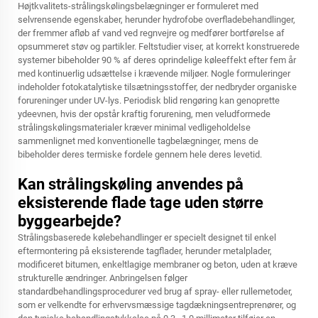
Højtkvalitets-strålingskølingsbelægninger er formuleret med
selvrensende egenskaber, herunder hydrofobe overfladebehandlinger,
der fremmer afløb af vand ved regnvejre og medfører bortførelse af
opsummeret støv og partikler. Feltstudier viser, at korrekt konstruerede
systemer bibeholder 90 % af deres oprindelige køleeffekt efter fem år
med kontinuerlig udsættelse i krævende miljøer. Nogle formuleringer
indeholder fotokatalytiske tilsætningsstoffer, der nedbryder organiske
forureninger under UV-lys. Periodisk blid rengøring kan genoprette
ydeevnen, hvis der opstår kraftig forurening, men veludformede
strålingskølingsmaterialer kræver minimal vedligeholdelse
sammenlignet med konventionelle tagbelægninger, mens de
bibeholder deres termiske fordele gennem hele deres levetid.
Kan strålingskøling anvendes på
eksisterende flade tage uden større
byggearbejde?
Strålingsbaserede kølebehandlinger er specielt designet til enkel
eftermontering på eksisterende tagflader, herunder metalplader,
modificeret bitumen, enkeltlagige membraner og beton, uden at kræve
strukturelle ændringer. Anbringelsen følger
standardbehandlingsprocedurer ved brug af spray- eller rullemetoder,
som er velkendte for erhvervsmæssige tagdækningsentreprenører, og