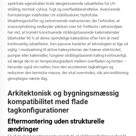
spektrale egenskaber trods længerevarende udsættelse for UV-
stråling, termisk cyklus, fugt og overfladebeskidtelse. Avancerede
formuleringer indeholder UV-stabilisatorer, hydrofobe
tilsætningsstoffer og selvrensende mekanismer, der forhindrer, at
snavsophobning nedbryder ydelsen over tid. Felttests i ørkenmiljøer
har vist, at korrekt konstruerede strålingsbaserede kølematerialer
bibeholder 90 % af deres oprindelige køleydelse efter fem år med
kontinuerlig udsættelse. Den passive karakter af teknologien er lige så
vigtig: I modsætning til aktive kølesystemer, der kræver elektricitet,
pumper eller kølemidler, fungerer strålingsbaseret køling kontinuerligt,
så længe der er en temperaturgradient mellem overfladen og himlen –
herunder også om natten, hvor den accelererer tagkølingen og
reducerer den termiske masse, der skal overvindes, når airconditioning
genoptages næste dag.
Arkitektonisk og bygningsmæssig
kompatibilitet med flade
tagkonfigurationer
Eftermontering uden strukturelle
ændringer