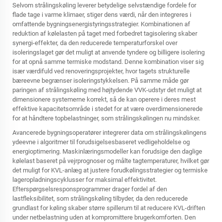
Selvom strålingskøling leverer betydelige selvstændige fordele for
flade tage i varme klimaer, stiger dens værdi, når den integreres i
omfattende bygningsenergistyringsstrategier. Kombinationen af
reduktion af kølelasten på taget med forbedret tagisolering skaber
synergi-effekter, da den reducerede temperaturforskel over
isoleringslaget gør det muligt at anvende tyndere og billigere isolering
for at opnå samme termiske modstand. Denne kombination viser sig
især værdifuld ved renoveringsprojekter, hvor tagets strukturelle
bæreevne begrænser isoleringstykkelsen. På samme måde gør
paringen af strålingskøling med højtydende VVK-udstyr det muligt at
dimensionere systemerne korrekt, så de kan operere i deres mest
effektive kapacitetsområde i stedet for at være overdimensionerede
for at håndtere topbelastninger, som strålingskølingen nu mindsker.
Avancerede bygningsoperatører integrerer data om strålingskølingens
ydeevne i algoritmer til forudsigelsesbaseret vedligeholdelse og
energioptimering. Maskinlæringsmodeller kan forudsige den daglige
kølelast baseret på vejrprognoser og målte tagtemperaturer, hvilket gør
det muligt for KVL-anlæg at justere forudkølingsstrategier og termiske
lageropladningscyklusser for maksimal effektivitet.
Efterspørgselsresponsprogrammer drager fordel af den
lastfleksibilitet, som strålingskøling tilbyder, da den reducerede
grundlast for køling skaber større spillerum til at reducere KVL-driften
under netbelastning uden at kompromittere brugerkomforten. Den