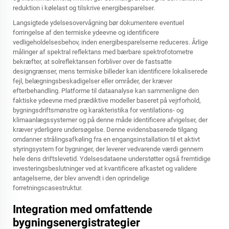
reduktion i kølelast og tilskrive energibesparelser.
Langsigtede ydelsesovervågning bør dokumentere eventuel
forringelse af den termiske ydeevne og identificere
vedligeholdelsesbehov, inden energibesparelserne reduceres. Årlige
målinger af spektral reflektans med bærbare spektrofotometre
bekræfter, at solreflektansen forbliver over de fastsatte
designgrænser, mens termiske billeder kan identificere lokaliserede
fejl, belægningsbeskadigelser eller områder, der kræver
efterbehandling. Platforme til dataanalyse kan sammenligne den
faktiske ydeevne med prædiktive modeller baseret på vejrforhold,
bygningsdriftsmønstre og karakteristika for ventilations- og
klimaanlægssystemer og på denne måde identificere afvigelser, der
kræver yderligere undersøgelse. Denne evidensbaserede tilgang
omdanner strålingsafkøling fra en engangsinstallation til et aktivt
styringsystem for bygninger, der leverer vedvarende værdi gennem
hele dens driftslevetid. Ydelsesdataene understøtter også fremtidige
investeringsbeslutninger ved at kvantificere afkastet og validere
antagelserne, der blev anvendt i den oprindelige
forretningscasestruktur.
Integration med omfattende
bygningsenergistrategier