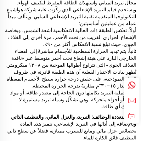
مجال تبريد المباني واستهلاك الطاقة المفرط لتكييف الهواء.
ويستخدم فيلم التبريد الإشعاعي الذي ركّزت عليه شركة هواشينغ
للتكنولوجيا المتقدمة تقنية التبريد الإشعاعي السلبي. ويتألف مبدأ
عمله من عمليتين أساسيتين:
أولاً، تعكس الطبقة ذات العالية الانعكاسية أشعة الشمس، وبخاصة
الإشعاع الحراري القريب من تحت الأحمر، مرة أخرى إلى الغلاف
الجوي، حيث تبلغ نسبة الانعكاس أكثر من ٩٠٪.
ثانياً، يتم تبديد الحرارة السطحية للأجسام مباشرةً إلى الفضاء
الخارجي البارد على هيئة إشعاع تحت أحمر متوسط عبر «نافذة
الغلاف الجوي» التي تتراوح أطوالها الموجية بين ٨–١٣ ميكرومتر.
تُظهر بيانات الاختبار الفعلية أن هذه الطبقة قادرة، في ظروف
النهار النموذجية، على خفض درجة حرارة سطح الأجسام المغطاة
بها بمقدار ١٥–٣٠°م مقارنةً بدرجة الحرارة المحيطة.
وتتم عملية التبريد بكاملها دون الحاجة إلى مصدر طاقة، أو مواد
تبريد، أو أجزاء متحركة. وهي تشكّل وسيلة تبريد مستمرة لا
تستهلك أي طاقة.
مادة متعددة الوظائف: التبريد، والعزل المائي، والتنظيف الذاتي
وبالإضافة إلى أدائها في التبريد الإشعاعي، تتميز هذه المادة
بخصائص عزل مائي ومانع للتسرب ممتازة، فضلاً عن سطحٍ ذاتي
التنظيف فائق الكاره للماء.