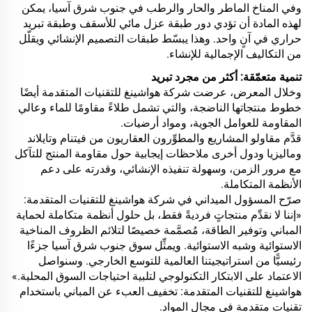
وفي المناخ الماطر والحار والرطب في جنوب شرق آسيا، يمكن
لهذه المادة أن تؤدي دور طبقة عزل مائي للأسقف وطبقة تبريد
حراري في آنٍ واحد. وهذا يبسّط طبقات التصميم الإنشائي ويقلّل
من التكاليف الإجمالية للإنشاء.
تنمية متعمّقة: أكثر من مجرد تبريد
وخلال المعرض، عرضت شركة هواشينغ للتقنيات المتقدمة أيضًا
خطوط منتجاتها الناضجة، والتي تشمل طلاءً مقاومًا للماء وعالي
المقاومة للعوامل الجوية، ومواد أرضيات.
قدَّم مقاولو المشاريع والمطوِّرون العقاريون من فيتنام وتايلاند
وماليزيا ودول أخرى ملاحظات إيجابية حول مقاومة المنتج للتآكل
مع مرور الزمن، وسهولة تنفيذه الإنشائي، وقدرته على دعم
الأنظمة المتكاملة.
صرّح المسؤول الميداني في شركة هواشينغ للتقنيات المتقدمة:
«إننا لا نقدِّم منتجاتٍ فرديةً فقط، بل حلول أنظمة متكاملة لحماية
المباني وتوفير الطاقة، مُصمَّمة خصيصًا لتلائم الظروف المناخية
الاستوائية وشبه الاستوائية. ويمثِّل سوق جنوب شرق آسيا جزءًا
رئيسيًّا من استراتيجيتنا العالمية للتوسع الخارجي. وسنواصل
الاعتماد على الابتكار التكنولوجي لتلبية احتياجات السوق المحلية.»
هواشينغ للتقنيات المتقدمة: تخفيف العبء عن المباني باستخدام
تقنيات متقدمة في مجال المواد.