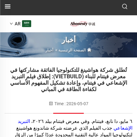
AR
أخبار
الصفحة الرئيسية
>
أخبار
تُطلق شركة هواشينغ للتكنولوجيا الفائقة مشاركتها في
معرض فيتنام للبناء (VIETBUILD): إطلاق فيلم التبريد
الإشعاعي في فيتنام، وإعادة تشكيل المفهوم الأساسي
لكفاءة الطاقة في المباني
Time : 2026-05-07
٦ مايو، دا نانغ، فيتنام. وفي معرض فيتنام بيلد ٢٠٢٦،
التبريد
الإشعاعي
جذب الفيلم الذي عرضته شركة شاندونغ هواشينغ
لتكنولوجيا المواد عالية التقنية المحدودة عددًا كبيرًا من الزوّار