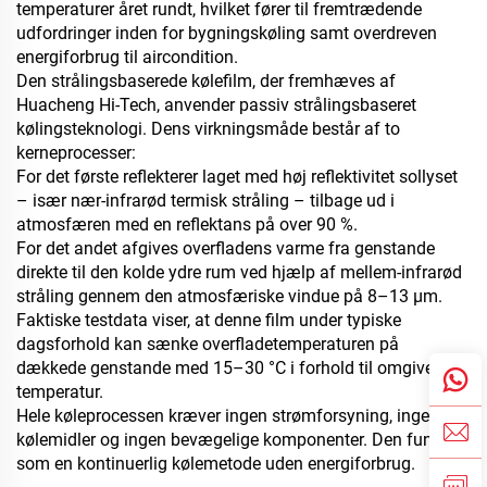
temperaturer året rundt, hvilket fører til fremtrædende
udfordringer inden for bygningskøling samt overdreven
energiforbrug til aircondition.
Den strålingsbaserede kølefilm, der fremhæves af
Huacheng Hi-Tech, anvender passiv strålingsbaseret
kølingsteknologi. Dens virkningsmåde består af to
kerneprocesser:
For det første reflekterer laget med høj reflektivitet sollyset
– især nær-infrarød termisk stråling – tilbage ud i
atmosfæren med en reflektans på over 90 %.
For det andet afgives overfladens varme fra genstande
direkte til den kolde ydre rum ved hjælp af mellem-infrarød
stråling gennem den atmosfæriske vindue på 8–13 μm.
Faktiske testdata viser, at denne film under typiske
dagsforhold kan sænke overfladetemperaturen på
dækkede genstande med 15–30 °C i forhold til omgivende
temperatur.
Hele køleprocessen kræver ingen strømforsyning, ingen
kølemidler og ingen bevægelige komponenter. Den fungerer
som en kontinuerlig kølemetode uden energiforbrug.