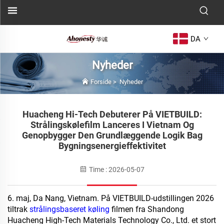
DA
Nyheder
Forside
>
Nyheder
Huacheng Hi-Tech Debuterer På VIETBUILD:
Strålingskølefilm Lanceres I Vietnam Og
Genopbygger Den Grundlæggende Logik Bag
Bygningsenergieffektivitet
Time : 2026-05-07
6. maj, Da Nang, Vietnam. På VIETBUILD-udstillingen 2026
tiltrak
strålingsbaseret køling
filmen fra Shandong
Huacheng High-Tech Materials Technology Co., Ltd. et stort