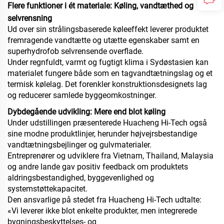
Flere funktioner i ét materiale: Køling, vandtæthed og
selvrensning
Ud over sin strålingsbaserede køleeffekt leverer produktet
fremragende vandtætte og utætte egenskaber samt en
superhydrofob selvrensende overflade.
Under regnfuldt, varmt og fugtigt klima i Sydøstasien kan
materialet fungere både som en tagvandtætningslag og et
termisk kølelag. Det forenkler konstruktionsdesignets lag
og reducerer samlede byggeomkostninger.
Dybdegående udvikling: Mere end blot køling
Under udstillingen præsenterede Huacheng Hi-Tech også
sine modne produktlinjer, herunder højvejrsbestandige
vandtætningsbejlinger og gulvmaterialer.
Entreprenører og udviklere fra Vietnam, Thailand, Malaysia
og andre lande gav positiv feedback om produktets
aldringsbestandighed, byggevenlighed og
systemstøttekapacitet.
Den ansvarlige på stedet fra Huacheng Hi-Tech udtalte:
«Vi leverer ikke blot enkelte produkter, men integrerede
bygningsbeskyttelses- og