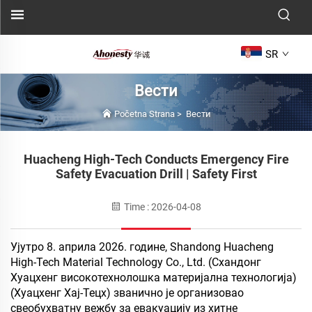
SR
Вести
Početna Strana
>
Вести
Huacheng High-Tech Conducts Emergency Fire
Safety Evacuation Drill | Safety First
Time : 2026-04-08
Ујутро 8. априла 2026. године,
Shandong Huacheng
High-Tech Material Technology Co., Ltd. (Схандонг
Хуацхенг високотехнолошка материјална технологија)
(Хуацхенг Хај-Тецх) званично је организовао
свеобухватну вежбу за евакуацију из хитне