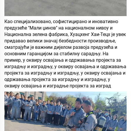
Као специјализовано, софистицирано и иновативно
предузеће "Мали џинов" на националном нивоу и
Национална зелена фабрика, Хуацхенг Хаи-Тецх је увек
придавао велики значај безбедности производње,
сматрајући је важним дијелом развоја предузећа и
основним гаранцијом за стабилну сарадњу. На
пример, у оквиру освајања и одржавања пројекта за
изградњу и изградњу, у оквиру освајања и одржавања
пројекта за изградњу и изградњу, у оквиру освајања и
одржавања пројекта за изградњу и изградњу, у
оквиру освајања и изградње пројекта за изград