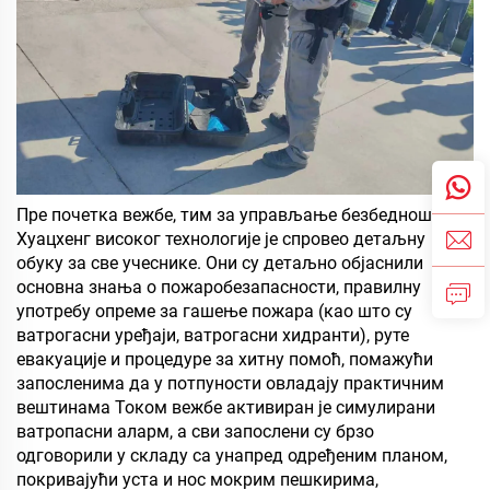
Пре почетка вежбе, тим за управљање безбедношћу
Хуацхенг високог технологије је спровео детаљну
обуку за све учеснике. Они су детаљно објаснили
основна знања о пожаробезапасности, правилну
употребу опреме за гашење пожара (као што су
ватрогасни уређаји, ватрогасни хидранти), руте
евакуације и процедуре за хитну помоћ, помажући
запосленима да у потпуности овладају практичним
вештинама Током вежбе активиран је симулирани
ватропасни аларм, а сви запослени су брзо
одговорили у складу са унапред одређеним планом,
покривајући уста и нос мокрим пешкирима,