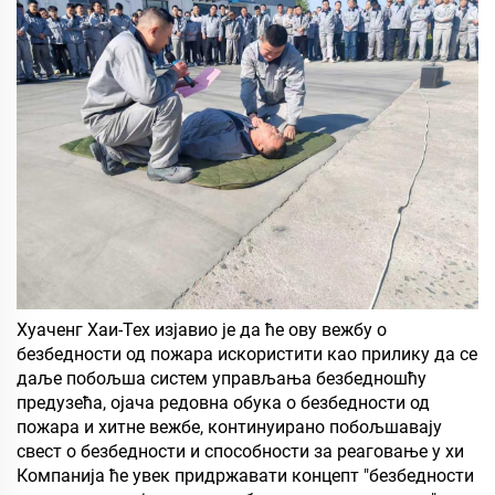
Хуаченг Хаи-Тех изјавио је да ће ову вежбу о
безбедности од пожара искористити као прилику да се
даље побољша систем управљања безбедношћу
предузећа, ојача редовна обука о безбедности од
пожара и хитне вежбе, континуирано побољшавају
свест о безбедности и способности за реаговање у хи
Компанија ће увек придржавати концепт "безбедности