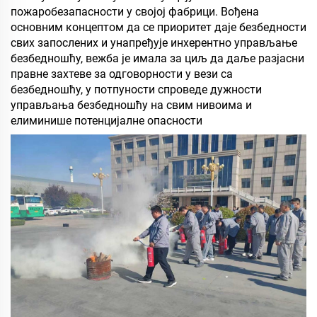
пожаробезапасности у својој фабрици. Вођена
основним концептом да се приоритет даје безбедности
свих запослених и унапређује инхерентно управљање
безбедношћу, вежба је имала за циљ да даље разјасни
правне захтеве за одговорности у вези са
безбедношћу, у потпуности спроведе дужности
управљања безбедношћу на свим нивоима и
елиминише потенцијалне опасности