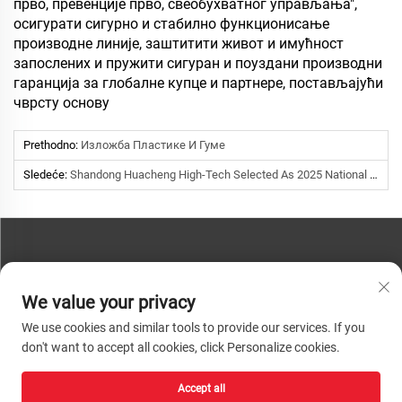
прво, превенције прво, свеобухватног управљања",
осигурати сигурно и стабилно функционисање
производне линије, заштитити живот и имућност
запослених и пружити сигуран и поуздани производни
гаранција за глобалне купце и партнере, постављајући
чврсту основу
Prethodno:
Изложба Пластике И Гуме
Sledeće:
Shandong Huacheng High-Tech Selected As 2025 National Green Factory | Green Manufacturing Leader
КОНТАКТНО НАС
We value your privacy
Телефон:
+86-13793890209
We use cookies and similar tools to provide our services. If you
Телефон:
+86-13793890209
don't want to accept all cookies, click Personalize cookies.
Пошта:
[email protected]
Accept all