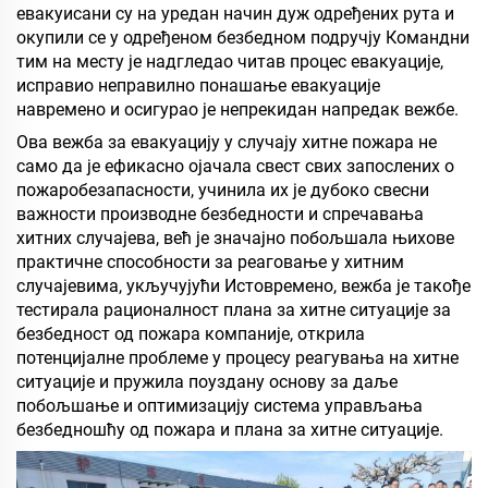
евакуисани су на уредан начин дуж одређених рута и
окупили се у одређеном безбедном подручју Командни
тим на месту је надгледао читав процес евакуације,
исправио неправилно понашање евакуације
навремено и осигурао је непрекидан напредак вежбе.
Ова вежба за евакуацију у случају хитне пожара не
само да је ефикасно ојачала свест свих запослених о
пожаробезапасности, учинила их је дубоко свесни
важности производне безбедности и спречавања
хитних случајева, већ је значајно побољшала њихове
практичне способности за реаговање у хитним
случајевима, укључујући Истовремено, вежба је такође
тестирала рационалност плана за хитне ситуације за
безбедност од пожара компаније, открила
потенцијалне проблеме у процесу реагувања на хитне
ситуације и пружила поуздану основу за даље
побољшање и оптимизацију система управљања
безбедношћу од пожара и плана за хитне ситуације.