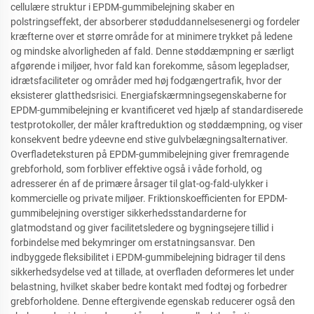
cellulære struktur i EPDM-gummibelejning skaber en
polstringseffekt, der absorberer støduddannelsesenergi og fordeler
kræfterne over et større område for at minimere trykket på ledene
og mindske alvorligheden af fald. Denne støddæmpning er særligt
afgørende i miljøer, hvor fald kan forekomme, såsom legepladser,
idrætsfaciliteter og områder med høj fodgængertrafik, hvor der
eksisterer glatthedsrisici. Energiafskærmningsegenskaberne for
EPDM-gummibelejning er kvantificeret ved hjælp af standardiserede
testprotokoller, der måler kraftreduktion og støddæmpning, og viser
konsekvent bedre ydeevne end stive gulvbelægningsalternativer.
Overfladeteksturen på EPDM-gummibelejning giver fremragende
grebforhold, som forbliver effektive også i våde forhold, og
adresserer én af de primære årsager til glat-og-fald-ulykker i
kommercielle og private miljøer. Friktionskoefficienten for EPDM-
gummibelejning overstiger sikkerhedsstandarderne for
glatmodstand og giver facilitetsledere og bygningsejere tillid i
forbindelse med bekymringer om erstatningsansvar. Den
indbyggede fleksibilitet i EPDM-gummibelejning bidrager til dens
sikkerhedsydelse ved at tillade, at overfladen deformeres let under
belastning, hvilket skaber bedre kontakt med fodtøj og forbedrer
grebforholdene. Denne eftergivende egenskab reducerer også den