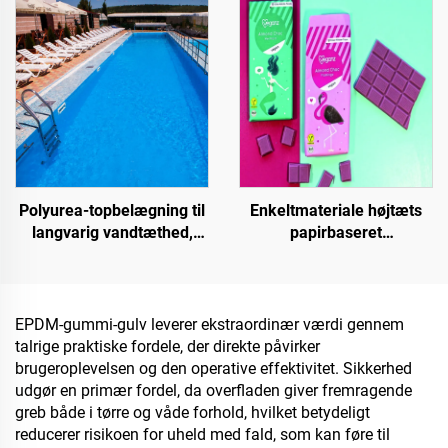
kornlagerbeholdere,
strålingsafkølingsbelægning
oliebeholdere
eller i andre scenarier,
hvor hydrofobe og
oleofobe egenskaber
kræves
Polyurea-topbelægning til
Enkeltmateriale højtæts
langvarig vandtæthed,
papirbaseret
f.eks. swimmingpools,
grundmateriale til
tage og badeværelser
emballageløsninger til
produkter såsom te, kaffe,
nødder, chokolade,
EPDM-gummi-gulv leverer ekstraordinær værdi gennem
bagværk og krydderier
talrige praktiske fordele, der direkte påvirker
brugeroplevelsen og den operative effektivitet. Sikkerhed
udgør en primær fordel, da overfladen giver fremragende
greb både i tørre og våde forhold, hvilket betydeligt
reducerer risikoen for uheld med fald, som kan føre til