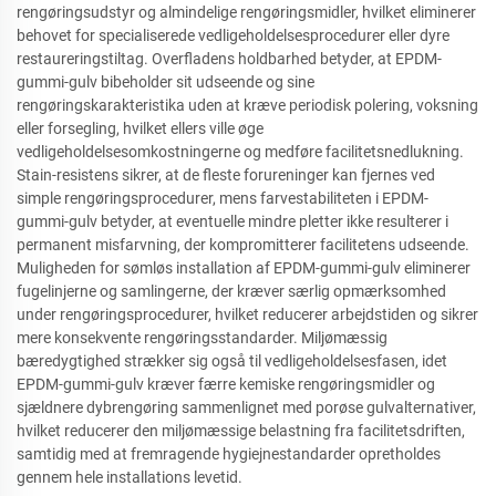
rengøringsudstyr og almindelige rengøringsmidler, hvilket eliminerer
behovet for specialiserede vedligeholdelsesprocedurer eller dyre
restaureringstiltag. Overfladens holdbarhed betyder, at EPDM-
gummi-gulv bibeholder sit udseende og sine
rengøringskarakteristika uden at kræve periodisk polering, voksning
eller forsegling, hvilket ellers ville øge
vedligeholdelsesomkostningerne og medføre facilitetsnedlukning.
Stain-resistens sikrer, at de fleste forureninger kan fjernes ved
simple rengøringsprocedurer, mens farvestabiliteten i EPDM-
gummi-gulv betyder, at eventuelle mindre pletter ikke resulterer i
permanent misfarvning, der kompromitterer facilitetens udseende.
Muligheden for sømløs installation af EPDM-gummi-gulv eliminerer
fugelinjerne og samlingerne, der kræver særlig opmærksomhed
under rengøringsprocedurer, hvilket reducerer arbejdstiden og sikrer
mere konsekvente rengøringsstandarder. Miljømæssig
bæredygtighed strækker sig også til vedligeholdelsesfasen, idet
EPDM-gummi-gulv kræver færre kemiske rengøringsmidler og
sjældnere dybrengøring sammenlignet med porøse gulvalternativer,
hvilket reducerer den miljømæssige belastning fra facilitetsdriften,
samtidig med at fremragende hygiejnestandarder opretholdes
gennem hele installations levetid.