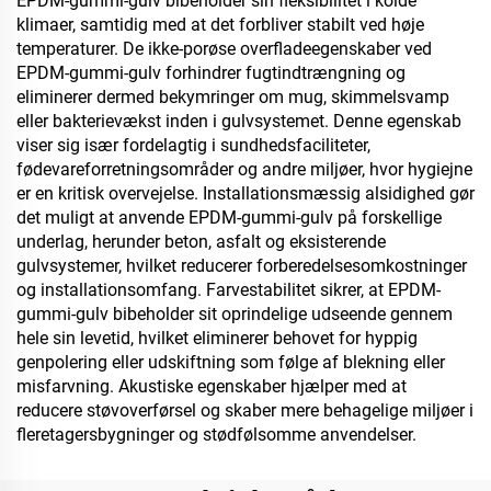
EPDM-gummi-gulv bibeholder sin fleksibilitet i kolde
klimaer, samtidig med at det forbliver stabilt ved høje
temperaturer. De ikke-porøse overfladeegenskaber ved
EPDM-gummi-gulv forhindrer fugtindtrængning og
eliminerer dermed bekymringer om mug, skimmelsvamp
eller bakterievækst inden i gulvsystemet. Denne egenskab
viser sig især fordelagtig i sundhedsfaciliteter,
fødevareforretningsområder og andre miljøer, hvor hygiejne
er en kritisk overvejelse. Installationsmæssig alsidighed gør
det muligt at anvende EPDM-gummi-gulv på forskellige
underlag, herunder beton, asfalt og eksisterende
gulvsystemer, hvilket reducerer forberedelsesomkostninger
og installationsomfang. Farvestabilitet sikrer, at EPDM-
gummi-gulv bibeholder sit oprindelige udseende gennem
hele sin levetid, hvilket eliminerer behovet for hyppig
genpolering eller udskiftning som følge af blekning eller
misfarvning. Akustiske egenskaber hjælper med at
reducere støvoverførsel og skaber mere behagelige miljøer i
fleretagersbygninger og stødfølsomme anvendelser.