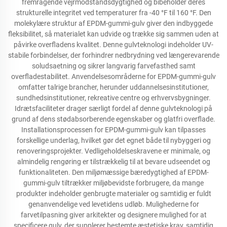
fremragende vejrmodstandsdygtighed og bibeholder deres
strukturelle integritet ved temperaturer fra -40 °F til 160 °F. Den
molekylære struktur af EPDM-gummi-gulv giver den indbyggede
fleksibilitet, så materialet kan udvide og trække sig sammen uden at
påvirke overfladens kvalitet. Denne gulvteknologi indeholder UV-
stabile forbindelser, der forhindrer nedbrydning ved længerevarende
soludsaetning og sikrer langvarig farvefasthed samt
overfladestabilitet. Anvendelsesområderne for EPDM-gummi-gulv
omfatter talrige brancher, herunder uddannelsesinstitutioner,
sundhedsinstitutioner, rekreative centre og erhvervsbygninger.
Idrætsfaciliteter drager særligt fordel af denne gulvteknologi på
grund af dens stødabsorberende egenskaber og glatfri overflade.
Installationsprocessen for EPDM-gummi-gulv kan tilpasses
forskellige underlag, hvilket gør det egnet både til nybyggeri og
renoveringsprojekter. Vedligeholdelseskravene er minimale, og
almindelig rengøring er tilstrækkelig til at bevare udseendet og
funktionaliteten. Den miljømæssige bæredygtighed af EPDM-
gummi-gulv tiltrækker miljøbevidste forbrugere, da mange
produkter indeholder genbrugte materialer og samtidig er fuldt
genanvendelige ved levetidens udløb. Mulighederne for
farvetilpasning giver arkitekter og designere mulighed for at
specificere gulv, der supplerer bestemte æstetiske krav, samtidig