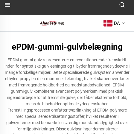
DA
ePDM-gummi-gulvbelægning
EPDM-gummi-gulv repræsenterer en revolutionerende fremskridt
inden for syntetiske gulvløsninger og tilbyder fremragende ydeevne i
mange forskellige miljøer. Dette specialiserede gulvsystem anvender
ethylen-propylen-dien-monomer-teknologi, hvilket skaber overflader
med fremragende holdbarhed og modstandsdygtighed. EPDM-
gummi-gulv kombinerer avanceret polymerkemi med praktisk
ingeniørarbejde for at fremstille gulve, der tåber ekstreme forhold,
mens de bibeholder optimale ydeegenskaber.
Fremstillingsprocessen omfatter tværlinkning af EPDM-polymere
med specialiserede tilsætningsstoffer, hvilket resulterer i
gulvsystemer med bemærkelsesværdig modstandsdygtighed over
for miljøpåvirkninger. Disse gulvløsninger demonstrerer