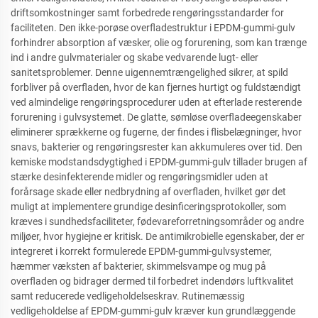
driftsomkostninger samt forbedrede rengøringsstandarder for
faciliteten. Den ikke-porøse overfladestruktur i EPDM-gummi-gulv
forhindrer absorption af væsker, olie og forurening, som kan trænge
ind i andre gulvmaterialer og skabe vedvarende lugt- eller
sanitetsproblemer. Denne uigennemtrængelighed sikrer, at spild
forbliver på overfladen, hvor de kan fjernes hurtigt og fuldstændigt
ved almindelige rengøringsprocedurer uden at efterlade resterende
forurening i gulvsystemet. De glatte, sømløse overfladeegenskaber
eliminerer sprækkerne og fugerne, der findes i flisbelægninger, hvor
snavs, bakterier og rengøringsrester kan akkumuleres over tid. Den
kemiske modstandsdygtighed i EPDM-gummi-gulv tillader brugen af
stærke desinfekterende midler og rengøringsmidler uden at
forårsage skade eller nedbrydning af overfladen, hvilket gør det
muligt at implementere grundige desinficeringsprotokoller, som
kræves i sundhedsfaciliteter, fødevareforretningsområder og andre
miljøer, hvor hygiejne er kritisk. De antimikrobielle egenskaber, der er
integreret i korrekt formulerede EPDM-gummi-gulvsystemer,
hæmmer væksten af bakterier, skimmelsvampe og mug på
overfladen og bidrager dermed til forbedret indendørs luftkvalitet
samt reducerede vedligeholdelseskrav. Rutinemæssig
vedligeholdelse af EPDM-gummi-gulv kræver kun grundlæggende