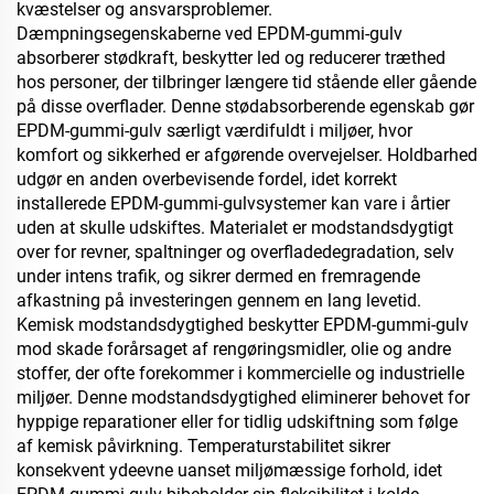
kvæstelser og ansvarsproblemer.
Dæmpningsegenskaberne ved EPDM-gummi-gulv
absorberer stødkraft, beskytter led og reducerer træthed
hos personer, der tilbringer længere tid stående eller gående
på disse overflader. Denne stødabsorberende egenskab gør
EPDM-gummi-gulv særligt værdifuldt i miljøer, hvor
komfort og sikkerhed er afgørende overvejelser. Holdbarhed
udgør en anden overbevisende fordel, idet korrekt
installerede EPDM-gummi-gulvsystemer kan vare i årtier
uden at skulle udskiftes. Materialet er modstandsdygtigt
over for revner, spaltninger og overfladedegradation, selv
under intens trafik, og sikrer dermed en fremragende
afkastning på investeringen gennem en lang levetid.
Kemisk modstandsdygtighed beskytter EPDM-gummi-gulv
mod skade forårsaget af rengøringsmidler, olie og andre
stoffer, der ofte forekommer i kommercielle og industrielle
miljøer. Denne modstandsdygtighed eliminerer behovet for
hyppige reparationer eller for tidlig udskiftning som følge
af kemisk påvirkning. Temperaturstabilitet sikrer
konsekvent ydeevne uanset miljømæssige forhold, idet