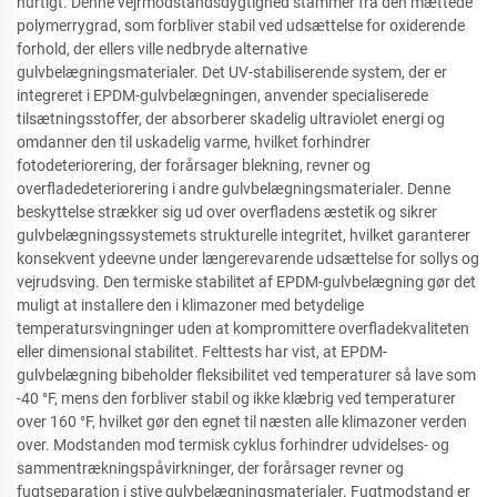
hurtigt. Denne vejrmodstandsdygtighed stammer fra den mættede
polymerrygrad, som forbliver stabil ved udsættelse for oxiderende
forhold, der ellers ville nedbryde alternative
gulvbelægningsmaterialer. Det UV-stabiliserende system, der er
integreret i EPDM-gulvbelægningen, anvender specialiserede
tilsætningsstoffer, der absorberer skadelig ultraviolet energi og
omdanner den til uskadelig varme, hvilket forhindrer
fotodeteriorering, der forårsager blekning, revner og
overfladedeteriorering i andre gulvbelægningsmaterialer. Denne
beskyttelse strækker sig ud over overfladens æstetik og sikrer
gulvbelægningssystemets strukturelle integritet, hvilket garanterer
konsekvent ydeevne under længerevarende udsættelse for sollys og
vejrudsving. Den termiske stabilitet af EPDM-gulvbelægning gør det
muligt at installere den i klimazoner med betydelige
temperatursvingninger uden at kompromittere overfladekvaliteten
eller dimensional stabilitet. Felttests har vist, at EPDM-
gulvbelægning bibeholder fleksibilitet ved temperaturer så lave som
-40 °F, mens den forbliver stabil og ikke klæbrig ved temperaturer
over 160 °F, hvilket gør den egnet til næsten alle klimazoner verden
over. Modstanden mod termisk cyklus forhindrer udvidelses- og
sammentrækningspåvirkninger, der forårsager revner og
fugtseparation i stive gulvbelægningsmaterialer. Fugtmodstand er