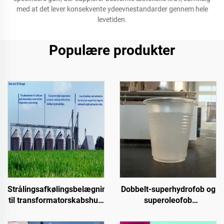
med at det lever konsekvente ydeevnestandarder gennem hele
levetiden.
Populære produkter
Strålingsafkølingsbelægninger
Dobbelt-superhydrofob og
til transformatorskabshus,
superoleofob
farvet stålplade-
topbelægning til brug
fabriksbygninger,
sammen med