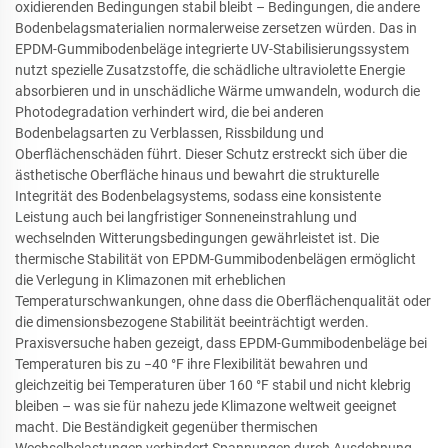
oxidierenden Bedingungen stabil bleibt – Bedingungen, die andere
Bodenbelagsmaterialien normalerweise zersetzen würden. Das in
EPDM-Gummibodenbeläge integrierte UV-Stabilisierungssystem
nutzt spezielle Zusatzstoffe, die schädliche ultraviolette Energie
absorbieren und in unschädliche Wärme umwandeln, wodurch die
Photodegradation verhindert wird, die bei anderen
Bodenbelagsarten zu Verblassen, Rissbildung und
Oberflächenschäden führt. Dieser Schutz erstreckt sich über die
ästhetische Oberfläche hinaus und bewahrt die strukturelle
Integrität des Bodenbelagsystems, sodass eine konsistente
Leistung auch bei langfristiger Sonneneinstrahlung und
wechselnden Witterungsbedingungen gewährleistet ist. Die
thermische Stabilität von EPDM-Gummibodenbelägen ermöglicht
die Verlegung in Klimazonen mit erheblichen
Temperaturschwankungen, ohne dass die Oberflächenqualität oder
die dimensionsbezogene Stabilität beeinträchtigt werden.
Praxisversuche haben gezeigt, dass EPDM-Gummibodenbeläge bei
Temperaturen bis zu −40 °F ihre Flexibilität bewahren und
gleichzeitig bei Temperaturen über 160 °F stabil und nicht klebrig
bleiben – was sie für nahezu jede Klimazone weltweit geeignet
macht. Die Beständigkeit gegenüber thermischen
Wechselbelastungen verhindert Spannungen durch Ausdehnung