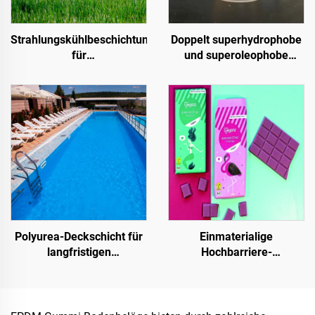
Strahlungskühlbeschichtungen
Doppelt superhydrophobe
für
und superoleophobe
Transformatorkabinettgehäuse,
Deckschicht zur
Farbstahl-
Verwendung mit
Dachplattenfabrikgebäude,
Strahlungskühlbeschichtung
Getreidespeicherbehälter,
oder in anderen
Öltanks
Szenarien, bei denen
hydrophobe und
oleophobe Eigenschaften
erforderlich sind
Polyurea-Deckschicht für
Einmaterialige
langfristigen
Hochbarriere-
Wasserschutz, z. B. für
Papiergrundlage für
Schwimmbäder, Dächer
Verpackungslösungen von
und Badezimmer
Produkten wie Tee,
Kaffee, Nüssen,