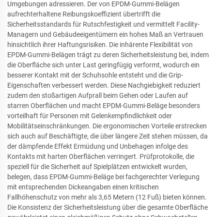
Umgebungen adressieren. Der von EPDM-Gummi-Belägen
aufrechterhaltene Reibungskoeffizient übertrifft die
Sicherheitsstandards für Rutschfestigkeit und vermittelt Facility-
Managern und Gebäudeeigentümern ein hohes Maß an Vertrauen
hinsichtlich ihrer Haftungsrisiken. Die inhärente Flexibilität von
EPDM-Gummi-Belägen trägt zu deren Sicherheitsleistung bei, indem
die Oberfläche sich unter Last geringfügig verformt, wodurch ein
besserer Kontakt mit der Schuhsohle entsteht und die Grip-
Eigenschaften verbessert werden. Diese Nachgiebigkeit reduziert
zudem den stoßartigen Aufprall beim Gehen oder Laufen auf
starren Oberflächen und macht EPDM-Gummi-Beläge besonders
vorteilhaft für Personen mit Gelenkempfindlichkeit oder
Mobilitätseinschränkungen. Die ergonomischen Vorteile erstrecken
sich auch auf Beschäftigte, die über längere Zeit stehen müssen, da
der dämpfende Effekt Ermüdung und Unbehagen infolge des
Kontakts mit harten Oberflächen verringert. Prüfprotokolle, die
speziell für die Sicherheit auf Spielplätzen entwickelt wurden,
belegen, dass EPDM-Gummi-Beläge bei fachgerechter Verlegung
mit entsprechenden Dickeangaben einen kritischen
Fallhöhenschutz von mehr als 3,65 Metern (12 Fuß) bieten können.
Die Konsistenz der Sicherheitsleistung über die gesamte Oberfläche