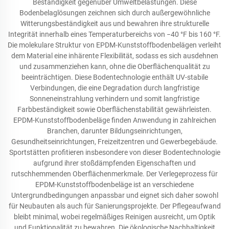
Beständigkeit gegenüber Umweltbelastungen. Diese
Bodenbelaglösungen zeichnen sich durch außergewöhnliche
Witterungsbeständigkeit aus und bewahren ihre strukturelle
Integrität innerhalb eines Temperaturbereichs von −40 °F bis 160 °F.
Die molekulare Struktur von EPDM-Kunststoffbodenbelägen verleiht
dem Material eine inhärente Flexibilität, sodass es sich ausdehnen
und zusammenziehen kann, ohne die Oberflächenqualität zu
beeinträchtigen. Diese Bodentechnologie enthält UV-stabile
Verbindungen, die eine Degradation durch langfristige
Sonneneinstrahlung verhindern und somit langfristige
Farbbeständigkeit sowie Oberflächenstabilität gewährleisten.
EPDM-Kunststoffbodenbeläge finden Anwendung in zahlreichen
Branchen, darunter Bildungseinrichtungen,
Gesundheitseinrichtungen, Freizeitzentren und Gewerbegebäude.
Sportstätten profitieren insbesondere von dieser Bodentechnologie
aufgrund ihrer stoßdämpfenden Eigenschaften und
rutschhemmenden Oberflächenmerkmale. Der Verlegeprozess für
EPDM-Kunststoffbodenbeläge ist an verschiedene
Untergrundbedingungen anpassbar und eignet sich daher sowohl
für Neubauten als auch für Sanierungsprojekte. Der Pflegeaufwand
bleibt minimal, wobei regelmäßiges Reinigen ausreicht, um Optik
und Funktionalität zu bewahren. Die ökologische Nachhaltigkeit