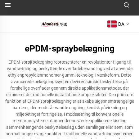
DA
ePDM-spraybelægning
EPDM-sprøjtbelægning repræsenterer en revolutionær tilgang til
vandtætning og beskyttende overfladebehandling ved at anvende
ethylenpropyldienmonomer-gummi-teknologi i væskeform. Dette
avancerede belægningssystem leverer sømløs beskyttelse på
forskellige overflader gennem direkte applikationsmetoder, der
eliminerer de traditionelle installationskompleksiteter. Den primære
funktion af EPDM-sprøjtbelægning er at skabe uigennemtrængelige
barrierer, der modstår vandtrængning, kemisk påvirkning og
miljøbetinget forringelse. I modsætning til konventionelle
membransystemer danner denne væskeapplikerede løsning
sammenhængende beskyttelseslag uden samlinger eller søm, som
normalt udgør svage punkter i traditionelle vandtætningssystemer.