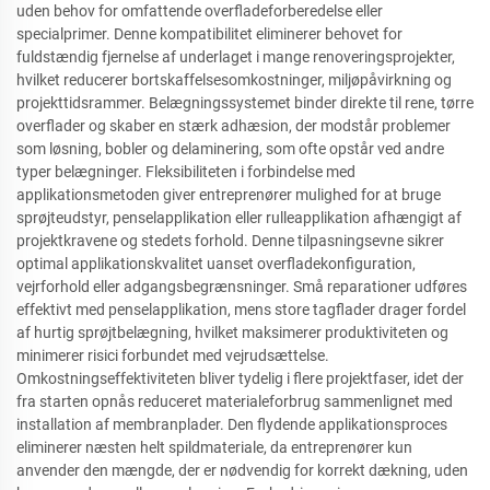
uden behov for omfattende overfladeforberedelse eller
specialprimer. Denne kompatibilitet eliminerer behovet for
fuldstændig fjernelse af underlaget i mange renoveringsprojekter,
hvilket reducerer bortskaffelsesomkostninger, miljøpåvirkning og
projekttidsrammer. Belægningssystemet binder direkte til rene, tørre
overflader og skaber en stærk adhæsion, der modstår problemer
som løsning, bobler og delaminering, som ofte opstår ved andre
typer belægninger. Fleksibiliteten i forbindelse med
applikationsmetoden giver entreprenører mulighed for at bruge
sprøjteudstyr, penselapplikation eller rulleapplikation afhængigt af
projektkravene og stedets forhold. Denne tilpasningsevne sikrer
optimal applikationskvalitet uanset overfladekonfiguration,
vejrforhold eller adgangsbegrænsninger. Små reparationer udføres
effektivt med penselapplikation, mens store tagflader drager fordel
af hurtig sprøjtbelægning, hvilket maksimerer produktiviteten og
minimerer risici forbundet med vejrudsættelse.
Omkostningseffektiviteten bliver tydelig i flere projektfaser, idet der
fra starten opnås reduceret materialeforbrug sammenlignet med
installation af membranplader. Den flydende applikationsproces
eliminerer næsten helt spildmateriale, da entreprenører kun
anvender den mængde, der er nødvendig for korrekt dækning, uden