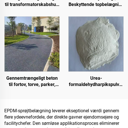
til transformatorskabshus,
Beskyttende topbelægning
farvet stålplade-
til flere underlagsarter til
fabriksbygninger,
indendørs og udendørs
kornlagerbeholdere,
belægninger
oliebeholdere
Gennemtrængeligt beton
Urea-
til fortov, torve, parker,
formaldehydharpikspulver
parkeringspladser og
(trælimpulver/pulverlim)
andre områder; det er et
anvendt i produktionen af
væsentligt produkt til
kunstige plader, herunder
opbygning af svampebyer
flerlaget spånplade,
EPDM-sprøjtbelægning leverer ekseptionel værdi gennem
fintræsplade, økoplade,
flere ydeevnefordele, der direkte gavner ejendomsejere og
furneret spånplade osv.
facilitychefer. Den sømløse applikationsproces eliminerer