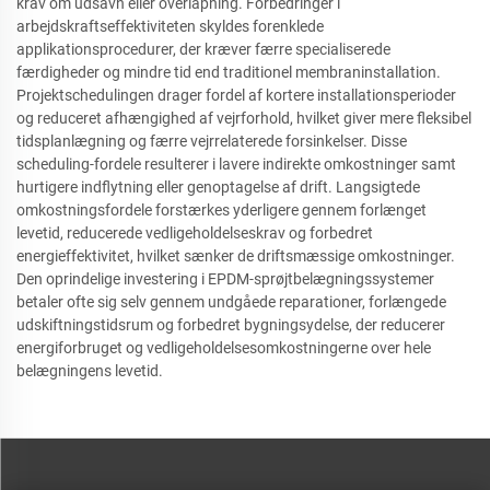
krav om udsavn eller overlapning. Forbedringer i
arbejdskraftseffektiviteten skyldes forenklede
applikationsprocedurer, der kræver færre specialiserede
færdigheder og mindre tid end traditionel membraninstallation.
Projektschedulingen drager fordel af kortere installationsperioder
og reduceret afhængighed af vejrforhold, hvilket giver mere fleksibel
tidsplanlægning og færre vejrrelaterede forsinkelser. Disse
scheduling-fordele resulterer i lavere indirekte omkostninger samt
hurtigere indflytning eller genoptagelse af drift. Langsigtede
omkostningsfordele forstærkes yderligere gennem forlænget
levetid, reducerede vedligeholdelseskrav og forbedret
energieffektivitet, hvilket sænker de driftsmæssige omkostninger.
Den oprindelige investering i EPDM-sprøjtbelægningssystemer
betaler ofte sig selv gennem undgåede reparationer, forlængede
udskiftningstidsrum og forbedret bygningsydelse, der reducerer
energiforbruget og vedligeholdelsesomkostningerne over hele
belægningens levetid.