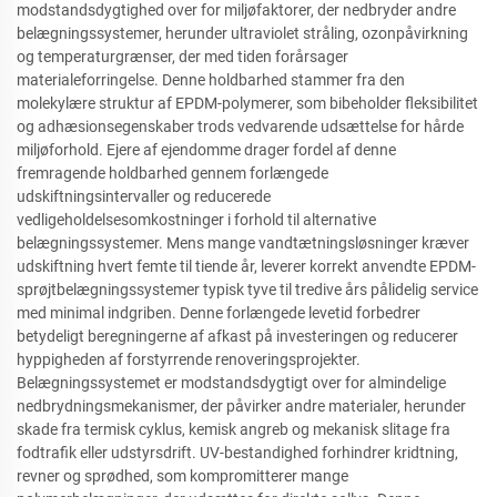
modstandsdygtighed over for miljøfaktorer, der nedbryder andre
belægningssystemer, herunder ultraviolet stråling, ozonpåvirkning
og temperaturgrænser, der med tiden forårsager
materialeforringelse. Denne holdbarhed stammer fra den
molekylære struktur af EPDM-polymerer, som bibeholder fleksibilitet
og adhæsionsegenskaber trods vedvarende udsættelse for hårde
miljøforhold. Ejere af ejendomme drager fordel af denne
fremragende holdbarhed gennem forlængede
udskiftningsintervaller og reducerede
vedligeholdelsesomkostninger i forhold til alternative
belægningssystemer. Mens mange vandtætningsløsninger kræver
udskiftning hvert femte til tiende år, leverer korrekt anvendte EPDM-
sprøjtbelægningssystemer typisk tyve til tredive års pålidelig service
med minimal indgriben. Denne forlængede levetid forbedrer
betydeligt beregningerne af afkast på investeringen og reducerer
hyppigheden af forstyrrende renoveringsprojekter.
Belægningssystemet er modstandsdygtigt over for almindelige
nedbrydningsmekanismer, der påvirker andre materialer, herunder
skade fra termisk cyklus, kemisk angreb og mekanisk slitage fra
fodtrafik eller udstyrsdrift. UV-bestandighed forhindrer kridtning,
revner og sprødhed, som kompromitterer mange