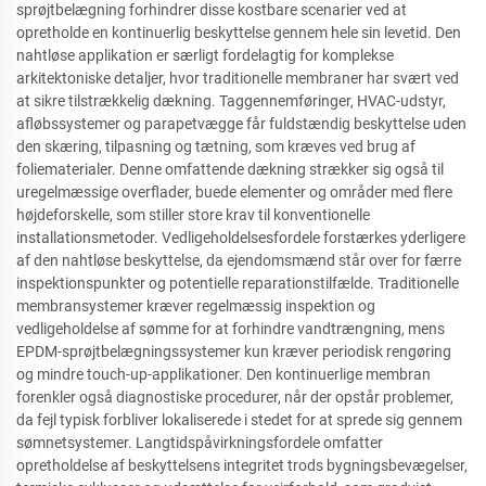
sprøjtbelægning forhindrer disse kostbare scenarier ved at
opretholde en kontinuerlig beskyttelse gennem hele sin levetid. Den
nahtløse applikation er særligt fordelagtig for komplekse
arkitektoniske detaljer, hvor traditionelle membraner har svært ved
at sikre tilstrækkelig dækning. Taggennemføringer, HVAC-udstyr,
afløbssystemer og parapetvægge får fuldstændig beskyttelse uden
den skæring, tilpasning og tætning, som kræves ved brug af
foliematerialer. Denne omfattende dækning strækker sig også til
uregelmæssige overflader, buede elementer og områder med flere
højdeforskelle, som stiller store krav til konventionelle
installationsmetoder. Vedligeholdelsesfordele forstærkes yderligere
af den nahtløse beskyttelse, da ejendomsmænd står over for færre
inspektionspunkter og potentielle reparationstilfælde. Traditionelle
membransystemer kræver regelmæssig inspektion og
vedligeholdelse af sømme for at forhindre vandtrængning, mens
EPDM-sprøjtbelægningssystemer kun kræver periodisk rengøring
og mindre touch-up-applikationer. Den kontinuerlige membran
forenkler også diagnostiske procedurer, når der opstår problemer,
da fejl typisk forbliver lokaliserede i stedet for at sprede sig gennem
sømnetsystemer. Langtidspåvirkningsfordele omfatter
opretholdelse af beskyttelsens integritet trods bygningsbevægelser,