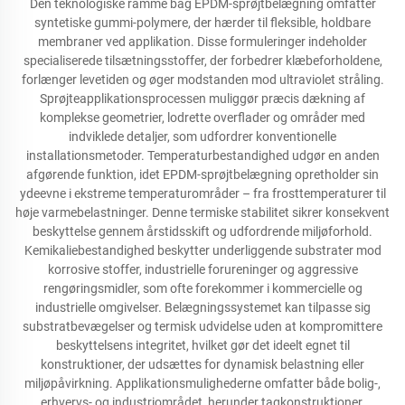
Den teknologiske ramme bag EPDM-sprøjtbelægning omfatter
syntetiske gummi-polymere, der hærder til fleksible, holdbare
membraner ved applikation. Disse formuleringer indeholder
specialiserede tilsætningsstoffer, der forbedrer klæbeforholdene,
forlænger levetiden og øger modstanden mod ultraviolet stråling.
Sprøjteapplikationsprocessen muliggør præcis dækning af
komplekse geometrier, lodrette overflader og områder med
indviklede detaljer, som udfordrer konventionelle
installationsmetoder. Temperaturbestandighed udgør en anden
afgørende funktion, idet EPDM-sprøjtbelægning opretholder sin
ydeevne i ekstreme temperaturområder – fra frosttemperaturer til
høje varmebelastninger. Denne termiske stabilitet sikrer konsekvent
beskyttelse gennem årstidsskift og udfordrende miljøforhold.
Kemikaliebestandighed beskytter underliggende substrater mod
korrosive stoffer, industrielle forureninger og aggressive
rengøringsmidler, som ofte forekommer i kommercielle og
industrielle omgivelser. Belægningssystemet kan tilpasse sig
substratbevægelser og termisk udvidelse uden at kompromittere
beskyttelsens integritet, hvilket gør det ideelt egnet til
konstruktioner, der udsættes for dynamisk belastning eller
miljøpåvirkning. Applikationsmulighederne omfatter både bolig-,
erhvervs- og industriområdet, herunder tagkonstruktioner,