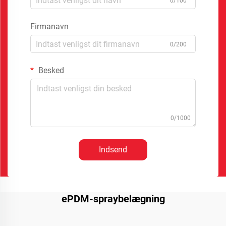
0/100
Firmanavn
0/200
Besked
0/1000
Indsend
ePDM-spraybelægning