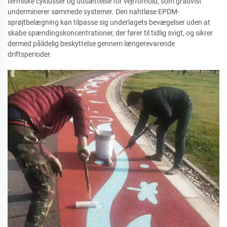
termiske cyklusser og udsættelse for vejrforhold, som gradvist
underminerer sømmede systemer. Den nahtløse EPDM-
sprøjtbelægning kan tilpasse sig underlagets bevægelser uden at
skabe spændingskoncentrationer, der fører til tidlig svigt, og sikrer
dermed pålidelig beskyttelse gennem længerevarende
driftsperioder.