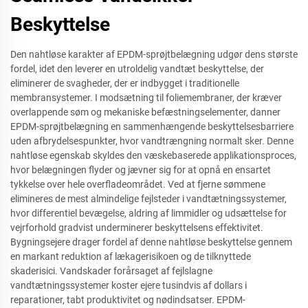
Beskyttelse
Den nahtløse karakter af EPDM-sprøjtbelægning udgør dens største
fordel, idet den leverer en utroldelig vandtæt beskyttelse, der
eliminerer de svagheder, der er indbygget i traditionelle
membransystemer. I modsætning til foliemembraner, der kræver
overlappende søm og mekaniske befæstningselementer, danner
EPDM-sprøjtbelægning en sammenhængende beskyttelsesbarriere
uden afbrydelsespunkter, hvor vandtrængning normalt sker. Denne
nahtløse egenskab skyldes den væskebaserede applikationsproces,
hvor belægningen flyder og jævner sig for at opnå en ensartet
tykkelse over hele overfladeområdet. Ved at fjerne sømmene
elimineres de mest almindelige fejlsteder i vandtætningssystemer,
hvor differentiel bevægelse, aldring af limmidler og udsættelse for
vejrforhold gradvist underminerer beskyttelsens effektivitet.
Bygningsejere drager fordel af denne nahtløse beskyttelse gennem
en markant reduktion af lækagerisikoen og de tilknyttede
skaderisici. Vandskader forårsaget af fejlslagne
vandtætningssystemer koster ejere tusindvis af dollars i
reparationer, tabt produktivitet og nødindsatser. EPDM-