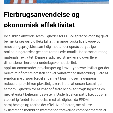
Flerbrugsanvendelse og
økonomisk effektivitet
De alsidige anvendelsesmuligheder for EPDM-sprøjtbelægning giver
bemærkelsesværdig fleksibilitet til mange forskellige bygge- og
renoveringsprojekter, samtidig med at der opnås betydelige
omkostningsfordele gennem forenklede installationsprocedurer og
materialeffektivitet. Denne alsidighed strækker sig over flere
dimensioner, herunder underlagskompatibilitet,
applikationsmetoder, projekttyper og krav til ydeevne, hvilket gør det
muligt at håndtere næsten enhver vandtæthedsudfordring. Ejere af
ejendomme drager fordel af denne tilpasningsevne gennem
reduceret projektkompleksitet, lavere installationsomkostninger
samt muligheden for at imødegå flere behov for bygningskapslen
med ét enkelt belægningssystem. Underlagskompatibilitet udgør en
væsentlig fordel i forbindelse med alsidighed, da EPDM-
sprøjtbelægning fastholder effektivt på beton, metal, træ,
eksisterende membransystemer og forskellige kompositmaterialer