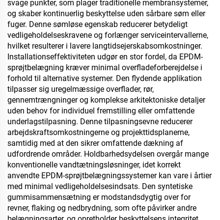
svage punkter, som plager traditionelle membransystemer,
og skaber kontinuerlig beskyttelse uden sårbare søm eller
fuger. Denne sømløse egenskab reducerer betydeligt
vedligeholdelseskravene og forlænger serviceintervallerne,
hvilket resulterer i lavere langtidsejerskabsomkostninger.
Installationseffektiviteten udgør en stor fordel, da EPDM-
sprøjtbelægning kræver minimal overfladeforberejdelse i
forhold til alternative systemer. Den flydende applikation
tilpasser sig uregelmæssige overflader, rør,
gennemtrængninger og komplekse arkitektoniske detaljer
uden behov for individuel fremstilling eller omfattende
underlagstilpasning. Denne tilpasningsevne reducerer
arbejdskraftsomkostningerne og projekttidsplanerne,
samtidig med at den sikrer omfattende dækning af
udfordrende områder. Holdbarhedsydelsen overgår mange
konventionelle vandtætningsløsninger, idet korrekt
anvendte EPDM-sprøjtbelægningssystemer kan vare i årtier
med minimal vedligeholdelsesindsats. Den syntetiske
gummisammensætning er modstandsdygtig over for
revner, flaking og nedbrydning, som ofte påvirker andre
belægningsarter, og opretholder beskyttelsens integritet