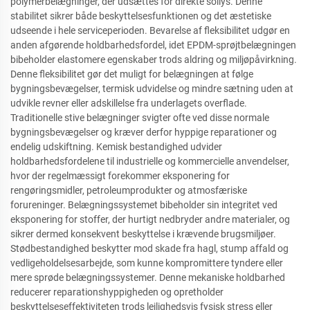
polymerbelægninger, der udsættes for direkte sollys. Denne
stabilitet sikrer både beskyttelsesfunktionen og det æstetiske
udseende i hele serviceperioden. Bevarelse af fleksibilitet udgør en
anden afgørende holdbarhedsfordel, idet EPDM-sprøjtbelægningen
bibeholder elastomere egenskaber trods aldring og miljøpåvirkning.
Denne fleksibilitet gør det muligt for belægningen at følge
bygningsbevægelser, termisk udvidelse og mindre sætning uden at
udvikle revner eller adskillelse fra underlagets overflade.
Traditionelle stive belægninger svigter ofte ved disse normale
bygningsbevægelser og kræver derfor hyppige reparationer og
endelig udskiftning. Kemisk bestandighed udvider
holdbarhedsfordelene til industrielle og kommercielle anvendelser,
hvor der regelmæssigt forekommer eksponering for
rengøringsmidler, petroleumprodukter og atmosfæriske
forureninger. Belægningssystemet bibeholder sin integritet ved
eksponering for stoffer, der hurtigt nedbryder andre materialer, og
sikrer dermed konsekvent beskyttelse i krævende brugsmiljøer.
Stødbestandighed beskytter mod skade fra hagl, stump affald og
vedligeholdelsesarbejde, som kunne kompromittere tyndere eller
mere sprøde belægningssystemer. Denne mekaniske holdbarhed
reducerer reparationshyppigheden og opretholder
beskyttelseseffektiviteten trods lejlighedsvis fysisk stress eller