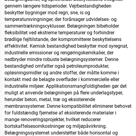
gennem længere tidsperioder. Vejrbestandigheden
beskytter bygninger mod regn, sne, is og
temperatursvingninger, der forårsager udvidelses- og
sammentrækningscyklusser. Belægningen bibeholder
fleksibilitet ved ekstreme temperaturer og forhindrer
brødlige fejltilstande, der kompromitterer beskyttelsens
effektivitet. Kemisk bestandighed beskytter mod syregnat,
industrielle emissioner og rengøringskemikalier, der
nedbryder mindre robuste belægningsystemer. Denne
bestandighed omfatter også petroleumprodukter,
opløsningsmidler og andre stoffer, der måtte komme i
kontakt med de belagte overflader i kommercielle eller
industrielle miljøer. Applikationsmangfoldigheden gør det
muligt at anvende belægningen på flere underlagstyper,
herunder beton, metal, træ og eksisterende
membransystemer. Denne kompatibilitet eliminerer behovet
for fuldstændig fjernelse af eksisterende materialer i
mange renoveringsprojekter, hvilket reducerer
bortskaffelsesomkostninger og miljøpåvirkning.
Belægningssystemet understøtter både horisontal og