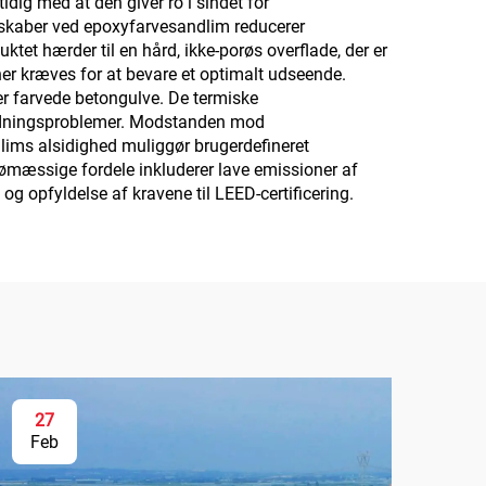
dig med at den giver ro i sindet for
nskaber ved epoxyfarvesandlim reducerer
uktet hærder til en hård, ikke-porøs overflade, der er
er kræves for at bevare et optimalt udseende.
er farvede betongulve. De termiske
bladningsproblemer. Modstanden mod
lims alsidighed muliggør brugerdefineret
jømæssige fordele inkluderer lave emissioner af
 og opfyldelse af kravene til LEED-certificering.
27
Feb