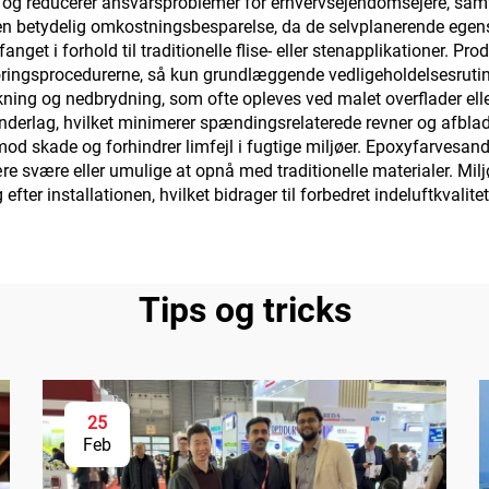
d og reducerer ansvarsproblemer for erhvervsejendomsejere, samti
r en betydelig omkostningsbesparelse, da de selvplanerende ege
et i forhold til traditionelle flise- eller stenapplikationer. Prod
øringsprocedurerne, så kun grundlæggende vedligeholdelsesrutin
kning og nedbrydning, som ofte opleves ved malet overflader ell
underlag, hvilket minimerer spændingsrelaterede revner og af
d skade og forhindrer limfejl i fugtige miljøer. Epoxyfarvesand
re svære eller umulige at opnå med traditionelle materialer. Mil
ter installationen, hvilket bidrager til forbedret indeluftkvalitet
Tips og tricks
25
Feb