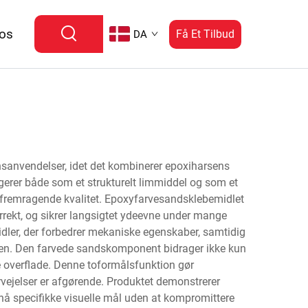
 os
Få Et Tilbud
DA
sanvendelser, idet det kombinerer epoxiharsens
gerer både som et strukturelt limmiddel og som et
el fremragende kvalitet. Epoxyfarvesandsklebemidlet
rekt, og sikrer langsigtet ydeevne under mange
dler, der forbedrer mekaniske egenskaber, samtidig
sten. Den farvede sandskomponent bidrager ikke kun
e overflade. Denne toformålsfunktion gør
rvejelser er afgørende. Produktet demonstrerer
nå specifikke visuelle mål uden at kompromittere