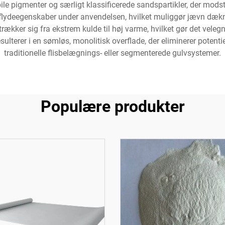
 pigmenter og særligt klassificerede sandspartikler, der modst
flydeegenskaber under anvendelsen, hvilket muliggør jævn dækni
ker sig fra ekstrem kulde til høj varme, hvilket gør det veleg
ulterer i en sømløs, monolitisk overflade, der eliminerer potent
traditionelle flisbelægnings- eller segmenterede gulvsystemer.
Populære produkter