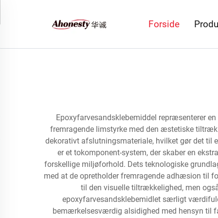
Forside
Produ
Epoxyfarvesandsklebemiddel repræsenterer en r
fremragende limstyrke med den æstetiske tiltrækk
dekorativt afslutningsmateriale, hvilket gør det t
er et tokomponent-system, der skaber en ekstr
forskellige miljøforhold. Dets teknologiske grund
med at de opretholder fremragende adhæsion til fo
til den visuelle tiltrækkelighed, men o
epoxyfarvesandsklebemidlet særligt værdifuldt
bemærkelsesværdig alsidighed med hensyn til far