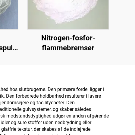
Nitrogen-fosfor-
spulver
flammebremser
erlim)
ionen
er,
get
shed hos slutbrugerne. Den primære fordel ligger i
k. Den forbedrede holdbarhed resulterer i lavere
plade,
jendomsejere og facilitychefer. Den
ret
ditionelle gulvsystemer, og skaber således
 Kemisk modstandsdygtighed udgør en anden afgørende
.
dler og sure stoffer uden nedbrydning eller
atfrie tekstur, der skabes af de indlejrede