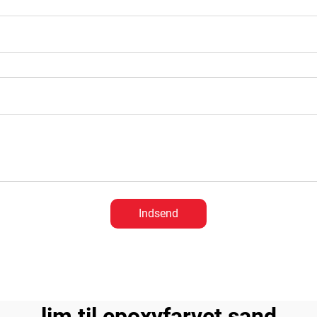
Indsend
lim til epoxyfarvet sand