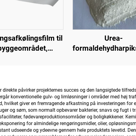
ingsafkølingsfilm til
Urea-
byggeområdet,
formaldehydharpik
mforsyningsudstyr,
(trælimpulver/pulv
strielle og særlige
anvendt i produkt
lagerfaciliteter,
af kunstige plad
tanke, korndepoter,
herunder flerla
direkte påvirker projekternes succes og den langsigtede tilfred
går konventionelle gulv- og limløsninger i områder med høj trafi
sport- og udendørs
spånplade, fintræs
, hvilket giver en fremragende afkastning på investeringen for e
ciliteter samt nye
økoplade, furne
r og søm, som normalt opbevarer bakterier, snavs og fugt i tra
ndhedsfaciliteter, fødevareproduktionsområder og boligkøkkener.
vsstilsanvendelser
spånplade osv
ksponering for almindelige rengøringsmidler, olier, opløsningsmi
stant udseende og ydeevne gennem hele produktets levetid. Den gl