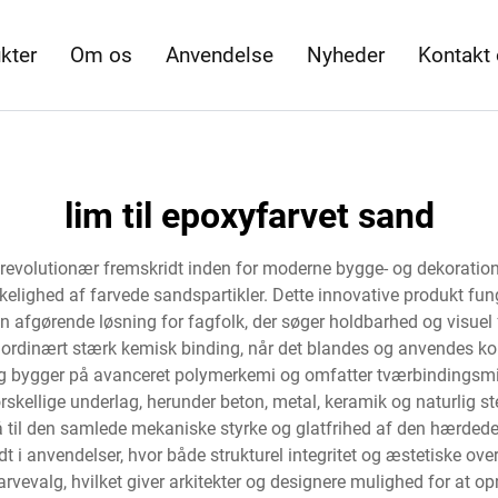
kter
Om os
Anvendelse
Nyheder
Kontakt
lim til epoxyfarvet sand
evolutionær fremskridt inden for moderne bygge- og dekoration
elighed af farvede sandspartikler. Dette innovative produkt fun
il en afgørende løsning for fagfolk, der søger holdbarhed og visu
aordinært stærk kemisk binding, når det blandes og anvendes kor
lag bygger på avanceret polymerkemi og omfatter tværbindingsmi
rskellige underlag, herunder beton, metal, keramik og naturlig 
gså til den samlede mekaniske styrke og glatfrihed af den hærded
 i anvendelser, hvor både strukturel integritet og æstetiske ove
vevalg, hvilket giver arkitekter og designere mulighed for at op