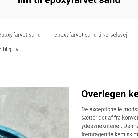
l epoxyfarvet sand
epoxyfarvet sand-tilkørselsvej
til gulv
Overlegen k
De exceptionelle mods
sætter det af fra konven
ydeevnekriterier. Den
fremragende kemisk mo