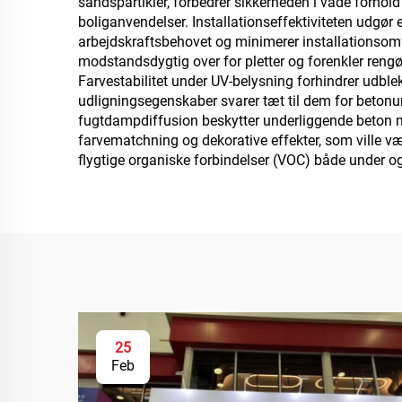
sandspartikler, forbedrer sikkerheden i våde forhol
boliganvendelser. Installationseffektiviteten udgø
arbejdskraftsbehovet og minimerer installationsomfang
modstandsdygtig over for pletter og forenkler reng
Farvestabilitet under UV-belysning forhindrer udble
udligningsegenskaber svarer tæt til dem for beton
fugtdampdiffusion beskytter underliggende beton mo
farvematchning og dekorative effekter, som ville væ
flygtige organiske forbindelser (VOC) både under og ef
25
Feb