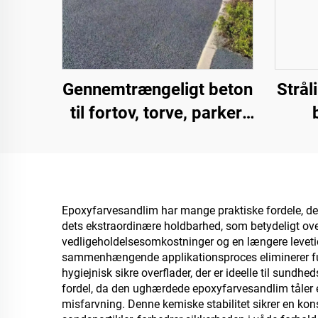
Gennemtrængeligt beton
Strål
til fortov, torve, parker,
parkeringspladser og
strø
andre områder; det er et
indu
væsentligt produkt til
opbygning af
olie
Epoxyfarvesandlim har mange praktiske fordele, der 
dets ekstraordinære holdbarhed, som betydeligt over
svampebyer
tran
vedligeholdelsesomkostninger og en længere levetid
fa
sammenhængende applikationsproces eliminerer fuge
hygiejnisk sikre overflader, der er ideelle til su
li
fordel, da den ughærdede epoxyfarvesandlim tåler e
misfarvning. Denne kemiske stabilitet sikrer en kon