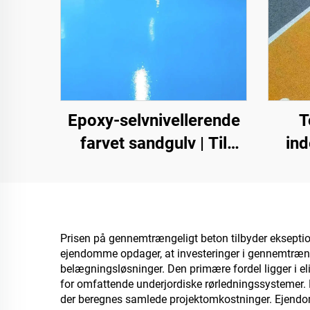
Epoxy-selvnivellerende
T
farvet sandgulv | Til
in
kommercielle,
cem
industrielle og high-end-
samm
private projekter
ST
as
Prisen på gennemtrængeligt beton tilbyder ekseptione
ejendomme opdager, at investeringer i gennemtrængel
sili
belægningsløsninger. Den primære fordel ligger i e
for omfattende underjordiske rørledningssystemer.
der beregnes samlede projektomkostninger. Ejendom
va