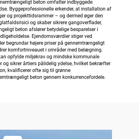
ennemtrængeligt beton omfatter indbyggede
se. Byggeprofessionelle erkender, at installation af
inger og projekttidsrammer – og dermed øger den
atfaldsrisici og skaber sikrere gangoverflader,
eligt beton afslører betydelige besparelser i
vedligeholdelse. Ejendomsværdier stiger ved
 der begrundar højere priser på gennemtrængeligt
edrer komfortniveauet i områder med belægning.
d kan opfylde miljøkrav og mindske kommunale
g sikrer årtiers pålidelig ydelse, hvilket bekræfter
 kvalificerer ofte sig til grønne
nnemtrængeligt beton gennem konkurrencefordele.