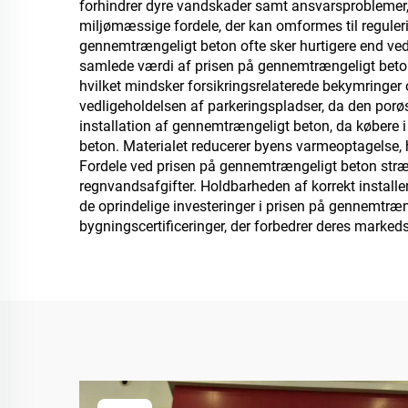
forhindrer dyre vandskader samt ansvarsproblemer,
e
miljømæssige fordele, der kan omformes til reguleri
gennemtrængeligt beton ofte sker hurtigere end ved
samlede værdi af prisen på gennemtrængeligt beton.
b
hvilket mindsker forsikringsrelaterede bekymringer
vedligeholdelsen af parkeringspladser, da den porøs
ge
installation af gennemtrængeligt beton, da købere 
b
beton. Materialet reducerer byens varmeoptagelse,
Fordele ved prisen på gennemtrængeligt beton str
køret
regnvandsafgifter. Holdbarheden af korrekt installer
de oprindelige investeringer i prisen på gennemtræn
bygningscertificeringer, der forbedrer deres mark