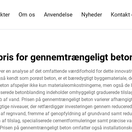
kter
Om os
Anvendelse
Nyheder
Kontakt
pris for gennemtrængeligt beto
r en analyse af det omfattende værdiforhold for dette innovative
å kendt som porøst beton, er et bæredygtigt byggemateriale, der
 beton afspejler ikke kun materialeomkostningerne, men også de
liserede betonblanding indeholder omhyggeligt graduerede tilslag 
vand. Prisen på gennemtrængeligt beton varierer afhængigt af
ygtige niveauer, der retfærdiggør investeringen gennem reducere
 af regnvand, fremme af genopfyldning af grundvand samt reduk
 tilslag, specialiserede cementformuleringer samt præcise vand-t
isen på gennemtrængeligt beton omfatter også installationsk