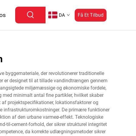
 os
Få Et Tilbud
DA
n
 byggemateriale, der revolutionerer traditionelle
 er designet til at tillade vandindtrængen gennem
 langsigtede miljømæssige og økonomiske fordele,
med minimalt antal fine partikler, hvilket skaber
 projektspecifikationer, lokationsfaktorer og
de infrastrukturomkostninger. De primære funktioner
tion af den urbane varmeø-effekt. Teknologiske
il-cement-forhold, der sikrer strukturel integritet
ompetence, da korrekte udlægningsmetoder sikrer