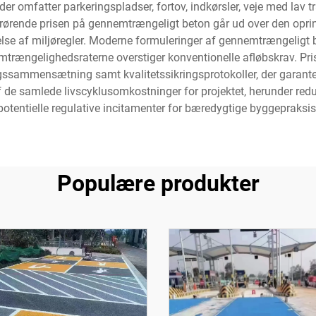
r omfatter parkeringspladser, fortov, indkørsler, veje med lav t
rørende prisen på gennemtrængeligt beton går ud over den oprind
se af miljøregler. Moderne formuleringer af gennemtrængeligt bet
rængelighedsraterne overstiger konventionelle afløbskrav. Pri
gssammensætning samt kvalitetssikringsprotokoller, der garanter
e samlede livscyklusomkostninger for projektet, herunder reduc
potentielle regulative incitamenter for bæredygtige byggepraksis
Populære produkter