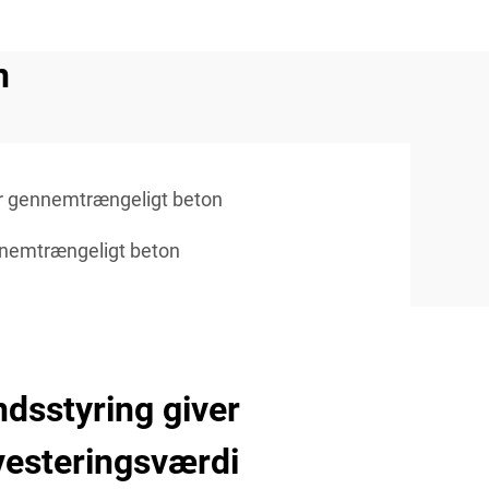
n
or gennemtrængeligt beton
nemtrængeligt beton
dsstyring giver
vesteringsværdi