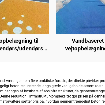
opbelægning til
Vandbaseret
dendørs/udendørs
vejtopbelægning
entveje (anvendes
Farveskiftend
en med grundlaget
topbelægning til f
400), asfaltveje,
underlagsarter t
faltvandtætning,
indendørs og ude
l værdi gennem flere praktiske fordele, der direkte påvirker proj
igt beton reducerer de langsigtede vedligeholdelsesomkostninger
kone-PU-renovering,
belægninger
limineringen af kostbare afløbsinfrastrukturer, da gennemtrænge
PMA, EPDM,
 Denne reduktion i infrastrukturkompleksitet gør prisen på genn
sforvaltere sætter pris på, hvordan gennemtrængeligt beton r
nd-/oliebaserede