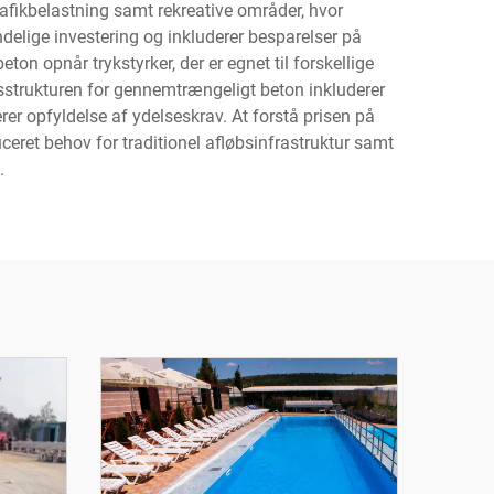
rafikbelastning samt rekreative områder, hvor
elige investering og inkluderer besparelser på
on opnår trykstyrker, der er egnet til forskellige
sstrukturen for gennemtrængeligt beton inkluderer
er opfyldelse af ydelseskrav. At forstå prisen på
eret behov for traditionel afløbsinfrastruktur samt
.