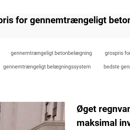
pris for gennemtrængeligt beto
gennemtrængeligt betonbelægning
grospris f
gennemtrængeligt belægningssystem
bedste gen
Øget regnvan
maksimal in