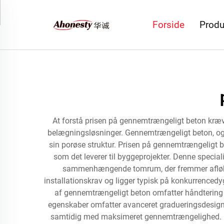
Forside
Produ
At forstå prisen på gennemtrængeligt beton kræve
belægningsløsninger. Gennemtrængeligt beton, ogs
sin porøse struktur. Prisen på gennemtrængeligt
som det leverer til byggeprojekter. Denne specia
sammenhængende tomrum, der fremmer afløb af 
installationskrav og ligger typisk på konkurrenced
af gennemtrængeligt beton omfatter håndtering
egenskaber omfatter avanceret gradueringsdesign af
samtidig med maksimeret gennemtrængelighed. Pr