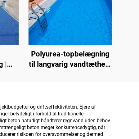
Polyurea-topbelægning
 |
til langvarig vandtæthed,
e
f.eks. swimmingpools,
lere
tage og badeværelser
il
ndørs
ektbudgetter og driftseffektiviteten. Ejere af
 betydeligt i forhold til traditionelle
ligt beton naturligt håndterer regnvand uden behov
emtrængeligt beton meget konkurrencedygtig, når
educerer risikoen for oversvømmelser og dermed