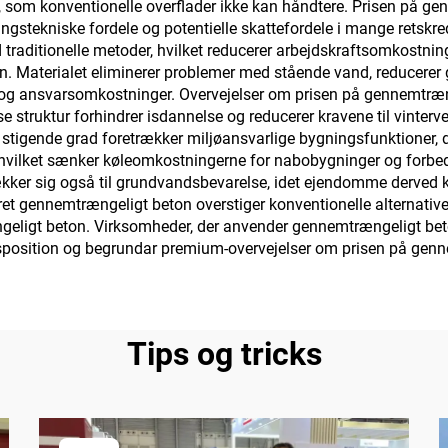
 som konventionelle overflader ikke kan håndtere. Prisen på g
poxy-underlag,
ngstekniske fordele og potentielle skattefordele i mange retskred
 traditionelle metoder, hvilket reducerer arbejdskraftsomkostn
marmor,
 Materialet eliminerer problemer med stående vand, reducerer gl
elægningsfliser,
 og ansvarsomkostninger. Overvejelser om prisen på gennemtræng
e struktur forhindrer isdannelse og reducerer kravene til vinter
nnemtrængelige
i stigende grad foretrækker miljøansvarlige bygningsfunktioner,
etonoverflader,
 hvilket sænker køleomkostningerne for nabobygninger og forb
ækker sig også til grundvandsbevarelse, idet ejendomme derve
øjsanvendelser mv.
et gennemtrængeligt beton overstiger konventionelle alternativer o
geligt beton. Virksomheder, der anvender gennemtrængeligt beton,
edsposition og begrundar premium-overvejelser om prisen på ge
Tips og tricks