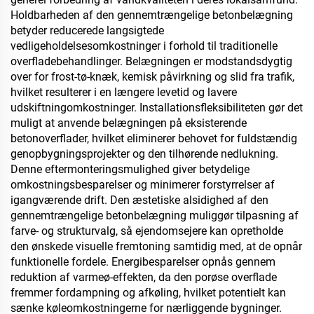
Holdbarheden af den gennemtrængelige betonbelægning
betyder reducerede langsigtede
vedligeholdelsesomkostninger i forhold til traditionelle
overfladebehandlinger. Belægningen er modstandsdygtig
over for frost-tø-knæk, kemisk påvirkning og slid fra trafik,
hvilket resulterer i en længere levetid og lavere
udskiftningomkostninger. Installationsfleksibiliteten gør det
muligt at anvende belægningen på eksisterende
betonoverflader, hvilket eliminerer behovet for fuldstændig
genopbygningsprojekter og den tilhørende nedlukning.
Denne eftermonteringsmulighed giver betydelige
omkostningsbesparelser og minimerer forstyrrelser af
igangværende drift. Den æstetiske alsidighed af den
gennemtrængelige betonbelægning muliggør tilpasning af
farve- og strukturvalg, så ejendomsejere kan opretholde
den ønskede visuelle fremtoning samtidig med, at de opnår
funktionelle fordele. Energibesparelser opnås gennem
reduktion af varmeø-effekten, da den porøse overflade
fremmer fordampning og afkøling, hvilket potentielt kan
sænke køleomkostningerne for nærliggende bygninger.