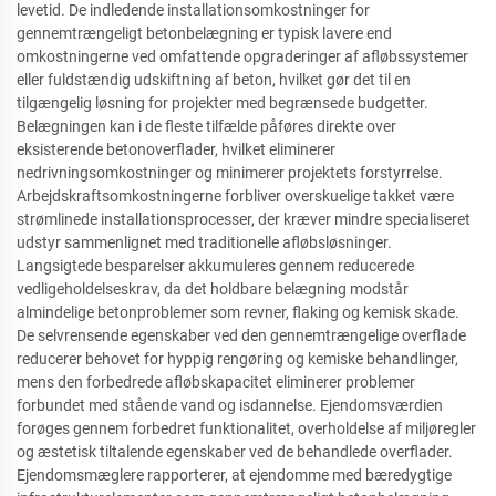
levetid. De indledende installationsomkostninger for
gennemtrængeligt betonbelægning er typisk lavere end
omkostningerne ved omfattende opgraderinger af afløbssystemer
eller fuldstændig udskiftning af beton, hvilket gør det til en
tilgængelig løsning for projekter med begrænsede budgetter.
Belægningen kan i de fleste tilfælde påføres direkte over
eksisterende betonoverflader, hvilket eliminerer
nedrivningsomkostninger og minimerer projektets forstyrrelse.
Arbejdskraftsomkostningerne forbliver overskuelige takket være
strømlinede installationsprocesser, der kræver mindre specialiseret
udstyr sammenlignet med traditionelle afløbsløsninger.
Langsigtede besparelser akkumuleres gennem reducerede
vedligeholdelseskrav, da det holdbare belægning modstår
almindelige betonproblemer som revner, flaking og kemisk skade.
De selvrensende egenskaber ved den gennemtrængelige overflade
reducerer behovet for hyppig rengøring og kemiske behandlinger,
mens den forbedrede afløbskapacitet eliminerer problemer
forbundet med stående vand og isdannelse. Ejendomsværdien
forøges gennem forbedret funktionalitet, overholdelse af miljøregler
og æstetisk tiltalende egenskaber ved de behandlede overflader.
Ejendomsmæglere rapporterer, at ejendomme med bæredygtige