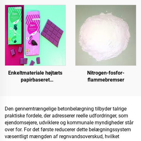
krystalsten, stengulv til
sammen med
kommercielle og private
strålingsafkølingsbelægning
formål
eller i andre scenarier,
hvor hydrofobe og
oleofobe egenskaber
kræves
Enkeltmateriale højtæts
Nitrogen-fosfor-
papirbaseret
flammebremser
grundmateriale til
emballageløsninger til
produkter såsom te, kaffe,
nødder, chokolade,
Den gennemtrængelige betonbelægning tilbyder talrige
bagværk og krydderier
praktiske fordele, der adresserer reelle udfordringer, som
ejendomsejere, udviklere og kommunale myndigheder står
over for. For det første reducerer dette belægningssystem
væsentligt mængden af regnvandsoverskud, hvilket