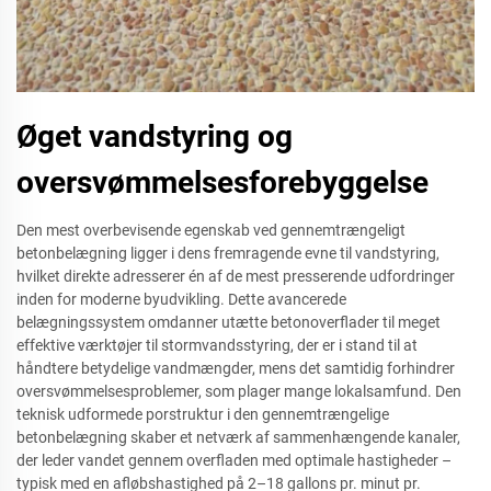
Øget vandstyring og
oversvømmelsesforebyggelse
Den mest overbevisende egenskab ved gennemtrængeligt
betonbelægning ligger i dens fremragende evne til vandstyring,
hvilket direkte adresserer én af de mest presserende udfordringer
inden for moderne byudvikling. Dette avancerede
belægningssystem omdanner utætte betonoverflader til meget
effektive værktøjer til stormvandsstyring, der er i stand til at
håndtere betydelige vandmængder, mens det samtidig forhindrer
oversvømmelsesproblemer, som plager mange lokalsamfund. Den
teknisk udformede porstruktur i den gennemtrængelige
betonbelægning skaber et netværk af sammenhængende kanaler,
der leder vandet gennem overfladen med optimale hastigheder –
typisk med en afløbshastighed på 2–18 gallons pr. minut pr.