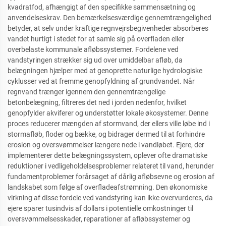
kvadratfod, afhængigt af den specifikke sammensætning og
anvendelseskrav. Den bemærkelsesværdige gennemtrængelighed
betyder, at selv under kraftige regnvejrsbegivenheder absorberes
vandet hurtigt i stedet for at samle sig på overfladen eller
overbelaste kommunale afløbssystemer. Fordelene ved
vandstyringen strækker sig ud over umiddelbar afløb, da
belægningen hjælper med at genoprette naturlige hydrologiske
cyklusser ved at fremme genopfyldning af grundvandet. Når
regnvand trænger igennem den gennemtrængelige
betonbelægning, filtreres det ned i jorden nedenfor, hvilket
genopfylder akviferer og understøtter lokale økosystemer. Denne
proces reducerer mængden af stormvand, der ellers ville løbe ind i
stormafløb, floder og bække, og bidrager dermed til at forhindre
erosion og oversvømmelser længere nede i vandløbet. Ejere, der
implementerer dette belægningssystem, oplever ofte dramatiske
reduktioner i vedligeholdelsesproblemer relateret til vand, herunder
fundamentproblemer forårsaget af dårlig afløbsevne og erosion af
landskabet som følge af overfladeafstrømning. Den økonomiske
virkning af disse fordele ved vandstyring kan ikke overvurderes, da
ejere sparer tusindvis af dollars i potentielle omkostninger til
oversvømmelsesskader, reparationer af afløbssystemer og