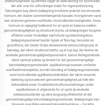
afløbsmuligheder og dermed udgør en ideel løsning for byområder,
der står over for udfordringer inden for regnvandsstyring.
Teknologien bag denne belægning involverer præcist konstruerede
tomrum, der skaber sammenhængende kanaler, hvorigennem vand
kan strømme gennem overfladen i kontrollerede hastigheder. Disse
tomrum er nøjagtigt kalibreret for at opnå en balance mellem
gennemtrængelighed og strukturel styrke, så belægningen fungerer
effektivt under forskellige vejrforhold og belastningskrav.
Belægningsystemet består typisk af flere lag, herunder en
grundfarve, der binder til den eksisterende betonundergrund, et
bærelag, der sikrer strukturel støtte, og et top-lag, der leverer de
ønskede gennemtrængelighedsparametre. Denne flerlagsmetode
sikrer optimal ydelse og levetid for det gennemtrængelige
betonbelægningsmateriale. Applikationsprocessen omfatter
overfladeforberejdelse, korrekt blanding af belægningsmaterialer
samt kontrollerede applikationsteknikker, der sikrer ensartet
dækning og konsekvent gennemtrængelighed på hele den
behandlede areal. Kvalitetskontrolforanstaltninger under
applikationen er afgørende for at opnå de ønskede
ydelsesstandarder og sikre langvarig effektivitet af det
gennemtrængelige betonbelægningsmateriale. Belægningen kan
tilpasses specifikke gennemtrængelighedskrav – fra lette