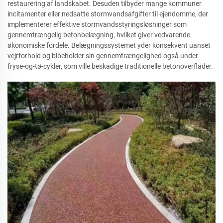
restaurering af landskabet. Desuden tilbyder mange kommuner
incitamenter eller nedsatte stormvandsafgifter til ejendomme, der
implementerer effektive stormvandsstyringsløsninger som
gennemtrængelig betonbelægning, hvilket giver vedvarende
økonomiske fordele. Belægningssystemet yder konsekvent uanset
vejrforhold og bibeholder sin gennemtrængelighed også under
fryse-og-tø-cykler, som ville beskadige traditionelle betonoverflader.