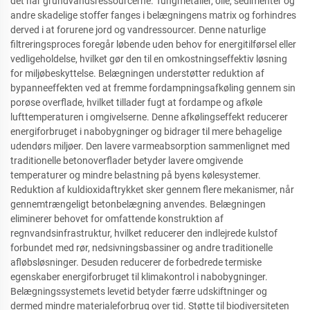
det når grundvandsressourcerne. Tungmetaller, olie, sedimenter og
andre skadelige stoffer fanges i belægningens matrix og forhindres
derved i at forurene jord og vandressourcer. Denne naturlige
filtreringsproces foregår løbende uden behov for energitilførsel eller
vedligeholdelse, hvilket gør den til en omkostningseffektiv løsning
for miljøbeskyttelse. Belægningen understøtter reduktion af
bypanneeffekten ved at fremme fordampningsafkøling gennem sin
porøse overflade, hvilket tillader fugt at fordampe og afkøle
lufttemperaturen i omgivelserne. Denne afkølingseffekt reducerer
energiforbruget i nabobygninger og bidrager til mere behagelige
udendørs miljøer. Den lavere varmeabsorption sammenlignet med
traditionelle betonoverflader betyder lavere omgivende
temperaturer og mindre belastning på byens kølesystemer.
Reduktion af kuldioxidaftrykket sker gennem flere mekanismer, når
gennemtrængeligt betonbelægning anvendes. Belægningen
eliminerer behovet for omfattende konstruktion af
regnvandsinfrastruktur, hvilket reducerer den indlejrede kulstof
forbundet med rør, nedsivningsbassiner og andre traditionelle
afløbsløsninger. Desuden reducerer de forbedrede termiske
egenskaber energiforbruget til klimakontrol i nabobygninger.
Belægningssystemets levetid betyder færre udskiftninger og
dermed mindre materialeforbrug over tid. Støtte til biodiversiteten