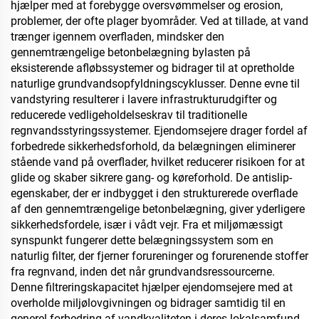
hjælper med at forebygge oversvømmelser og erosion,
problemer, der ofte plager byområder. Ved at tillade, at vand
trænger igennem overfladen, mindsker den
gennemtrængelige betonbelægning bylasten på
eksisterende afløbssystemer og bidrager til at opretholde
naturlige grundvandsopfyldningscyklusser. Denne evne til
vandstyring resulterer i lavere infrastrukturudgifter og
reducerede vedligeholdelseskrav til traditionelle
regnvandsstyringssystemer. Ejendomsejere drager fordel af
forbedrede sikkerhedsforhold, da belægningen eliminerer
stående vand på overflader, hvilket reducerer risikoen for at
glide og skaber sikrere gang- og køreforhold. De antislip-
egenskaber, der er indbygget i den strukturerede overflade
af den gennemtrængelige betonbelægning, giver yderligere
sikkerhedsfordele, især i vådt vejr. Fra et miljømæssigt
synspunkt fungerer dette belægningssystem som en
naturlig filter, der fjerner forureninger og forurenende stoffer
fra regnvand, inden det når grundvandsressourcerne.
Denne filtreringskapacitet hjælper ejendomsejere med at
overholde miljølovgivningen og bidrager samtidig til en
generel forbedring af vandkvaliteten i deres lokalsamfund.