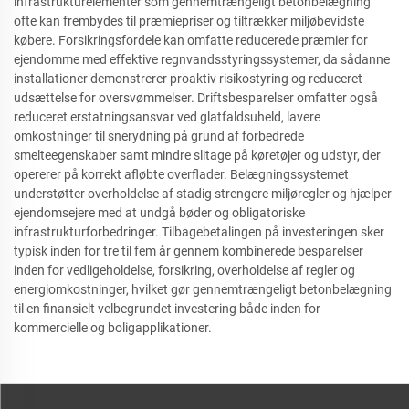
infrastrukturelementer som gennemtrængeligt betonbelægning
ofte kan frembydes til præmiepriser og tiltrækker miljøbevidste
købere. Forsikringsfordele kan omfatte reducerede præmier for
ejendomme med effektive regnvandsstyringssystemer, da sådanne
installationer demonstrerer proaktiv risikostyring og reduceret
udsættelse for oversvømmelser. Driftsbesparelser omfatter også
reduceret erstatningsansvar ved glatfaldsuheld, lavere
omkostninger til snerydning på grund af forbedrede
smelteegenskaber samt mindre slitage på køretøjer og udstyr, der
opererer på korrekt afløbte overflader. Belægningssystemet
understøtter overholdelse af stadig strengere miljøregler og hjælper
ejendomsejere med at undgå bøder og obligatoriske
infrastrukturforbedringer. Tilbagebetalingen på investeringen sker
typisk inden for tre til fem år gennem kombinerede besparelser
inden for vedligeholdelse, forsikring, overholdelse af regler og
energiomkostninger, hvilket gør gennemtrængeligt betonbelægning
til en finansielt velbegrundet investering både inden for
kommercielle og boligapplikationer.