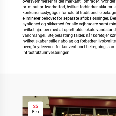
oversvømmelser falder markant i områder, hvor der
pr. minut pr. kvadratfod, hvilket forhindrer akkumu
konkurrencedygtige i forhold til traditionelle bel
eliminerer behovet for separate afløbsløsninger. De
synlighed og sikkerhed for alle vejbrugere samt mi
hvilket hjælper med at opretholde lokale vandstande
vandmangel. Støjbelastring falder, når køretøjer 
hvilket skaber stille nabolag og forbedrer livskval
overgår ydeevnen for konventionel belægning, sam
infrastrukturinvesteringen.
25
Feb