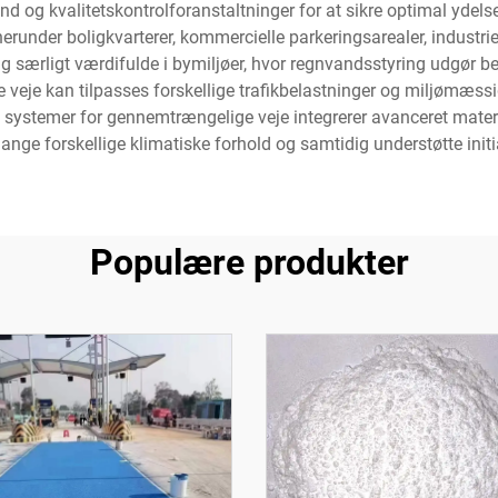
und og kvalitetskontrolforanstaltninger for at sikre optimal y
herunder boligkvarterer, kommercielle parkeringsarealer, industr
 særligt værdifulde i bymiljøer, hvor regnvandsstyring udgør be
veje kan tilpasses forskellige trafikbelastninger og miljømæssi
e systemer for gennemtrængelige veje integrerer avanceret mate
mange forskellige klimatiske forhold og samtidig understøtte initi
Populære produkter