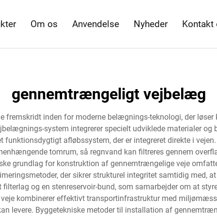
kter
Om os
Anvendelse
Nyheder
Kontakt
gennemtrængeligt vejbelæg
 fremskridt inden for moderne belægnings-teknologi, der løser k
jbelægnings-system integrerer specielt udviklede materialer og 
funktionsdygtigt afløbssystem, der er integreret direkte i veje
nhængende tomrum, så regnvand kan filtreres gennem overfladen
ke grundlag for konstruktion af gennemtrængelige veje omfatter 
ringsmetoder, der sikrer strukturel integritet samtidig med, at 
 et filterlag og en stenreservoir-bund, som samarbejder om at sty
veje kombinerer effektivt transportinfrastruktur med miljømæssi
kan levere. Byggetekniske metoder til installation af gennemtræng