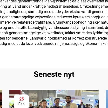
 anvendes gennemtrængelige vejsystemer, da disse overflader k
lering af vand under kraftige nedbørshændelser. Omkostningerne ti
ægningsmuligheder, samtidig med at de yder ekstra værdi gennem 
n gennemtrængelige vejoverflade reducerer køretøjers sprøjt og s
nimerer vejrrelaterede trafikfare. Grundvandsopfyldning sker n
 og understøtte bæredygtig vandressourcestyring i samfund, der s
kører på gennemtrængelige vejoverflader, takket være den lyddæ
iteten for beboerne. Langvarig holdbarhed af korrekt konstruerede
tidig med at de lever vedvarende miljømæssige og økonomiske f
Seneste nyt
25
Feb