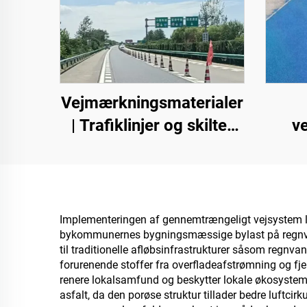
Vejmærkningsmaterialer
| Trafiklinjer og skilte-
v
mærkning til asfalt- og
betonveje
top
u
inde
Implementeringen af gennemtrængeligt vejsystem le
bykommunernes bygningsmæssige bylast på regnva
til traditionelle afløbsinfrastrukturer såsom regn
forurenende stoffer fra overfladeafstrømning og fje
renere lokalsamfund og beskytter lokale økosystem
asfalt, da den porøse struktur tillader bedre luftcir