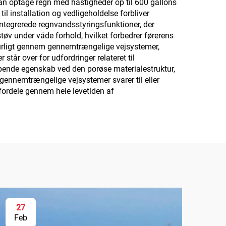
an optage regn med hastigheder op til 600 gallons
l installation og vedligeholdelse forbliver
integrerede regnvandsstyringsfunktioner, der
tøv under våde forhold, hvilket forbedrer førerens
aturligt gennem gennemtrængelige vejsystemer,
tår over for udfordringer relateret til
mpende egenskab ved den porøse materialestruktur,
 gennemtrængelige vejsystemer svarer til eller
ordele gennem hele levetiden af
27
Feb