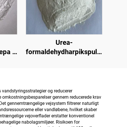
Urea-
epa |
formaldehydharpikspulver
el til
(trælimpulver/pulverlim)
EVA-
anvendt i produktionen
af kunstige plader,
herunder flerlaget
 vandstyringsstrategier og reducerer
e omkostningsbesparelser gennem reducerede krav
spånplade, fintræsplade,
et gennemtrængelige vejsystem filtrerer naturligt
økoplade, furneret
andsressourcerne eller vandløbene, hvilket skaber
trængelige vejoverflader erstatter konventionel
spånplade osv.
e behagelige nabolagsmiljøer. Risikoen for