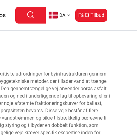
 os
Få Et Tilbud
DA
ritiske udfordringer for byinfrastrukturen gennem
byggetekniske metoder, der tillader vand at trænge
n. Den gennemtrængelige vej anvender porøs asfalt
 og ned i underliggende lag til opbevaring eller i
nøje afstemte fraktioneringskurver for ballast,
porøsiteten bevares. Disse veje består af flere
re vandstrømmen og sikre tilstrækkelig bæreevne til
g styring og tilbyder en dobbelt funktion, som
elige veje kræver specifik ekspertise inden for