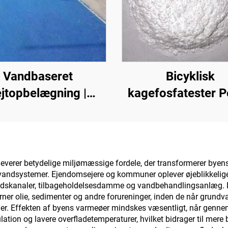
Vandbaseret
Bicyklisk
ejtopbelægning |
kagefosfatester P
Farveskiftende
Karboniseringsmidd
belægning til flere
epoxidharp, PP-, 
nderlagsarter til
materialer
ndørs og udendørs
verer betydelige miljømæssige fordele, der transformerer byens
ndsystemer. Ejendomsejere og kommuner oplever øjeblikkelig
belægninger
vandskanaler, tilbageholdelsesdamme og vandbehandlingsanlæg. D
rner olie, sedimenter og andre forureninger, inden de når grundv
er. Effekten af byens varmeøer mindskes væsentligt, når gennem
kulation og lavere overfladetemperaturer, hvilket bidrager til mer