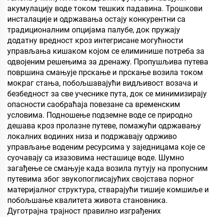
акумулацију воде током тешких падавина. Трошкови
инсталације и одржавања остају конкурентни са
традиционалним опцијама палубе, док пружају
додатну вредност кроз интегрисане могућности
управљања кишаком којом се елиминише потреба за
одвојеним решењима за дренажу. Пропушљива путева
површина смањује прскање и прскање возила током
мокраг стања, побољшавајући видљивост возача и
безбедност за све учеснике пута, док се минимизирају
опасности саобраћаја повезане са временским
условима. Подношење подземне воде се природно
дешава кроз пролазне путеве, помажући одржавању
локалних водиних низа и подржавају одрживо
управљање воденим ресурсима у заједницама које се
суочавају са изазовима несташице воде. Шумно
загађење се смањује када возила путују на пропусним
путевима због звукопоглисајућих својстава порног
материјалног структура, стварајући тишије комшиље и
побољшање квалитета живота становника.
Дуготрајна трајност правилно изграђених