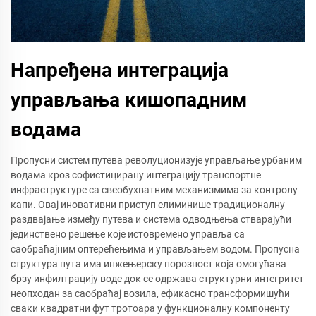
Напређена интеграција
управљања кишопадним
водама
Пропусни систем путева револуционизује управљање урбаним
водама кроз софистицирану интеграцију транспортне
инфраструктуре са свеобухватним механизмима за контролу
капи. Овај иновативни приступ елиминише традиционалну
раздвајање између путева и система одводњења стварајући
јединствено решење које истовремено управља са
саобраћајним оптерећењима и управљањем водом. Пропусна
структура пута има инжењерску порозност која омогућава
брзу инфилтрацију воде док се одржава структурни интегритет
неопходан за саобраћај возила, ефикасно трансформишући
сваки квадратни фут тротоара у функционалну компоненту