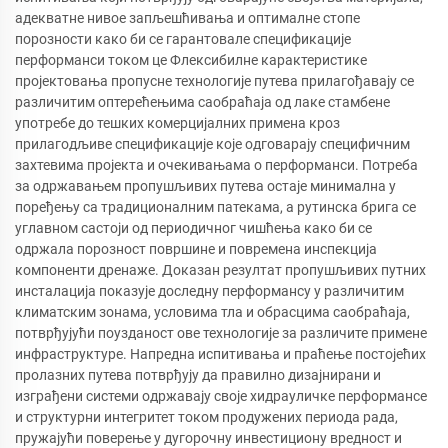
адекватне нивое запљешћивања и оптималне стопе
порозности како би се гарантовале спецификације
перформанси током це Флексибилне карактеристике
пројектовања пропусне технологије путева прилагођавају се
различитим оптерећењима саобраћаја од лаке стамбене
употребе до тешких комерцијалних примена кроз
прилагодљиве спецификације које одговарају специфичним
захтевима пројекта и очекивањама о перформанси. Потреба
за одржавањем пропушљивих путева остаје минимална у
поређењу са традиционалним патекама, а рутинска брига се
углавном састоји од периодичног чишћења како би се
одржала порозност површине и повремена инспекција
компоненти дренаже. Доказан резултат пропушљивих путних
инсталација показује доследну перформансу у различитим
климатским зонама, условима тла и обрасцима саобраћаја,
потврђујући поузданост ове технологије за различите примене
инфраструктуре. Напредна испитивања и праћење постојећих
пролазних путева потврђују да правилно дизајнирани и
изграђени системи одржавају своје хидрауличке перформансе
и структурни интегритет током продужених периода рада,
пружајући поверење у дугорочну инвестициону вредност и