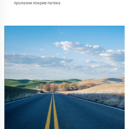
пролазни покрив патека