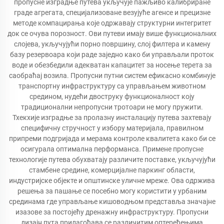
пропусне изградње путева укључује пажљиво калибриране
граде агрегата, специјализоване везујуће агенсе и прецизне
методе компацирања које одржавају структурни интегритет
док се очува порозност. Ови путеви имају више функционалних
слојева, укључујући порно површину, слој филтера и камену
базу резервоара који раде заједно како би управљали проток
воде и обезбедили адекватан капацитет за носење терета за
саобраћај возила. Пропусни путни систем ефикасно комбинује
транспортну инфраструктуру са управљањем животном
средином, нудећи двоструку функционалност коју
традиционални непропусни тротоари не могу пружити.
Тхекхије изградње за пролазну инсталацију путева захтевају
специфичну стручност у избору материјала, правилном
припреми подгријада и мерама контроле квалитета како би се
осигурала оптимална перформанса. Примене пропусне
технологије путева обухватају различите поставке, укључујући
стамбене средине, комерцијалне паркинг области,
индустријске објекте и општинске уличне мреже. Ова одржива
решења за пашање се посебно могу користити у урбаним
срединама где управљање кишоводњом представља значајне
изазове за постојећу дренажну инфраструктуру. Пропусни
дизајн пута прилагођава се различитим оптерећењима