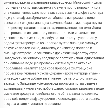
укупне мреже за управљање кишоводњом. Многослојни дизајн
пропушљивих путних система укључује порно површину која
олакшава непосредно пролазак воде, а затим слојеве филтера
који уклањају загађиваче и загађиваче из пролазне воде.
испод ових слојева, значајна каменна база резервоара пружа
привремену капацитета за складиштење воде док омогућава
контролисано испуштање у основно тло или инжењерске
дренажне системе. Овај свеобухватни приступ управљању
водом путем пропусне технологије путева значајно смањује
врхунске проток кише, минимизује ризике од поплава и
смањује оптерећење општинске дренажне инфраструктуре.
Погодности за животну средину се протежу изван једноставног
прикупљања воде, јер пролазни систем путева активно
побољшава квалитет воде кроз природне филтрационе
процесе који уклањају суспендиране чврсте материје, угљен-
углеводе и друге урбане загађиваче пре него што стигну до
залиха по Заједнице које спроводе пропусна путна решења
доживљавају мерељиво побољшање локалног квалитета воде,
смањење ерозије и повећање стопе обнављања подземних
вода које подржавају дугорочне циљеве одрживости водних
ресурса и заштите животне средине.