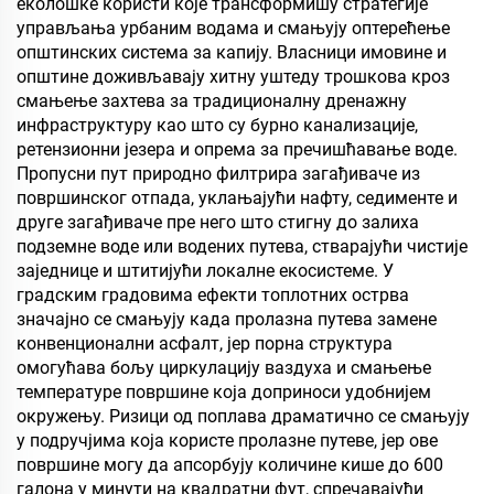
еколошке користи које трансформишу стратегије
фини дрвени панел, еко-
управљања урбаним водама и смањују оптерећење
плочу, фалеран
општинских система за капију. Власници имовине и
партикулски плочу итд.
општине доживљавају хитну уштеду трошкова кроз
смањење захтева за традиционалну дренажну
инфраструктуру као што су бурно канализације,
ретензионни језера и опрема за пречишћавање воде.
Пропусни пут природно филтрира загађиваче из
површинског отпада, уклањајући нафту, седименте и
друге загађиваче пре него што стигну до залиха
подземне воде или водених путева, стварајући чистије
заједнице и штитијући локалне екосистеме. У
градским градовима ефекти топлотних острва
значајно се смањују када пролазна путева замене
конвенционални асфалт, јер порна структура
омогућава бољу циркулацију ваздуха и смањење
температуре површине која доприноси удобнијем
окружењу. Ризици од поплава драматично се смањују
у подручјима која користе пролазне путеве, јер ове
површине могу да апсорбују количине кише до 600
галона у минути на квадратни фут, спречавајући