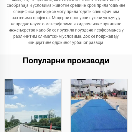
саобраћаја и условима животне средине кроз прилагодљиве
спецификације које се могу прилагодити специфичним
захтевима пројекта. Модерни пропусни путеви укључују
напредне науке о материјалима и хидрауличке принципе
инжењерства како би се пружила поуздана перформанса у
различитим климатским условима, док се подржавају
иницијативе одрживог урбаног развоја.
Популарни производи