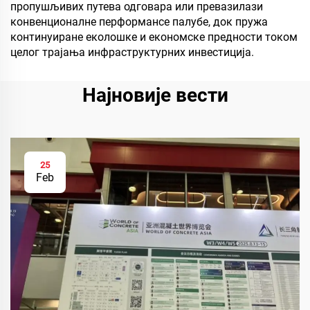
пропушљивих путева одговара или превазилази
конвенционалне перформансе палубе, док пружа
континуиране еколошке и економске предности током
целог трајања инфраструктурних инвестиција.
Најновије вести
25
Feb