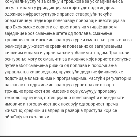
комуналне услуге за капију и трошкове за усклађивање са
регулативама у јурисдикцијама које нуде подстицаје за
одрживе инфраструктурне праксе, стварајући текуће
оперативне уштеде које повећавају повраћај инвестиција за
про Економске користи се простирају на утицаје широм
заједнице кроз смањење штете од поплава, смањење
трошкова општинске инфраструктуре и смањење трошкова за
ремисијацију животне средине повезаних са загађивањем
кишевим водама и управљањем урбаним отпадом. Трошкови
осигурања могу се смањити за имовине које користе пропусне
путеве због смањења ризика од поплава и побољшања
управљања кишоводњом, пружајући додатне финансијске
подстицаје власницима и програмерима. Растући регулаторни
нагласак на одрживе инфраструктурне праксе ствара
тржишне предности за имовине које укључују пролазну
технологију путева, потенцијално повећавајући вриједности
имовине и трговачност док показују одговорност према
животној средини и напредна развојна приступа која се
обраћају на еколошки