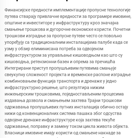
Финансијске предности имплементације пропусне технологије
путева стварају привлачне вредности за програмере имовине,
општине и инвеститоре у инфраструктуру кроз значајна
смањење трошкова и дугорочне економске користи. Почетни
трошкови изградње за пропусне путеве често се повољно
упоређују са традиционалним инсталацијама палубе када се
узму у обзир елиминисана потреба за одвојеном
инфраструктуром за управљање кишоводњом као што су
кишоводња, ретензионни базен и опрема за пречишћа
Интегрирани приступ пропушљивим путевима смањује
свеукупну сложеност пројекта и временске распоне изградње
комбиновањем функција транспорта и дренаже у једно
инфраструктурно решење, што резултира нижим
инжењерским трошковима, поједностављеним процесима
издавања дозвола и смањењем захтева Трајни трошкови
одржавања пропушљивих путних инсталација обично остају
нижи од конвенционалних система пашака због одсуства
одвојене дренаже инфраструктуре која захтева текуће
одржавање, поправку и замену током цикла живота објекта.
Власници имовине имају користи од смањене накнаде за