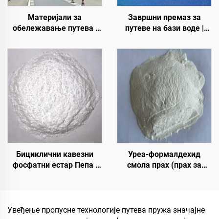
Материјали за
Завршни премаз за
обележавање путева |
путеве на бази воде |
Обележавање
Вишеслојни премаз за
саобраћајних линија и
промену боје за
знакова за асфалтне и
унутрашње и спољашње
бетонске коловозе
коловозе
Бициклични кавезни
Уреа-формалдехид
фосфатни естар Пепа |
смола прах (прах за
Средство за
лепило од дрвета/прилеп
карбонизацију
за прах) који се користи
епоксидне смоле, ПП,
у производњи вештачких
ЕВА материјала
плоча, укључујући
Увеђење пропусне технологије путева пружа значајне
вишеслојни фалекар,