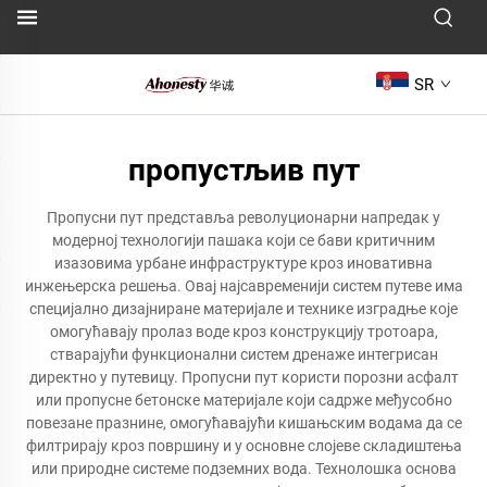
SR
пропустљив пут
Пропусни пут представља револуционарни напредак у
модерној технологији пашака који се бави критичним
изазовима урбане инфраструктуре кроз иновативна
инжењерска решења. Овај најсавременији систем путеве има
специјално дизајниране материјале и технике изградње које
омогућавају пролаз воде кроз конструкцију тротоара,
стварајући функционални систем дренаже интегрисан
директно у путевицу. Пропусни пут користи порозни асфалт
или пропусне бетонске материјале који садрже међусобно
повезане празнине, омогућавајући кишањским водама да се
филтрирају кроз површину и у основне слојеве складиштења
или природне системе подземних вода. Технолошка основа