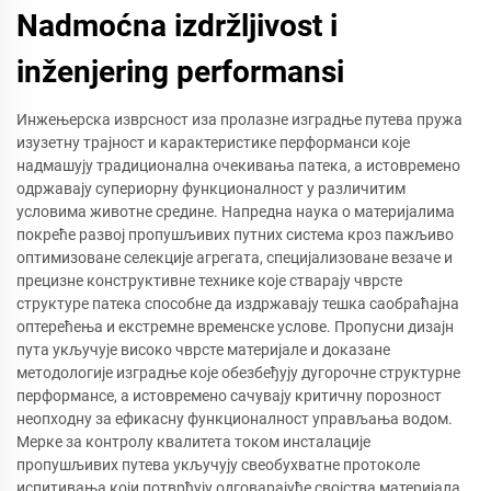
Nadmoćna izdržljivost i
inženjering performansi
Инжењерска изврсност иза пролазне изградње путева пружа
изузетну трајност и карактеристике перформанси које
надмашују традиционална очекивања патека, а истовремено
одржавају супериорну функционалност у различитим
условима животне средине. Напредна наука о материјалима
покреће развој пропушљивих путних система кроз пажљиво
оптимизоване селекције агрегата, специјализоване везаче и
прецизне конструктивне технике које стварају чврсте
структуре патека способне да издржавају тешка саобраћајна
оптерећења и екстремне временске услове. Пропусни дизајн
пута укључује високо чврсте материјале и доказане
методологије изградње које обезбеђују дугорочне структурне
перформансе, а истовремено сачувају критичну порозност
неопходну за ефикасну функционалност управљања водом.
Мерке за контролу квалитета током инсталације
пропушљивих путева укључују свеобухватне протоколе
испитивања који потврђују одговарајуће својства материјала,