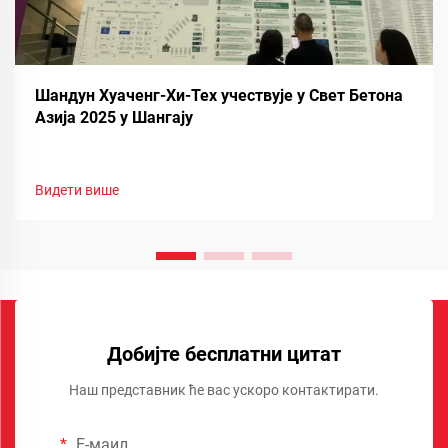
Шандун Хуаченг-Хи-Тех учествује у Свет Бетона
Азија 2025 у Шангају
Видети више
Добијте бесплатни цитат
Наш представник ће вас ускоро контактирати.
Е-маил