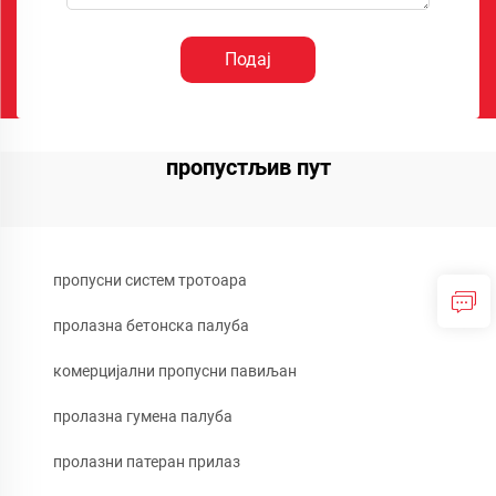
Подај
пропустљив пут
пропусни систем тротоара
пролазна бетонска палуба
комерцијални пропусни павиљан
пролазна гумена палуба
пролазни патеран прилаз