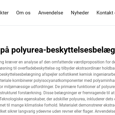
kter
Om os
Anvendelse
Nyheder
Kontakt
 på polyurea-beskyttelsesbelæ
ing kræver en analyse af den omfattende værdiproposition for d
øsning til overfladebeskyttelse og tilbyder ekstraordinær hold
eskyttelsesbelægning afspejler sofistikeret kemisk ingeniørarbejd
materiale kombinerer polyisocyanatkomponenter med polyaminharp
 miljømæssige udfordringer. De primære funktioner af polyure
trukturel forstærkning. Disse belægninger er fremragende til a
. Teknologiske egenskaber, der adskiller polyurea, inkluderer dets
legnet til mange klimatiske forhold. Materialet demonstrerer eks
ket sikrer langvarig ydeevne uden revner eller flager. Anvendel