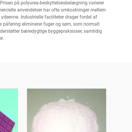
e. Prisen på polyurea-beskyttelsesbelægning varierer
mmercielle anvendelser har ofte omkostninger mellem
eevne. Industrielle faciliteter drager fordel af
 påføring eliminerer fuger og søm, som normalt
nderstøtter bæredygtige byggepraksisser, samtidig
r.