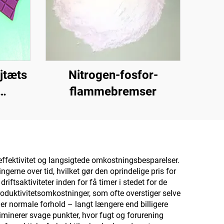
jtæts
Nitrogen-fosfor-
flammebremser
til
r til
 te,
,
 effektivitet og langsigtede omkostningsbesparelser.
erne over tid, hvilket gør den oprindelige pris for
rk og
ftsaktiviteter inden for få timer i stedet for de
oduktivitetsomkostninger, som ofte overstiger selve
er normale forhold – langt længere end billigere
iminerer svage punkter, hvor fugt og forurening