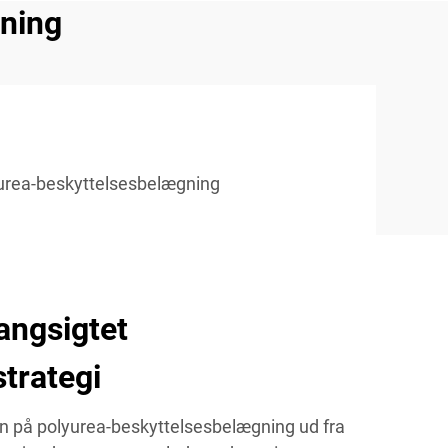
gning
urea-beskyttelsesbelægning
angsigtet
strategi
n på polyurea-beskyttelsesbelægning ud fra