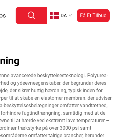
 os
Få Et Tilbud
DA
gning
enne avancerede beskyttelsesteknologi. Polyurea-
barhed og ydeevneegenskaber, der begrundar deres
e, der sikrer hurtig hærdning, typisk inden for
er til at skabe en elastomer membran, der udviser
a-beskyttelsesbelægninger omfatter vandtæthed,
t forhindre fugtindtrængning, samtidig med at de
 evne til at hærde ved ekstremt lave temperaturer –
traordinær trækstyrke på over 3000 psi samt
sesområderne omfatter talrige brancher, herunder