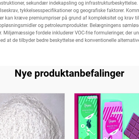
konstruktioner, sekundær indekapsling og infrastrukturbeskyttels
lseskrav, tykkelsesspecifikationer og geografiske faktorer. Ko
r kan kræve premiumpriser på grund af kompleksitet og krav til yd
, opløsningsmidler og petroleumprodukter. Belægningens sømløse
r. Miljømæssige fordele inkluderer VOC-frie formuleringer, der u
ed at de tilbyder bedre beskyttelse end konventionelle alternative
Nye produktanbefalinger