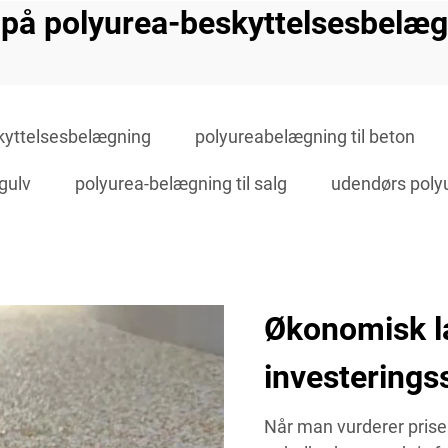
 på polyurea-beskyttelsesbelæ
skyttelsesbelægning
polyureabelægning til beton
gulv
polyurea-belægning til salg
udendørs poly
Økonomisk l
investerings
Når man vurderer prise