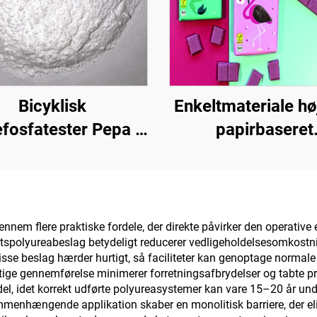
Bicyklisk
Enkeltmateriale hø
fosfatester Pepa |
papirbaseret
niseringsmiddel til
grundmateriale 
xidharp, PP-, EVA-
emballageløsninge
materialer
produkter såsom
kaffe, nødder
ennem flere praktiske fordele, der direkte påvirker den operative
etspolyureabeslag betydeligt reducerer vedligeholdelsesomkostning
chokolade, bagvæ
se beslag hærder hurtigt, så faciliteter kan genoptage normale dri
krydderier
tige gennemførelse minimerer forretningsafbrydelser og tabte pr
el, idet korrekt udførte polyureasystemer kan vare 15–20 år und
ammenhængende applikation skaber en monolitisk barriere, der el