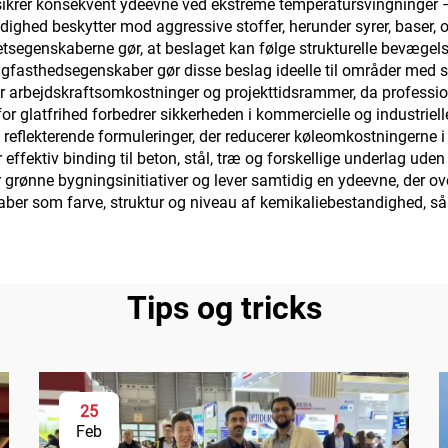
ikrer konsekvent ydeevne ved ekstreme temperatursvingninger – 
ighed beskytter mod aggressive stoffer, herunder syrer, baser,
tetsegenskaberne gør, at beslaget kan følge strukturelle bevægel
fasthedsegenskaber gør disse beslag ideelle til områder med stor
r arbejdskraftsomkostninger og projekttidsrammer, da profession
for glatfrihed forbedrer sikkerheden i kommercielle og industrie
s reflekterende formuleringer, der reducerer køleomkostningerne 
fektiv binding til beton, stål, træ og forskellige underlag ude
grønne bygningsinitiativer og lever samtidig en ydeevne, der ov
kaber som farve, struktur og niveau af kemikaliebestandighed, s
Tips og tricks
25
Feb