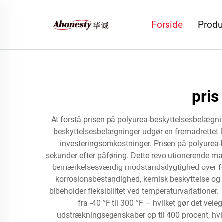
Forside
Produ
pris
At forstå prisen på polyurea-beskyttelsesbelægn
beskyttelsesbelægninger udgør en fremadrettet l
investeringsomkostninger. Prisen på polyurea-b
sekunder efter påføring. Dette revolutionerende 
bemærkelsesværdig modstandsdygtighed over for
korrosionsbestandighed, kemisk beskyttelse og s
bibeholder fleksibilitet ved temperaturvariationer
fra -40 °F til 300 °F – hvilket gør det ve
udstrækningsegenskaber op til 400 procent, hvil