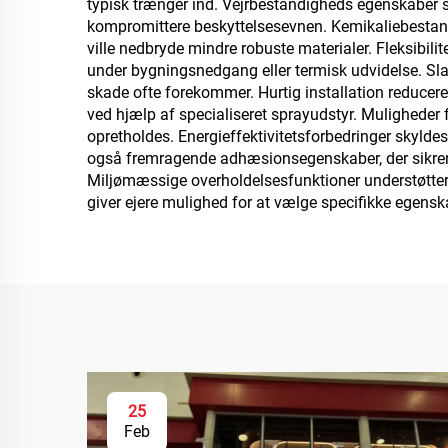
typisk trænger ind. Vejrbestandigheds egenskaber s
kompromittere beskyttelsesevnen. Kemikaliebestand
ville nedbryde mindre robuste materialer. Fleksibili
under bygningsnedgang eller termisk udvidelse. Slag
skade ofte forekommer. Hurtig installation reducere
ved hjælp af specialiseret sprayudstyr. Muligheder 
opretholdes. Energieffektivitetsforbedringer skylde
også fremragende adhæsionsegenskaber, der sikrer ef
Miljømæssige overholdelsesfunktioner understøtter 
giver ejere mulighed for at vælge specifikke egens
25
Feb