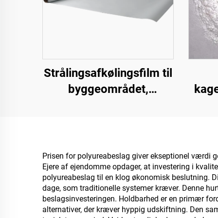
Strålingsafkølingsfilm til
byggeområdet,
kage
strømforsyningsudstyr,
Karbo
industrielle og særlige
epo
lagerfaciliteter,
olietanke, korndepoter,
Prisen for polyureabeslag giver ekseptionel værdi g
Ejere af ejendomme opdager, at investering i kvalit
transport- og udendørs
polyureabeslag til en klog økonomisk beslutning. Dis
faciliteter samt nye
dage, som traditionelle systemer kræver. Denne hur
beslagsinvesteringen. Holdbarhed er en primær ford
livsstilsanvendelser
alternativer, der kræver hyppig udskiftning. Den s