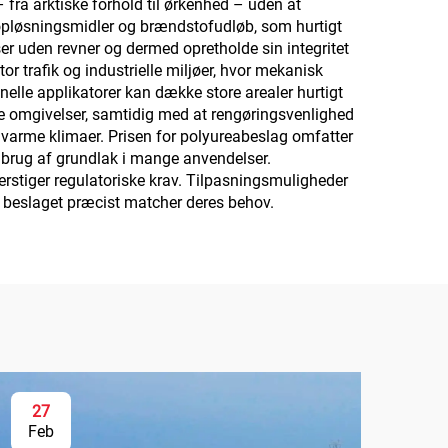
fra arktiske forhold til ørkenhed – uden at
 opløsningsmidler og brændstofudløb, som hurtigt
ser uden revner og dermed opretholde sin integritet
 trafik og industrielle miljøer, hvor mekanisk
elle applikatorer kan dække store arealer hurtigt
lle omgivelser, samtidig med at rengøringsvenlighed
i varme klimaer. Prisen for polyureabeslag omfatter
n brug af grundlak i mange anvendelser.
erstiger regulatoriske krav. Tilpasningsmuligheder
å beslaget præcist matcher deres behov.
27
Feb