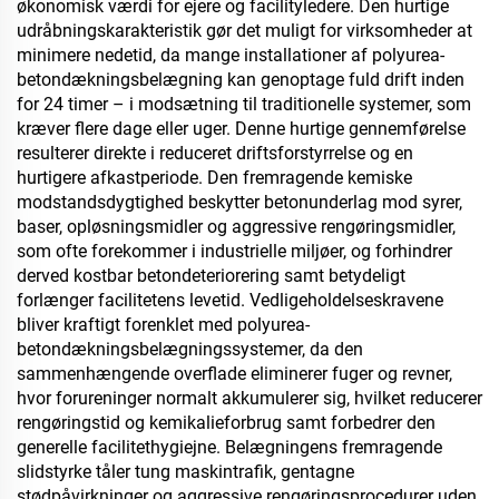
kræves
økonomisk værdi for ejere og facilityledere. Den hurtige
udråbningskarakteristik gør det muligt for virksomheder at
minimere nedetid, da mange installationer af polyurea-
betondækningsbelægning kan genoptage fuld drift inden
for 24 timer – i modsætning til traditionelle systemer, som
kræver flere dage eller uger. Denne hurtige gennemførelse
resulterer direkte i reduceret driftsforstyrrelse og en
hurtigere afkastperiode. Den fremragende kemiske
modstandsdygtighed beskytter betonunderlag mod syrer,
baser, opløsningsmidler og aggressive rengøringsmidler,
som ofte forekommer i industrielle miljøer, og forhindrer
derved kostbar betondeteriorering samt betydeligt
forlænger facilitetens levetid. Vedligeholdelseskravene
bliver kraftigt forenklet med polyurea-
betondækningsbelægningssystemer, da den
sammenhængende overflade eliminerer fuger og revner,
hvor forureninger normalt akkumulerer sig, hvilket reducerer
rengøringstid og kemikalieforbrug samt forbedrer den
generelle facilitethygiejne. Belægningens fremragende
slidstyrke tåler tung maskintrafik, gentagne
stødpåvirkninger og aggressive rengøringsprocedurer uden