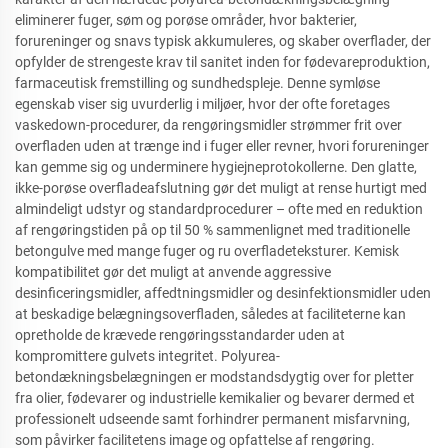
eliminerer fuger, søm og porøse områder, hvor bakterier,
forureninger og snavs typisk akkumuleres, og skaber overflader, der
opfylder de strengeste krav til sanitet inden for fødevareproduktion,
farmaceutisk fremstilling og sundhedspleje. Denne symløse
egenskab viser sig uvurderlig i miljøer, hvor der ofte foretages
vaskedown-procedurer, da rengøringsmidler strømmer frit over
overfladen uden at trænge ind i fuger eller revner, hvori forureninger
kan gemme sig og underminere hygiejneprotokollerne. Den glatte,
ikke-porøse overfladeafslutning gør det muligt at rense hurtigt med
almindeligt udstyr og standardprocedurer – ofte med en reduktion
af rengøringstiden på op til 50 % sammenlignet med traditionelle
betongulve med mange fuger og ru overfladeteksturer. Kemisk
kompatibilitet gør det muligt at anvende aggressive
desinficeringsmidler, affedtningsmidler og desinfektionsmidler uden
at beskadige belægningsoverfladen, således at faciliteterne kan
opretholde de krævede rengøringsstandarder uden at
kompromittere gulvets integritet. Polyurea-
betondækningsbelægningen er modstandsdygtig over for pletter
fra olier, fødevarer og industrielle kemikalier og bevarer dermed et
professionelt udseende samt forhindrer permanent misfarvning,
som påvirker facilitetens image og opfattelse af rengøring.