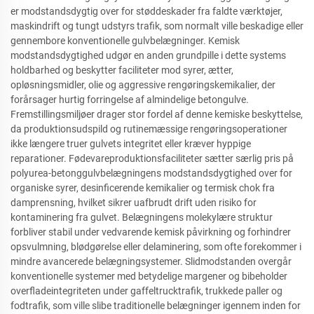
er modstandsdygtig over for støddeskader fra faldte værktøjer,
maskindrift og tungt udstyrs trafik, som normalt ville beskadige eller
gennembore konventionelle gulvbelægninger. Kemisk
modstandsdygtighed udgør en anden grundpille i dette systems
holdbarhed og beskytter faciliteter mod syrer, ætter,
opløsningsmidler, olie og aggressive rengøringskemikalier, der
forårsager hurtig forringelse af almindelige betongulve.
Fremstillingsmiljøer drager stor fordel af denne kemiske beskyttelse,
da produktionsudspild og rutinemæssige rengøringsoperationer
ikke længere truer gulvets integritet eller kræver hyppige
reparationer. Fødevareproduktionsfaciliteter sætter særlig pris på
polyurea-betonggulvbelægningens modstandsdygtighed over for
organiske syrer, desinficerende kemikalier og termisk chok fra
damprensning, hvilket sikrer uafbrudt drift uden risiko for
kontaminering fra gulvet. Belægningens molekylære struktur
forbliver stabil under vedvarende kemisk påvirkning og forhindrer
opsvulmning, blødgørelse eller delaminering, som ofte forekommer i
mindre avancerede belægningsystemer. Slidmodstanden overgår
konventionelle systemer med betydelige margener og bibeholder
overfladeintegriteten under gaffeltrucktrafik, trukkede paller og
fodtrafik, som ville slibe traditionelle belægninger igennem inden for