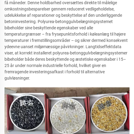
få måneder. Denne holdbarhed oversættes direkte til målelige
omkostningsbesparelser gennem reduceret vedligeholdelse,
udelukkelse af reparationer og beskyttelse af den underliggende
betoninvestering. Polyurea-betonggulvbelægningsystemet
bibeholder sine beskyttende egenskaber ved alle
temperaturgrænser – fra frysepunktsforhold i køleanlæg til højere
temperaturer i fremstillingsområder – og sikrer dermed konsekvent
ydeevne uanset miljømæssige påvirkninger. Langtidseffektdata
viser, at korrekt installeret polyurea-betonggulvbelægningsystemer
bibeholder både deres beskyttende og æstetiske egenskaber i 15–
25 år under normale industrielle forhold, hvilket giver en
fremragende investeringsafkast i forhold til alternative
gulvløsninger.