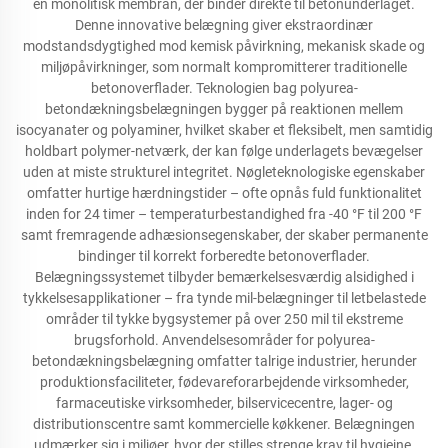
en monolitisk membran, der binder direkte til betonunderlaget.
Denne innovative belægning giver ekstraordinær
modstandsdygtighed mod kemisk påvirkning, mekanisk skade og
miljøpåvirkninger, som normalt kompromitterer traditionelle
betonoverflader. Teknologien bag polyurea-
betondækningsbelægningen bygger på reaktionen mellem
isocyanater og polyaminer, hvilket skaber et fleksibelt, men samtidig
holdbart polymer-netværk, der kan følge underlagets bevægelser
uden at miste strukturel integritet. Nøgleteknologiske egenskaber
omfatter hurtige hærdningstider – ofte opnås fuld funktionalitet
inden for 24 timer – temperaturbestandighed fra -40 °F til 200 °F
samt fremragende adhæsionsegenskaber, der skaber permanente
bindinger til korrekt forberedte betonoverflader.
Belægningssystemet tilbyder bemærkelsesværdig alsidighed i
tykkelsesapplikationer – fra tynde mil-belægninger til letbelastede
områder til tykke bygsystemer på over 250 mil til ekstreme
brugsforhold. Anvendelsesområder for polyurea-
betondækningsbelægning omfatter talrige industrier, herunder
produktionsfaciliteter, fødevareforarbejdende virksomheder,
farmaceutiske virksomheder, bilservicecentre, lager- og
distributionscentre samt kommercielle køkkener. Belægningen
udmærker sig i miljøer, hvor der stilles strenge krav til hygiejne,