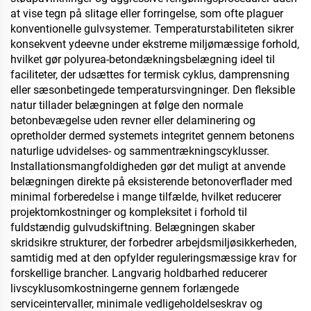
at vise tegn på slitage eller forringelse, som ofte plaguer
konventionelle gulvsystemer. Temperaturstabiliteten sikrer
konsekvent ydeevne under ekstreme miljømæssige forhold,
hvilket gør polyurea-betondækningsbelægning ideel til
faciliteter, der udsættes for termisk cyklus, damprensning
eller sæsonbetingede temperatursvingninger. Den fleksible
natur tillader belægningen at følge den normale
betonbevægelse uden revner eller delaminering og
opretholder dermed systemets integritet gennem betonens
naturlige udvidelses- og sammentrækningscyklusser.
Installationsmangfoldigheden gør det muligt at anvende
belægningen direkte på eksisterende betonoverflader med
minimal forberedelse i mange tilfælde, hvilket reducerer
projektomkostninger og kompleksitet i forhold til
fuldstændig gulvudskiftning. Belægningen skaber
skridsikre strukturer, der forbedrer arbejdsmiljøsikkerheden,
samtidig med at den opfylder reguleringsmæssige krav for
forskellige brancher. Langvarig holdbarhed reducerer
livscyklusomkostningerne gennem forlængede
serviceintervaller, minimale vedligeholdelseskrav og