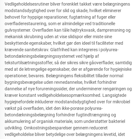
Vedligeholdelsesrutiner bliver forenklet takket være belægningens
modstandsdygtighed over for slid og skade, hvilket eliminerer
behovet for hyppige reparationer, fugtætning af fuger eller
overfladerestaurering, som er almindelige ved traditionelle
gulvsystemer. Overfladen kan tåle højtryksvask, damprensning og
mekanisk skrubning uden at vise slidspor eller miste sine
beskyttende egenskaber, hvilket gør den ideel til faciliteter med
krævende sanitetskrav. Glatfrihed kan integreres i polyurea-
betondækningsbelægningssystemet ved hjælp af
teksturtilsætningsstoffer, så der sikres sikre gåoverflader, samtidig
med at de letrengelige egenskaber, der er afgørende for hygiejniske
operationer, bevares. Belægningens fleksibilitet tillader normal
bygningsbevægelse uden revnedannelse, hvilket forhindrer
dannelse af nye forureningssider, der underminerer rengøringen og
kræver konstant vedligeholdelsesopmærksomhed. Langsigtede
hygiejnefordele inkluderer modstandsdygtighed over for mikrobiel
vækst på overfladen, idet den ikke-porøse polyurea-
betondækningsbelægning forhindrer fugtindtrængning og
akkumulering af organisk materiale, som understøtter bakteriel
udvikling. Omkostningsbesparelser gennem reduceret
vedligeholdelse bliver betydelige over belægningens levetid, idet