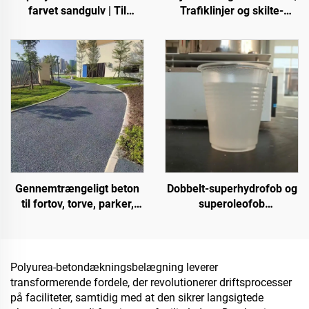
farvet sandgulv | Til
Trafiklinjer og skilte-
kommercielle, industrielle
mærkning til asfalt- og
og high-end-private
betonveje
projekter
Gennemtrængeligt beton
Dobbelt-superhydrofob og
til fortov, torve, parker,
superoleofob
parkeringspladser og
topbelægning til brug
andre områder; det er et
sammen med
væsentligt produkt til
strålingsafkølingsbelægning
opbygning af svampebyer
eller i andre scenarier,
Polyurea-betondækningsbelægning leverer
hvor hydrofobe og
transformerende fordele, der revolutionerer driftsprocesser
oleofobe egenskaber
på faciliteter, samtidig med at den sikrer langsigtede