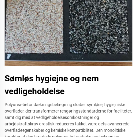
Sømløs hygiejne og nem
vedligeholdelse
Polyurea-betondækningsbelægning skaber symløse, hygiejniske
overflader, der transformerer rengøringsstandarderne for faciliteter,
samtidig med at vedligeholdelsesomkostninger og
arbejdskraftskrav drastisk reduceres takket være dets avancerede
overfladeegenskaber og kemiske kompatibilitet. Den monolitiske
karakter af den hærdede polyurea-betondækningsbelægning