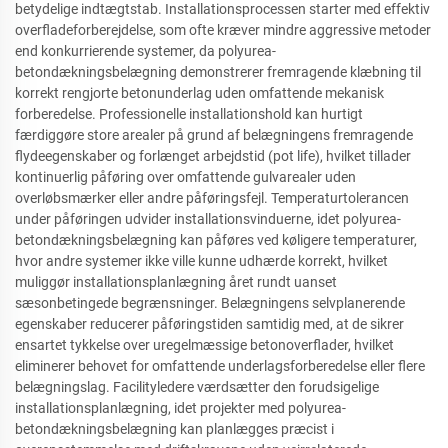
betydelige indtægtstab. Installationsprocessen starter med effektiv
overfladeforberejdelse, som ofte kræver mindre aggressive metoder
end konkurrierende systemer, da polyurea-
betondækningsbelægning demonstrerer fremragende klæbning til
korrekt rengjorte betonunderlag uden omfattende mekanisk
forberedelse. Professionelle installationshold kan hurtigt
færdiggøre store arealer på grund af belægningens fremragende
flydeegenskaber og forlænget arbejdstid (pot life), hvilket tillader
kontinuerlig påføring over omfattende gulvarealer uden
overløbsmærker eller andre påføringsfejl. Temperaturtolerancen
under påføringen udvider installationsvinduerne, idet polyurea-
betondækningsbelægning kan påføres ved køligere temperaturer,
hvor andre systemer ikke ville kunne udhærde korrekt, hvilket
muliggør installationsplanlægning året rundt uanset
sæsonbetingede begrænsninger. Belægningens selvplanerende
egenskaber reducerer påføringstiden samtidig med, at de sikrer
ensartet tykkelse over uregelmæssige betonoverflader, hvilket
eliminerer behovet for omfattende underlagsforberedelse eller flere
belægningslag. Facilityledere værdsætter den forudsigelige
installationsplanlægning, idet projekter med polyurea-
betondækningsbelægning kan planlægges præcist i