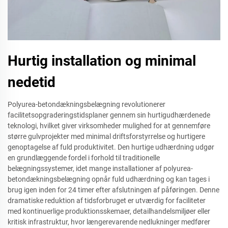
Hurtig installation og minimal
nedetid
Polyurea-betondækningsbelægning revolutionerer
facilitetsopgraderingstidsplaner gennem sin hurtigudhærdenede
teknologi, hvilket giver virksomheder mulighed for at gennemføre
større gulvprojekter med minimal driftsforstyrrelse og hurtigere
genoptagelse af fuld produktivitet. Den hurtige udhærdning udgør
en grundlæggende fordel i forhold til traditionelle
belægningssystemer, idet mange installationer af polyurea-
betondækningsbelægning opnår fuld udhærdning og kan tages i
brug igen inden for 24 timer efter afslutningen af påføringen. Denne
dramatiske reduktion af tidsforbruget er utværdig for faciliteter
med kontinuerlige produktionsskemaer, detailhandelsmiljøer eller
kritisk infrastruktur, hvor længerevarende nedlukninger medfører