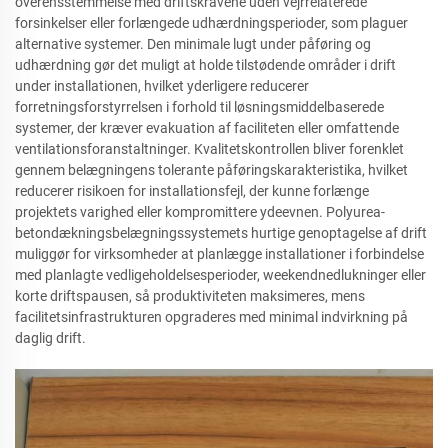
overensstemmelse med driftskravene uden vejrrelaterede
forsinkelser eller forlængede udhærdningsperioder, som plaguer
alternative systemer. Den minimale lugt under påføring og
udhærdning gør det muligt at holde tilstødende områder i drift
under installationen, hvilket yderligere reducerer
forretningsforstyrrelsen i forhold til løsningsmiddelbaserede
systemer, der kræver evakuation af faciliteten eller omfattende
ventilationsforanstaltninger. Kvalitetskontrollen bliver forenklet
gennem belægningens tolerante påføringskarakteristika, hvilket
reducerer risikoen for installationsfejl, der kunne forlænge
projektets varighed eller kompromittere ydeevnen. Polyurea-
betondækningsbelægningssystemets hurtige genoptagelse af drift
muliggør for virksomheder at planlægge installationer i forbindelse
med planlagte vedligeholdelsesperioder, weekendnedlukninger eller
korte driftspausen, så produktiviteten maksimeres, mens
facilitetsinfrastrukturen opgraderes med minimal indvirkning på
daglig drift.