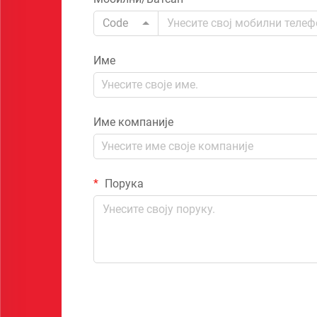
Code
Име
Име компаније
Порука