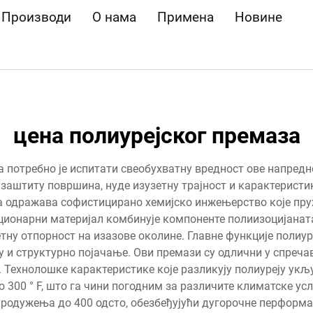
Производи
О нама
Примена
Новине
цена полиурејског премаза
а потребно је испитати свеобухватну вредност ове напредн
заштиту површина, нуде изузетну трајност и карактерист
а одражава софистицирано хемијско инжењерство које пру
ционарни материјал комбинује компоненте полиизоцијана
тну отпорност на изазове околине. Главне функције полиур
ту и структурно појачање. Ови премази су одлични у спреч
Технолошке карактеристике које разликују полиуреју укљу
о 300 ° F, што га чини погодним за различите климатске ус
 продужења до 400 одсто, обезбеђујући дугорочне перформ