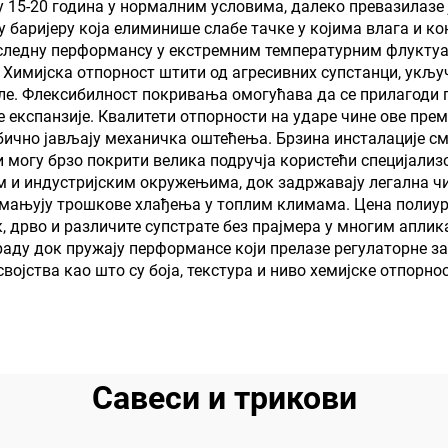
15-20 година у нормалним условима, далеко превазилазе ј
 баријеру која елиминише слабе тачке у којима влага и к
оследну перформансу у екстремним температурним флуктуа
 Химијска отпорност штити од агресивних супстанци, укључ
ле. Флексибилност покривања омогућава да се прилагоди 
 експанзије. Квалитети отпорности на ударе чине ове пре
обично јављају механичка оштећења. Брзина инсталације с
и могу брзо покрити велика подручја користећи специјализ
им и индустријским окружењима, док задржавају легална
смањују трошкове хлађења у топлим климама. Цена полиуре
лик, дрво и различите супстрате без прајмера у многим апл
раду док пружају перформансе који прелазе регулаторне з
војства као што су боја, текстура и ниво хемијске отпорн
Савеси и трикови