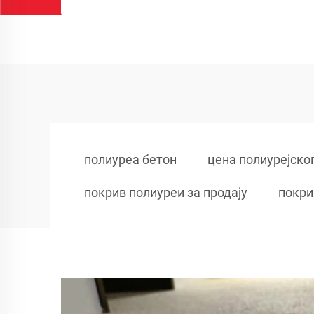
полиуреа бетон
цена полиурејско
покрив полиуреи за продају
покри