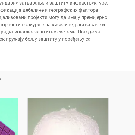
екундарну затварање и заштиту инфраструктуре.
цификација дебелине и географских фактора
ијализовани пројекти могу да имају премијерно
порности полиурије на киселине, раствараче и
традиционалне заштитне системе. Погоде за
ок пружају бољу заштиту у поређењу са
е