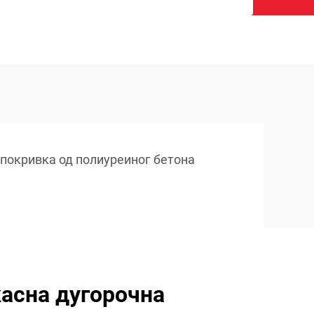
покривка од полиуреиног бетона
асна дугорочна