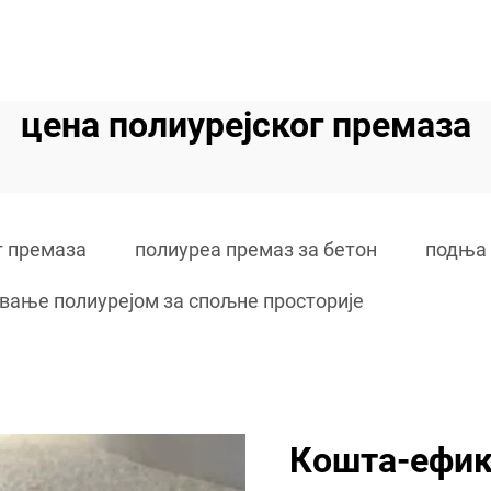
цена полиурејског премаза
г премаза
полиуреа премаз за бетон
подња 
вање полиурејом за спољне просторије
Кошта-ефик