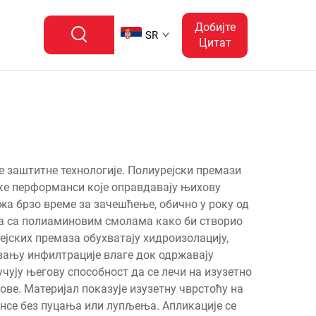
Добијте
SR
Цитат
е заштитне технологије. Полиурејски премази
ике перформанси које оправдавају њихову
жа брзо време за зачешћење, обично у року од
та са полиаминовим смолама како би створио
ејских премаза обухватају хидроизолацију,
авању инфилтрације влаге док одржавају
чују његову способност да се лечи на изузетно
лове. Материјал показује изузетну чврстоћу на
ансе без пуцања или лупљења. Апликације се