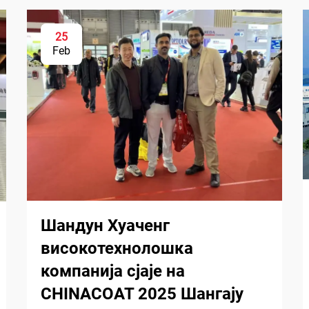
25
Feb
Шандун Хуаченг
високотехнолошка
компанија сјаје на
CHINACOAT 2025 Шангају