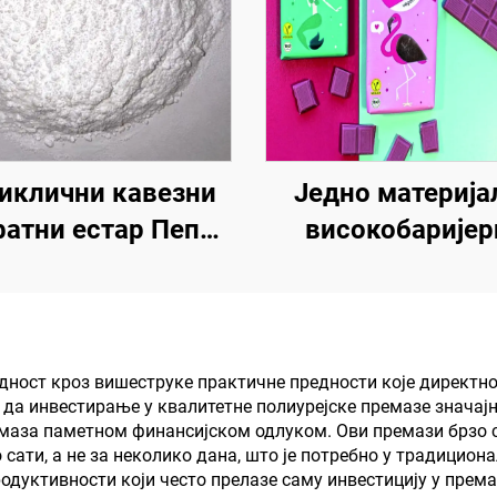
иклични кавезни
Једно материја
атни естар Пепа |
високобаријер
Средство за
папирно основ
карбонизацију
материјало з
сидне смоле, ПП,
растворе пакова
ВА материјала
производе као ш
дност кроз вишеструке практичне предности које директно
 да инвестирање у квалитетне полиурејске премазе знача
чај, кафа, орев
емаза паметном финансијском одлуком. Ови премази брзо с
чоколаде, пеци
сати, а не за неколико дана, што је потребно у традицио
дуктивности који често прелазе саму инвестицију у премаз
зачини