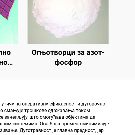
лно
Огњотворци за азот-
но
фосфор
но
а
ња за
то су
 утичу на оперативну ефикасност и дугорочно
јно смањује трошкове одржавања током
и,
е зачепљују, што омогућава објектима да
ри и
налним системима. Ова брза промена минимизује
ивање. Дуготравност је главна предност, јер