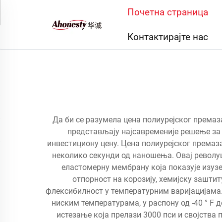
Почетна страница
Контактирајте нас
Да би се разумела цена полиурејског премаз
представљају најсавременије решење за 
инвестициону цену. Цена полиурејског премаз
неколико секунди од наношења. Овај револу
еластомерну мембрану која показује изузе
отпорност на корозију, хемијску зашти
флексибилност у температурним варијацијама. 
ниским температурама, у распону од -40 ° F д
истезање која прелази 3000 пси и својства