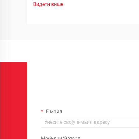
Видети више
Е-маил
Мобилни/Ватсап