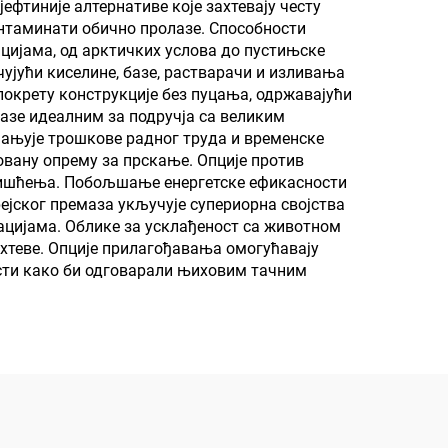
ефтиније алтернативе које захтевају честу
онтаминати обично пролазе. Способности
цијама, од арктичких услова до пустињске
ујући киселине, базе, растварачи и изливања
покрету конструкције без пуцања, одржавајући
мазе идеалним за подручја са великим
мањује трошкове радног труда и временске
овану опрему за прскање. Опције против
 чишћења. Побољшање енергетске ефикасности
јског премаза укључује супериорна својства
икацијама. Облике за усклађеност са животном
ахтеве. Опције прилагођавања омогућавају
ости како би одговарали њиховим тачним