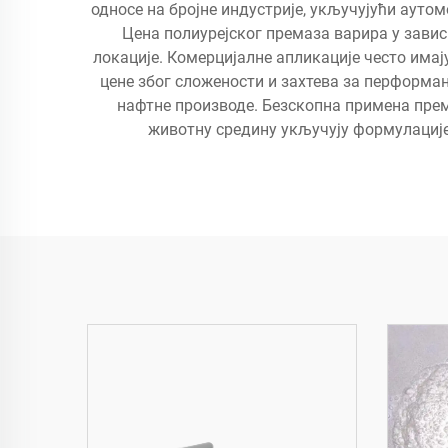
односе на бројне индустрије, укључујући ауто
Цена полиурејског премаза варира у завис
локације. Комерцијалне апликације често имај
цене због сложености и захтева за перформан
нафтне производе. Безскопна примена прем
животну средину укључују формулације