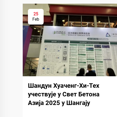
25
Feb
Шандун Хуаченг-Хи-Тех
учествује у Свет Бетона
Азија 2025 у Шангају