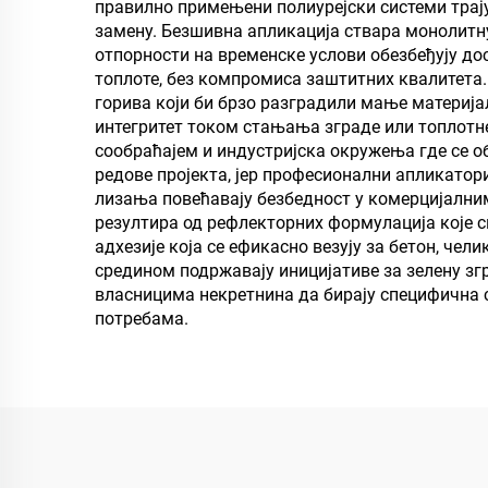
правилно примењени полиурејски системи трају 
објекте, и апликације
замену. Безшивна апликација ствара монолитну
отпорности на временске услови обезбеђују д
за животне стилове
топлоте, без компромиса заштитних квалитета.
горива који би брзо разградили мање материја
интегритет током стањања зграде или топлотне
сообраћајем и индустријска окружења где се 
редове пројекта, јер професионални апликатор
лизања повећавају безбедност у комерцијалн
резултира од рефлекторних формулација које 
адхезије која се ефикасно везују за бетон, че
средином подржавају иницијативе за зелену зг
власницима некретнина да бирају специфична с
потребама.