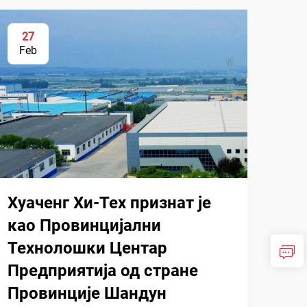
27
Feb
Хуаченг Хи-Тех признат је
као Провинцијални
Технолошки Центар
Предприятија од стране
Провинције Шандун