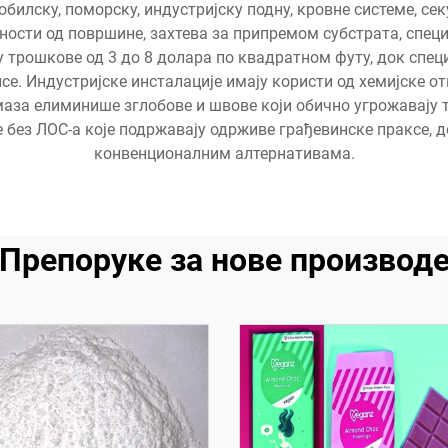
мобилску, поморску, индустријску подну, кровне системе, с
ности од површине, захтева за припремом субстрата, спе
у трошкове од 3 до 8 долара по квадратном футу, док спец
се. Индустријске инсталације имају користи од хемијске от
аза елиминише зглобове и швове који обично угрожавају 
 без ЛОС-а које подржавају одрживе грађевинске праксе, д
конвенционалним алтернативама.
Препоруке за нове производ