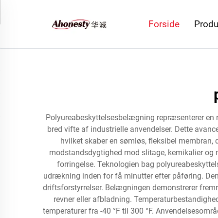
Forside
Produ
Polyureabeskyttelsesbelægning repræsenterer en re
bred vifte af industrielle anvendelser. Dette av
hvilket skaber en sømløs, fleksibel membran,
modstandsdygtighed mod slitage, kemikalier og milj
forringelse. Teknologien bag polyureabeskytte
udrækning inden for få minutter efter påføring. De
driftsforstyrrelser. Belægningen demonstrerer fremr
revner eller afbladning. Temperaturbestandighe
temperaturer fra -40 °F til 300 °F. Anvendelsesomr