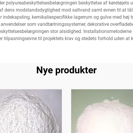
lbyder polyureabeskyttelsesbelægningen beskyttelse af køretøjets 
 af dens modstandsdygtighed mod saltvand samt evnen til at tåle 
ndekapsling, kemikaliespecifikke lagerrum og gulve med høj traf
rede anvendelser som vandtætningssystemer, dekorative overfla
eskyttelsesbelægningen stor alsidighed. Installationsmetoderne v
rer tilpasningsevne til projektets krav og stedets forhold uden 
Nye produkter