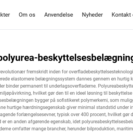
kter
Om os
Anvendelse
Nyheder
Kontakt
polyurea-beskyttelsesbelægnin
volutionær fremskridt inden for overfladebeskyttelsesteknologi
ancerede elastomere belægningssystem dannes gennem en hurtig 
 der binder permanent til underlagsoverfladerne. Polyureabesk
øpåvirkning, hvilket gør den til en ideel løsning til beskyttelse
lsesbelægningen bygger på sofistikeret polymerkemi, som mulig
nne hurtige hærdningsegenskab giver minimal standstid under in
agende forlængelsesevner, typisk over 400 procent, hvilket gør 
d er en anden afgørende egenskab, idet polyureabeskyttelsesbelæ
åderne omfatter mange brancher, herunder bilproduktion, maritim