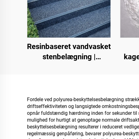
Resinbaseret vandvasket
stenbelægning |
kage
Benlignende krible,
Karbo
krystalsten, stengulv til
epo
kommercielle og private
formål
Fordele ved polyurea-beskyttelsesbelægning strække
driftseffektiviteten og langsigtede omkostningsbes
opnår fuldstændig hærdning inden for sekunder til m
mulighed for hurtigt at genoptage normale driftsak
beskyttelsesbelægning resulterer i reduceret vedlig
regelmæssig genpåføring, bevarer polyurea-beskytt