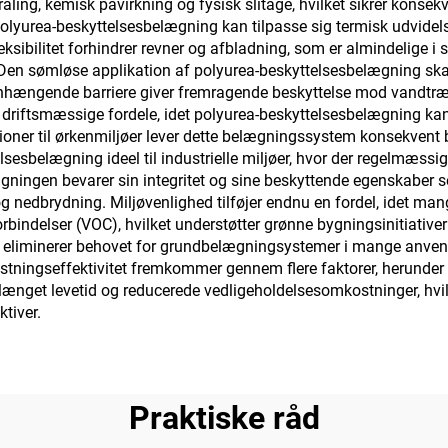
ng, kemisk påvirkning og fysisk slitage, hvilket sikrer konsek
 polyurea-beskyttelsesbelægning kan tilpasse sig termisk udvide
eksibilitet forhindrer revner og afbladning, som er almindelige i
Den sømløse applikation af polyurea-beskyttelsesbelægning ska
nhængende barriere giver fremragende beskyttelse mod vandtr
e driftsmæssige fordele, idet polyurea-beskyttelsesbelægning ka
lationer til ørkenmiljøer lever dette belægningssystem konsekvent
sbelægning ideel til industrielle miljøer, hvor der regelmæssig
gningen bevarer sin integritet og sine beskyttende egenskaber 
g nedbrydning. Miljøvenlighed tilføjer endnu en fordel, idet m
indelser (VOC), hvilket understøtter grønne bygningsinitiativer
 eliminerer behovet for grundbelægningsystemer i mange anvende
stningseffektivitet fremkommer gennem flere faktorer, herunder
orlænget levetid og reducerede vedligeholdelsesomkostninger, hvi
tiver.
Praktiske råd