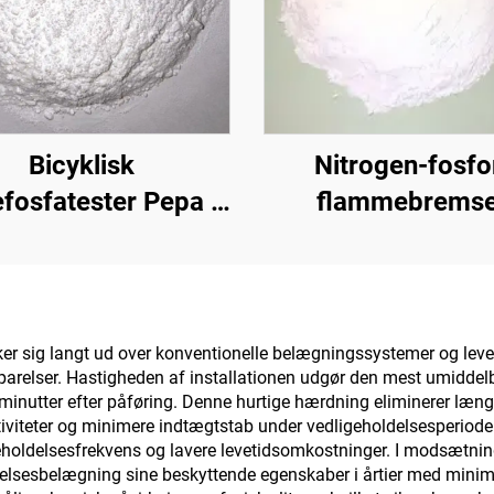
Bicyklisk
Nitrogen-fosfo
fosfatester Pepa |
flammebremse
niseringsmiddel til
xidharp, PP-, EVA-
materialer
r sig langt ud over konventionelle belægningssystemer og lever k
parelser. Hastigheden af installationen udgør den mest umiddelb
inutter efter påføring. Denne hurtige hærdning eliminerer længere
tiviteter og minimere indtægtstab under vedligeholdelsesperiode
eholdelsesfrekvens og lavere levetidsomkostninger. I modsætning
elsesbelægning sine beskyttende egenskaber i årtier med minima