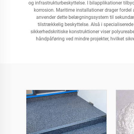
og infrastrukturbeskyttelse. I bilapplikationer ti
korrosion. Maritime installationer drager fordel
anvender dette belægningssystem til sekundær i
tilstrækkelig beskyttelse. Alså i specialise
sikkerhedskritiske konstruktioner viser polyureab
håndpåføring ved mindre projekter, hvilket sik