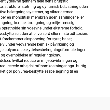
vent ydeevne gennem hele dens brugstid.
lse, strukturel sætning og dynamisk belastning uden
 stive belægningssystemer, og sikrer dermed
ber en monolitisk membran uden samlinger eller
ængning, kemisk trængning og miljømæssig
n opretholde sin ydeevne under ekstreme forhold,
 beskyttelse uden at blive sprø eller miste adhæsion.
t forekommer eksponering for syrer, baser,
selv under vedvarende kemisk påvirkning og
ange polyurea-beskyttelsesbelægningsformuleringer
 og overholdelse af reguleringskrav.
lser, hvilket reducerer miljøpåvirkningen og
 reducerede arbejdskraftsomkostninger pga. hurtig
lket gør polyurea-beskyttelsesbelægning til en