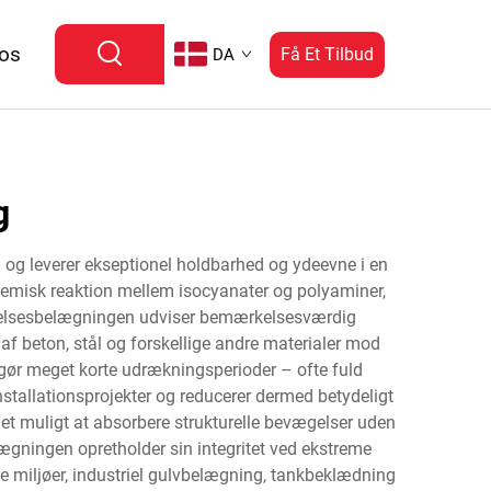
 os
Få Et Tilbud
DA
g
 og leverer ekseptionel holdbarhed og ydeevne i en
kemisk reaktion mellem isocyanater og polyaminer,
yttelsesbelægningen udviser bemærkelsesværdig
 af beton, stål og forskellige andre materialer mod
gør meget korte udrækningsperioder – ofte fuld
stallationsprojekter og reducerer dermed betydeligt
det muligt at absorbere strukturelle bevægelser uden
gningen opretholder sin integritet ved ekstreme
e miljøer, industriel gulvbelægning, tankbeklædning