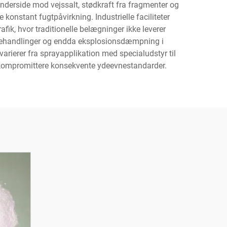
underside mod vejssalt, stødkraft fra fragmenter og
konstant fugtpåvirkning. Industrielle faciliteter
ik, hvor traditionelle belægninger ikke leverer
debehandlinger og endda eksplosionsdæmpning i
arierer fra sprayapplikation med specialudstyr til
at kompromittere konsekvente ydeevnestandarder.