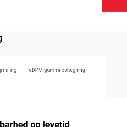
g
jmaling
eDPM-gummi-belægning
dbarhed og levetid