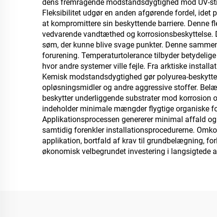
dens fremragende modstandsdygtighed mod UV-stråli
Fleksibilitet udgør en anden afgørende fordel, idet
at kompromittere sin beskyttende barriere. Denne fl
vedvarende vandtæthed og korrosionsbeskyttelse. 
søm, der kunne blive svage punkter. Denne samme
forurening. Temperaturtolerance tilbyder betydelig
hvor andre systemer ville fejle. Fra arktiske instal
Kemisk modstandsdygtighed gør polyurea-beskyttelse
opløsningsmidler og andre aggressive stoffer. Belæ
beskytter underliggende substrater mod korrosion o
indeholder minimale mængder flygtige organiske forb
Applikationsprocessen genererer minimal affald og
samtidig forenkler installationsprocedurerne. Omko
applikation, bortfald af krav til grundbelægning, f
økonomisk velbegrundet investering i langsigtede ak