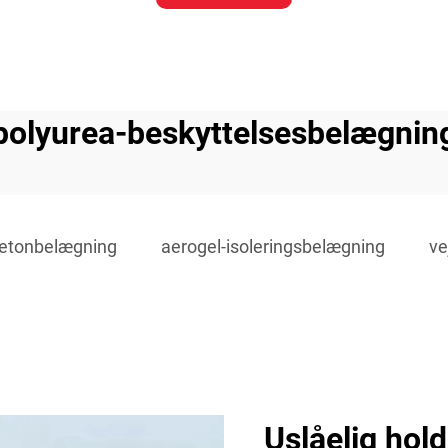
polyurea-beskyttelsesbelægnin
 betonbelægning
aerogel-isoleringsbelægning
ve
Uslåelig hol