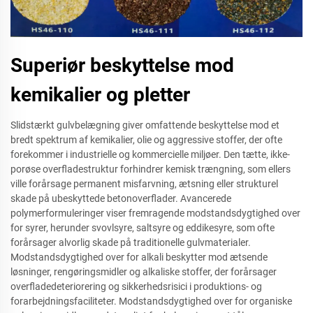
Superiør beskyttelse mod
kemikalier og pletter
Slidstærkt gulvbelægning giver omfattende beskyttelse mod et
bredt spektrum af kemikalier, olie og aggressive stoffer, der ofte
forekommer i industrielle og kommercielle miljøer. Den tætte, ikke-
porøse overfladestruktur forhindrer kemisk trængning, som ellers
ville forårsage permanent misfarvning, ætsning eller strukturel
skade på ubeskyttede betonoverflader. Avancerede
polymerformuleringer viser fremragende modstandsdygtighed over
for syrer, herunder svovlsyre, saltsyre og eddikesyre, som ofte
forårsager alvorlig skade på traditionelle gulvmaterialer.
Modstandsdygtighed over for alkali beskytter mod ætsende
løsninger, rengøringsmidler og alkaliske stoffer, der forårsager
overfladedeteriorering og sikkerhedsrisici i produktions- og
forarbejdningsfaciliteter. Modstandsdygtighed over for organiske