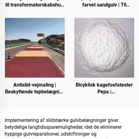
til transformatorskabshus,
farvet sandgulv | Til
farvet stålplade-
kommercielle, industrielle
fabriksbygninger,
og high-end-private
kornlagerbeholdere,
projekter
oliebeholdere
Antislid-vejmaling |
Bicyklisk kagefosfatester
Beskyttende topbelægning
Pepa |
til flere underlagsarter til
Karboniseringsmiddel til
indendørs og udendørs
epoxidharp, PP-, EVA-
belægninger
materialer
Implementering af slidstærke gulvbelægninger giver
betydelige langtidssparemuligheder, idet de eliminerer
hyppige gulvreparationer, udskiftninger og