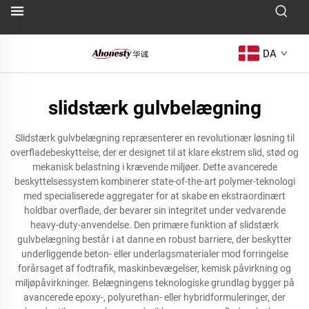
DA
slidstærk gulvbelægning
Slidstærk gulvbelægning repræsenterer en revolutionær løsning til
overfladebeskyttelse, der er designet til at klare ekstrem slid, stød og
mekanisk belastning i krævende miljøer. Dette avancerede
beskyttelsessystem kombinerer state-of-the-art polymer-teknologi
med specialiserede aggregater for at skabe en ekstraordinært
holdbar overflade, der bevarer sin integritet under vedvarende
heavy-duty-anvendelse. Den primære funktion af slidstærk
gulvbelægning består i at danne en robust barriere, der beskytter
underliggende beton- eller underlagsmaterialer mod forringelse
forårsaget af fodtrafik, maskinbevægelser, kemisk påvirkning og
miljøpåvirkninger. Belægningens teknologiske grundlag bygger på
avancerede epoxy-, polyurethan- eller hybridformuleringer, der