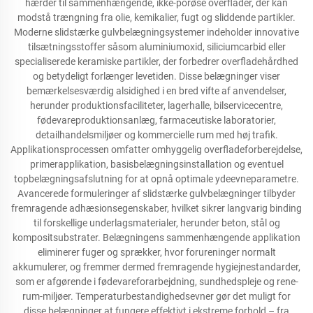
hærder til sammenhængende, ikke-porøse overflader, der kan
modstå trængning fra olie, kemikalier, fugt og sliddende partikler.
Moderne slidstærke gulvbelægningsystemer indeholder innovative
tilsætningsstoffer såsom aluminiumoxid, siliciumcarbid eller
specialiserede keramiske partikler, der forbedrer overfladehårdhed
og betydeligt forlænger levetiden. Disse belægninger viser
bemærkelsesværdig alsidighed i en bred vifte af anvendelser,
herunder produktionsfaciliteter, lagerhalle, bilservicecentre,
fødevareproduktionsanlæg, farmaceutiske laboratorier,
detailhandelsmiljøer og kommercielle rum med høj trafik.
Applikationsprocessen omfatter omhyggelig overfladeforberejdelse,
primerapplikation, basisbelægningsinstallation og eventuel
topbelægningsafslutning for at opnå optimale ydeevneparametre.
Avancerede formuleringer af slidstærke gulvbelægninger tilbyder
fremragende adhæsionsegenskaber, hvilket sikrer langvarig binding
til forskellige underlagsmaterialer, herunder beton, stål og
kompositsubstrater. Belægningens sammenhængende applikation
eliminerer fuger og sprækker, hvor forureninger normalt
akkumulerer, og fremmer dermed fremragende hygiejnestandarder,
som er afgørende i fødevareforarbejdning, sundhedspleje og rene-
rum-miljøer. Temperaturbestandighedsevner gør det muligt for
disse belægninger at fungere effektivt i ekstreme forhold – fra