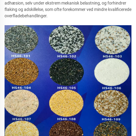
adhæsion, selv under ekstrem mekanisk belastning, og forhindrer
flaking og adskillelse, som ofte forekommer ved mindre kvalificerede
overfladebehandlinger.