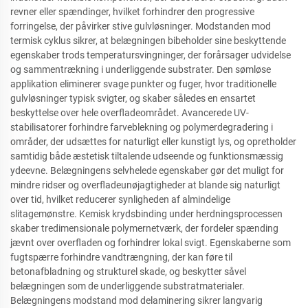
revner eller spændinger, hvilket forhindrer den progressive
forringelse, der påvirker stive gulvløsninger. Modstanden mod
termisk cyklus sikrer, at belægningen bibeholder sine beskyttende
egenskaber trods temperatursvingninger, der forårsager udvidelse
og sammentrækning i underliggende substrater. Den sømløse
applikation eliminerer svage punkter og fuger, hvor traditionelle
gulvløsninger typisk svigter, og skaber således en ensartet
beskyttelse over hele overfladeområdet. Avancerede UV-
stabilisatorer forhindre farveblekning og polymerdegradering i
områder, der udsættes for naturligt eller kunstigt lys, og opretholder
samtidig både æstetisk tiltalende udseende og funktionsmæssig
ydeevne. Belægningens selvhelede egenskaber gør det muligt for
mindre ridser og overfladeunøjagtigheder at blande sig naturligt
over tid, hvilket reducerer synligheden af almindelige
slitagemønstre. Kemisk krydsbinding under herdningsprocessen
skaber tredimensionale polymernetværk, der fordeler spænding
jævnt over overfladen og forhindrer lokal svigt. Egenskaberne som
fugtspærre forhindre vandtrængning, der kan føre til
betonafbladning og strukturel skade, og beskytter såvel
belægningen som de underliggende substratmaterialer.
Belægningens modstand mod delaminering sikrer langvarig