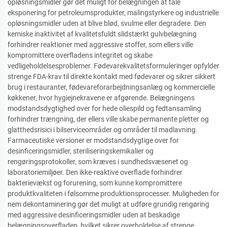
opløsningsmidler gør det muligt for belægningen at tåle
eksponering for petroleumsprodukter, malingstyrkere og industrielle
opløsningsmidler uden at blive blød, svulme eller degradere. Den
kemiske inaktivitet af kvalitetsfuldt slidstærkt gulvbelægning
forhindrer reaktioner med aggressive stoffer, som ellers ville
kompromittere overfladens integritet og skabe
vedligeholdelsesproblemer. Fødevarekvalitetsformuleringer opfylder
strenge FDA-krav til direkte kontakt med fødevarer og sikrer sikkert
brug i restauranter, fødevareforarbejdningsanlæg og kommercielle
køkkener, hvor hygiejnekravene er afgørende. Belægningens
modstandsdygtighed over for hede oliespild og fedtansamling
forhindrer trængning, der ellers ville skabe permanente pletter og
glatthedsrisici i bilserviceområder og områder til madlavning.
Farmaceutiske versioner er modstandsdygtige over for
desinficeringsmidler, steriliseringskemikalier og
rengøringsprotokoller, som kræves i sundhedsvæsenet og
laboratoriemiljøer. Den ikke-reaktive overflade forhindrer
bakterievækst og forurening, som kunne kompromittere
produktkvaliteten i følsomme produktionsprocesser. Muligheden for
nem dekontaminering gør det muligt at udføre grundig rengøring
med aggressive desinficeringsmidler uden at beskadige
belægningsoverfladen, hvilket sikrer overholdelse af strenge