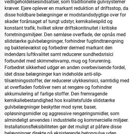
vedligeholdelsesindsatser, som traditionelle gulvsystemer
kræver. Ejere oplever en markant reduktion af driftsstop, da
disse holdbare belægninger er modstandsdygtige over for
skader forårsaget af tungt udstyr, kemikaliespild og
konstant trafik, hvilket sikrer driftskontinuitet i kritiske
forretningsmiljøer. Den sømløse overflade, der opnås med
slidstærke gulvbelægninger, forhindrer fugtindtrængning
og bakterievækst og forbedrer dermed markant den
indendørs luftkvalitet samt reducerer sundhedsrisici
forbundet med skimmelsvamp, mug og forurening.
Forbedret sikkerhed udgør en anden overbevisende fordel,
idet disse belægninger kan indeholde anti-slip-
tilsætningsstoffer, der reducerer ulykkesrisici, samtidig med
at overfladen forbliver nem at rengøre og forhindrer
akkumulering af farlige stoffer. Den fremragende
kemikaliebestandighed hos kvalitetsfulde slidstærke
gulvbelægninger beskytter mod syrer, baser,
opløsningsmidler og aggressive rengøringsmidler, som
almindeligt anvendes i industrielle og kommercielle miljøer.
Installationsfleksibiliteten gør det muligt at påføre disse
belægninger direkte på eksisterende betongulve uden