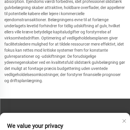
absorption. Ejendoms værdi forbedres, idet professionel slidstærk
gulvbelægning skaber attraktive, holdbare overflader, der appellerer
til potentielle købere eller lejere i kommercielle
ejendomstransaktioner. Belægningens evne til at forlænge
underlagets levetid forhindrer for tidlig udskiftning af gulv, hvilket
ellers ville kræve betydelige kapitaludgifter og forstyrrelse af
virksomhedsdriften. Optimering af vedligeholdelsesplanen giver
facilitetsledere mulighed for at tildele ressourcer mere effektivt, idet
fokus kan rettes mod kritiske systemer frem for konstante
gulvreparationer og -udskiftninger. De forudsigelige
ydeevnegenskaber ved en kvalitetsfuld slidstærk gulvbelægning gør
det muligt at foretage præcis budgettering uden uventede
vedligeholdelsesomkostninger, der forstyrer finansielle prognoser
og driftsplanlægning.
KONTAKT OS
We value your privacy
Telefon:
+86-13793890209