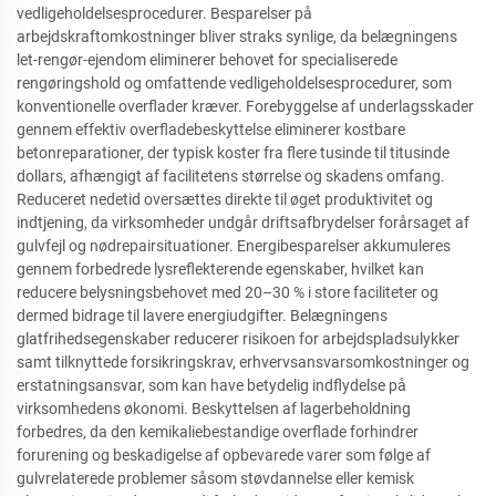
vedligeholdelsesprocedurer. Besparelser på
arbejdskraftomkostninger bliver straks synlige, da belægningens
let-rengør-ejendom eliminerer behovet for specialiserede
rengøringshold og omfattende vedligeholdelsesprocedurer, som
konventionelle overflader kræver. Forebyggelse af underlagsskader
gennem effektiv overfladebeskyttelse eliminerer kostbare
betonreparationer, der typisk koster fra flere tusinde til titusinde
dollars, afhængigt af facilitetens størrelse og skadens omfang.
Reduceret nedetid oversættes direkte til øget produktivitet og
indtjening, da virksomheder undgår driftsafbrydelser forårsaget af
gulvfejl og nødrepairsituationer. Energibesparelser akkumuleres
gennem forbedrede lysreflekterende egenskaber, hvilket kan
reducere belysningsbehovet med 20–30 % i store faciliteter og
dermed bidrage til lavere energiudgifter. Belægningens
glatfrihedsegenskaber reducerer risikoen for arbejdspladsulykker
samt tilknyttede forsikringskrav, erhvervsansvarsomkostninger og
erstatningsansvar, som kan have betydelig indflydelse på
virksomhedens økonomi. Beskyttelsen af lagerbeholdning
forbedres, da den kemikaliebestandige overflade forhindrer
forurening og beskadigelse af opbevarede varer som følge af
gulvrelaterede problemer såsom støvdannelse eller kemisk