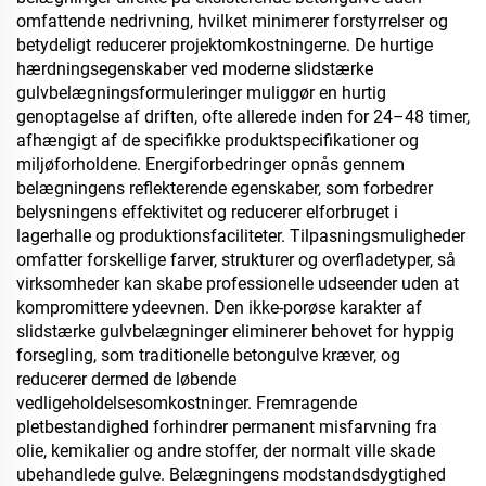
omfattende nedrivning, hvilket minimerer forstyrrelser og
betydeligt reducerer projektomkostningerne. De hurtige
hærdningsegenskaber ved moderne slidstærke
gulvbelægningsformuleringer muliggør en hurtig
genoptagelse af driften, ofte allerede inden for 24–48 timer,
afhængigt af de specifikke produktspecifikationer og
miljøforholdene. Energiforbedringer opnås gennem
belægningens reflekterende egenskaber, som forbedrer
belysningens effektivitet og reducerer elforbruget i
lagerhalle og produktionsfaciliteter. Tilpasningsmuligheder
omfatter forskellige farver, strukturer og overfladetyper, så
virksomheder kan skabe professionelle udseender uden at
kompromittere ydeevnen. Den ikke-porøse karakter af
slidstærke gulvbelægninger eliminerer behovet for hyppig
forsegling, som traditionelle betongulve kræver, og
reducerer dermed de løbende
vedligeholdelsesomkostninger. Fremragende
pletbestandighed forhindrer permanent misfarvning fra
olie, kemikalier og andre stoffer, der normalt ville skade
ubehandlede gulve. Belægningens modstandsdygtighed