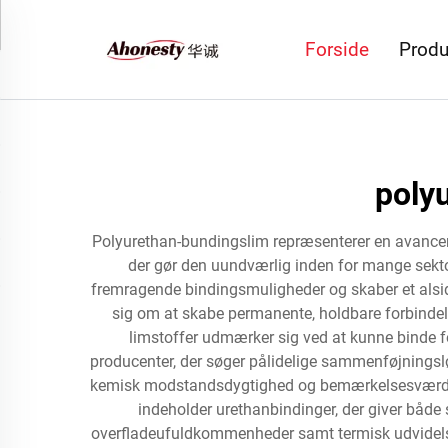
Forside
Produ
poly
Polyurethan-bundingslim repræsenterer en avancer
der gør den uundværlig inden for mange sekt
fremragende bindingsmuligheder og skaber et alsid
sig om at skabe permanente, holdbare forbindels
limstoffer udmærker sig ved at kunne binde for
producenter, der søger pålidelige sammenføjningsl
kemisk modstandsdygtighed og bemærkelsesværdig t
indeholder urethanbindinger, der giver både 
overfladeufuldkommenheder samt termisk udvidels