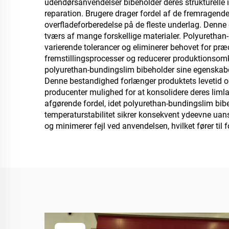
udendørsanvendelser bibeholder deres strukturelle i
reparation. Brugere drager fordel af de fremragen
overfladeforberedelse på de fleste underlag. Denne
b
tværs af mange forskellige materialer. Polyuretha
varierende tolerancer og eliminerer behovet for pr
ge
fremstillingsprocesser og reducerer produktionsomk
b
polyurethan-bundingslim bibeholder sine egenskaber 
Denne bestandighed forlænger produktets levetid og 
køret
producenter mulighed for at konsolidere deres lim
afgørende fordel, idet polyurethan-bundingslim bibeh
temperaturstabilitet sikrer konsekvent ydeevne uans
og minimerer fejl ved anvendelsen, hvilket fører til f