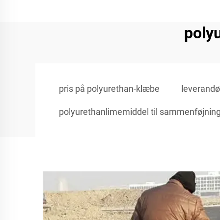
poly
pris på polyurethan-klæbe
leverandø
polyurethanlimemiddel til sammenføjnin