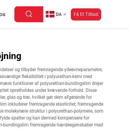
 os
Få Et Tilbud
DA
jning
ndelser og tilbyder fremragende ydeevneparametre,
værdige fleksibilitet i polyurethan-kemi med
imære funktioner af polyurethan-bundingslim drejer
gritet opretholdes under krævende forhold. Disse
ler, glas og træ, hvilket gør dem afgørende for
im inkluderer fremragende elasticitet, fremragende
e molekylære struktur i polyurethan-polymere, som
 udfylde spalter og kan dermed kompensere for
than-bundingslim fremragende hærdeegenskaber med