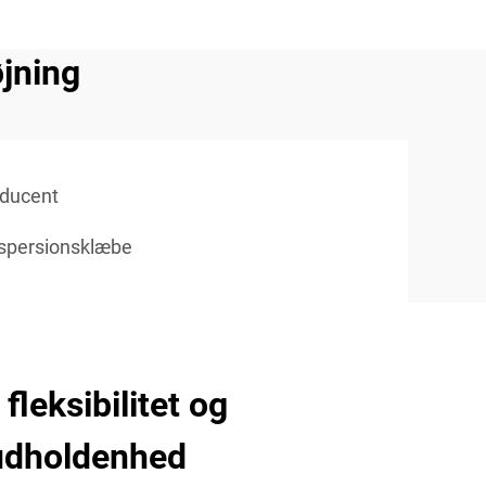
jning
oducent
ispersionsklæbe
fleksibilitet og
udholdenhed