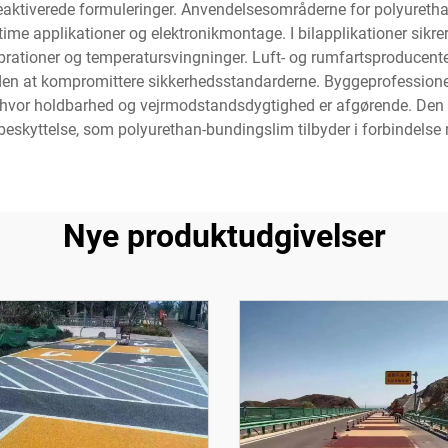
eaktiverede formuleringer. Anvendelsesområderne for polyurethan
time applikationer og elektronikmontage. I bilapplikationer sikrer
brationer og temperatursvingninger. Luft- og rumfartsproducenter
den at kompromittere sikkerhedsstandarderne. Byggeprofessionell
 hvor holdbarhed og vejrmodstandsdygtighed er afgørende. Den 
kyttelse, som polyurethan-bundingslim tilbyder i forbindelse
Nye produktudgivelser