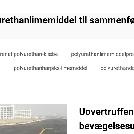
urethanlimemiddel til sammenfø
rer af polyurethan-klæbe
polyurethanlimemiddelpr
g
polyurethanharpiks-limemiddel
polyurethand
Uovertruffen 
bevægelses