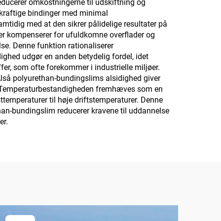
reducerer omkostningerne til udskiftning og
kraftige bindinger med minimal
tidig med at den sikrer pålidelige resultater på
der kompenserer for ufuldkomne overflader og
se. Denne funktion rationaliserer
ighed udgør en anden betydelig fordel, idet
er, som ofte forekommer i industrielle miljøer.
 Alså polyurethan-bundingslims alsidighed giver
av. Temperaturbestandigheden fremhæves som en
sttemperaturer til høje driftstemperaturer. Denne
than-bundingslim reducerer kravene til uddannelse
er.