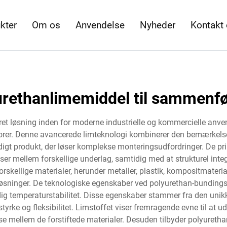
kter
Om os
Anvendelse
Nyheder
Kontakt
urethanlimemiddel til sammenfø
et løsning inden for moderne industrielle og kommercielle anve
orer. Denne avancerede limteknologi kombinerer den bemærkelses
igt produkt, der løser komplekse monteringsudfordringer. De pr
er mellem forskellige underlag, samtidig med at strukturel inte
skellige materialer, herunder metaller, plastik, kompositmateria
øsninger. De teknologiske egenskaber ved polyurethan-bundingsl
emperaturstabilitet. Disse egenskaber stammer fra den unikk
styrke og fleksibilitet. Limstoffet viser fremragende evne til at
e mellem de forstiftede materialer. Desuden tilbyder polyure