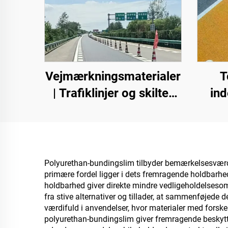
Vejmærkningsmaterialer
T
| Trafiklinjer og skilte-
in
mærkning til asfalt- og
cem
betonveje
samm
ST
as
Polyurethan-bundingslim tilbyder bemærkelsesværdige
primære fordel ligger i dets fremragende holdbarhed
sili
holdbarhed giver direkte mindre vedligeholdelsesomk
fra stive alternativer og tillader, at sammenføjede
værdifuld i anvendelser, hvor materialer med fors
va
polyurethan-bundingslim giver fremragende beskytt
e