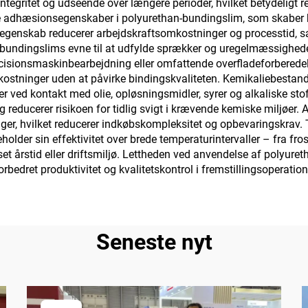
ntegritet og udseende over længere perioder, hvilket betydeligt 
de adhæsionsegenskaber i polyurethan-bundingslim, som skaber 
marmor,
 egenskab reducerer arbejdskraftsomkostninger og processtid, sam
elægningsfliser,
n-bundingslims evne til at udfylde sprækker og uregelmæssighe
æcisionsmaskinbearbejdning eller omfattende overfladeforberedel
nnemtrængelige
ostninger uden at påvirke bindingskvaliteten. Kemikaliebestand
etonoverflader,
ved kontakt med olie, opløsningsmidler, syrer og alkaliske stoff
reducerer risikoen for tidlig svigt i krævende kemiske miljøer.
øjsanvendelser mv.
lager, hvilket reducerer indkøbskompleksitet og opbevaringskr
older sin effektivitet over brede temperaturintervaller – fra fro
et årstid eller driftsmiljø. Lettheden ved anvendelse af polyure
orbedret produktivitet og kvalitetskontrol i fremstillingsoperation
Seneste nyt