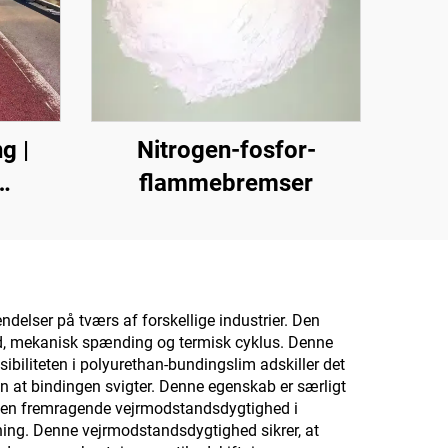
g |
Nitrogen-fosfor-
flammebremser
lere
il
ndørs
delser på tværs af forskellige industrier. Den
hold, mekanisk spænding og termisk cyklus. Denne
ibiliteten i polyurethan-bundingslim adskiller det
en at bindingen svigter. Denne egenskab er særligt
 Den fremragende vejrmodstandsdygtighed i
ning. Denne vejrmodstandsdygtighed sikrer, at