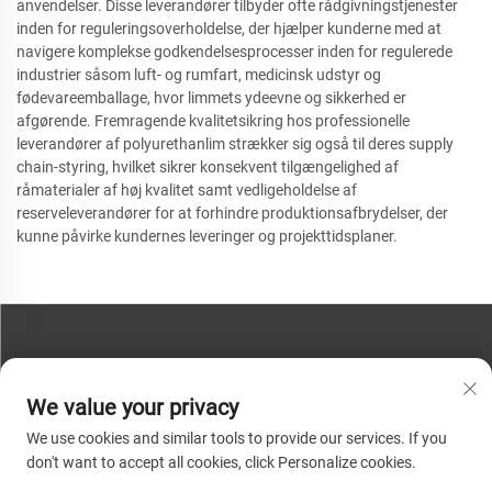
anvendelser. Disse leverandører tilbyder ofte rådgivningstjenester
inden for reguleringsoverholdelse, der hjælper kunderne med at
navigere komplekse godkendelsesprocesser inden for regulerede
industrier såsom luft- og rumfart, medicinsk udstyr og
fødevareemballage, hvor limmets ydeevne og sikkerhed er
afgørende. Fremragende kvalitetsikring hos professionelle
leverandører af polyurethanlim strækker sig også til deres supply
chain-styring, hvilket sikrer konsekvent tilgængelighed af
råmaterialer af høj kvalitet samt vedligeholdelse af
reserveleverandører for at forhindre produktionsafbrydelser, der
kunne påvirke kundernes leveringer og projekttidsplaner.
KONTAKT OS
We value your privacy
Telefon:
+86-13793890209
We use cookies and similar tools to provide our services. If you
Tel:
+86-13793890209
don't want to accept all cookies, click Personalize cookies.
Mail:
[email protected]