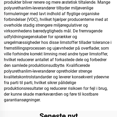
produkter bliver renere og mere æstetisk tiltalende. Mange
polyurethanlim-leverandører tilbyder miljøvenlige
formuleringer med lavt indhold af flygtige organiske
forbindelser (VOC), hvilket hjælper producenterne med at
overholde stadig strengere miljøregulativer og
virksomhedens bæredygtigheds mål. De fremragende
udfyldningsegenskaber for sprækker og
uregelmæssigheder hos disse limstoffer tillader tolerance i
fremstillingsprocessen og ujævnheder på overflader, som
ville forhindre korrekt limning med andre typer limstoffer,
hvilket reducerer antallet af forkastede dele og forbedrer
den samlede produktionsudbytte. Kvalificerede
polyurethanlim-leverandører opretholder strenge
kvalitetskontrolstandarder og leverer konsekvent ydeevne
fra parti til parti, hvilket sikrer pålidelige
produktionsresultater og reducerer risikoen for fejl i brug,
der kunne skade mærkeværdien og føre til kostbare
garantiansøgninger.
Seneste nyt