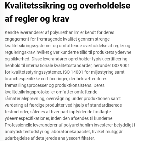
Kvalitetssikring og overholdelse
af regler og krav
Kendte leverandører af polyurethanlim er kendt for deres
engagement for fremragende kvalitet gennem strenge
kvalitetsikringssystemer og omfattende overholdelse af regler og
reguleringskrav, hvilket giver kunderne tillid til produktets ydeevne
og sikkerhed. Disse leverandører opretholder typisk certificering i
henhold til internationale kvalitetsstandarder, herunder ISO 9001
for kvalitetsstyringssystemer, ISO 14001 for miljøstyring samt
branchespecifikke certificeringer, der bekræfter deres
fremstillingsprocesser og produktkonsistens. Deres
kvalitetsikringsprotokoller omfatter omfattende
råmaterialeprøvning, overvågning under produktionen samt
vurdering af færdige produkter ved hjælp af standardiserede
testmetoder, således at hver parti opfylder de fastlagte
ydeevnespecifikationer, inden den afsendes til kunderne.
Professionelle leverandører af polyurethanlim investerer betydeligt i
analytisk testudstyr og laboratoriekapacitet, hvilket muliggør
udarbejdelse af detaljerede analysecertifikater,