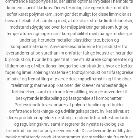
omfattende supportydelser, der sikrer optimal limydelse i henhold til
kundens specifikke krav. Deres teknologiske egenskaber omfatter
sofistikeret polymerkemi, som gør det muligt for disse limmidler at
bevare fleksibilitet samtidig med, at de sikrer stærke limforbindelser,
modstandsdygtighed over for miljøpåvirkninger såsom fugt og
temperatursvingninger samt kompatibilitet med mange forskellige
underlag, herunder metaller, plastikker, træ, beton og
kompositmaterialer. Anvendelsesområderne for produkter fra
leverandører af polyurethanlim omfatter talrige industrier, herunder
bilproduktion, hvor de bruges til at lime strukturelle komponenter og
til dæmpning af vibrationer; byggeri og konstruktion, hvor de tætter
fuger og limer isoleringsmaterialer; fodtøjsproduktion til fastgørelse
af såler og fremstilling af øverde dele; møbelfremstilling til holdbar
trælimning; marine applikationer, der kræver vandbestandige
forbindelser; samt elektronikfremstilling, hvor de anvendes til
beskyttende indkapsling og fastgørelse af komponenter.
Professionelle leverandører af polyurethanlim opretholder
omfattende forsknings- og udviklingskapacitet, hvilket sikrer, at
deres produkter opfylder de stadig ændrende branchestandarder
og reguleringskrav samt integrerer de nyeste teknologiske
fremskridt inden for polymervidenskab. Disse leverandører tilbyder
typisk omfattende produktprogrammer, der strækker sig fra enfase