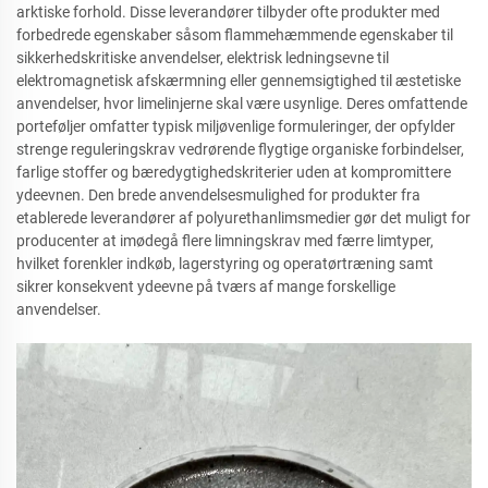
arktiske forhold. Disse leverandører tilbyder ofte produkter med
forbedrede egenskaber såsom flammehæmmende egenskaber til
sikkerhedskritiske anvendelser, elektrisk ledningsevne til
elektromagnetisk afskærmning eller gennemsigtighed til æstetiske
anvendelser, hvor limelinjerne skal være usynlige. Deres omfattende
porteføljer omfatter typisk miljøvenlige formuleringer, der opfylder
strenge reguleringskrav vedrørende flygtige organiske forbindelser,
farlige stoffer og bæredygtighedskriterier uden at kompromittere
ydeevnen. Den brede anvendelsesmulighed for produkter fra
etablerede leverandører af polyurethanlimsmedier gør det muligt for
producenter at imødegå flere limningskrav med færre limtyper,
hvilket forenkler indkøb, lagerstyring og operatørtræning samt
sikrer konsekvent ydeevne på tværs af mange forskellige
anvendelser.