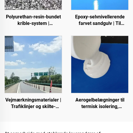
Polyurethan-resin-bundet
Epoxy-selvnivellerende
krible-system |
farvet sandgulv | Til
Hydroxypropyl-
kommercielle, industrielle
polyurethan til
og high-end-private
landskabsarkitektur og
projekter
dekoration
Vejmærkningsmaterialer |
Aerogelbelægninger til
Trafiklinjer og skilte-
termisk isolering,
mærkning til asfalt- og
lydisolering og
betonveje
lydabsorption, fugt- og
skimmelsvampresistens til
tag, solstue, ydervæg,