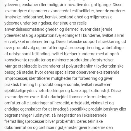
ydeevnegenskaber eller muliggør innovative designtilgange. Disse
leverandører disponerer avancerede testfaciliteter, hvor de vurderer
limstyrke, holdbarhed, kemisk bestandighed og miljømæssig
ydeevne under betingelser, der simulerer reelle
anvendelsesomstændigheder, og dermed leverer detaljerede
ydeevnedata og applikationsvejledninger til kunderne, hvilket sikrer
en vellykket implementering. Deres tekniske support strækker sig ud
over produktvalg og omfatter også procesoptimering, anbefalinger
af udstyr samt fejlfinding, hvilket hjælper kunderne med at opnå
konsekvente resultater og minimere produktionsforstyrrelser.
Mange etablerede leverandører af polyurethanlim tilbyder tekniske
besøg på stedet, hvor deres specialister observerer eksisterende
limprocesser, identificerer muligheder for forbedring og giver
praktisk træning til produktionspersonale, hvilket resulterer i
øjeblikkelige ydeevneforbedringer og færre applikationsfejl. Disse
leverandørers evne til at udarbejde tilpassede formuleringer
omfatter ofte justeringer af herdetid, arbejdstid, viskositet og
endelige egenskaber for at imødegå specifikke produktionskrav eller
begrænsninger i udstyret, så integrationen i eksisterende
fremstillingsprocesser bliver problemfri. Deres tekniske
dokumentation og certificeringstjenester giver kunderne den