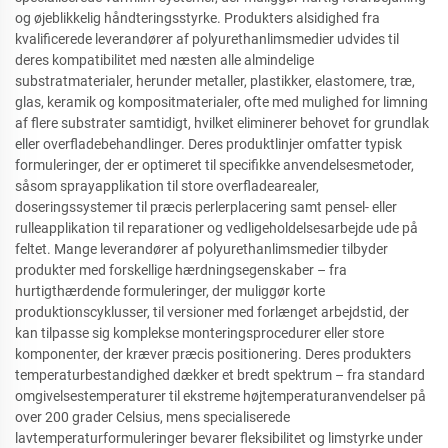
og øjeblikkelig håndteringsstyrke. Produkters alsidighed fra
kvalificerede leverandører af polyurethanlimsmedier udvides til
deres kompatibilitet med næsten alle almindelige
substratmaterialer, herunder metaller, plastikker, elastomere, træ,
glas, keramik og kompositmaterialer, ofte med mulighed for limning
af flere substrater samtidigt, hvilket eliminerer behovet for grundlak
eller overfladebehandlinger. Deres produktlinjer omfatter typisk
formuleringer, der er optimeret til specifikke anvendelsesmetoder,
såsom sprayapplikation til store overfladearealer,
doseringssystemer til præcis perlerplacering samt pensel- eller
rulleapplikation til reparationer og vedligeholdelsesarbejde ude på
feltet. Mange leverandører af polyurethanlimsmedier tilbyder
produkter med forskellige hærdningsegenskaber – fra
hurtigthærdende formuleringer, der muliggør korte
produktionscyklusser, til versioner med forlænget arbejdstid, der
kan tilpasse sig komplekse monteringsprocedurer eller store
komponenter, der kræver præcis positionering. Deres produkters
temperaturbestandighed dækker et bredt spektrum – fra standard
omgivelsestemperaturer til ekstreme højtemperaturanvendelser på
over 200 grader Celsius, mens specialiserede
lavtemperaturformuleringer bevarer fleksibilitet og limstyrke under