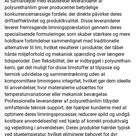
At samarbejde med etablerede leverandører af
indvendig væg,
polyurethanlim giver producenter betydelige
adskillelsesvæg,
konkurrencemæssige fordele, der direkte påvirker deres
soveværelse, mødelokale
driftseffektivitet og produktkvalitet. Disse leverandører
og klasselokaler, KTV,
leverer fremragende limningspræstation gennem deres
underjordisk garage,
specialiserede formuleringer, som skaber stærkere og mere
underjordisk
holdbare forbindelser sammenlignet med traditionelle
hjemmecinema, undergro
alternativer til lim, hvilket resulterer i produkter, der tåber
hårde miljøforhold og mekanisk spænding over længere
tidsperioder. Den fleksibilitet, der er indbygget i polyurethan-
kemi, gør det muligt for disse limstoffer at tilpasse sig
termisk udvidelse og sammentrækning uden at
kompromittere limningens integritet, hvilket gør dem ideelle
til anvendelser, hvor materialerne udsættes for
temperaturvariationer eller mekanisk bevægelse.
Professionelle leverandører af polyurethanlim tilbyder
omfattende teknisk support, der hjælper kunderne med at
optimere deres limningsprocesser, reducere spild og undgå
kostbare anvendelsesfejl ved hjælp af korrekt produktvalg
og vejledning i anvendelsen. Deres produkter hærder typisk
ved stuetemperatur, hvilket eliminerer behovet for dyr