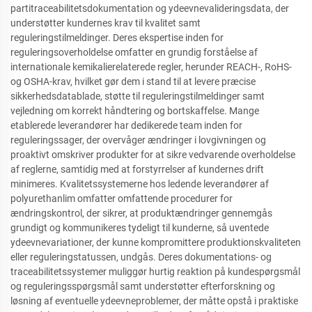
partitraceabilitetsdokumentation og ydeevnevalideringsdata, der
understøtter kundernes krav til kvalitet samt
reguleringstilmeldinger. Deres ekspertise inden for
reguleringsoverholdelse omfatter en grundig forståelse af
internationale kemikalierelaterede regler, herunder REACH-, RoHS-
og OSHA-krav, hvilket gør dem i stand til at levere præcise
sikkerhedsdatablade, støtte til reguleringstilmeldinger samt
vejledning om korrekt håndtering og bortskaffelse. Mange
etablerede leverandører har dedikerede team inden for
reguleringssager, der overvåger ændringer i lovgivningen og
proaktivt omskriver produkter for at sikre vedvarende overholdelse
af reglerne, samtidig med at forstyrrelser af kundernes drift
minimeres. Kvalitetssystemerne hos ledende leverandører af
polyurethanlim omfatter omfattende procedurer for
ændringskontrol, der sikrer, at produktændringer gennemgås
grundigt og kommunikeres tydeligt til kunderne, så uventede
ydeevnevariationer, der kunne kompromittere produktionskvaliteten
eller reguleringstatussen, undgås. Deres dokumentations- og
traceabilitetssystemer muliggør hurtig reaktion på kundespørgsmål
og reguleringsspørgsmål samt understøtter efterforskning og
løsning af eventuelle ydeevneproblemer, der måtte opstå i praktiske