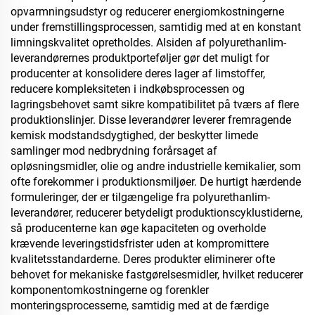
opvarmningsudstyr og reducerer energiomkostningerne
under fremstillingsprocessen, samtidig med at en konstant
limningskvalitet opretholdes. Alsiden af polyurethanlim-
leverandørernes produktporteføljer gør det muligt for
producenter at konsolidere deres lager af limstoffer,
reducere kompleksiteten i indkøbsprocessen og
lagringsbehovet samt sikre kompatibilitet på tværs af flere
produktionslinjer. Disse leverandører leverer fremragende
kemisk modstandsdygtighed, der beskytter limede
samlinger mod nedbrydning forårsaget af
opløsningsmidler, olie og andre industrielle kemikalier, som
ofte forekommer i produktionsmiljøer. De hurtigt hærdende
formuleringer, der er tilgængelige fra polyurethanlim-
leverandører, reducerer betydeligt produktionscyklustiderne,
så producenterne kan øge kapaciteten og overholde
krævende leveringstidsfrister uden at kompromittere
kvalitetsstandarderne. Deres produkter eliminerer ofte
behovet for mekaniske fastgørelsesmidler, hvilket reducerer
komponentomkostningerne og forenkler
monteringsprocesserne, samtidig med at de færdige