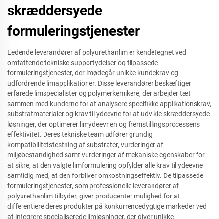
skræddersyede
formuleringstjenester
Ledende leverandører af polyurethanlim er kendetegnet ved
omfattende tekniske supportydelser og tilpassede
formuleringstjenester, der imødegår unikke kundekrav og
udfordrende limapplikationer. Disse leverandører beskæftiger
erfarede limspecialister og polymerkemikere, der arbejder tæt
sammen med kunderne for at analysere specifikke applikationskrav,
substratmaterialer og krav til ydeevne for at udvikle skræddersyede
løsninger, der optimerer limydeevnen og fremstillingsprocessens
effektivitet. Deres tekniske team udfører grundig
kompatibilitetstestning af substrater, vurderinger af
miljøbestandighed samt vurderinger af mekaniske egenskaber for
at sikre, at den valgte limformulering opfylder alle krav til ydeevne
samtidig med, at den forbliver omkostningseffektiv. De tilpassede
formuleringstjenester, som professionelle leverandører af
polyurethanlim tilbyder, giver producenter mulighed for at
differentiere deres produkter på konkurrencedygtige markeder ved
at integrere specialiserede limløsninger, der giver unikke