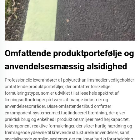
Omfattende produktportefølje og
anvendelsesmæssig alsidighed
Professionelle leverandører af polyurethanlimsmedier vedligeholder
omfattende produktporteføljer, der omfatter forskellige
formuleringstyper, som er udviklet til at løse hele spektret af
limningsudfordringer på tværs af mange industrier og
anvendelsesområder. Disse omfattende tilbud omfatter
énkomponent-systemer med fugtinduceret hærdning, der giver
praktisk brug og enkelhed i produktionsmiljøer med høj kapacitet,
tokomponent-reaktive formuleringer, der sikrer hurtig hærdning og
fremragende ydeevne til krævende strukturelle anvendelser, samt
specialiserede varmlim-systemer, der muliggør hurtig forarbejdning