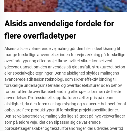
Alsids anvendelige fordele for
flere overfladetyper
Alsens als selvplanerende vejmaling gør den til en ideel løsning til
mange forskellige anvendelser inden for vejmærkning på forskellige
overfladetyper og efter projektkrav, hvilket sikrer konsekvent
ydeevne uanset om den anvendes på glat asfalt, struktureret beton
eller specialvejbelægninger. Denne alsidighed skyldes malingens
avancerede adhæsionsteknologi, som sikrer effektiv binding til
forskellige underlagsmaterialer og overfladeteksturer uden behov
for omfattende overfladebehandling eller specialprimer i de fleste
anvendelser. Professionelle applikatorer sætter pris på denne
alsidighed, da den forenkler lagerstyring og reducerer behovet for at
opbevare flere produkttyper til forskellige projektspecifikationer.
Den selvplanerende vejmaling yder lige så godt på nye vejoverflader
som på ældre veje, idet den tilpasser sig de varierende
porøsitetsegenskaber og teksturforandringer, der udvikles over tid