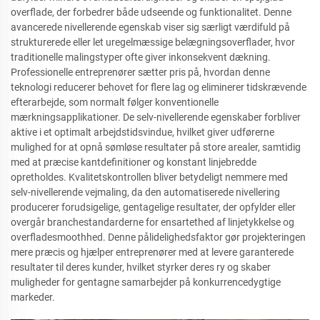
overflade, der forbedrer både udseende og funktionalitet. Denne
avancerede nivellerende egenskab viser sig særligt værdifuld på
strukturerede eller let uregelmæssige belægningsoverflader, hvor
traditionelle malingstyper ofte giver inkonsekvent dækning.
Professionelle entreprenører sætter pris på, hvordan denne
teknologi reducerer behovet for flere lag og eliminerer tidskrævende
efterarbejde, som normalt følger konventionelle
mærkningsapplikationer. De selv-nivellerende egenskaber forbliver
aktive i et optimalt arbejdstidsvindue, hvilket giver udførerne
mulighed for at opnå sømløse resultater på store arealer, samtidig
med at præcise kantdefinitioner og konstant linjebredde
opretholdes. Kvalitetskontrollen bliver betydeligt nemmere med
selv-nivellerende vejmaling, da den automatiserede nivellering
producerer forudsigelige, gentagelige resultater, der opfylder eller
overgår branchestandarderne for ensartethed af linjetykkelse og
overfladesmoothhed. Denne pålidelighedsfaktor gør projekteringen
mere præcis og hjælper entreprenører med at levere garanterede
resultater til deres kunder, hvilket styrker deres ry og skaber
muligheder for gentagne samarbejder på konkurrencedygtige
markeder.