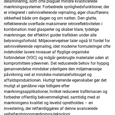
delaminering, som ofte plaguer mindre kvalificerede
mærkningssystemer. Forbedrede synlighedsfunktioner, der
er integreret i selvnivellerende vejmaling, øger chaufførens
sikkerhed både om dagen og om natten. Den glatte,
reflekterende overflade maksimerer retroreflektiviteten i
kombination med glasperler og skaber klare, tydelige
mærkninger, der effektivt guider trafikken under alle
belysningsforhold. Miljøovervejelser taler også til fordel for
selvnivellerende vejmaling, idet moderne formuleringer ofte
indeholder lavere niveauer af flygtige organiske
forbindelser (VOC) og indgår genbrugte materialer uden at
kompromittere ydeevnen. Det reducerede behov for hyppig
genanvendelse mindsker yderligere den miljømæssige
påvirkning ved at mindske materialeforbruget og
affaldsproduktionen. Hurtigt tørrende egenskaber gør det
muligt at genåbne veje tidligere efter
mærkningsapplikationer, hvilket reducerer trafikmacen og
forbedrer offentlig bekvemmelighed, samtidig med at
mærkningens kvalitet og levetid opretholdes – en
investering, der retfærdiggøres af denne avancerede
vejbefæstningsmærknings-teknologi.