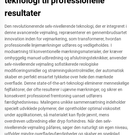
teknologi til professionelle
resultater
Den revolutionerende selv-nivellerende teknologi, der er integreret i
denne avancerede vejmaling, repræsenterer en gennembrudsartet
innovation inden for vejmarkering, som transformerer, hvordan
professionelle linjemærkninger udføres og vedligeholdes. I
modsætning til konventionelle mærkningsmaterialer, der kræver
omhyggelig manuel udbredning og afslutningsteknikker, anvender
selv-nivellerende vejmaling sofistikerede reologiske
modificeringsmidler og strømningskontrolmidler, der automatisk
skaber en perfekt ensartet tykkelse over hele den mærkede
overflade. Denne state-of-the-art-teknologi eliminerer menneskelige
fejlfaktorer, der ofte resulterer i ujævne mærkninger, og sikrer en
konsekvent professionel fremtoning uanset udførers
færdighedsniveau. Malingens unikke sammensætning indeholder
specielt udviklede polymerer, der opretholder optimal viskositet
under applikationen, så materialet kan flyde jævnt, mens
overdreven udbredning eller dryp forhindres. Når den selv-
nivellerende vejmaling påføres, søger den naturligt sin egen niveau,
udfylder mindre overfladeufærdigheder og skaber en spejlglad