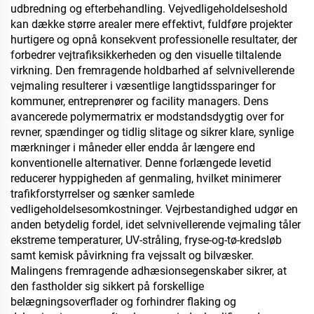
udbredning og efterbehandling. Vejvedligeholdelseshold
kan dække større arealer mere effektivt, fuldføre projekter
hurtigere og opnå konsekvent professionelle resultater, der
forbedrer vejtrafiksikkerheden og den visuelle tiltalende
virkning. Den fremragende holdbarhed af selvnivellerende
vejmaling resulterer i væsentlige langtidssparinger for
kommuner, entreprenører og facility managers. Dens
avancerede polymermatrix er modstandsdygtig over for
revner, spændinger og tidlig slitage og sikrer klare, synlige
mærkninger i måneder eller endda år længere end
konventionelle alternativer. Denne forlængede levetid
reducerer hyppigheden af genmaling, hvilket minimerer
trafikforstyrrelser og sænker samlede
vedligeholdelsesomkostninger. Vejrbestandighed udgør en
anden betydelig fordel, idet selvnivellerende vejmaling tåler
ekstreme temperaturer, UV-stråling, fryse-og-tø-kredsløb
samt kemisk påvirkning fra vejssalt og bilvæsker.
Malingens fremragende adhæsionsegenskaber sikrer, at
den fastholder sig sikkert på forskellige
belægningsoverflader og forhindrer flaking og