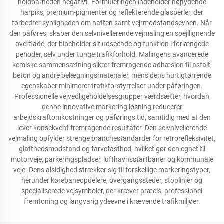
holdbarheden negativt. Formuleringen indeholder højtydende
harpiks, premium-pigmenter og reflekterende glasperler, der
forbedrer synligheden om natten samt vejrmodstandsevnen. Når
den påføres, skaber den selvnivellerende vejmaling en spejllignende
overflade, der bibeholder sit udseende og funktion i forlængede
perioder, selv under tunge trafikforhold. Malingens avancerede
kemiske sammensætning sikrer fremragende adhæsion til asfalt,
beton og andre belægningsmaterialer, mens dens hurtigtørrende
egenskaber minimerer trafikforstyrrelser under påføringen.
Professionelle vejvedligeholdelsesgrupper værdsætter, hvordan
denne innovative markering løsning reducerer
arbejdskraftomkostninger og påførings tid, samtidig med at den
lever konsekvent fremragende resultater. Den selvnivellerende
vejmaling opfylder strenge branchestandarder for retrorefleksivitet,
glatthedsmodstand og farvefasthed, hvilket gør den egnet til
motorveje, parkeringspladser, lufthavnsstartbaner og kommunale
veje. Dens alsidighed strækker sig til forskellige markeringstyper,
herunder kørebaneopdelere, overgangssteder, stoplinjer og
specialiserede vejsymboler, der kræver præcis, professionel
fremtoning og langvarig ydeevne i krævende trafikmiljøer.