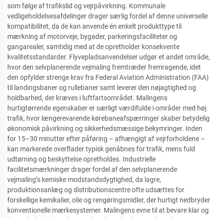
som følge af trafikslid og vejrpåvirkning. Kommunale
vedligeholdelsesafdelinger drager særlig fordel af denne universelle
kompatibilitet, da de kan anvende én enkelt produkttype til
mærkning af motorveje, bygader, parkeringsfaciliteter og
gangarealer, samtidig med at de opretholder konsekvente
kvalitetsstandarder. Flyvepladsanvendelser udgør et andet område,
hvor den selvplanerende vejmaling fremtræder fremragende, idet
den opfylder strenge krav fra Federal Aviation Administration (FAA)
til landingsbaner og rullebaner samt leverer den nøjagtighed og
holdbarhed, der kræves i luftfartsområdet. Malingens
hurtigtørrende egenskaber er særligt værdifulde i områder med høj
trafik, hvor længerevarende kørebaneafspærringer skaber betydelig
økonomisk påvirkning og sikkerhedsmæssige bekymringer. Inden
for 15–30 minutter efter påføring – afhængigt af vejrforholdene –
kan markerede overflader typisk genåbnes for trafik, mens fuld
udtørning og beskyttelse opretholdes. Industrielle
facilitetsmærkninger drager fordel af den selvplanerende
vejmaling’s kemiske modstandsdygtighed, da lagre,
produktionsanlæg og distributionscentre ofte udsættes for
forskellige kemikalier, olie og rengøringsmidler, der hurtigt nedbryder
konventionelle mærkesystemer. Malingens evne til at bevare klar og