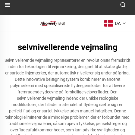
DA
selvnivellerende vejmaling
Selvnivellerende vejmaling repræsenterer en revolutionær fremskridt
inden for teknologien til vejmarkering, designet til at skabe glatte,
ensartede linjemærker, der automatisk nivellerer sig under påføring.
Dette innovative belægningsystem kombinerer avanceret
polymerkemi med specialiserede flydeegenskaber for at levere
fremragende ydeevne på forskellige vejoverflader. Den
selvnivellerende vejmaling indeholder unikke reologiske
modifikatorer, der tillader materialet at flyde og sætte sig i en
perfekt flad og ensartet tykkelse uden manuel indgriben. Denne
teknologi eliminerer de almindelige problemer, der er forbundet med
traditionelle vejmalerier, såsom ujævn tykkelse, penselstreger og
overfladeufuldkommenheder, som kan påvirke synligheden og