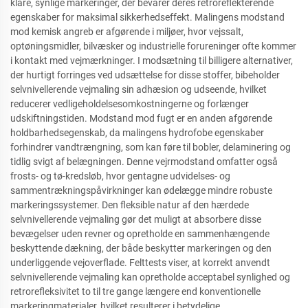
klare, synlige markeringer, der bevarer deres retroreflekterende
egenskaber for maksimal sikkerhedseffekt. Malingens modstand
mod kemisk angreb er afgørende i miljøer, hvor vejssalt,
optøningsmidler, bilvæsker og industrielle forureninger ofte kommer
i kontakt med vejmærkninger. I modsætning til billigere alternativer,
der hurtigt forringes ved udsættelse for disse stoffer, bibeholder
selvnivellerende vejmaling sin adhæsion og udseende, hvilket
reducerer vedligeholdelsesomkostningerne og forlænger
udskiftningstiden. Modstand mod fugt er en anden afgørende
holdbarhedsegenskab, da malingens hydrofobe egenskaber
forhindrer vandtrængning, som kan føre til bobler, delaminering og
tidlig svigt af belægningen. Denne vejrmodstand omfatter også
frosts- og tø-kredsløb, hvor gentagne udvidelses- og
sammentrækningspåvirkninger kan ødelægge mindre robuste
markeringssystemer. Den fleksible natur af den hærdede
selvnivellerende vejmaling gør det muligt at absorbere disse
bevægelser uden revner og opretholde en sammenhængende
beskyttende dækning, der både beskytter markeringen og den
underliggende vejoverflade. Felttests viser, at korrekt anvendt
selvnivellerende vejmaling kan opretholde acceptabel synlighed og
retrorefleksivitet to til tre gange længere end konventionelle
markeringmaterialer, hvilket resulterer i betydelige