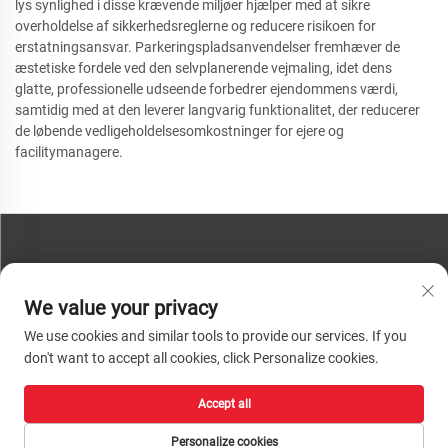
lys synlighed i disse krævende miljøer hjælper med at sikre
overholdelse af sikkerhedsreglerne og reducere risikoen for
erstatningsansvar. Parkeringspladsanvendelser fremhæver de
æstetiske fordele ved den selvplanerende vejmaling, idet dens
glatte, professionelle udseende forbedrer ejendommens værdi,
samtidig med at den leverer langvarig funktionalitet, der reducerer
de løbende vedligeholdelsesomkostninger for ejere og
facilitymanagere.
KONTAKT OS
We value your privacy
Telefon:
+86-13793890209
We use cookies and similar tools to provide our services. If you
Tel:
+86-13793890209
don't want to accept all cookies, click Personalize cookies.
Mail:
[email protected]
Accept all
Ophavsret © 2026 Shandong Huacheng High-Tech Material Technology Co.,
Ltd. Alle rettigheder forbeholdes. |
Privatlivspolitik
Personalize cookies