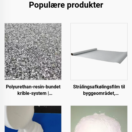
Populære produkter
Polyurethan-resin-bundet
Strålingsafkølingsfilm til
krible-system |
byggeområdet,
Hydroxypropyl-
strømforsyningsudstyr,
polyurethan til
industrielle og særlige
landskabsarkitektur og
lagerfaciliteter, olietanke,
dekoration
korndepoter, transport- og
udendørs faciliteter samt