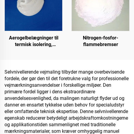
nye livsstilsanvendelser
Aerogelbelægninger til
Nitrogen-fosfor-
termisk isolering,
flammebremser
lydisolering og
lydabsorption, fugt- og
skimmelsvampresistens til
tag, solstue, ydervæg,
Selvnivellerende vejmaling tilbyder mange overbevisende
indvendig væg,
fordele, der gør den til det foretrukne valg for professionelle
adskillelsesvæg,
vejmærkningsanvendelser i forskellige miljøer. Den
soveværelse, mødelokale
primære fordel ligger i dens ekstraordinære
og klasselokaler, KTV,
anvendelsesvenlighed, da malingen naturligt flyder ud og
underjordisk garage,
danner en ensartet tykkelse uden behov for specialudstyr
underjordisk
eller omfattende teknisk ekspertise. Denne selvnivellerende
hjemmecinema, undergro
egenskab reducerer betydeligt arbejdskraftomkostningerne
og applikationstiden sammenlignet med traditionelle
mærkningsmaterialer, som kræver omhyggelig manuel