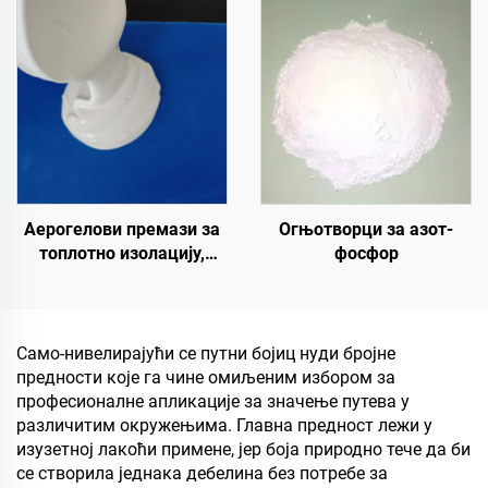
полиуретан за уређење и
специјално
декорацију пејзажа
складиштење,
резервоар за уље,
складиште житарица,
транспорт и спољне
објекте, и апликације за
животне стилове
Аерогелови премази за
Огњотворци за азот-
топлотно изолацију,
фосфор
звучну изолацију и
апсорпцију, отпорност на
влагу и плесени, за кров,
солар, спољни зид,
Само-нивелирајући се путни бојиц нуди бројне
унутрашњи зид,
предности које га чине омиљеним избором за
преградну зид, спаваћу
професионалне апликације за значење путева у
собу, састанак и
различитим окружењима. Главна предност лежи у
учионицу, КТВ, по
изузетној лакоћи примене, јер боја природно тече да би
се створила једнака дебелина без потребе за