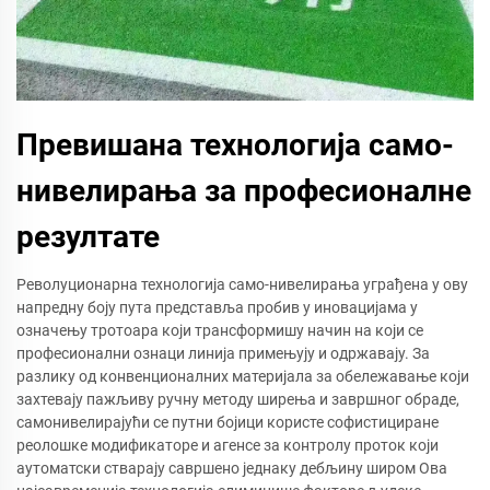
Превишана технологија само-
нивелирања за професионалне
резултате
Револуционарна технологија само-нивелирања уграђена у ову
напредну боју пута представља пробив у иновацијама у
означењу тротоара који трансформишу начин на који се
професионални ознаци линија примењују и одржавају. За
разлику од конвенционалних материјала за обележавање који
захтевају пажљиву ручну методу ширења и завршног обраде,
самонивелирајући се путни бојици користе софистициране
реолошке модификаторе и агенсе за контролу проток који
аутоматски стварају савршено једнаку дебљину широм Ова