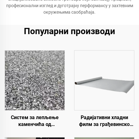
професионални изглед и дуготрајну перформансу у захтевним
окружењима саобраћаја.
Популарни производи
Систем за лепљење
Радијативни хладни
каменчића од
филм за грађевинско
полиуретанске смоле |
поље, енергетску
Хидроксипропил
опрему, индустријско и