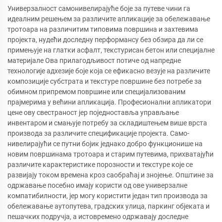
Универзалност самонивелирајуће боје за путеве чини га
идеалним решењем за различите апликације за обележавање
тротоара на различитим типовима површина и захтевима
пројекта, нудећи доследну перформансу без обзира да ли се
примењује на глатки асфалт, текстурисан бетон или специјалне
материјале Ова прилагодљивост потиче од напредне
технологије адхезије боје која се ефикасно везује на различите
композиције субстрата и текстуре површине без потребе за
обимном припремом површине или специјализованим
прајмерима у већини апликација. Професионални апликатори
цене ову свестраност јер поједноставља управљање
инвентаром и смањује потребу за складиштењем више врста
производа за различите спецификације пројекта. Само-
нивелирајући се путни бојик једнако добро функционише на
новим површинама тротоара и старим путевима, прихватајући
различите карактеристике порозности и текстуре које се
развијају током времена кроз саобраћај и знојење. Општине за
одржавање посебно имају користи од ове универзалне
компатибилности, јер могу користити један тип производа за
обележавање аутопутева, градских улица, паркинг објеката и
пешачких подручја, а истовремено одржавају доследне