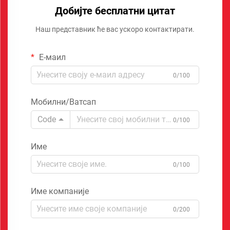
Добијте бесплатни цитат
Наш представник ће вас ускоро контактирати.
Е-маил
0/100
Мобилни/Ватсап
Code
0/100
Име
0/100
Име компаније
0/200