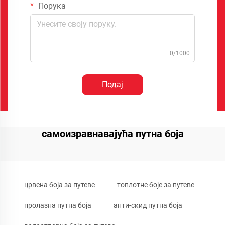
Порука
0/1000
Подај
самоизравнавајућа путна боја
црвена боја за путеве
топлотне боје за путеве
пролазна путна боја
анти-скид путна боја