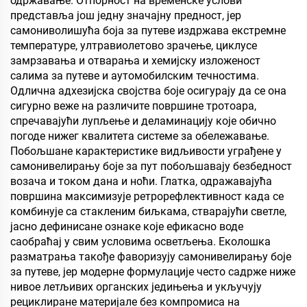
одржавање. Отпорност на временске услови
представља још једну значајну предност, јер
самониволишућа боја за путеве издржава екстремне
температуре, ултравиолетово зрачење, циклусе
замрзавања и отварања и хемијску изложеност
салима за путеве и аутомобилским течностима.
Одлична адхезијска својства боје осигурају да се она
сигурно веже на различите површине тротоара,
спречавајући лупљење и деламинацију које обично
погоде нижег квалитета системе за обележавање.
Побољшане карактеристике видљивости уграђене у
самонивелирању боје за пут побољшавају безбедност
возача и током дана и ноћи. Глатка, одражавајућа
површина максимизује ретрорефлективност када се
комбинује са стакленим биљкама, стварајући светле,
јасно дефинисане ознаке које ефикасно воде
саобраћај у свим условима осветљења. Еколошка
разматрања такође фаворизују самонивелирању боје
за путеве, јер модерне формулације често садрже ниже
нивое летљивих органских једињења и укључују
рециклиране материјале без компромиса на