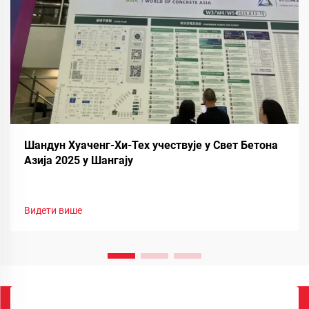
Шандун Хуаченг-Хи-Тех учествује у Свет Бетона
Азија 2025 у Шангају
Видети више