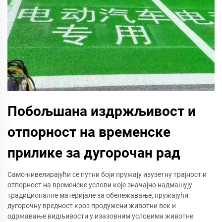
Побољшана издржљивост и
отпорност на временске
прилике за дугорочан рад
Само-нивелирајући се путни боји пружају изузетну трајност и
отпорност на временске услови које значајно надмашују
традиционалне материјале за обележавање, пружајући
дугорочну вредност кроз продужени животни век и
одржавање видљивости у изазовним условима животне