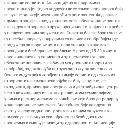
стандарде квалитета. Апликације на аеродромима
представљају још једно подручје где се самоизравнавачка боја
за путеве одликује, испуњавајући строге захтеве Федералне
администрације за ваздухопловство за обележавање писта и
стаза, док истовремено пружа прецизност и трајност потребне
у ваздухопловним окружењима. Својства боје за брзо сушење
су посебно вредне у подручјима са великим сообраћајем где
продужена затворање пута ствара значајне економске
последице и безбедносне проблеме. У року од 15-30 минута
након наношења, у зависности од временских услова,
обележане површине се обично могу поново отворити за
саобраћај, задржавајући потпуну заштиту од зачепљења.
Ознаке индустријских објеката имају користи од хемијских
отпорности на самонивелирајући се боју за путеве, јер
складишта, производна постројења и дистрибутивни центри
често доживљавају излагање различитим хемикалијама,
уљима и растворитељима за чишћење који брзо деградирају
конвенционалне системе за Способност боје да одржава
светлу и јасну видљивост у овим захтевним окружењима
помаже да се осигура усклађеност са безбедносним
прописима и смањује ризици од одговорности. Апликације