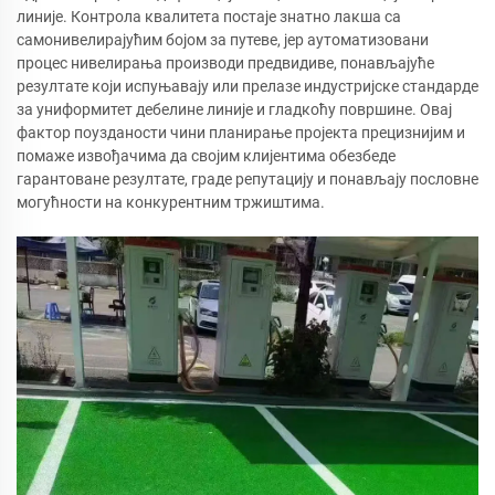
линије. Контрола квалитета постаје знатно лакша са
самонивелирајућим бојом за путеве, јер аутоматизовани
процес нивелирања производи предвидиве, понављајуће
резултате који испуњавају или прелазе индустријске стандарде
за униформитет дебелине линије и гладкоћу површине. Овај
фактор поузданости чини планирање пројекта прецизнијим и
помаже извођачима да својим клијентима обезбеде
гарантоване резултате, граде репутацију и понављају пословне
могућности на конкурентним тржиштима.