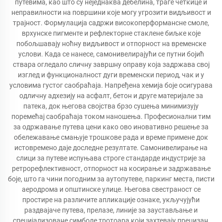
путевима, као што су неједнаква дебелина, траге четкице и
неправилности на површини које могу угрозити видљивост и
трајност. Формулација садржи високоперформансне смоле,
врхунске пигменте и рефлекторне стаклене биљке које
побољшавају ноћну видљивост и отпорност на временске
услови. Када се нанесе, самонивелирајући се путни бојић
ствара огледало сличну завршну оправу која задржава свој
изглед и функционалност дуги временски период, чак и у
условима густог саобраћаја. Напређена хемија боје осигурава
одличну адхезију на асфалт, бетон и друге материјале за
патека, док његова својства брзо сушења минимизују
поремећај саобраћаја током наношења. Професионални тим
за одржавање путева цени како ово иновативно решење за
обележавање смањује трошкове рада и време примене док
истовремено даје доследне резултате. Самонивелирање на
слици за путеве испуњава строге стандарде индустрије за
ретрорефлективност, отпорност на косирање и задржавање
боје, што га чини погодним за аутопутеве, паркинг места, писти
аеродрома и општинске улице. Његова свестраност се
простире на различите апликације ознаке, укључујући
раздвајаче путева, прелазе, линије за заустављање и
специјализоване симболе тротоара који захтевају прецизан,