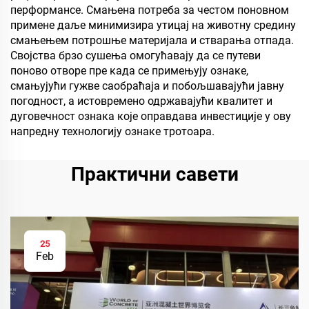
перформансе. Смањена потреба за честом поновном
примене даље минимизира утицај на животну средину
смањењем потрошње материјала и стварања отпада.
Својства брзо сушења омогућавају да се путеви
поново отворе пре када се примењују ознаке,
смањујући гужве саобраћаја и побољшавајући јавну
погодност, а истовремено одржавајући квалитет и
дуговечност ознака које оправдава инвестиције у ову
напредну технологију ознаке тротоара.
Практични савети
25
Feb