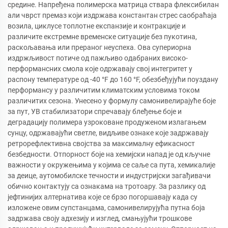
средине. Напређена полимерска матрица ствара флексибилан
али чврст премаз који издржава константан стрес саобраћаја
возила, циклусе топлотне експанзије и контракције и
различите екстремне временске ситуације без пукотина,
раскољавања или прераног неуспеха. Ова супериорна
издржљивост потиче од пажљиво одабраних високо-
перформансних смола које одржавају свој интегритет у
распону температуре од -40 °F до 160 °F, обезбеђујући поуздану
перформансу у различитим климатским условима током
различитих сезона. Унесено у формулу самонивелирајуће боје
за пут, УВ стабилизатори спречавају блеђење боје и
деградацију полимера узроковане продуженом излагањем
сунцу, одржавајући светле, видљиве ознаке које задржавају
ретрорефлективна својства за максималну ефикасност
безбедности. Отпорност боје на хемијски напад је од кључне
важности у окружењима у којима се саље са пута, хемикалије
за деице, аутомобилске течности и индустријски загађивачи
обично контактују са ознакама на тротоару. За разлику од
јефтинијих алтернатива које се брзо погоршавају када су
изложене овим супстанцама, самонивелирујућа путна боја
задржава своју адхезију и изглед, смањујући трошкове