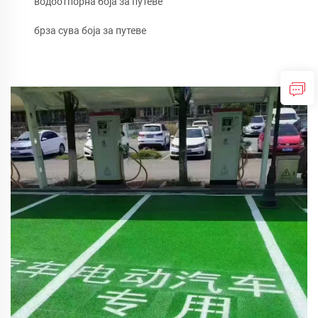
водоотпорна боја за путеве
брза сува боја за путеве