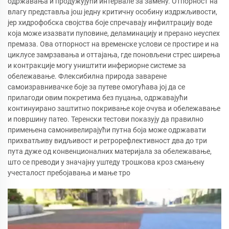
одржавања и продужујући интервале за замену. Отпорност на
влагу представља још једну критичну особину издржљивости,
јер хидрофобска својства боје спречавају инфилтрацију воде
која може изазвати пуповине, деламинацију и прерано неуспех
премаза. Ова отпорност на временске услови се простире и на
циклусе замрзавања и оттајања, где поновљени стрес ширења
и контракције могу уништити инфериорне системе за
обележавање. Флексибилна природа заварене
самоизравнивачке боје за путеве омогућава јој да се
прилагоди овим покретима без пуцања, одржавајући
континуирано заштитно покривање које очува и обележавање
и површину патео. Теренски тестови показују да правилно
примењена самонивелирајући путна боја може одржавати
прихватљиву видљивост и ретрорефлективност два до три
пута дуже од конвенционалних материјала за обележавање,
што се преводи у значајну уштеду трошкова кроз смањену
учесталост пребојавања и мање тро