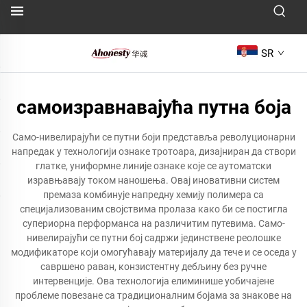
SR
самоизравнавајућа путна боја
Само-нивелирајући се путни боји представља револуционарни
напредак у технологији ознаке тротоара, дизајниран да створи
глатке, униформне линије ознаке које се аутоматски
изравњавају током наношења. Овај иновативни систем
премаза комбинује напредну хемију полимера са
специјализованим својствима пролаза како би се постигла
супериорна перформанса на различитим путевима. Само-
нивелирајући се путни бој садржи јединствене реолошке
модификаторе који омогућавају материјалу да тече и се оседа у
савршено раван, конзистентну дебљину без ручне
интервенције. Ова технологија елиминише уобичајене
проблеме повезане са традиционалним бојама за знакове на