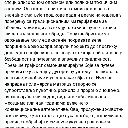
специјализованом опремом или великим техничким
знањем. Ова карактеристика самоизравнавања
значајно смањује трошкове рада и време наношења у
поређењу са традиционалним материјалима за
обележавање који захтевају пажљиве ручне технике
ширења и завршног обраде. Попутне бригаде за
одржавање могу ефикасније покривати веће
површине, брже завршавајући пројекте док постижу
доследно професионалне резултате који побољшавају
безбедност на путевима и визуелну привлачност.
Превише трајност самонивелирајуће боје за путеве
преводи се у значајну дугорочну уштеду трошкова за
општине, извођаче и управљаче објеката. Његова
напредна полимерска матрица отпорно се
супротставља пукотине, раскола и прерано зношење,
одржавајући очигледне, видљиве обележавања
месецима или чак годинама дуже него
конвенционалне алтернативе. Овај продужени животни
век смањује учесталост циклуса пребојке, минимизира
прекид саобраћаја и смањује укупне трошкове за