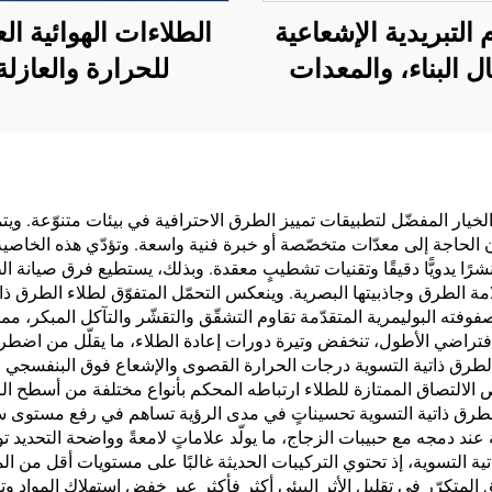
م التبريدية الإشعاعية
الطلاءات الهوائية الع
ل البناء، والمعدات
للحرارة والعازلة
بائية، والمستودعات
والامتصاصية للصو
ناعية والمتخصصة،
ومقاومة للرطوبة وال
نات النفط، ومخازن
تُستخدم على الأس
وب، ووسائل النقل
والغرف الزجاجية
الخيار المفضّل لتطبيقات تمييز الطرق الاحترافية في بيئات متنوّعة. ويتمث
 دون الحاجة إلى معدّات متخصّصة أو خبرة فنية واسعة. وتؤدّي هذه الخاصي
لمرافق الخارجية،
المشمسة، والجدر
ب نشرًا يدويًّا دقيقًا وتقنيات تشطيبٍ معقدة. وبذلك، يستطيع فرق صيان
طبيقات الناشئة في
الخارجية، والجدرا
ة الطرق وجاذبيتها البصرية. وينعكس التحمّل المتفوّق لطلاء الطرق ذا
وفته البوليمرية المتقدّمة تقاوم التشقّق والتقشّر والتآكل المبكر، م
أنماط الحياة
الداخلية، والجدرا
الافتراضي الأطول، تنخفض وتيرة دورات إعادة الطلاء، ما يقلّل من اضطر
الفاصلة، وغرف الن
الطرق ذاتية التسوية درجات الحرارة القصوى والإشعاع فوق البنفسجي ود
التصاق الممتازة للطلاء ارتباطه المحكم بأنواع مختلفة من أسطح الرصف،
وقاعات الاجتماعا
الطرق ذاتية التسوية تحسيناتٍ في مدى الرؤية تساهم في رفع مستوى سلام
والفصل الدراسية، وق
ند دمجه مع حبيبات الزجاج، ما يولّد علاماتٍ لامعةً وواضحة التحديد 
اتية التسوية، إذ تحتوي التركيبات الحديثة غالبًا على مستويات أقل من ا
الكاريوكي (V
لمتكرّر في تقليل الأثر البيئي أكثر فأكثر عبر خفض استهلاك المواد وتو