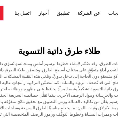
تجات
عن الشركة
تطبيق
أخبار
اتصل بنا
طلاء طرق ذاتية التسوية
امات الطرق، وقد صُمِّم لإنشاء خطوط ترسيم أملسٍ ومتجانسةٍ تُسوّى ذاتيً
قديم أداءٍ متفوِّقٍ على مختلف أسطح الطرق. ويتضمَّن طلاء الطرق ذاتية
اكةٍ متسقةٍ دون الحاجة إلى تدخلٍ يدويٍّ. وتلغي هذه التقنية المشكلات 
لتي قد تُضعف الرؤية والمتانة. كما تتضمَّن التركيبة راتنجاتٍ عالية الأد
لطرق ذاتية التسوية تشكيلاً يشبه المرآة يحافظ على مظهره ووظائفه لف
فلت والخرسانة ومواد الرصف الأخرى، بينما تقلِّل خصائصه السريعة الجف
سيم يقلِّل من تكاليف العمالة وزمن التطبيق مع تحقيق نتائج متفوِّقة با
مة الانزلاق وثبات اللون، ما يجعله مناسبًا للطرق السريعة وساحات الان
وممرات المشاة وخطوط التوقُّف ورموز الرصف المتخصصة التي تتطلب مظه