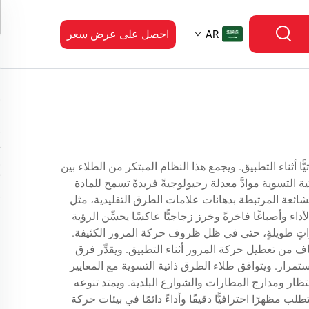
احصل على عرض سعر
AR
ّا أثناء التطبيق. ويجمع هذا النظام المبتكر من الطلاء بين
 التسوية موادَّ معدلة رحيولوجيةً فريدةً تسمح للمادة
الشائعة المرتبطة بدهانات علامات الطرق التقليدية، مثل
اء وأصباغًا فاخرةً وخرز زجاجيًّا عاكسًا يحسِّن الرؤية
تراتٍ طويلةٍ، حتى في ظل ظروف حركة المرور الكثيفة.
اف من تعطيل حركة المرور أثناء التطبيق. ويقدِّر فرق
ستمرار. ويتوافق طلاء الطرق ذاتية التسوية مع المعايير
تظار ومدارج المطارات والشوارع البلدية. ويمتد تنوعه
رًا احترافيًّا دقيقًا وأداءً دائمًا في بيئات حركة