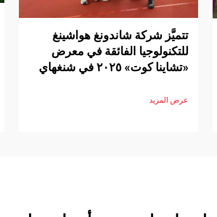
تتميَّز شركة شاندونغ هواشينغ
للتكنولوجيا الفائقة في معرض
«تشاينا كوت» ٢٠٢٥ في شنغهاي
عرض المزيد