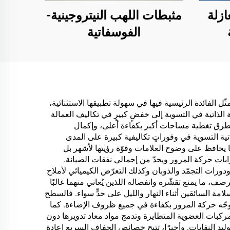
ازلة
مثبطات اللهب النيتروجينية-
الفوسفاتية
ت،
عفن،
طح،
ّل الفائدة الرئيسية فيها في سهولة تطبيقها الاستثنائية،
ة الذاتية في التسوية إلى خفضٍ كبيرٍ في تكاليف العمالة
ان
ة الطرق تغطية مساحات أكبر بكفاءة أعلى، وإكمال
ن
تية التسوية في وفوراتٍ تكاليفية كبيرة على المدى
ما يحافظ على وضوح العلامات وقوّة رؤيتها لأشهر بل
ن
ابات حركة المرور ويحدّ من إجمالي نفقات الصيانة.
وم،
ورات التجمّد والذوبان وكذلك التعرّض الكيميائي لأملاح
 ما يمنع تقشّره وانفصاله اللذين يُعاني منهما غالبًا
ت،
ة السائقين أثناء النهار والليل على حدٍّ سواء. فالسطح
اعات
توجّه حركة المرور بكفاءة في جميع ظروف الإضاءة. كما
لمركبات العضوية المتطايرة وتدمج مواد معاد تدويرها دون
KT)، والمرائب
ليد النفايات. وأخيرًا، تتيح خصائص الجفاف السريع إعادة