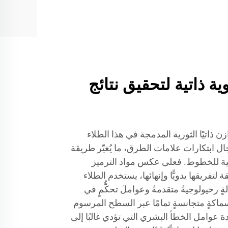
ة ذاتية لتحقيق نتائج
ن ذاتيًا الثورية المدمجة في هذا الطلاء
ل ابتكارات علامات الطرق، ما يُغيّر طريقة
فية للخطوط. فعلى عكس مواد الترميز
 لتفريقها يدويًّا وإنهائها، يستخدم الطلاء
ّلةٍ رحيولوجيةً متقدمةً وعواملَ تحكُّمٍ في
 سماكةٍ متجانسةٍ تمامًا عبر السطح المرسوم
دة عوامل الخطأ البشري التي تؤدي غالبًا إلى