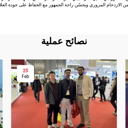
تحت الأرض، وقاع
ن الازدحام المروري ويحسّن راحة الجمهور مع الحفاظ على جودة العلام
السينما المنزلية ت
الأرض، والأنفاق
نصائح عملية
25
Feb