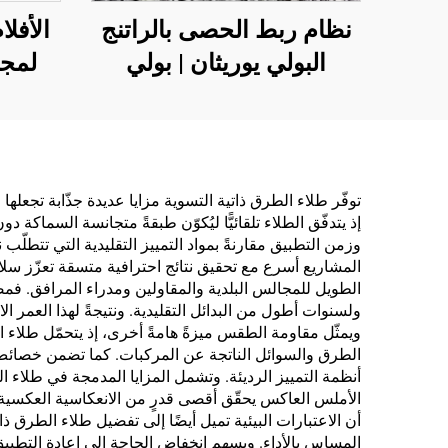
نظام ربط الحصى بالراتنج
الأفلا
البولي يوريثان | بولي
لمجا
يوريثان هيدروكسي بروبيل
الكهر
للتشجير والديكور
الص
وخزا
الحب
توفّر طلاء الطرق ذاتية التسوية مزايا عديدة جذّابة تجعلها 
إذ يتدفّق الطلاء تلقائيًّا ليُكوّن طبقةً متجانسة السماكة
وا
وزمن التطبيق مقارنةً بمواد التمييز التقليدية التي تتطلّ
والت
المشاريع أسرع مع تحقيق نتائج احترافية متسقة تعزّز سلام
الطويل للمجالس البلدية والمقاولين ومدراء المرافق. فمصف
ولسنوات أطول من البدائل التقليدية. ونتيجةً لهذا العمر 
ويمثّل مقاومة الطقس ميزةً هامةً أخرى، إذ يتحمّل طلاء 
الطرق والسوائل الناتجة عن المركبات. كما تضمن خصائص ال
أنظمة التمييز الرديئة. وتشمل المزايا المدمجة في طلاء 
الأملس العاكس يحقّق أقصى قدرٍ من الانعكاسية العكسية ع
أن الاعتبارات البيئية تميل أيضًا إلى تفضيل طلاء الطرق ذ
المساس بالأداء. ويسهم انخفاض الحاجة إلى إعادة التطبيق ا