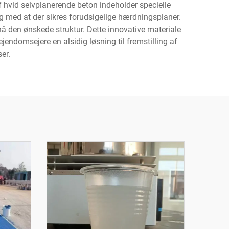
f hvid selvplanerende beton indeholder specielle
idig med at der sikres forudsigelige hærdningsplaner.
pnå den ønskede struktur. Dette innovative materiale
jendomsejere en alsidig løsning til fremstilling af
er.