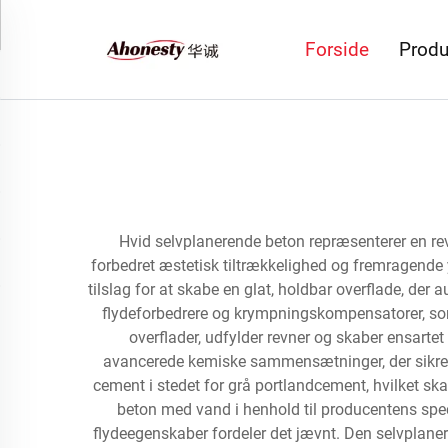
Forside
Produ
Hvid selvplanerende beton repræsenterer en revo
forbedret æstetisk tiltrækkelighed og fremragend
tilslag for at skabe en glat, holdbar overflade, der
flydeforbedrere og krympningskompensatorer, som
overflader, udfylder revner og skaber ensart
avancerede kemiske sammensætninger, der sikrer 
cement i stedet for grå portlandcement, hvilket skab
beton med vand i henhold til producentens spec
flydeegenskaber fordeler det jævnt. Den selvplane