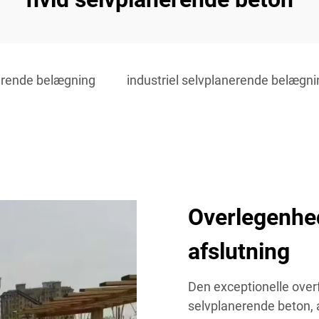
erende belægning
industriel selvplanerende belægni
Overlegenhed
afslutning
Den exceptionelle over
selvplanerende beton, a