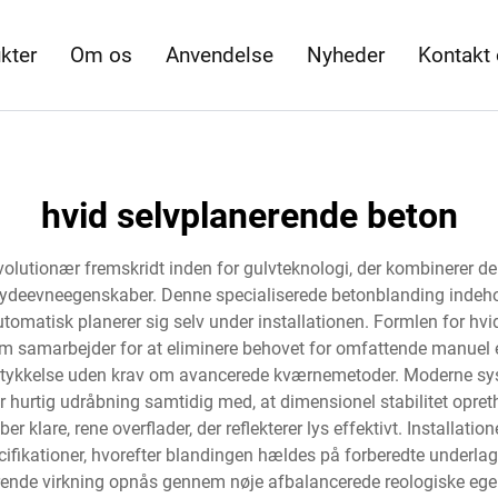
kter
Om os
Anvendelse
Nyheder
Kontakt
hvid selvplanerende beton
lutionær fremskridt inden for gulvteknologi, der kombinerer den 
e ydeevneegenskaber. Denne specialiserede betonblanding indeh
 automatisk planerer sig selv under installationen. Formlen for h
 samarbejder for at eliminere behovet for omfattende manuel eft
et tykkelse uden krav om avancerede kværnemetoder. Moderne sy
hurtig udråbning samtidig med, at dimensionel stabilitet opreth
er klare, rene overflader, der reflekterer lys effektivt. Installa
ifikationer, hvorefter blandingen hældes på forberedte underla
rende virkning opnås gennem nøje afbalancerede reologiske egens