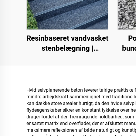
Resinbaseret vandvasket
Po
stenbelægning |
bund
Benlignende krible,
krystalsten, stengulv til
kommercielle og private
land
formål
Hvid selvplanerende beton leverer talrige praktiske 
mindre arbejdskraft sammenlignet med traditionelle 
kan dække store arealer hurtigt, da den hvide selv
flydeegenskaber sikrer en konstant tykkelse over he
drager fordel af den fremragende holdbarhed, som h
ensartet matrix end overflader, der er afsluttet man
maksimere refleksionen af både naturligt og kunstig