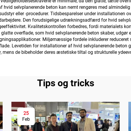
 Vedligeholdelseskravene er minimale, da den glatte, tætte over
af hvid selvplanerende beton kan nemt rengøres med almindelig 
sudstyr eller -procedurer. Tidsbesparelser under installationen o
arbejdere. Den forudsigelige udrækningsadfærd for hvid selvpl
effektivitet. Kvalitetskontrollen forbedres, fordi materialets ko
 glatte overflade, som hvid selvplanerende beton skaber, udgør et
ægningsapplikationer. Miljømæssige fordele inkluderer reduceret
lade. Levetiden for installationer af hvid selvplanerende beton 
, mens de bibeholder deres æstetiske tiltal og strukturelle ydee
Tips og tricks
25
Feb