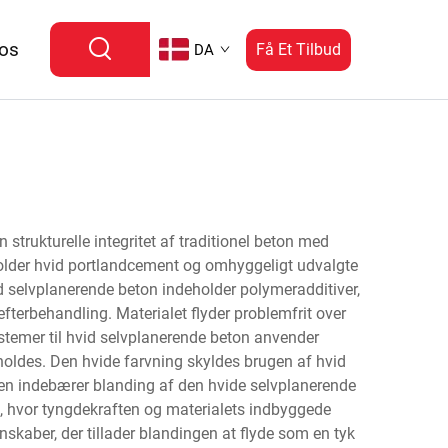
 os
Få Et Tilbud
DA
strukturelle integritet af traditionel beton med
older hvid portlandcement og omhyggeligt udvalgte
vid selvplanerende beton indeholder polymeradditiver,
erbehandling. Materialet flyder problemfrit over
stemer til hvid selvplanerende beton anvender
oldes. Den hvide farvning skyldes brugen af hvid
tionen indebærer blanding af den hvide selvplanerende
g, hvor tyngdekraften og materialets indbyggede
kaber, der tillader blandingen at flyde som en tyk