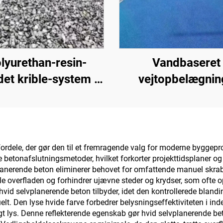
lyurethan-resin-
Vandbaseret
et krible-system |
vejtopbelægning
Hydroxypropyl-
Farveskiftend
polyurethan til
topbelægning til f
skabsarkitektur og
underlagsarter t
dekoration
indendørs og ude
fordele, der gør den til et fremragende valg for moderne byggepr
betonafslutningsmetoder, hvilket forkorter projekttidsplaner og
belægninger
planerende beton eliminerer behovet for omfattende manuel skrabe
le overfladen og forhindrer ujævne steder og krydser, som ofte o
vid selvplanerende beton tilbyder, idet den kontrollerede blan
uelt. Den lyse hvide farve forbedrer belysningseffektiviteten i 
t lys. Denne reflekterende egenskab gør hvid selvplanerende beto