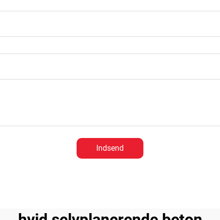
Indsend
hvid selvplanerende beton