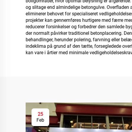
boligområder, hvor optimal belysning er afgørende.
og slitage end almindelige betongulve. Overfladen 
eliminerer behovet for specialiseret vedligeholdelse
projekter kan gennemføres hurtigere med færre med
reducerer forsinkelser og forbedrer den samlede byge
der normalt påvirker traditionel betonplacering. Den
behandlinger, herunder polering, farvning eller bel
indeklima på grund af den tætte, forsegledede overf
kan vare i årtier med minimale vedligeholdelseskrav
25
Feb