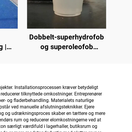
Dobbelt-superhydrofob
 |
og superoleofob
e
topbelægning til brug
lere
sammen med
il
strålingsafkølingsbelægninger
ndørs
eller i andre scenarier,
ojekter. Installationsprocessen kræver betydeligt
 reducerer tilknyttede omkostninger. Entreprenører
hvor hydrofobe og
r- og fladerbehandling. Materialets naturlige
oleofobe egenskaber
pstår ved manuelle afslutningsteknikker. Ejere
ding og udrækningsproces skaber en tættere og mere
kræves
indendørs rum og reducerer elomkostningerne ved at
n særligt værdifuld i lagerhaller, butiksrum og