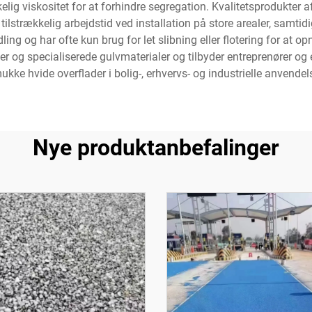
lig viskositet for at forhindre segregation. Kvalitetsprodukter a
r tilstrækkelig arbejdstid ved installation på store arealer, samt
g og har ofte kun brug for let slibning eller flotering for at o
 og specialiserede gulvmaterialer og tilbyder entreprenører og e
ukke hvide overflader i bolig-, erhvervs- og industrielle anvendels
Nye produktanbefalinger