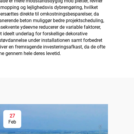
flade er mere modstandsdygtig mod pletter, revner
mopping og lejlighedsvis dybrengøring, hvilket
versættes direkte til omkostningsbesparelser, da
anerende beton muliggør bedre projektscheduling,
nsekvente ydeevne reducerer de variable faktorer,
 ideelt underlag for forskellige dekorative
 støvdannelse under installationen samt forbedret
giver en fremragende investeringsafkast, da de ofte
vne gennem hele deres levetid.
27
Feb