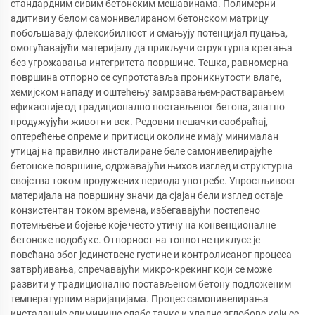
стандардним сивим бетонским мешавинама. Полимерни
адитиви у белом самонивелираном бетонском матрицу
побољшавају флексибилност и смањују потенцијал пуцања,
омогућавајући материјалу да прикључи структурна кретања
без угрожавања интегритета површине. Тешка, равномерна
површина отпорно се супротставља проникнутости влаге,
хемијском нападу и оштећењу замрзавањем-растварањем
ефикасније од традиционално постављеног бетона, знатно
продужујући животни век. Редовни пешачки саобраћај,
оптерећење опреме и притисци околине имају минималан
утицај на правилно инсталиране беле самонивелирајуће
бетонске површине, одржавајући њихов изглед и структурна
својства током продужених периода употребе. Упростљивост
материјала на површину значи да сјајан бели изглед остаје
конзистентан током времена, избегавајући постепено
потемњење и бојење које често утичу на конвенционалне
бетонске подобуке. Отпорност на топлотне циклусе је
повећана због јединствене густине и контролисаног процеса
затврђивања, спречавајући микро-крекинг који се може
развити у традиционално постављеном бетону подложеним
температурним варијацијама. Процес самонивелирања
инсталације елиминише слабе тачке и хладне зглобове који се