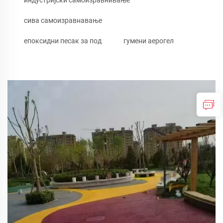
сива самоизравнавање
епоксидни песак за под
гумени аерогел