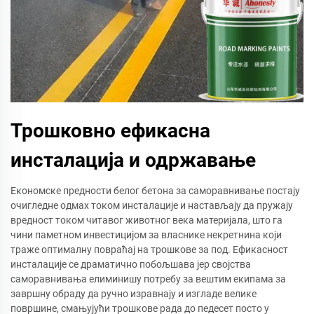
Трошковно ефикасна
инсталација и одржавање
Економске предности белог бетона за саморавнивање постају
очигледне одмах током инсталације и настављају да пружају
вредност током читавог животног века материјала, што га
чини паметном инвестицијом за власнике некретнина који
траже оптималну повраћај на трошкове за под. Ефикасност
инсталације се драматично побољшава јер својства
саморавнивања елиминишу потребу за вештим екипама за
завршну обраду да ручно изравнају и изгладе велике
површине, смањујући трошкове рада до педесет посто у