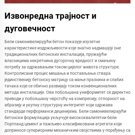
Извонредна трајност и
дуговечност
Бели самонивелирујући бетон показује изузетне
карактеристике издржљивости које знатно надмашују оне
традиционалних бетонских инсталација, пружајући
власницима некретнина дугорочну вредност и смањену
потребу за одржавањем током цијелог живота структуре.
Контролисани процес мешања и постављања ствара
јединственију бетонску матрицу са мање празнина и слабих
тачака које се обично развијају током конвенционалних
метода инсталације. Ова побољшана униформитет се директно
преводи у побољшану чврстоћу на компресију, отпорност на
абразију и укупну структурну интегритет који одржава
стандарде перформанси деценијама. Бели самонивелирајући
бетонски формулација укључује висококвалитетни бели
Портланд цемент и пажљиво класификовани агрегати који
доприносе супериорним механичким својствима у поређењу са