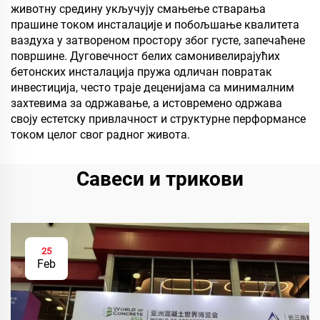
животну средину укључују смањење стварања
прашине током инсталације и побољшање квалитета
ваздуха у затвореном простору због густе, запечаћене
површине. Дуговечност белих самонивелирајућих
бетонских инсталација пружа одличан повратак
инвестиција, често траје деценијама са минималним
захтевима за одржавање, а истовремено одржава
своју естетску привлачност и структурне перформансе
током целог свог радног живота.
Савеси и трикови
25
Feb