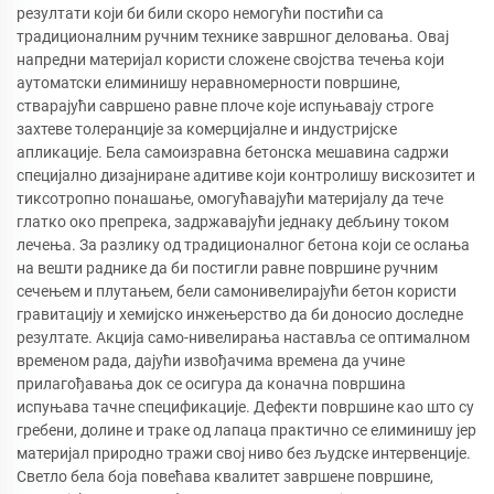
резултати који би били скоро немогући постићи са
традиционалним ручним технике завршног деловања. Овај
напредни материјал користи сложене својства течења који
аутоматски елиминишу неравномерности површине,
стварајући савршено равне плоче које испуњавају строге
захтеве толеранције за комерцијалне и индустријске
апликације. Бела самоизравна бетонска мешавина садржи
специјално дизајниране адитиве који контролишу вискозитет и
тиксотропно понашање, омогућавајући материјалу да тече
глатко око препрека, задржавајући једнаку дебљину током
лечења. За разлику од традиционалног бетона који се ослања
на вешти раднике да би постигли равне површине ручним
сечењем и плутањем, бели самонивелирајући бетон користи
гравитацију и хемијско инжењерство да би доносио доследне
резултате. Акција само-нивелирања наставља се оптималном
временом рада, дајући извођачима времена да учине
прилагођавања док се осигура да коначна површина
испуњава тачне спецификације. Дефекти површине као што су
гребени, долине и траке од лапаца практично се елиминишу јер
материјал природно тражи свој ниво без људске интервенције.
Светло бела боја повећава квалитет завршене површине,