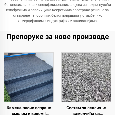
бетонских залива и специјализованих слојева за подне, нудећи
извођачима и власницима некретнина свестрано решење за
стварање непорочних белих површина у стамбеним,
комерцијалним и индустријским апликацијама.
Препоруке за нове производе
Камене плоче испране
Систем за лепљење
смолом и водом |
каменчића од