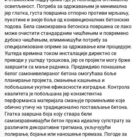
осветљеност. Потреба за одржавањем је минимална
јер глатка, густа површина отпорно противи мрљању,
пукотине и зноје боље од конвенционалних бетонских
подова. Бела самоизравна бетонска површина се лако
може очистити стандардним чишћењем и повремено
дубоко чишћењем, елиминишући потребу за
специјализоване опреме за одржавање или процедуре.
Уштеда времена током инсталације директно се
преводи у уштеду трошкова, јер се пројекти могу брже
завршити са мање радника. Предвидиво понашање
белог самонивелираног бетона омогућава боље
планирање пројекта, смањење кашњења и
побољшање укупне ефикасности изградње. Контрола
квалитета је побољшана јер конзистентна
перформанса материјала смањује променљиве које
обично утичу на традиционално постављање бетона.
Глатка завршна боја коју ствара бели
самоизравнивајући бетон пружа идеалну супстрату за
различите декоративне третмана, укључујући
полирање, бојање или наношење премаза. Погоде за