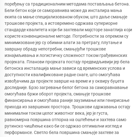
поређењу са традиционалним методама постављања бетона.
Бели бетон који се саморавнива може да инсталира мања
екипа са мање специјализованом обуком, што даље смањује
трошкове пројекта, а истовремено одржава супериорне
стандарде квалитета који би захтевали мајсторе занатлија који
користе конвенционалне методе. Потребности за опремом су
минимизоване јер су обимни алати за претрагу, плутање и
завршну обраду непотребни, смањујући трошкове
изнајмљивања и логистичку сложеност током грађевинских
пројеката. Планови пројеката постају предвидљивији јер бела
бетонска инсталација мање зависи од временских услова и
доступности квалификоване радне снаге, што омогућава
извођачима да пројекте заврше на време и у оквиру буџета
доследније. Брзо загревање белог бетона за саморавнавање
омогућава бржи оборот пројекта, смањује трошкове
финансирања и омогућава раније заузимање или генерисање
прихода из завршених простора. Трошкови одржавања остају
минимални током целог животног века, јер је густа,
равномерна површина отпорна на оштећење и захтева само
рутинско чишћење како би се одржао оптимални изглед и
перформансе. Светло бела површина смањује захтеве за