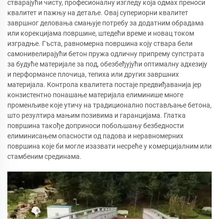
стварајући чисту, професионалну изгледу која одмах преноси
квалитет и пажњу на детаље. Овај супериорни квалитет
завршног деловања смањује потребу за додатним обрадама
или корекцијама површине, штедећи време и новац током
изградње. Гъста, равномерна површина коју ствара бели
самонивелирајући бетон пружа одличну припрему супстрата
за будуће материјале за под, обезбеђујући оптималну адхезију
и перформансе плочица, тепиха или других завршних
материјала. Контрола квалитета постаје предвиђаванија јер
конзистентно понашање материјала елиминише многе
променљиве које утичу на традиционално постављање бетона,
што резултира мањим позивима и гаранцијама. Глатка
површина такође доприноси побољшању безбедности
елиминисањем опасности од падова и неравномерних
површина које би могле изазвати несреће у комерцијалним или
стамбеним срединама.