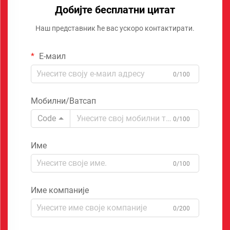
Добијте бесплатни цитат
Наш представник ће вас ускоро контактирати.
Е-маил
0/100
Мобилни/Ватсап
Code
0/100
Име
0/100
Име компаније
0/200