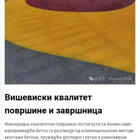
Вишевиски квалитет
површине и завршница
Извонредна квалитетни површина постигнута са белим само-
изравнивајући бетон га разликује од конвенционалних методе
монтаже бетона, пружајући доследно глатки и равномерни