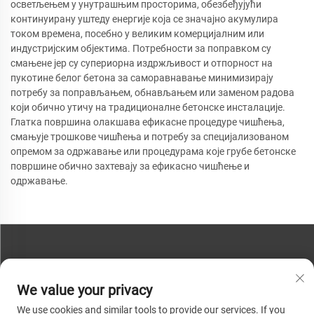
осветљењем у унутрашњим просторима, обезбеђујући
континуирану уштеду енергије која се значајно акумулира
током времена, посебно у великим комерцијалним или
индустријским објектима. Потребности за поправком су
смањене јер су супериорна издржљивост и отпорност на
пукотине белог бетона за саморавнавање минимизирају
потребу за поправљањем, обнављањем или заменом радова
који обично утичу на традиционалне бетонске инсталације.
Глатка површина олакшава ефикасне процедуре чишћења,
смањује трошкове чишћења и потребу за специјализованом
опремом за одржавање или процедурама које грубе бетонске
површине обично захтевају за ефикасно чишћење и
одржавање.
КОНТАКТИРАЈТЕ НАС
We value your privacy
Телефон:
+86-13793890209
We use cookies and similar tools to provide our services. If you