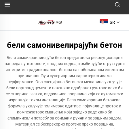
SR
бели самонивелирајући бетон
Бели самоизравнивајући бетон представља револуционарни
напредак у технологији подних подља, комбинујући структурни
интегритет традиционалног бетона са побољшаном естетском
привлачношћу и супериорним карактеристикама
перформанси. Ова специјална бетонска мешавина укључује
бели портланд цемент и пажљиво одабране грунтове како би
се створила глатка, издржљива површина која се аутоматски
изравњује током инсталације. Бела самоизравна бетонска
формула укључује полимерне адитиве, појачалаце проток и
компензаторе смањења који заједно раде како би
елиминисали потребу за обимним ручним завршним радом.
Материјал се беспрекорно протече преко површина,