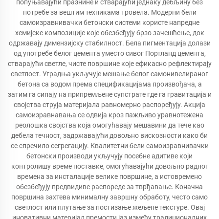
попуњавајући празнине и стварајући једнаку дебљину без
потребе за вештим техникама тровела. Модерни бели
самоизравнивачки бетонски системи користе напредне
хемијске композиције које обезбеђују брзо зачешћење, док
одржавају димензијску стабилност. Бела пигментација долази
од употребе белог цемента уместо сивог Портланд цемента,
стварајући светле, чисте површине које ефикасно рефлектирају
светлост. Уградња укључује мешање белог самонивелираног
бетона са водом према спецификацијама произвођача, а
затим га сипају на припремљене супстрате где га гравитација и
својства струја материјала равномерно распоређују. Акција
самоизравнавања се одвија кроз пажљиво уравнотежена
реолошка својства која омогућавају мешавини да тече као
дебела течност, задржавајући довољно вискозности како би
се спречило сегрегацију. Квалитетни бели самоизравнивачки
бетонски производи укључују посебне адитиве који
контролишу време поставке, омогућавајући довољно радног
времена за инсталације велике површине, а истовремено
обезбеђују предвидиве распореде за тврђавање. Коначна
површина захтева минималну завршну обработу, често само
светлост или плутање за постизање жељене текстуре. Овај
иновативни материјал премости јаз између традиционалних