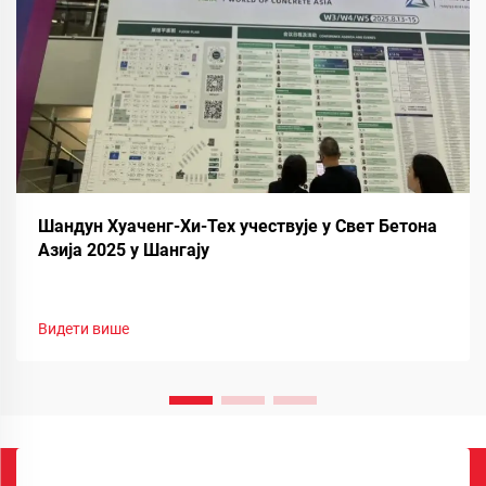
Шандун Хуаченг-Хи-Тех учествује у Свет Бетона
Азија 2025 у Шангају
Видети више