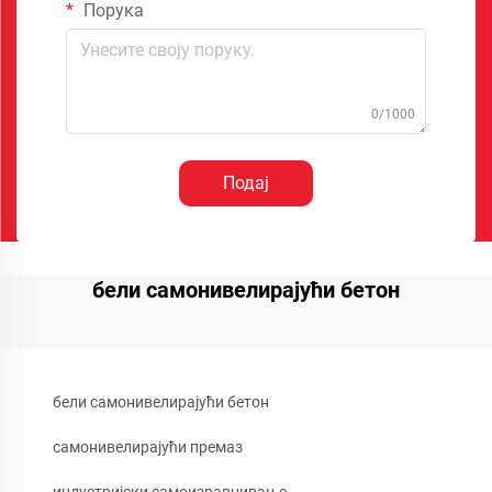
Порука
0/1000
Подај
бели самонивелирајући бетон
бели самонивелирајући бетон
самонивелирајући премаз
индустријски самоизравнивање