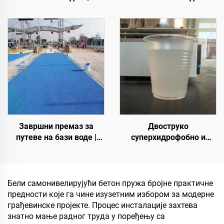
Коштани шљунак,
полиуретанске смоле |
кристални камен,
Хидроксипропил
камени тепих за
полиуретан за уређење и
комерцијалне и
декорацију пејзажа
стамбене објекте
Завршни премаз за
Двоструко
путеве на бази воде |
суперхидрофобно и
Вишеслојни премаз за
суперлеофобно горње
промену боје за
премаз за употребу са
унутрашње и спољашње
радијативним хладним
коловозе
премазима или у другим
Бели самонивелирујући бетон пружа бројне практичне
сценаријама који
предности које га чине изузетним избором за модерне
захтевају хидрофобна и
грађевинске пројекте. Процес инсталације захтева
олеофобна својства
знатно мање радног труда у поређењу са