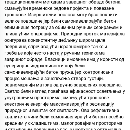
традиционалним методама завршног обраде бетона,
смањујући временске редове пројекта и повезане
трошкове. Извршитељи послова могу брзо покрити
велике површине јер бели самонивелирајући бетон
елиминише потребу за обимним ручним серирањем и
пливајућим операцијама. Природни проток материјала
осигурава конзистентну дебљину широм целе
површине, спречавајући неравномерне тачке и
гребење које често настају ручним техникама
завршног обраде. Власници имовине имају користи од
супериорне издржљивости коју бели
самонивелирајући бетон пружа, јер контролисани
процес мешања и зачепљења ствара густији,
равномернији матриц од ручно завршених површина.
Светло бели изглед повећава ефикасност осветљења у
унутрашњим просторима, смањујући трошкове
електричне енергије максимизирајући рефлекцију
природног и вештачког светлости. Ова рефлективна
квалитета чини бели самонивелирајући бетон посебно
вредним у складиштима, малопродајним просторима
и стамбеним подручјима где је неопходна оптимална