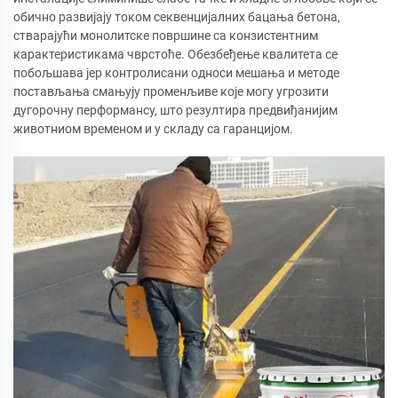
обично развијају током секвенцијалних бацања бетона,
стварајући монолитске површине са конзистентним
карактеристикама чврстоће. Обезбеђење квалитета се
побољшава јер контролисани односи мешања и методе
постављања смањују променљиве које могу угрозити
дугорочну перформансу, што резултира предвиђанијим
животниом временом и у складу са гаранцијом.