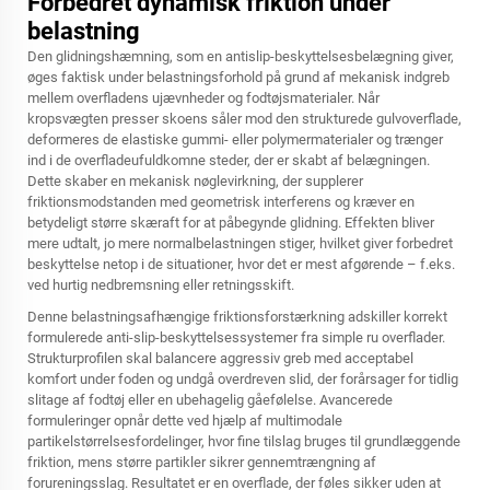
Forbedret dynamisk friktion under
belastning
Den glidningshæmning, som en antislip-beskyttelsesbelægning giver,
øges faktisk under belastningsforhold på grund af mekanisk indgreb
mellem overfladens ujævnheder og fodtøjsmaterialer. Når
kropsvægten presser skoens såler mod den strukturede gulvoverflade,
deformeres de elastiske gummi- eller polymermaterialer og trænger
ind i de overfladeufuldkomne steder, der er skabt af belægningen.
Dette skaber en mekanisk nøglevirkning, der supplerer
friktionsmodstanden med geometrisk interferens og kræver en
betydeligt større skæraft for at påbegynde glidning. Effekten bliver
mere udtalt, jo mere normalbelastningen stiger, hvilket giver forbedret
beskyttelse netop i de situationer, hvor det er mest afgørende – f.eks.
ved hurtig nedbremsning eller retningsskift.
Denne belastningsafhængige friktionsforstærkning adskiller korrekt
formulerede anti-slip-beskyttelsessystemer fra simple ru overflader.
Strukturprofilen skal balancere aggressiv greb med acceptabel
komfort under foden og undgå overdreven slid, der forårsager for tidlig
slitage af fodtøj eller en ubehagelig gåefølelse. Avancerede
formuleringer opnår dette ved hjælp af multimodale
partikelstørrelsesfordelinger, hvor fine tilslag bruges til grundlæggende
friktion, mens større partikler sikrer gennemtrængning af
forureningsslag. Resultatet er en overflade, der føles sikker uden at