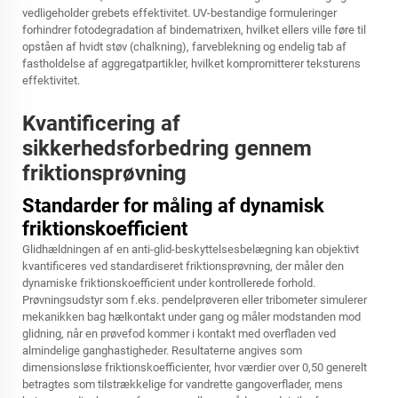
vedligeholder grebets effektivitet. UV-bestandige formuleringer
forhindrer fotodegradation af bindematrixen, hvilket ellers ville føre til
opståen af hvidt støv (chalkning), farveblekning og endelig tab af
fastholdelse af aggregatpartikler, hvilket kompromitterer teksturens
effektivitet.
Kvantificering af
sikkerhedsforbedring gennem
friktionsprøvning
Standarder for måling af dynamisk
friktionskoefficient
Glidhældningen af en anti-glid-beskyttelsesbelægning kan objektivt
kvantificeres ved standardiseret friktionsprøvning, der måler den
dynamiske friktionskoefficient under kontrollerede forhold.
Prøvningsudstyr som f.eks. pendelprøveren eller tribometer simulerer
mekanikken bag hælkontakt under gang og måler modstanden mod
glidning, når en prøvefod kommer i kontakt med overfladen ved
almindelige ganghastigheder. Resultaterne angives som
dimensionsløse friktionskoefficienter, hvor værdier over 0,50 generelt
betragtes som tilstrækkelige for vandrette gangoverflader, mens