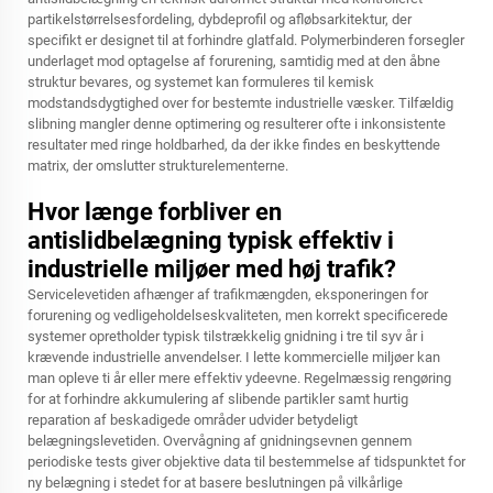
partikelstørrelsesfordeling, dybdeprofil og afløbsarkitektur, der
specifikt er designet til at forhindre glatfald. Polymerbinderen forsegler
underlaget mod optagelse af forurening, samtidig med at den åbne
struktur bevares, og systemet kan formuleres til kemisk
modstandsdygtighed over for bestemte industrielle væsker. Tilfældig
slibning mangler denne optimering og resulterer ofte i inkonsistente
resultater med ringe holdbarhed, da der ikke findes en beskyttende
matrix, der omslutter strukturelementerne.
Hvor længe forbliver en
antislidbelægning typisk effektiv i
industrielle miljøer med høj trafik?
Servicelevetiden afhænger af trafikmængden, eksponeringen for
forurening og vedligeholdelseskvaliteten, men korrekt specificerede
systemer opretholder typisk tilstrækkelig gnidning i tre til syv år i
krævende industrielle anvendelser. I lette kommercielle miljøer kan
man opleve ti år eller mere effektiv ydeevne. Regelmæssig rengøring
for at forhindre akkumulering af slibende partikler samt hurtig
reparation af beskadigede områder udvider betydeligt
belægningslevetiden. Overvågning af gnidningsevnen gennem
periodiske tests giver objektive data til bestemmelse af tidspunktet for
ny belægning i stedet for at basere beslutningen på vilkårlige