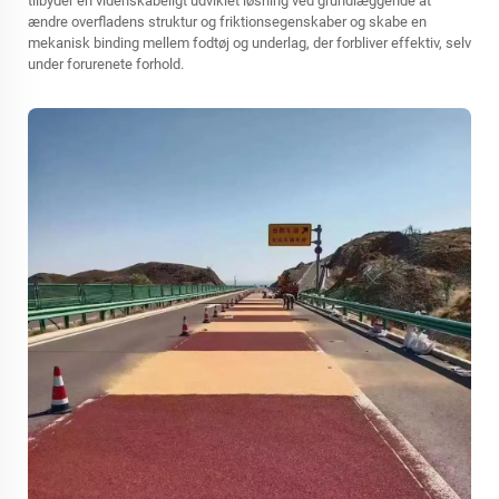
tilbyder en videnskabeligt udviklet løsning ved grundlæggende at
ændre overfladens struktur og friktionsegenskaber og skabe en
mekanisk binding mellem fodtøj og underlag, der forbliver effektiv, selv
under forurenete forhold.