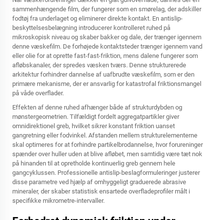
sammenhængende film, der fungerer som en smørelag, der adskiller
fodtøj fra underlaget og eliminerer direkte kontakt. En antislip-
beskyttelsesbelægning introducerer kontrolleret ruhed på
mikroskopisk niveau og skaber bakker og dale, der trænger igennem
denne væskefilm. De forhøjede kontaktsteder trænger igennem vand
eller olie for at oprette fast-fast-friktion, mens dalene fungerer som
afløbskanaler, der spredes væsken tværs. Denne strukturerede
arkitektur forhindrer dannelse af uafbrudte væskefilm, som er den
primære mekanisme, der er ansvarlig for katastrofal friktionsmangel
på våde overflader.
Effekten af denne ruhed afhænger både af strukturdybden og
mønstergeometrien. Tilfældigt fordelt aggregatpartikler giver
omnidirektionel greb, hvilket sikrer konstant friktion uanset
gangretning eller fodvinkel. Afstanden mellem strukturelementerne
skal optimeres for at forhindre partikelbrodannelse, hvor forureninger
spænder over huller uden at blive afløbet, men samtidig være tæt nok
på hinanden til at opretholde kontinuerlig greb gennem hele
gangcyklussen. Professionelle antislip-beslagformuleringer justerer
disse parametre ved hjælp af omhyggeligt graduerede abrasive
mineraler, der skaber statistisk ensartede overfladeprofiler målt i
specifikke mikrometre-intervaller.