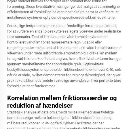
højere værdier kræves for ramper eller områder med risiko for
forurening. Disse kvantitative målinger gør det muligt at sammenligne
effektiviteten af forskellige belægninger direkte samt at verificere, at
installerede systemer opfylder de specificerede sikkerhedskriterier.
Forskellige testprotokoller simulerer forskellige forureningstilstande
for at vurdere en antislip-beskyttelseslagets ydeevne under realistiske
fare-scenarier. Test af friktion under våde forhold anvender en
kontrolleret vandfilm for at repræsentere regn, udspild eller
rengøringsrester, mens test af friktion under olie-våde forhold vurderer
ydeevnen under mere udfordrende smøreforhold. Forskellen mellem
tør og våd friktionskoefficient angiver, hvor effektivt strukturen trænger
igennem væskefilmene for at opretholde greb. Højtkvalitets
beskyttelsessystemer opretholder friktionskoefficienter over 0,40, selv
når de er våde, hvilket demonstrerer forureningstålmodighed, der giver
praktiske sikkerhedsfordele i virkelige anvendelser, hvor perfekte tørre
forhold sjældent forekommer.
Korrelation mellem friktionsværdier og
reduktion af hændelser
Statistisk analyse af data om arbejdsmiljøsikkerhed viser tydelige
sammenhænge mellem forbedringer af friktionskoefficienten og
målbare reduktioner i glat- og faldulykker. Faciliteter, der har
opgraderet deres gulvbelægning fra marginale friktionsniveauer under