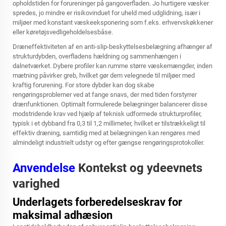
opholdstiden for forureninger på gangoverfladen. Jo hurtigere væsker
spredes, jo mindre er risikovinduet for uheld med udglidning, især i
miljøer med konstant væskeeksponering som f.eks. erhvervskøkkener
eller køretøjsvedligeholdelsesbåse.
Dræneffektiviteten af en anti-slip-beskyttelsesbelægning afhænger af
strukturdybden, overfladens hældning og sammenhængen i
dalnetværket. Dybere profiler kan rumme større væskemængder, inden
mætning påvirker greb, hvilket gør dem velegnede til miljøer med
kraftig forurening. For store dybder kan dog skabe
rengøringsproblemer ved at fange snavs, der med tiden forstyrrer
drænfunktionen. Optimalt formulerede belægninger balancerer disse
modstridende krav ved hjælp af teknisk udformede strukturprofiler,
typisk i et dybband fra 0,3 til 1,2 millimeter, hvilket er tilstrækkeligt til
effektiv dræning, samtidig med at belægningen kan rengøres med
almindeligt industrielt udstyr og efter gængse rengøringsprotokoller.
Anvendelse
Kontekst og ydeevnets
varighed
Underlagets forberedelseskrav for
maksimal adhæsion