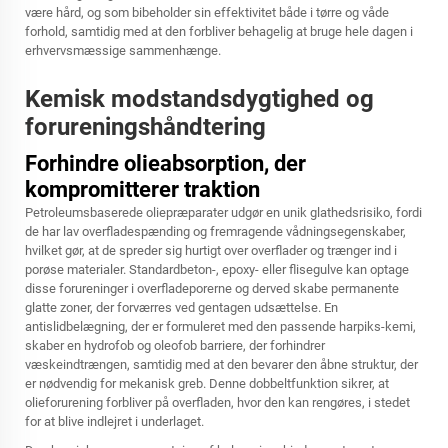
være hård, og som bibeholder sin effektivitet både i tørre og våde
forhold, samtidig med at den forbliver behagelig at bruge hele dagen i
erhvervsmæssige sammenhænge.
Kemisk modstandsdygtighed og
forureningshåndtering
Forhindre olieabsorption, der
kompromitterer traktion
Petroleumsbaserede oliepræparater udgør en unik glathedsrisiko, fordi
de har lav overfladespænding og fremragende vådningsegenskaber,
hvilket gør, at de spreder sig hurtigt over overflader og trænger ind i
porøse materialer. Standardbeton-, epoxy- eller flisegulve kan optage
disse forureninger i overfladeporerne og derved skabe permanente
glatte zoner, der forværres ved gentagen udsættelse. En
antislidbelægning, der er formuleret med den passende harpiks-kemi,
skaber en hydrofob og oleofob barriere, der forhindrer
væskeindtrængen, samtidig med at den bevarer den åbne struktur, der
er nødvendig for mekanisk greb. Denne dobbeltfunktion sikrer, at
olieforurening forbliver på overfladen, hvor den kan rengøres, i stedet
for at blive indlejret i underlaget.