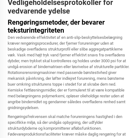
Vedligeholdelsesprotokoller for
vedvarende ydelse
Rengøringsmetoder, der bevarer
teksturintegriteten
Den vedvarende effektivitet af en anti-slip-beskyttelsesbelægning
kræver rengøringsprocedurer, der fjerner forureninger uden at
beskadige overfladens strukturprofil eller slibe aggregatpartiklerne
væk. Vask med højt tryk vand fjerner effektivt snavs fra overfladens
dybder, men trykket skal kontrolleres og holdes under 3000 psi for at
undgå erosion af bindematrixen eller løsrivelse af strukturelle partikler.
Rotationsrensningmaskiner med passende børstestivhed giver
mekanisk påvirkning, der løfter indlejret forurening, mens børsterne
buer omkring strukturens toppe i stedet for at skrabe dem ned.
Kemiske fettløsningsmidler, der er formuleret til at være kompatible
med belægningens polymerkemi, opløser olieholdige rester uden at
angribe bindemidlet og gendanner således overfladens renhed samt
gnidningsydelsen.
Rengøringsfrekvensen skal matche forureningens hastighed i den
specifikke miljø, så der undgås opbygning, der udfylder
strukturdybderne og kompromitterer afløbsfunktionen.
Fødevareproduktionsfaciliteter kræver måske daglig rengøring for at