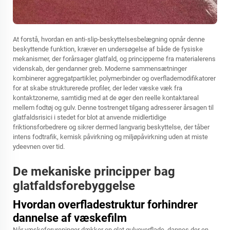
At forstå, hvordan en anti-slip-beskyttelsesbelægning opnår denne
beskyttende funktion, kræver en undersøgelse af både de fysiske
mekanismer, der forårsager glatfald, og principperne fra materialerens
videnskab, der gendanner greb. Moderne sammensætninger
kombinerer aggregatpartikler, polymerbinder og overflademodifikatorer
for at skabe strukturerede profiler, der leder væske væk fra
kontaktzonerne, samtidig med at de øger den reelle kontaktareal
mellem fodtøj og gulv. Denne tostrenget tilgang adresserer årsagen til
glatfaldsrisici i stedet for blot at anvende midlertidige
friktionsforbedrere og sikrer dermed langvarig beskyttelse, der tåber
intens fodtrafik, kemisk påvirkning og miljøpåvirkning uden at miste
ydeevnen over tid.
De mekaniske principper bag
glatfaldsforebyggelse
Hvordan overfladestruktur forhindrer
dannelse af væskefilm
Når væskeforureninger dækker en glat gulvoverflade, dannes der en