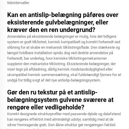
tidsintervaller.
Kan en antislip-belægning påføres over
eksisterende gulvbelægninger, eller
kræver den en ren undergrund?
Anvendelse på eksisterende belægninger er mulig, hvis det tidligere
system er godt tilklistret, kemisk kompatibelt og korrekt forberedt ved
slibning for at skabe en mekanisk tilklistringsflade. Den stærkeste og
længst holdbare installation opnås dog ved direkte anvendelse på
forberedt, bar underlag, hvor kemiske tilklistringsmekanismer
supplerer den mekaniske tilklistring. Eksisterende belægninger, der
viser tegn på afbladning, dårlig kemisk modstandsdygtighed eller
ukompatibel kemisk sammensætning, skal fuldstændigt fjernes for at
undgå for tidlig svigt af det nye antislip-belægningsystem.
Gør den ru tekstur på et antislip-
belægningsystem gulvene sværere at
rengøre eller vedligeholde?
Korrekt designede strukturprofiler med passende dybde og dalafstand
kan rengøres effektivt med almindeligt udstyr, samtidig med at de
sikrer fremragende greb. Den åbne struktur gør rengøringen faktisk