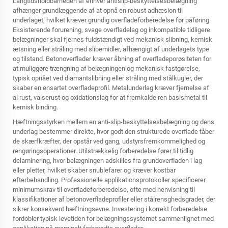
Langtidsholdbarheden af enhver antislip-beskyttelsesbelægning
afhænger grundlæggende af at opnå en robust adhæsion til
underlaget, hvilket kræver grundig overfladeforberedelse før påføring.
Eksisterende forurening, svage overfladelag og inkompatible tidligere
belægninger skal fjernes fuldstændigt ved mekanisk slibning, kemisk
ætsning eller stråling med slibemidler, afhængigt af underlagets type
og tilstand. Betonoverflader kræver åbning af overfladeporøsiteten for
at muliggøre trængning af belægningen og mekanisk fastgørelse,
typisk opnået ved diamantslibning eller stråling med stålkugler, der
skaber en ensartet overfladeprofil. Metalunderlag kræver fjernelse af
al rust, valserust og oxidationslag for at fremkalde ren basismetal til
kemisk binding.
Hæftningsstyrken mellem en anti-slip-beskyttelsesbelægning og dens
underlag bestemmer direkte, hvor godt den strukturede overflade tåber
de skærfkræfter, der opstår ved gang, udstyrsfremkommelighed og
rengøringsoperationer. Utilstrækkelig forberedelse fører til tidlig
delaminering, hvor belægningen adskilles fra grundoverfladen i lag
eller pletter, hvilket skaber snublefarer og kræver kostbar
efterbehandling. Professionelle applikationsprotokoller specificerer
minimumskrav til overfladeforberedelse, ofte med henvisning til
klassifikationer af betonoverfladeprofiler eller stålrensghedsgrader, der
sikrer konsekvent hæftningsevne. Investering i korrekt forberedelse
fordobler typisk levetiden for belægningssystemet sammenlignet med