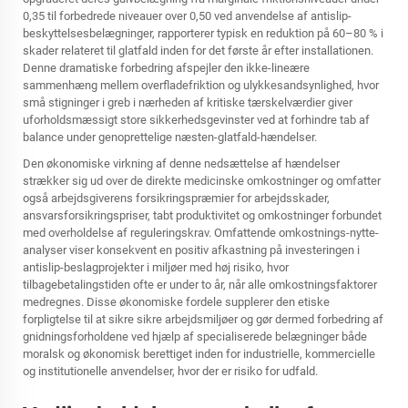
0,35 til forbedrede niveauer over 0,50 ved anvendelse af antislip-
beskyttelsesbelægninger, rapporterer typisk en reduktion på 60–80 % i
skader relateret til glatfald inden for det første år efter installationen.
Denne dramatiske forbedring afspejler den ikke-lineære
sammenhæng mellem overfladefriktion og ulykkesandsynlighed, hvor
små stigninger i greb i nærheden af kritiske tærskelværdier giver
uforholdsmæssigt store sikkerhedsgevinster ved at forhindre tab af
balance under genoprettelige næsten-glatfald-hændelser.
Den økonomiske virkning af denne nedsættelse af hændelser
strækker sig ud over de direkte medicinske omkostninger og omfatter
også arbejdsgiverens forsikringspræmier for arbejdsskader,
ansvarsforsikringspriser, tabt produktivitet og omkostninger forbundet
med overholdelse af reguleringskrav. Omfattende omkostnings-nytte-
analyser viser konsekvent en positiv afkastning på investeringen i
antislip-beslagprojekter i miljøer med høj risiko, hvor
tilbagebetalingstiden ofte er under to år, når alle omkostningsfaktorer
medregnes. Disse økonomiske fordele supplerer den etiske
forpligtelse til at sikre sikre arbejdsmiljøer og gør dermed forbedring af
gnidningsforholdene ved hjælp af specialiserede belægninger både
moralsk og økonomisk berettiget inden for industrielle, kommercielle
og institutionelle anvendelser, hvor der er risiko for udfald.