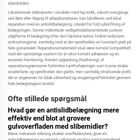
standstiden.
Lokaliserede slidmønstre i områder med høj trafik, såsom overgange
ved døre eller tilgang til arbejdsstationer, kan håndteres ved lokal
reparation med en antislidbelægning i stedet for fuld udskiftning af
belægningen. Denne målrettede vedligeholdelsesmetode justerer
udgifterne til belægning efter den faktiske behov, hvilket reducerer
omkostningerne, samtidig med at der opretholdes en konstant greb på
hele gulvarealet. Reparationsmaterialet skal være kemisk kompatibelt
med det oprindelige system for at sikre korrekt adhæsion og en
ensartet fremtoning. Korrekt udgladning (feathering) af
reparationsgrænserne forhindrer kantforhøjninger, som kunne skabe
snublefarer, og opretholder den glatte, men samtidig strukturede profil,
der er afgørende for både sikkerhed og rengøringseffektivitet gennem
hele belægningens levetid.
Ofte stillede spørgsmål
Hvad gør en antislidbelægning mere
effektiv end blot at grovere
gulvoverfladen med slibemidler?
Mens mekanisk slibning skaber overfladeruhed, giver en
antislidbelægning en teknisk udformet struktur med kontrolleret