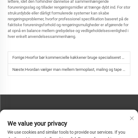
lettere, idet den forhindrer dannelse af sammenhængende
forureningsslag og tillader rengøringsmidler at trænge dybt ind. For stor
strukurdybde eller dårligt formulerede systemer kan skabe
rengøringsproblemer, hvorfor professionel specifikation baseret på de
faktiske forureningsforhold og rengøringsmuligheder er afgørende for
at opnå en balance mellem grebydelse og vedligeholdelsesvenlighed i
hver enkelt anvendelsessammenhæng.
Forrige:
Hvorfor bør kommercielle køkkener bruge specialiseret antislip-gulvbelægning til at forebygge ulykker?
Næste:
Hvordan vælger man mellem termoplast, maling og tape til permanente vejmærkninger?
KONTAKT OS
We value your privacy
Telefon:
+86-13793890209
We use cookies and similar tools to provide our services. If you
Tlf.:
+86-13793890209