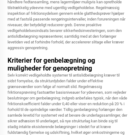
håndtere fedtansamling, mens lagermiljøer muligvis kan opretholde
tilstrækkelig ydeevne med ugentlig vedligeholdelse. Regelmæssig
inspektion af friktionsydelsen gennem enkle glatthedsprøver hjælper
med at fastslå passende rengøringsintervaller, inden forureningen når
niveauer, der betydeligt reducerer greb. Denne proaktive
vedligeholdelsesindsats bevarer sikkerhedsinvesteringen, som den
antislidbelægning repræsenterer, samtidig med at den forlænger
levetiden ved at forhindre forhold, der accelererer slitage eller kræver
aggressiv genopretning.
Kriterier for genbelægning og
muligheder for genopretning
Selv korrekt vedligeholdte systemer til antislidbelægning kræver til
sidst fornyelse, da strukturdybden falder under effektive
grænseværdier som følge af normalt slid. Regelmæssig
friktionsprøvning fastsætter basisniveauer for ydeevnen, som vejleder
beslutninger om genbelægning; indgreb anbefales typisk, når den våde
friktionskoefficient falder under 0,40 eller viser en reduktion på 20 % i
forhold til de oprindelige værdier. Tidlig genbelægning forlænger den
samlede levetid for systemet ved at bevare de underlagssamlinger, der
sikrer adhæsion til underlaget, så nye strukturlag kan binde sig til
stadig intakte eksisterende belægninger i stedet for at kræve
fuldstændig fjernelse og udskiftning, hvilket øger omkostningerne og