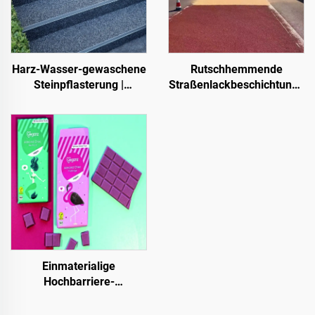
Harz-Wasser-gewaschene
Rutschhemmende
Steinpflasterung |
Straßenlackbeschichtung |
Knochenförmige
Mehrsubstrat-
Kieselsteine, Kristallsteine,
Schutzbeschichtung für
Steinteppich für
innen- und außenliegende
gewerbliche und private
Fahrbahnen
Anwendungen
Einmaterialige
Hochbarriere-
Papiergrundlage für
Verpackungslösungen von