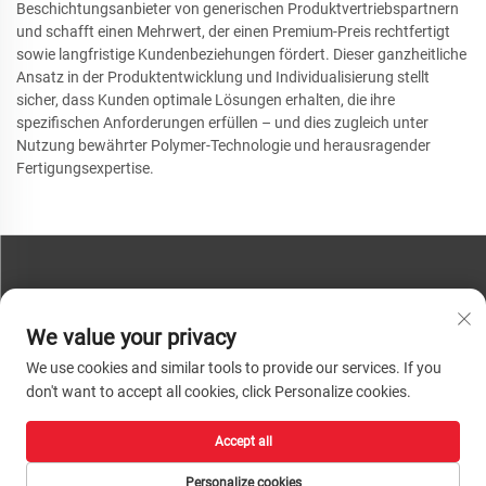
Beschichtungsanbieter von generischen Produktvertriebspartnern
und schafft einen Mehrwert, der einen Premium-Preis rechtfertigt
sowie langfristige Kundenbeziehungen fördert. Dieser ganzheitliche
Ansatz in der Produktentwicklung und Individualisierung stellt
sicher, dass Kunden optimale Lösungen erhalten, die ihre
spezifischen Anforderungen erfüllen – und dies zugleich unter
Nutzung bewährter Polymer-Technologie und herausragender
Fertigungsexpertise.
KONTAKTIEREN SIE UNS
We value your privacy
Telefon:
+86-13793890209
We use cookies and similar tools to provide our services. If you
Tel.:
+86-13793890209
don't want to accept all cookies, click Personalize cookies.
E-Mail:
[email protected]
Accept all
Urheberrecht © 2026 Shandong Huacheng High-Tech Material Technology Co.,
Ltd. Alle Rechte vorbehalten. |
Datenschutzrichtlinie
Personalize cookies