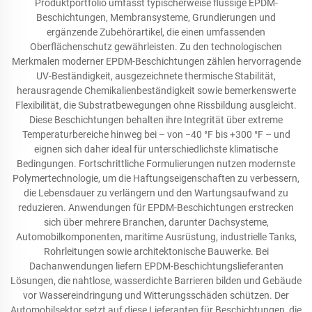
Produktportfolio umfasst typischerweise flüssige EPDM-
Beschichtungen, Membransysteme, Grundierungen und
ergänzende Zubehörartikel, die einen umfassenden
Oberflächenschutz gewährleisten. Zu den technologischen
Merkmalen moderner EPDM-Beschichtungen zählen hervorragende
UV-Beständigkeit, ausgezeichnete thermische Stabilität,
herausragende Chemikalienbeständigkeit sowie bemerkenswerte
Flexibilität, die Substratbewegungen ohne Rissbildung ausgleicht.
Diese Beschichtungen behalten ihre Integrität über extreme
Temperaturbereiche hinweg bei – von −40 °F bis +300 °F – und
eignen sich daher ideal für unterschiedlichste klimatische
Bedingungen. Fortschrittliche Formulierungen nutzen modernste
Polymertechnologie, um die Haftungseigenschaften zu verbessern,
die Lebensdauer zu verlängern und den Wartungsaufwand zu
reduzieren. Anwendungen für EPDM-Beschichtungen erstrecken
sich über mehrere Branchen, darunter Dachsysteme,
Automobilkomponenten, maritime Ausrüstung, industrielle Tanks,
Rohrleitungen sowie architektonische Bauwerke. Bei
Dachanwendungen liefern EPDM-Beschichtungslieferanten
Lösungen, die nahtlose, wasserdichte Barrieren bilden und Gebäude
vor Wassereindringung und Witterungsschäden schützen. Der
Automobilsektor setzt auf diese Lieferanten für Beschichtungen, die