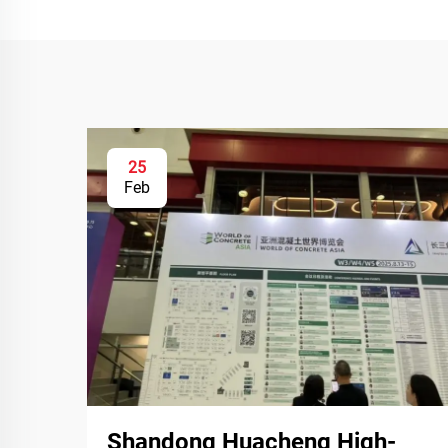
25
Feb
Shandong Huacheng High-