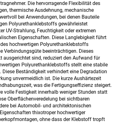
ragnehmer. Die hervorragende Flexibilität des
gungen, thermische Ausdehnung, mechanische
wertvoll bei Anwendungen, bei denen Bauteile
en Polyurethanklebstoffs gewährleistet
r UV-Strahlung, Feuchtigkeit oder extremen
lischen Eigenschaften. Diese Langlebigkeit führt
t des hochwertigen Polyurethanklebstoffs
die Verbindungsgüte beeinträchtigen. Dieses
t ausgerichtet sind, reduziert den Aufwand für
ertigen Polyurethanklebstoffs stellt eine stabile
 Diese Beständigkeit verhindert eine Degradation
rkung unvermeidlich ist. Die kurze Aushärtezeit
habungszeit, was die Fertigungseffizienz steigert.
 volle Festigkeit innerhalb weniger Stunden statt
ose Oberflächenveredelung bei sichtbaren
ere bei Automobil- und architektonischen
Eigenschaften thixotroper hochwertiger
berkopfmontagen, ohne dass der Klebstoff tropft