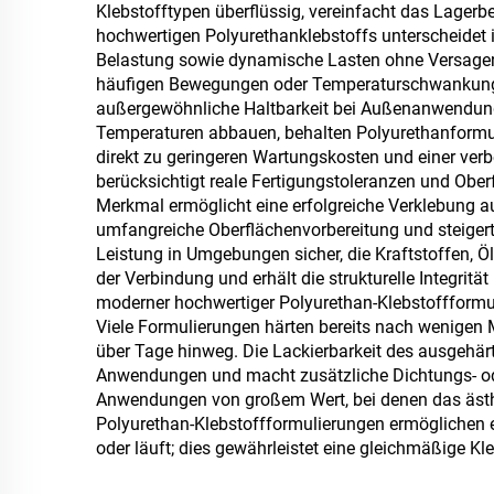
Auße
Klebstofftypen überflüssig, vereinfacht das Lagerb
hochwertigen Polyurethanklebstoffs unterscheidet 
Belastung sowie dynamische Lasten ohne Versagen z
häufigen Bewegungen oder Temperaturschwankungen
außergewöhnliche Haltbarkeit bei Außenanwendunge
Besp
Temperaturen abbauen, behalten Polyurethanformuli
direkt zu geringeren Wartungskosten und einer verb
berücksichtigt reale Fertigungstoleranzen und Ober
Merkmal ermöglicht eine erfolgreiche Verklebung au
Tie
umfangreiche Oberflächenvorbereitung und steigert 
Leistung in Umgebungen sicher, die Kraftstoffen, Ö
der Verbindung und erhält die strukturelle Integrit
Unter
moderner hochwertiger Polyurethan-Klebstoffformul
Viele Formulierungen härten bereits nach wenigen M
über Tage hinweg. Die Lackierbarkeit des ausgehär
Anwendungen und macht zusätzliche Dichtungs- ode
Anwendungen von großem Wert, bei denen das ästhet
Polyurethan-Klebstoffformulierungen ermöglichen e
oder läuft; dies gewährleistet eine gleichmäßige Kl