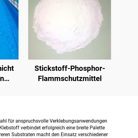
icht
Stickstoff-Phosphor-
en
Flammschutzmittel
. für
ächer
er
en Wahl für anspruchsvolle Verklebungsanwendungen
lebstoff verbindet erfolgreich eine breite Palette
hreren Substraten macht den Einsatz verschiedener