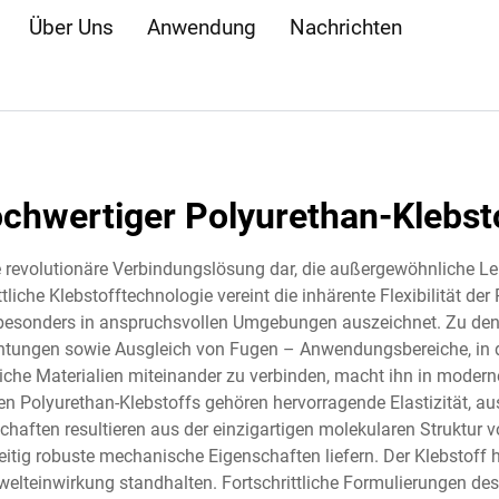
Über Uns
Anwendung
Nachrichten
chwertiger Polyurethan-Klebst
e revolutionäre Verbindungslösung dar, die außergewöhnliche Leis
liche Klebstofftechnologie vereint die inhärente Flexibilität de
ich besonders in anspruchsvollen Umgebungen auszeichnet. Zu de
ichtungen sowie Ausgleich von Fugen – Anwendungsbereiche, in
iche Materialien miteinander zu verbinden, macht ihn in moder
 Polyurethan-Klebstoffs gehören hervorragende Elastizität, a
haften resultieren aus der einzigartigen molekularen Struktur 
eitig robuste mechanische Eigenschaften liefern. Der Klebstoff h
welteinwirkung standhalten. Fortschrittliche Formulierungen de