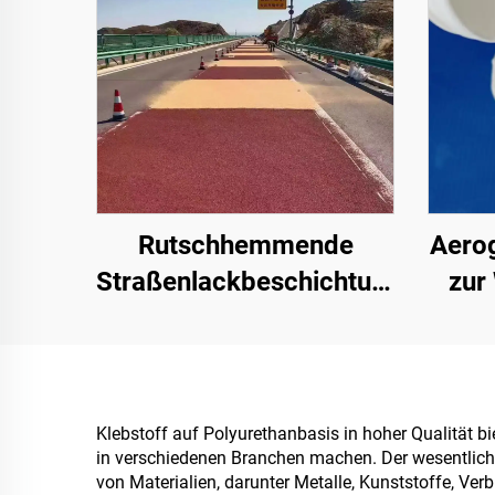
Rutschhemmende
Aero
Straßenlackbeschichtung
zur
| Mehrsubstrat-
Sch
Schutzbeschichtung für
abs
innen- und
Fe
außenliegende
Schi
Klebstoff auf Polyurethanbasis in hoher Qualität 
in verschiedenen Branchen machen. Der wesentliche Vo
Fahrbahnen
für 
von Materialien, darunter Metalle, Kunststoffe, Ve