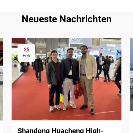
Neueste Nachrichten
25
Feb
Shandong Huacheng High-