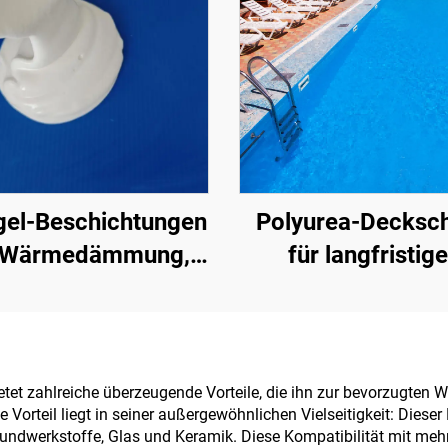
gel-Beschichtungen
Polyurea-Decksch
 Wärmedämmung,
für langfristig
alldämmung und -
Wasserschutz, z. B
orption sowie zur
Schwimmbäder, D
uchtigkeits- und
und Badezimm
mmelpilzresistenz
bietet zahlreiche überzeugende Vorteile, die ihn zur bevorzugt
rteil liegt in seiner außergewöhnlichen Vielseitigkeit: Dieser K
Dach, Wintergarten,
rbundwerkstoffe, Glas und Keramik. Diese Kompatibilität mit me