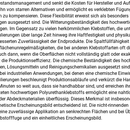
nwand, Innenwand,
estandsmanagement und senkt die Kosten für Hersteller und Auft
ihn von starren Alternativen und ermöglicht es verklebten Fü
Trennwand,
u kompensieren. Diese Flexibilität erweist sich als besonders 
Schlafzimmer,
 ausgesetzt sind. Die Witterungsbeständigkeit des hochwertig
n. Im Gegensatz zu vielen herkömmlichen Klebstoffen, die unte
rechungsraum und
erungen über lange Zeit hinweg ihre Haftfestigkeit und physika
Klassenzimmer,
esserten Zuverlässigkeit der Endprodukte. Die Spaltfüllfähigkei
flächenunregelmäßigkeiten, die bei anderen Klebstoffarten oft 
Karaoke-Bar,
ch dann, wenn die Oberflächen nicht vollständig glatt oder exak
fgarage, privates
die Produktionseffizienz. Die chemische Beständigkeit des hochw
len, Lösungsmitteln und Reinigungschemikalien ausgesetzt sind.
Heimkino im
ät bei industriellen Anwendungen, bei denen eine chemische Einwi
geschoss, Untergro
ierungen beschleunigt Produktionsabläufe und verkürzt die Hand
inuten so weit aus, dass sie handhabbar sind, und erreichen ihre
teten hochwertigen Polyurethanklebstoffs ermöglicht eine nahtl
r Abdeckmaterialien überflüssig. Dieses Merkmal ist insbesond
ische Erscheinungsbild entscheidend ist. Die nicht-rinnenden 
ine zuverlässige Applikation an senkrechten Flächen und bei Ü
ebstofffuge und ein einheitliches Erscheinungsbild.