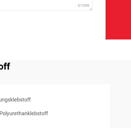
0/1000
off
ungsklebstoff
olyurethanklebstoff