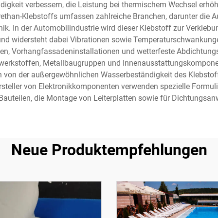
ndigkeit verbessern, die Leistung bei thermischem Wechsel erhö
han-Klebstoffs umfassen zahlreiche Branchen, darunter die Au
nik. In der Automobilindustrie wird dieser Klebstoff zur Verkle
nd widersteht dabei Vibrationen sowie Temperaturschwankunge
ungen, Vorhangfassadeninstallationen und wetterfeste Abdichtun
dwerkstoffen, Metallbaugruppen und Innenausstattungskompone
von der außergewöhnlichen Wasserbeständigkeit des Klebstoffs 
teller von Elektronikkomponenten verwenden spezielle Formul
 Bauteilen, die Montage von Leiterplatten sowie für Dichtungsa
Neue Produktempfehlungen