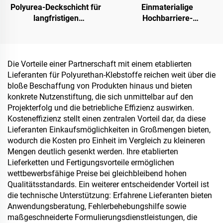
Polyurea-Deckschicht für
Einmaterialige
langfristigen
Hochbarriere-
Wasserschutz, z. B. für
Papiergrundlage für
Schwimmbäder, Dächer
Verpackungslösungen von
und Badezimmer
Produkten wie Tee,
Kaffee, Nüssen,
Die Vorteile einer Partnerschaft mit einem etablierten
Schokolade, Gebäck und
Lieferanten für Polyurethan-Klebstoffe reichen weit über die
Gewürzen
bloße Beschaffung von Produkten hinaus und bieten
konkrete Nutzenstiftung, die sich unmittelbar auf den
Projekterfolg und die betriebliche Effizienz auswirken.
Kosteneffizienz stellt einen zentralen Vorteil dar, da diese
Lieferanten Einkaufsmöglichkeiten in Großmengen bieten,
wodurch die Kosten pro Einheit im Vergleich zu kleineren
Mengen deutlich gesenkt werden. Ihre etablierten
Lieferketten und Fertigungsvorteile ermöglichen
wettbewerbsfähige Preise bei gleichbleibend hohen
Qualitätsstandards. Ein weiterer entscheidender Vorteil ist
die technische Unterstützung: Erfahrene Lieferanten bieten
Anwendungsberatung, Fehlerbehebungshilfe sowie
maßgeschneiderte Formulierungsdienstleistungen, die