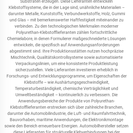
Substraten erzeugen. Diese Lieferanten entwickeln
Klebstoffsysteme, die in der Lage sind, unähnliche Materialien –
darunter Metalle, Kunststoffe, Verbundwerkstoffe, Holz, Gummi
und Glas – mit bemerkenswerter Haftfestigkeit miteinander zu
verbinden. Zu den technologischen Merkmalen moderner
Polyurethan-Klebstofflieferanten zählen fortschrittliche
Chemielabore, in denen Formulierer maßgeschneiderte Lösungen
entwickeln, die spezifisch auf Anwendungsanforderungen
abgestimmt sind. Ihre Produktionsstätten nutzen hochpräzise
Mischtechnik, Qualitätskontrollsysteme sowie automatisierte
Verpackungslinien, um eine konsistente Produktleistung
sicherzustellen. Viele Lieferanten investieren erheblich in
Forschungs- und Entwicklungsprogramme, um Eigenschaften der
Klebstoffe – wie Aushärtungsgeschwindigkeit,
Temperaturbeständigkeit, chemische Verträglichkeit und
Umweltbeständigkeit – kontinuierlich zu verbessern. Die
Anwendungsbereiche der Produkte von Polyurethan-
Klebstofflieferanten erstrecken sich über zahlreiche Branchen,
darunter die Automobilindustrie, die Luft- und Raumfahrttechnik,
Bauvorhaben, maritime Anwendungen, die Elektronikmontage
sowie den Bereich erneuerbare Energien. Automobilhersteller setzen
diese Lieferanten für strukturelle Klebverbindungen bei der