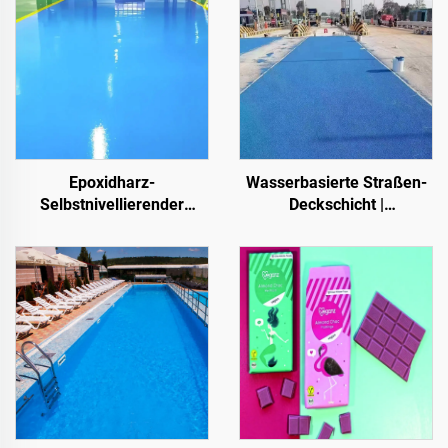
Epoxidharz-
Wasserbasierte Straßen-
Selbstnivellierender
Deckschicht |
Farbsandboden | Für
Mehrsubstrat-
gewerbliche, industrielle
Farbumschicht für innen-
und hochwertige
und außenliegende
Wohnprojekte
Fahrbahnen