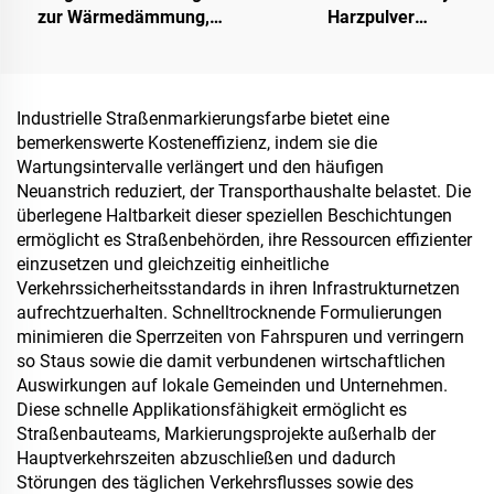
zur Wärmedämmung,
Harzpulver
Schalldämmung und -
(Holzleimpulver /
absorption sowie zur
Pulverklebstoff) zur
Feuchtigkeits- und
Herstellung von
Schimmelpilzresistenz für
Spanplatten, darunter
Industrielle Straßenmarkierungsfarbe bietet eine
Dach, Wintergarten,
Mehrschicht-Sperrholz,
bemerkenswerte Kosteneffizienz, indem sie die
Außenwand, Innenwand,
Feinholzplatten, Öko-
Wartungsintervalle verlängert und den häufigen
Trennwand, Schlafzimmer,
Platten, furnierte
Neuanstrich reduziert, der Transporthaushalte belastet. Die
Besprechungsraum und
Spanplatten usw.
überlegene Haltbarkeit dieser speziellen Beschichtungen
Klassenzimmer, Karaoke-
ermöglicht es Straßenbehörden, ihre Ressourcen effizienter
Bar, Tiefgarage, privates
einzusetzen und gleichzeitig einheitliche
Heimkino im
Verkehrssicherheitsstandards in ihren Infrastrukturnetzen
Untergeschoss, Untergro
aufrechtzuerhalten. Schnelltrocknende Formulierungen
minimieren die Sperrzeiten von Fahrspuren und verringern
so Staus sowie die damit verbundenen wirtschaftlichen
Auswirkungen auf lokale Gemeinden und Unternehmen.
Diese schnelle Applikationsfähigkeit ermöglicht es
Straßenbauteams, Markierungsprojekte außerhalb der
Hauptverkehrszeiten abzuschließen und dadurch
Störungen des täglichen Verkehrsflusses sowie des