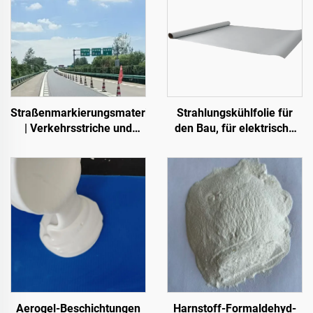
Straßenmarkierungsmaterialien
Strahlungskühlfolie für
| Verkehrsstriche und
den Bau, für elektrische
Schildmarkierungen für
Geräte, für industrielle und
Asphalt- und
spezielle Lagerhallen,
Betonfahrbahnen
Öltanks, Getreidelager,
Verkehrseinrichtungen
und Außenanlagen sowie
für neu entstehende
Lebensstil-Anwendungen
Aerogel-Beschichtungen
Harnstoff-Formaldehyd-