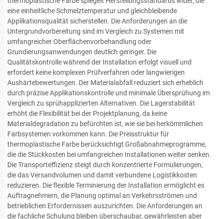
thermoplastische Farbe spiegelt Herstellungsstandards wider, die
eine einheitliche Schmelztemperatur und gleichbleibende
Applikationsqualität sicherstellen. Die Anforderungen an die
Untergrundvorbereitung sind im Vergleich zu Systemen mit
umfangreicher Oberflächenvorbehandlung oder
Grundierungsanwendungen deutlich geringer. Die
Qualitätskontrolle während der Installation erfolgt visuell und
erfordert keine komplexen Prüfverfahren oder langwierigen
Aushärtebewertungen. Der Materialabfall reduziert sich erheblich
durch präzise Applikationskontrolle und minimale Übersprühung im
Vergleich zu sprühapplizierten Alternativen. Die Lagerstabilität
erhöht die Flexibilität bei der Projektplanung, da keine
Materialdegradation zu befürchten ist, wie sie bei herkömmlichen
Farbsystemen vorkommen kann. Die Preisstruktur für
thermoplastische Farbe berücksichtigt Großabnahmeprogramme,
die die Stückkosten bei umfangreichen Installationen weiter senken.
Die Transporteffizienz steigt durch konzentrierte Formulierungen,
die das Versandvolumen und damit verbundene Logistikkosten
reduzieren. Die flexible Terminierung der Installation ermöglicht es
Auftragnehmern, die Planung optimal an Verkehrsströmen und
betrieblichen Erfordernissen auszurichten. Die Anforderungen an
die fachliche Schulung bleiben überschaubar, gewährleisten aber