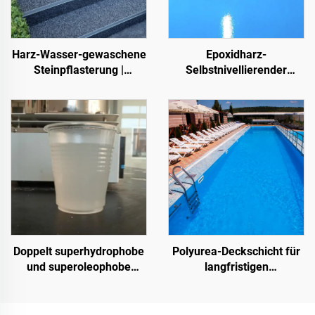
Harz-Wasser-gewaschene
Epoxidharz-
Steinpflasterung |
Selbstnivellierender
Knochenförmige
Farbsandboden | Für
Kieselsteine, Kristallsteine,
gewerbliche, industrielle
Steinteppich für
und hochwertige
gewerbliche und private
Wohnprojekte
Anwendungen
Doppelt superhydrophobe
Polyurea-Deckschicht für
und superoleophobe
langfristigen
Deckschicht zur
Wasserschutz, z. B. für
Verwendung mit
Schwimmbäder, Dächer
Strahlungskühlbeschichtungen
und Badezimmer