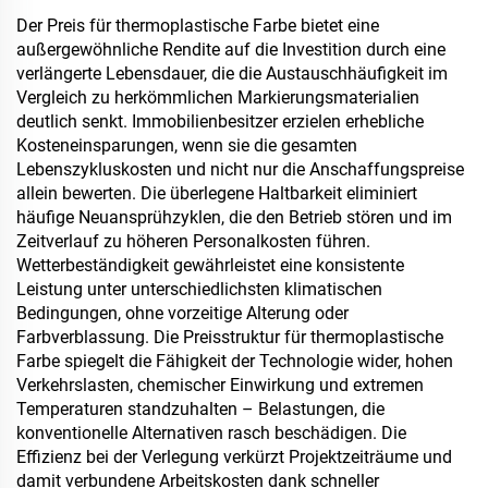
oder in anderen
Der Preis für thermoplastische Farbe bietet eine
Szenarien, bei denen
außergewöhnliche Rendite auf die Investition durch eine
hydrophobe und
verlängerte Lebensdauer, die die Austauschhäufigkeit im
oleophobe Eigenschaften
Vergleich zu herkömmlichen Markierungsmaterialien
erforderlich sind
deutlich senkt. Immobilienbesitzer erzielen erhebliche
Kosteneinsparungen, wenn sie die gesamten
Lebenszykluskosten und nicht nur die Anschaffungspreise
allein bewerten. Die überlegene Haltbarkeit eliminiert
häufige Neuansprühzyklen, die den Betrieb stören und im
Zeitverlauf zu höheren Personalkosten führen.
Wetterbeständigkeit gewährleistet eine konsistente
Leistung unter unterschiedlichsten klimatischen
Bedingungen, ohne vorzeitige Alterung oder
Farbverblassung. Die Preisstruktur für thermoplastische
Farbe spiegelt die Fähigkeit der Technologie wider, hohen
Verkehrslasten, chemischer Einwirkung und extremen
Temperaturen standzuhalten – Belastungen, die
konventionelle Alternativen rasch beschädigen. Die
Effizienz bei der Verlegung verkürzt Projektzeiträume und
damit verbundene Arbeitskosten dank schneller