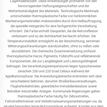
Lagerhallenböden. Diese Anwendungen profitieren von den
hervorragenden Haftungseigenschaften und der
Wetterbeständigkeit des Materials. Technologische Merkmale
unterscheiden thermoplastische Farbe von herkömmlichen
Markierungsmaterialien insbesondere durch ihre Heißauftragung,
die spezielle Heizgeräte für eine fachgerechte Verarbeitung
erfordert. Die Farbe enthält Glasperlen, die die Retroreflexion
verbessern und so die Sichtbarkeit bei Nacht erhöhen. Die
Temperaturstabilität ermöglicht es der Beschichtung, extremen
Witterungsschwankungen standzuhalten, ohne zu reißen oder
abzublättern. Die chemische Zusammensetzung umfasst
thermoplastische Harze, Pigmente, Füllstoffe und reflektierende
Komponenten, die zur Langlebigkeit und Leistungsfähigkeit
beitragen. Die Verarbeitungstemperaturen liegen typischerweise
zwischen 200 und 220 Grad Celsius während der
Applikationsphase. Die Anwendungsbereiche erstrecken sich über
verschiedene Sektoren, darunter Straßenbauverwaltungen,
Flughafenbehörden, gewerbliche Immobilienbesitzer sowie
Betreiber industrieller Anlagen. Kommunale Regierungen geben
thermoplastische Farbe häufig für Zebrastreifen,
Fahrstreifentrenner und Verkehrssteuerungsmarkierungen vor, da
sie eine besonders lange Nutzungsdauer aufweist. Kunden aus dem