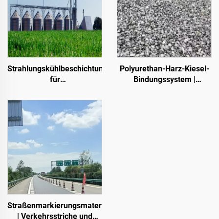
Strahlungskühlbeschichtungen
Polyurethan-Harz-Kiesel-
für
Bindungssystem |
Transformatorkabinettgehäuse,
Hydroxypropyl-
Farbstahl-
Polyurethan für
Dachplattenfabrikgebäude,
Landschaftsgestaltung
Getreidespeicherbehälter,
und Dekoration
Öltanks
Straßenmarkierungsmaterialien
| Verkehrsstriche und