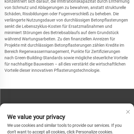
konzentriert sich darauf, die Infiltrationskapazität durch Entfernung
von Schmutz und Ablagerungen zu bewahren, anstatt strukturelle
Schäden, Rissbildungen oder Fugenverschleiß zu beheben. Die
verlängerte Nutzungsdauer von durchlässigen Betonpflasterungen
senkt die Lebenszyklus-Kosten für Ersatzmaßnahmen und
minimiert Störungen des Betriebsablaufs auf dem Grundstück
während Wartungsarbeiten. Zu den finanziellen Anreizen für
Projekte mit durchlässigen Betonpflasterungen zählen Kredite im
Bereich Regenwassermanagement, Punkte für Zertifizierungen
nach Green-Building-Standards sowie mögliche steuerliche Vorteile
für nachhaltige Bauweisen – all dies verstärkt die wirtschaftlichen
Vorteile dieser innovativen Pflasterungstechnologie.
KONTAKTIEREN SIE UNS
We value your privacy
Telefon:
+86-13793890209
We use cookies and similar tools to provide our services. If you
Tel.:
+86-13793890209
don't want to accept all cookies, click Personalize cookies.