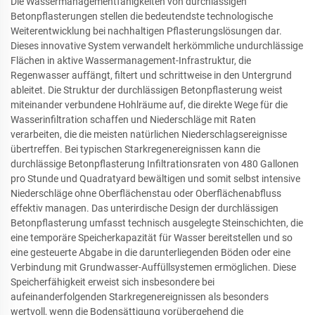
Die Wassermanagementfähigkeiten von durchlässigen
Betonpflasterungen stellen die bedeutendste technologische
Weiterentwicklung bei nachhaltigen Pflasterungslösungen dar.
Dieses innovative System verwandelt herkömmliche undurchlässige
Flächen in aktive Wassermanagement-Infrastruktur, die
Regenwasser auffängt, filtert und schrittweise in den Untergrund
ableitet. Die Struktur der durchlässigen Betonpflasterung weist
miteinander verbundene Hohlräume auf, die direkte Wege für die
Wasserinfiltration schaffen und Niederschläge mit Raten
verarbeiten, die die meisten natürlichen Niederschlagsereignisse
übertreffen. Bei typischen Starkregenereignissen kann die
durchlässige Betonpflasterung Infiltrationsraten von 480 Gallonen
pro Stunde und Quadratyard bewältigen und somit selbst intensive
Niederschläge ohne Oberflächenstau oder Oberflächenabfluss
effektiv managen. Das unterirdische Design der durchlässigen
Betonpflasterung umfasst technisch ausgelegte Steinschichten, die
eine temporäre Speicherkapazität für Wasser bereitstellen und so
eine gesteuerte Abgabe in die darunterliegenden Böden oder eine
Verbindung mit Grundwasser-Auffüllsystemen ermöglichen. Diese
Speicherfähigkeit erweist sich insbesondere bei
aufeinanderfolgenden Starkregenereignissen als besonders
wertvoll, wenn die Bodensättigung vorübergehend die