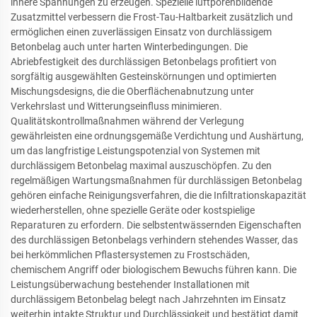
innere Spannungen zu erzeugen. Spezielle luftporenbildende
Zusatzmittel verbessern die Frost-Tau-Haltbarkeit zusätzlich und
ermöglichen einen zuverlässigen Einsatz von durchlässigem
Betonbelag auch unter harten Winterbedingungen. Die
Abriebfestigkeit des durchlässigen Betonbelags profitiert von
sorgfältig ausgewählten Gesteinskörnungen und optimierten
Mischungsdesigns, die die Oberflächenabnutzung unter
Verkehrslast und Witterungseinfluss minimieren.
Qualitätskontrollmaßnahmen während der Verlegung
gewährleisten eine ordnungsgemäße Verdichtung und Aushärtung,
um das langfristige Leistungspotenzial von Systemen mit
durchlässigem Betonbelag maximal auszuschöpfen. Zu den
regelmäßigen Wartungsmaßnahmen für durchlässigen Betonbelag
gehören einfache Reinigungsverfahren, die die Infiltrationskapazität
wiederherstellen, ohne spezielle Geräte oder kostspielige
Reparaturen zu erfordern. Die selbstentwässernden Eigenschaften
des durchlässigen Betonbelags verhindern stehendes Wasser, das
bei herkömmlichen Pflastersystemen zu Frostschäden,
chemischem Angriff oder biologischem Bewuchs führen kann. Die
Leistungsüberwachung bestehender Installationen mit
durchlässigem Betonbelag belegt nach Jahrzehnten im Einsatz
weiterhin intakte Struktur und Durchlässigkeit und bestätigt damit