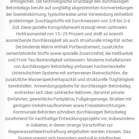
ermöglichen. Die technologische Grundlage des durchlässigen
Betonbelags beruht auf sorgfältig abgestimmten Kornverteilungen
der Gesteinskörnung, typischerweise unter Verwendung einheitlich
grobkörniger Zuschlagstoffe mit Durchmessern von 3/8 bis 3/4
Zoll. Diese gezielte Korngrößenwahl erzeugt einen optimalen
Hohlraumanteil von 15–25 Prozent und stellt so sowohl
ausreichende Durchlässigkeit als auch strukturelle Integrität sicher.
Die bindende Matrix enthält Portlandzement, zusätzliche
zementähnliche Stoffe sowie spezielle Zusatzmittel, die Haltbarkeit
und Frost-Tau-Beständigkeit verbessern. Moderne Installationen
von durchlässigem Betonbelag umfassen hochentwickelte
Unterschichten-Systeme mit sortenreinen Steinschichten, die
zusätzliche Wasserspeicherkapazität und strukturelle Tragfähigkeit
bereitstellen. Anwendungsgebiete für durchlässigen Betonbelag
erstrecken sich über zahlreiche Sektoren, darunter private
Einfahrten, gewerbliche Parkplätze, Fußgängerwege, Straßen mit
geringem Verkehrsaufkommen sowie Freizeiteinrichtungen.
Kommunale Behörden schreiben durchlässigen Betonbelag
zunehmend für nachhaltige Entwicklungsprojekte vor, insbesondere
in Gebieten, in denen strenge Vorschriften zur
Regenwasserbewirtschaftung eingehalten werden müssen. Das
System erweist sich besonders wertvoll in städtischen