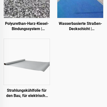
Polyurethan-Harz-Kiesel-
Wasserbasierte Straßen-
Bindungssystem |
Deckschicht |
Hydroxypropyl-
Mehrsubstrat-
Polyurethan für
Farbumschicht für innen-
Landschaftsgestaltung
und außenliegende
und Dekoration
Fahrbahnen
Strahlungskühlfolie für
den Bau, für elektrische
Geräte, für industrielle und
spezielle Lagerhallen,