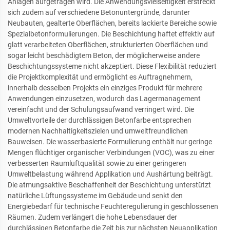
Anlagen aufgetragen wird. Die Anwendungsvielseitigkeit erstreckt
sich zudem auf verschiedene Betonuntergründe, darunter
Neubauten, gealterte Oberflächen, bereits lackierte Bereiche sowie
Spezialbetonformulierungen. Die Beschichtung haftet effektiv auf
glatt verarbeiteten Oberflächen, strukturierten Oberflächen und
sogar leicht beschädigtem Beton, der möglicherweise andere
Beschichtungssysteme nicht akzeptiert. Diese Flexibilität reduziert
die Projektkomplexität und ermöglicht es Auftragnehmern,
innerhalb desselben Projekts ein einziges Produkt für mehrere
Anwendungen einzusetzen, wodurch das Lagermanagement
vereinfacht und der Schulungsaufwand verringert wird. Die
Umweltvorteile der durchlässigen Betonfarbe entsprechen
modernen Nachhaltigkeitszielen und umweltfreundlichen
Bauweisen. Die wasserbasierte Formulierung enthält nur geringe
Mengen flüchtiger organischer Verbindungen (VOC), was zu einer
verbesserten Raumluftqualität sowie zu einer geringeren
Umweltbelastung während Applikation und Aushärtung beiträgt.
Die atmungsaktive Beschaffenheit der Beschichtung unterstützt
natürliche Lüftungssysteme im Gebäude und senkt den
Energiebedarf für technische Feuchteregulierung in geschlossenen
Räumen. Zudem verlängert die hohe Lebensdauer der
durchlässigen Betonfarbe die Zeit bis zur nächsten Neuapplikation