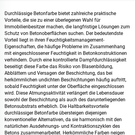
Öltanks, Getreidelager,
Verkehrseinrichtungen
Durchlässige Betonfarbe bietet zahlreiche praktische
und Außenanlagen sowie
Vorteile, die sie zu einer überlegenen Wahl für
für neu entstehende
Immobilienbesitzer machen, die langfristige Lösungen zum
Lebensstil-Anwendungen
Schutz von Betonoberflächen suchen. Der bedeutendste
Vorteil liegt in ihren Feuchtigkeitsmanagement-
Eigenschaften, die häufige Probleme im Zusammenhang
mit eingeschlossener Feuchtigkeit in Betonkonstruktionen
verhindern. Durch eine kontrollierte Dampfdurchlässigkeit
beseitigt diese Farbe das Risiko von Blasenbildung,
Abblättern und Versagen der Beschichtung, das bei
herkömmlichen undichten Beschichtungen häufig auftritt,
sobald Feuchtigkeit unter der Oberfläche eingeschlossen
wird. Diese Atmungsaktivität verlängert die Lebensdauer
sowohl der Beschichtung als auch des darunterliegenden
Betonsubstrats erheblich. Die Haltbarkeitsvorteile
durchlässiger Betonfarbe übersteigen diejenigen
konventioneller Alternativen, da sie harmonisch mit den
natürlichen Ausdehnungs- und Kontraktionszyklen des
Betons zusammenarbeitet. Herkömmliche Farben neigen