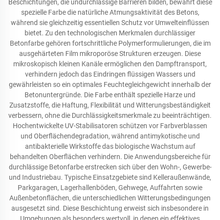
Beschichtungen, die undurchlässige Barrieren bilden, bewahrt diese
spezielle Farbe die natürliche Atmungsaktivität des Betons,
während sie gleichzeitig essentiellen Schutz vor Umwelteinflüssen
bietet. Zu den technologischen Merkmalen durchlässiger
Betonfarbe gehören fortschrittliche Polymerformulierungen, die im
ausgehärteten Film mikroporöse Strukturen erzeugen. Diese
mikroskopisch kleinen Kanäle ermöglichen den Dampftransport,
verhindern jedoch das Eindringen flüssigen Wassers und
gewährleisten so ein optimales Feuchtegleichgewicht innerhalb der
Betonuntergründe. Die Farbe enthält spezielle Harze und
Zusatzstoffe, die Haftung, Flexibilität und Witterungsbeständigkeit
verbessern, ohne die Durchlässigkeitsmerkmale zu beeinträchtigen.
Hochentwickelte UV-Stabilisatoren schützen vor Farbverblassen
und Oberflächendegradation, während antimykotische und
antibakterielle Wirkstoffe das biologische Wachstum auf
behandelten Oberflächen verhindern. Die Anwendungsbereiche für
durchlässige Betonfarbe erstrecken sich über den Wohn-, Gewerbe-
und Industriebau. Typische Einsatzgebiete sind Kelleraußenwände,
Parkgaragen, Lagerhallenböden, Gehwege, Auffahrten sowie
Außenbetonflächen, die unterschiedlichen Witterungsbedingungen
ausgesetzt sind. Diese Beschichtung erweist sich insbesondere in
Umgebungen als besonders wertvoll, in denen ein effektives