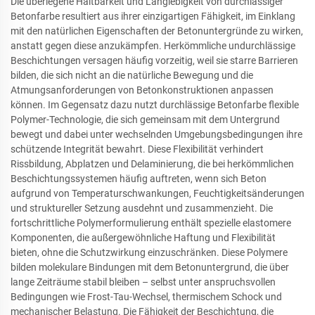
Die überlegene Haltbarkeit und Langlebigkeit von durchlässiger
Betonfarbe resultiert aus ihrer einzigartigen Fähigkeit, im Einklang
mit den natürlichen Eigenschaften der Betonuntergründe zu wirken,
anstatt gegen diese anzukämpfen. Herkömmliche undurchlässige
Beschichtungen versagen häufig vorzeitig, weil sie starre Barrieren
bilden, die sich nicht an die natürliche Bewegung und die
Atmungsanforderungen von Betonkonstruktionen anpassen
können. Im Gegensatz dazu nutzt durchlässige Betonfarbe flexible
Polymer-Technologie, die sich gemeinsam mit dem Untergrund
bewegt und dabei unter wechselnden Umgebungsbedingungen ihre
schützende Integrität bewahrt. Diese Flexibilität verhindert
Rissbildung, Abplatzen und Delaminierung, die bei herkömmlichen
Beschichtungssystemen häufig auftreten, wenn sich Beton
aufgrund von Temperaturschwankungen, Feuchtigkeitsänderungen
und struktureller Setzung ausdehnt und zusammenzieht. Die
fortschrittliche Polymerformulierung enthält spezielle elastomere
Komponenten, die außergewöhnliche Haftung und Flexibilität
bieten, ohne die Schutzwirkung einzuschränken. Diese Polymere
bilden molekulare Bindungen mit dem Betonuntergrund, die über
lange Zeiträume stabil bleiben – selbst unter anspruchsvollen
Bedingungen wie Frost-Tau-Wechsel, thermischem Schock und
mechanischer Belastung. Die Fähigkeit der Beschichtung, die