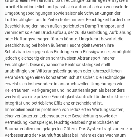
strukturellem Verfall führt. Das Feuchtigkeitsmanagementsystem
arbeitet kontinuierlich und passt sich automatisch an wechselnde
Umgebungsbedingungen sowie saisonale Schwankungen der
Luftfeuchtigkeit an. In Zeiten hoher innerer Feuchtigkeit fördert die
Beschichtung den nach außen gerichteten Dampftransport und
verhindert so einen Druckaufbau, der zu Blasenbildung, Aufblähung
oder Haftungsversagen führen könnte. Umgekehrt bewahrt die
Beschichtung bei hohen äußeren Feuchtigkeitswerten ihre
Schutzbarriere gegen das Eindringen von Flüssigwasser, ermöglicht
jedoch gleichzeitig einen schrittweisen Abtransport innerer
Feuchtigkeit. Diese dynamische Reaktionsfähigkeit stellt
unabhängig von Witterungsbedingungen oder jahreszeitlichen
Veränderungen einen konstanten Schutz sicher. Die Technologie
erweist sich insbesondere in anspruchsvollen Umgebungen wie
Kellerräumen, Parkgaragen und Industrieanlagen als besonders
wertvoll, wo eine präzise Feuchtigkeitskontrolle für die strukturelle
Integrität und betriebliche Effizienz entscheidend ist.
Immobilienbesitzer profitieren von reduzierten Wartungskosten,
einer verlängerten Lebensdauer der Beschichtung sowie der
Vermeidung kostspieliger, feuchtigkeitsbedingter Schäden an
Baumaterialien und gelagerten Gütern. Das System trägt zudem zur
Verbesserung der Raumluftqualität bei, indem es das Wachstum