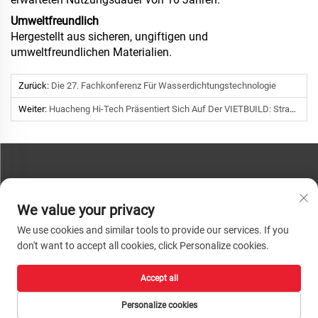
Umweltfreundlich
Hergestellt aus sicheren, ungiftigen und
umweltfreundlichen Materialien.
Zurück:
Die 27. Fachkonferenz Für Wasserdichtungstechnologie
Weiter:
Huacheng Hi-Tech Präsentiert Sich Auf Der VIETBUILD: Strahlungskühlfolie Startet In Vietnam Und Revolutioniert Die Grundlagenlogik Der Gebäudenergieeffizienz
KONTAKTIEREN SIE UNS
We value your privacy
Telefon:
+86-13793890209
We use cookies and similar tools to provide our services. If you
Tel.:
+86-13793890209
don't want to accept all cookies, click Personalize cookies.
E-Mail:
[email protected]
Accept all
Urheberrecht © 2026 Shandong Huacheng High-Tech Material Technology Co.,
Ltd. Alle Rechte vorbehalten. |
Datenschutzrichtlinie
Personalize cookies