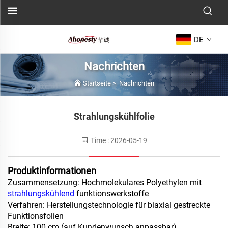
DE
Nachrichten
Startseite
>
Nachrichten
Strahlungskühlfolie
Time : 2026-05-19
Produktinformationen
Zusammensetzung: Hochmolekulares Polyethylen mit
strahlungskühlend
funktionswerkstoffe
Verfahren: Herstellungstechnologie für biaxial gestreckte
Funktionsfolien
Breite: 100 cm (auf Kundenwunsch anpassbar)